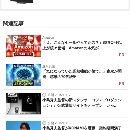
関連記事
Amazon
「え、こんなセールやってたの？」80％OFF以
上が続々登場！Amazonの本気が...
PR
森永乳業
「気になっていた認知機能が菌で…」森永が開
発。感動の70代続出
PR
公開 2015/12/17
小島秀夫監督の新スタジオ「コジマプロダクシ
ョン」が公式通販サイトをオープン いっ...
公開 2015/12/16
小島秀夫監督がKONAMIを退職 契約期間満了