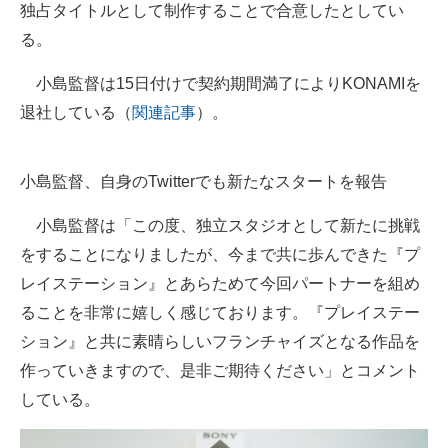
独占タイトルとして制作することで合意したとしてい
企業向けIT製品の総合サイト
る。
IT製品の技術・比較・事例
小島監督は15日付けで契約期間満了によりKONAMIを
製造業のIT導入・活用を支援
退社している（
関連記事
）。
モノづくり技術者専門サイト
小島監督、自身のTwitterでも新たなスタートを報告
エレクトロニクス専門サイト
小島監督は「この度、独立スタジオとして新たに挑戦
電子設計の基本と応用
をすることになりましたが、今まで共に歩んできた『プ
エネルギーの専門メディア
レイステーション』とあらためて今回パートナーを組め
ることを非常に嬉しく感じております。『プレイステー
建設×テクノロジーの最前線
ション』と共に素晴らしいフランチャイズとなる作品を
ちょっと気になるネットの話題
作っていきますので、是非ご期待ください」とコメント
している。