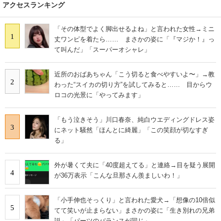
アクセスランキング
「その体型でよく脚出せるよね」と言われた女性→ミニ
1
丈ワンピを着たら…… まさかの姿に「『マジか！』っ
て叫んだ」「スーパーオシャレ」
近所のおばあちゃん「こう切ると食べやすいよ〜」→教
2
わった“スイカの切り方”を試してみると…… 目からウ
ロコの光景に「やってみます」
「もう泣きそう」川口春奈、純白ウエディングドレス姿
3
にネット騒然「ほんとに綺麗」「この笑顔が切なすぎ
る」
外が暑くて夫に「40度超えてる」と連絡→目を疑う展開
4
が36万表示「こんな旦那さん羨ましいわ！」
「小手伸也そっくり」と言われた愛犬→「想像の10倍似
5
てて笑いが止まらない」まさかの姿に「生き別れの兄弟
説」「パーツのバランスが同じ」