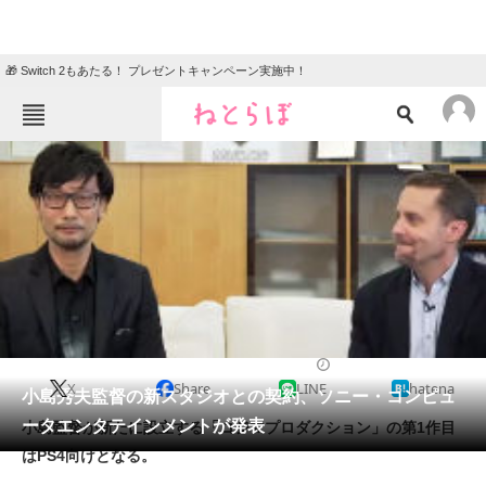
🎁 Switch 2もあたる！ プレゼントキャンペーン実施中！
ねとらぼメニュー
TOP
ニュース
エンタメ
クイズ
グルメ
地域
住まい
教育・育児
動物
リサーチ
2015/12/16 15:18（公開）
X
Share
LINE
hatena
会員記事
小島秀夫監督の新スタジオとの契約、ソニー・コンピュ
ータエンタテインメントが発表
小島監督が新たに設立する「コジマプロダクション」の第1作目
メディア
はPS4向けとなる。
注目記事を集めた総合ページ