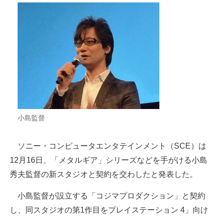
ITの今と未来を見通す
スマホと通信の最新トレンド
進化するPCとデバイスの未来
好きが集まる 比べて選べる
ビジネスと働き方のヒント
小島監督
AI活用のいまが分かる
ソニー・コンピュータエンタテインメント（SCE）は
企業ITのトレンドを詳説
12月16日、「メタルギア」シリーズなどを手がける小島
経営リーダーのコミュニティ
秀夫監督の新スタジオと契約を交わしたと発表した。
マーケ×ITの今がよく分かる
小島監督が設立する「コジマプロダクション」と契約
し、同スタジオの第1作目をプレイステーション 4」向け
ITエンジニア向け専門サイト