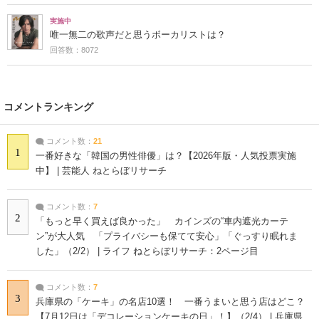
実施中
唯一無二の歌声だと思うボーカリストは？
回答数：8072
コメントランキング
コメント数：
21
1
一番好きな「韓国の男性俳優」は？【2026年版・人気投票実施
中】 | 芸能人 ねとらぼリサーチ
コメント数：
7
2
「もっと早く買えば良かった」 カインズの“車内遮光カーテ
ン”が大人気 「プライバシーも保てて安心」「ぐっすり眠れま
した」（2/2） | ライフ ねとらぼリサーチ：2ページ目
コメント数：
7
3
兵庫県の「ケーキ」の名店10選！ 一番うまいと思う店はどこ？
【7月12日は「デコレーションケーキの日」！】（2/4） | 兵庫県