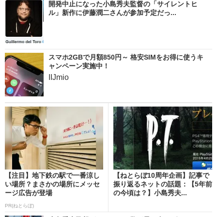
開発中止になった小島秀夫監督の「サイレントヒ
ル」新作に伊藤潤二さんが参加予定だっ...
スマホ2GBで月額850円～ 格安SIMをお得に使うキ
ャンペーン実施中！
IIJmio
【注目】地下鉄の駅で一番涼し
【ねとらぼ10周年企画】記事で
い場所？まさかの場所にメッセ
振り返るネットの話題：【5年前
ージ広告が登場
の今頃は？】小島秀夫...
PR(ねとらぼ)