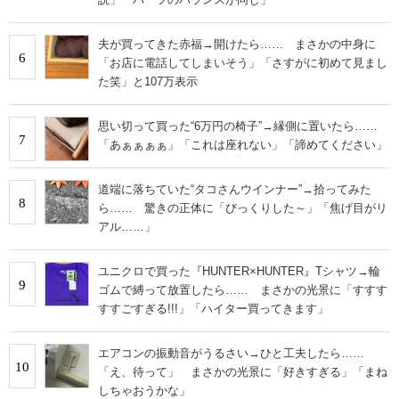
夫が買ってきた赤福→開けたら…… まさかの中身に
6
「お店に電話してしまいそう」「さすがに初めて見まし
た笑」と107万表示
思い切って買った“6万円の椅子”→縁側に置いたら……
7
「あぁぁぁぁ」「これは座れない」「諦めてください」
道端に落ちていた“タコさんウインナー”→拾ってみた
8
ら…… 驚きの正体に「びっくりした～」「焦げ目がリ
アル……」
ユニクロで買った『HUNTER×HUNTER』Tシャツ→輪
9
ゴムで縛って放置したら…… まさかの光景に「すすす
すすごすぎる!!!」「ハイター買ってきます」
エアコンの振動音がうるさい→ひと工夫したら……
10
「え、待って」 まさかの光景に「好きすぎる」「まね
しちゃおうかな」