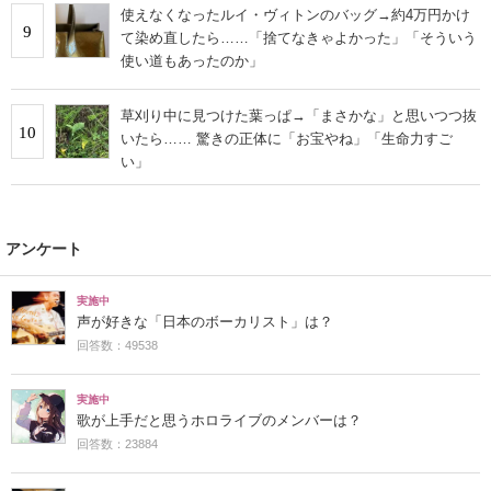
使えなくなったルイ・ヴィトンのバッグ→約4万円かけ
9
て染め直したら……「捨てなきゃよかった」「そういう
使い道もあったのか」
草刈り中に見つけた葉っぱ→「まさかな」と思いつつ抜
10
いたら…… 驚きの正体に「お宝やね」「生命力すご
い」
アンケート
実施中
声が好きな「日本のボーカリスト」は？
回答数：49538
実施中
歌が上手だと思うホロライブのメンバーは？
回答数：23884