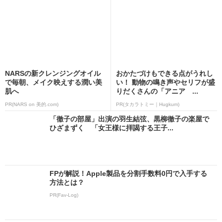
NARSの新クレンジングオイル
おかたづけもできる点がうれし
で毎朝、メイク映えする潤い美
い！ 動物の鳴き声やセリフが盛
肌へ
りだくさんの「アニア ...
PR(NARS on 美的.com)
PR(タカラトミー｜Hugkum)
「徹子の部屋」出演の羽生結弦、黒柳徹子の楽屋で
ひざまずく 「女王様に拝謁する王子...
FPが解説！Apple製品を分割手数料0円で入手する
方法とは？
PR(Fav-Log)