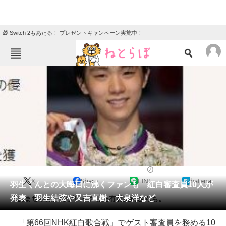
🎁 Switch 2もあたる！ プレゼントキャンペーン実施中！
ねとらぼメニュー
TOP
ニュース
エンタメ
クイズ
グルメ
地域
住まい
教育・育児
動物
リサーチ
2015/12/25 16:51（公開）
X
Share
LINE
hatena
会員記事
羽生くんとの大晦日に沸くファンも 紅白審査員10人が
発表 羽生結弦や又吉直樹、大泉洋など
「あまちゃん」でブレイクした有村架純さんも。
メディア
「第66回NHK紅白歌合戦」でゲスト審査員を務める10
注目記事を集めた総合ページ