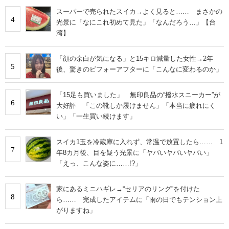
スーパーで売られたスイカ→よく見ると…… まさかの
4
光景に「なにこれ初めて見た」「なんだろう…」【台
湾】
「顔の余白が気になる」と15キロ減量した女性→2年
5
後、驚きのビフォーアフターに「こんなに変わるのか」
「15足も買いました」 無印良品の“撥水スニーカー”が
6
大好評 「この靴しか履けません」「本当に疲れにく
い」「一生買い続けます」
スイカ1玉を冷蔵庫に入れず、常温で放置したら…… 1
7
年8カ月後、目を疑う光景に「ヤバいヤバいヤバい」
「えっ、こんな姿に……!?」
家にあるミニハギレ→“セリアのリング”を付けた
8
ら…… 完成したアイテムに「雨の日でもテンション上
がりますね」