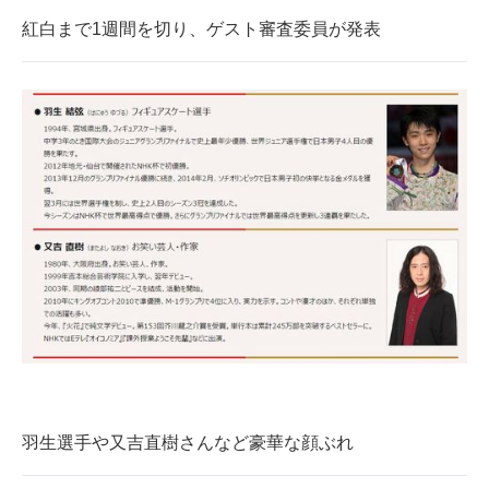
企業向けIT製品の総合サイト
紅白まで1週間を切り、ゲスト審査委員が発表
IT製品の技術・比較・事例
製造業のIT導入・活用を支援
モノづくり技術者専門サイト
エレクトロニクス専門サイト
電子設計の基本と応用
エネルギーの専門メディア
建設×テクノロジーの最前線
ちょっと気になるネットの話題
羽生選手や又吉直樹さんなど豪華な顔ぶれ