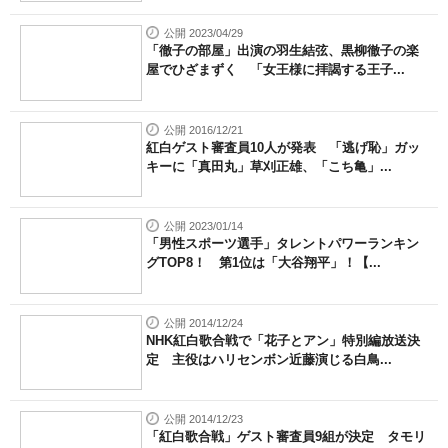
公開 2023/04/29
「徹子の部屋」出演の羽生結弦、黒柳徹子の楽
屋でひざまずく 「女王様に拝謁する王子...
公開 2016/12/21
紅白ゲスト審査員10人が発表 「逃げ恥」ガッ
キーに「真田丸」草刈正雄、「こち亀」...
公開 2023/01/14
「男性スポーツ選手」タレントパワーランキン
グTOP8！ 第1位は「大谷翔平」！【...
公開 2014/12/24
NHK紅白歌合戦で「花子とアン」特別編放送決
定 主役はハリセンボン近藤演じる白鳥...
公開 2014/12/23
「紅白歌合戦」ゲスト審査員9組が決定 タモリ