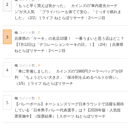
2
「もっと早く買えば良かった」 カインズの“車内遮光カーテ
ン”が大人気 「プライバシーも保てて安心」「ぐっすり眠れま
した」（2/2） | ライフ ねとらぼリサーチ：2ページ目
コメント数：
7
3
兵庫県の「ケーキ」の名店10選！ 一番うまいと思う店はどこ？
【7月12日は「デコレーションケーキの日」！】（2/4） | 兵庫県
ねとらぼリサーチ：2ページ目
コメント数：
4
4
「車に常備しました」 カインズの“1980円クーラーバッグ”が評
判 「ちょうどいい大きさ」「保冷剤を止めるベルトが良い」
（1/5） | ライフ ねとらぼリサーチ
コメント数：
3
5
【バレーボール】ネーションズリーグ日本ラウンドで活躍を期待
している「日本男子バレー代表選手」は？【2026年版・人気投
票実施中】（投票結果） | スポーツ ねとらぼリサーチ