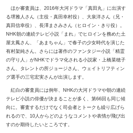
ほか審査員は、2016年大河ドラマ「真田丸」に出演す
る堺雅人さん（主役・真田幸村役）、大泉洋さん（兄・
真田信幸役）、長澤まさみさん（ヒロイン・きり役）。
NHK朝の連続テレビ小説「まれ」でヒロインを務めた土
屋太鳳さん、「あまちゃん」で春子の少女時代を演じた
有村架純さん。さらには著作のファンタジー小説「精霊
の守り人」がNHKでドラマ化される小説家・上橋菜穂子
さん、タレントの所ジョージさん、ウェイトリフティン
グ選手の三宅宏実さんが出演します。
紅白の審査員には例年、NHKの大河ドラマや朝の連続
テレビ小説の俳優が決まることが多く、第66回も同じ傾
向に。審査するだけでなく司会者とトークも繰り広げら
れるので、10人からどのようなコメントや表情が飛び出
すのか期待したいところです。