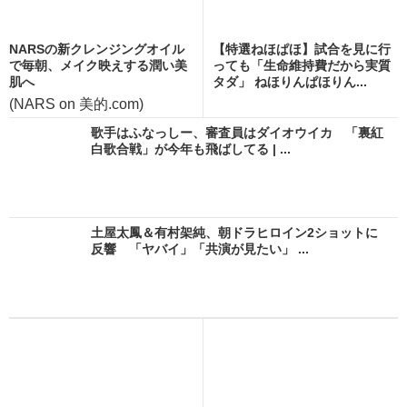
NARSの新クレンジングオイル
【特選ねほぱほ】試合を見に行
で毎朝、メイク映えする潤い美
っても「生命維持費だから実質
肌へ
タダ」 ねほりんぱほりん...
(NARS on 美的.com)
歌手はふなっしー、審査員はダイオウイカ 「裏紅
白歌合戦」が今年も飛ばしてる | ...
土屋太鳳＆有村架純、朝ドラヒロイン2ショットに
反響 「ヤバイ」「共演が見たい」 ...