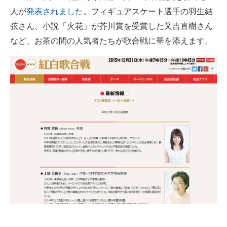
人が
発表されました
。フィギュアスケート選手の羽生結
ITの今と未来を見通す
弦さん、小説「火花」が芥川賞を受賞した又吉直樹さん
など、お茶の間の人気者たちが歌合戦に華を添えます。
スマホと通信の最新トレンド
進化するPCとデバイスの未来
好きが集まる 比べて選べる
ビジネスと働き方のヒント
AI活用のいまが分かる
企業ITのトレンドを詳説
経営リーダーのコミュニティ
マーケ×ITの今がよく分かる
ITエンジニア向け専門サイト