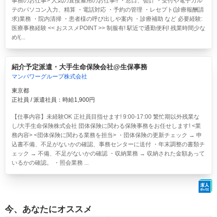
事務のお仕事> 人気の直接雇用のお仕事!! ・窓口、会計 ・受付や電子カル
テのパソコン入力、精算 ・電話対応 ・予約の管理 ・レセプト(診療報酬請
求)業務 ・院内清掃 ・患者様の呼び出しや案内 ・診療補助 など 必要経験:
医療事務経験 << おススメPOINT >> 制服有! 駅近で通勤便利! 残業時間少な
め!(...
紹介予定派遣・大手生命保険会社@生保事務
マンパワーグループ株式会社
東京都
正社員 / 派遣社員：時給1,900円
【仕事内容】未経験OK 正社員目指せます! 9:00-17:00 繁忙期以外残業な
し/大手生命保険株式会社 団体保険に関わる保険事務をお任せします! <業
務内容> <団体保険に関わる業務を担当> ・団体保険の更新チェック → 申
込書不備、不足がないかの確認、事務センターに送付 ・年末調整の書類チ
ェック → 不備、不足がないかの確認 ・収納業務 → 収納された金額あって
いるかの確認。 ・照会業務 ...
今、あなたにオススメ