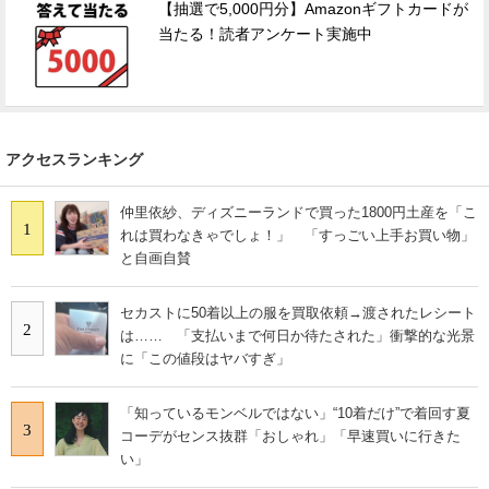
【抽選で5,000円分】Amazonギフトカードが
当たる！読者アンケート実施中
アクセスランキング
仲里依紗、ディズニーランドで買った1800円土産を「こ
1
れは買わなきゃでしょ！」 「すっごい上手お買い物」
と自画自賛
セカストに50着以上の服を買取依頼→渡されたレシート
2
は…… 「支払いまで何日か待たされた」衝撃的な光景
に「この値段はヤバすぎ」
「知っているモンベルではない」“10着だけ”で着回す夏
3
コーデがセンス抜群「おしゃれ」「早速買いに行きた
い」