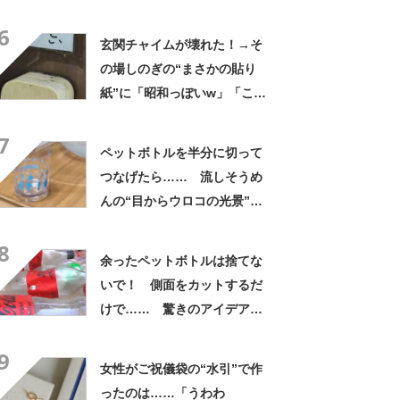
と思わないのかな」「呆れる
6
わ」 2500円での出品も
玄関チャイムが壊れた！→そ
の場しのぎの“まさかの貼り
紙”に「昭和っぽいw」「こん
なん貼ったら連呼やで」
7
ペットボトルを半分に切って
つなげたら…… 流しそうめ
んの“目からウロコの光景”に
「えっ!? 天才すぎて」「夏
8
休みに絶対やる」
余ったペットボトルは捨てな
いで！ 側面をカットするだ
けで…… 驚きのアイデアに
「すてきなアイデア！」「目
9
からウロコの発想」【海外】
女性がご祝儀袋の“水引”で作
ったのは……「うわわ