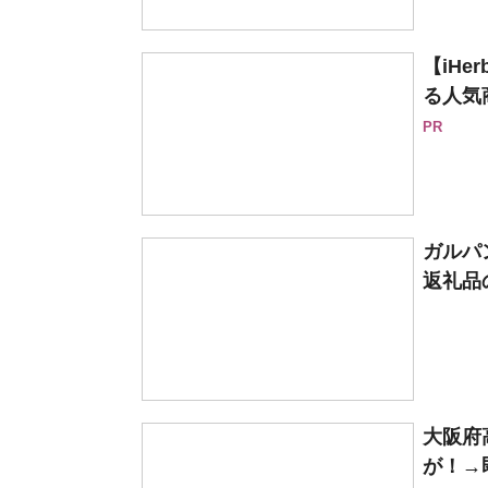
【iH
る人気
PR
ガルパ
返礼品
大阪府
が！→即