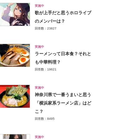
実施中
歌が上手だと思うホロライブ
のメンバーは？
回答数：23827
実施中
ラーメンって日本食？それと
も中華料理？
回答数：19621
実施中
神奈川県で一番うまいと思う
「横浜家系ラーメン店」はど
こ？
回答数：8495
実施中