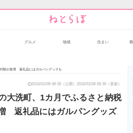
グルメ
地域
住まい
と未来を見通す
スマホと通信の最新トレンド
進化するPCとデ
寄付額が急増 返礼品にはガルパングッズも
のいまが分かる
企業ITのトレンドを詳説
経営リーダーの
2016/01/09 08:30（公開）
2016/01/09 08:30（更新）
の大洗町、1カ月でふるさと納税
増 返礼品にはガルパングッズ
T製品の総合サイト
IT製品の技術・比較・事例
製造業のIT導入