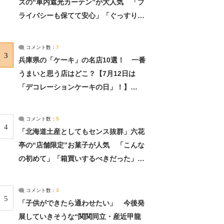
ズの“車内遮光カーテン”が大人気 「プ
ライバシーも保てて安心」「ぐっすり眠
れました」（2/2） | ライフ ねとらぼリ
サーチ：2ページ目
コメント数：
7
3
兵庫県の「ケーキ」の名店10選！ 一番
うまいと思う店はどこ？【7月12日は
「デコレーションケーキの日」！】
（2/4） | 兵庫県 ねとらぼリサーチ：2ペ
ージ目
コメント数：
5
4
「北海道土産としてもセンス抜群」六花
亭の“店舗限定”お菓子が人気 「こんな
の初めて」「箱買いするべきだった」
（1/2） | 北海道 ねとらぼリサーチ
コメント数：
3
5
「子供ができたら通わせたい」 今後発
展していきそうな“関関同立・産近甲龍