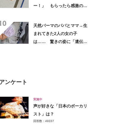
ー！」 もらったら感激のデ
ザインに「こんなかわいい水
10
引見たのは初めて」
天然パーマのパパとママ→生
まれてきた2人の女の子
は…… 驚きの姿に「遺伝っ
て不思議ですね」
アンケート
実施中
声が好きな「日本のボーカリ
スト」は？
回答数：49337