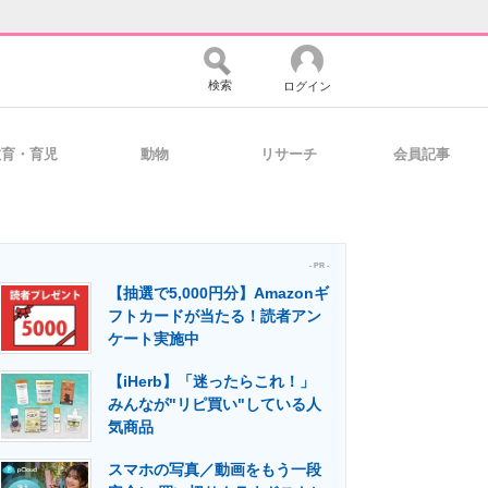
検索
ログイン
教育・育児
動物
リサーチ
会員記事
バイスの未来
好きが集まる 比べて選べる
- PR -
【抽選で5,000円分】Amazonギ
コミュニティ
マーケ×ITの今がよく分かる
フトカードが当たる！読者アン
ケート実施中
【iHerb】「迷ったらこれ！」
・活用を支援
みんなが"リピ買い"している人
気商品
スマホの写真／動画をもう一段