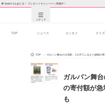
🎁 Switch 2もあたる！ プレゼントキャンペーン実施中！
メディア
TOP
ニュース
エンタメ
クイズ
注目記事を集めた総合ページ
ITの今
TOP
>
ガルパン舞台の大洗町、1カ月でふるさと納税の
ビジネスと働き方のヒント
AI活用
ガルパン舞台
の寄付額が急
ITエンジニア向け専門サイト
企業向けI
も