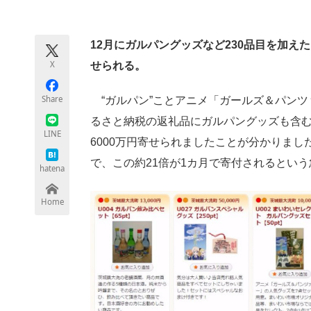
モノづくり技術者専門サイト
エレクトロ
12月にガルパングッズなど230品目を加えた
X
せられる。
ちょっと気になるネットの話題
Share
“ガルパン”ことアニメ「ガールズ＆パンツ
るさと納税の返礼品にガルパングッズも含む2
LINE
6000万円寄せられましたことが分かりました。
で、この約21倍が1カ月で寄付されるとい
hatena
Home