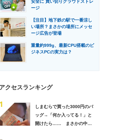
安全に 買い切りクラウドストレ
門メディア
建設×テクノロジーの最前線
ージ
【注目】地下鉄の駅で一番涼し
い場所？まさかの場所にメッセ
ージ広告が登場
重量約999g、最新CPU搭載のビ
ジネスPCの実力は？
アクセスランキング
1
しまむらで買った3000円のバ
ッグ→「何か入ってる！」と
開けたら…… まさかの中身
に「買いに走った」「コスパ