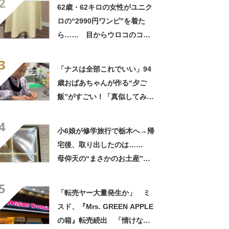
2
良すぎる」
62歳・62キロの女性がユニク
ロの“2990円ワンピ”を着た
ら…… 目からウロコのコー
デに「全色ほしいくらい」
3
「参考になりました」
「ナスは全部これでいい」94
歳おばあちゃんが作る“夕ご
飯”がすごい！「真似してみま
す」「憧れます」
4
小6娘が修学旅行で栃木へ→帰
宅後、取り出したのは……
母仰天の“まさかのお土産”に
「仕掛けが凄すぎる!!」「娘
5
から賄賂がw」
「転売ヤー大量発生か」 ミ
スド、『Mrs. GREEN APPLE
の箱』転売続出 「情けない