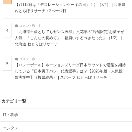
【7月12日は「デコレーションケーキの日」！】（2/4） | 兵庫県
ねとらぼリサーチ：2ページ目
コメント数：
5
4
「北海道土産としてもセンス抜群」六花亭の“店舗限定”お菓子が
人気 「こんなの初めて」「箱買いするべきだった」（1/2） |
北海道 ねとらぼリサーチ
コメント数：
3
5
【バレーボール】ネーションズリーグ日本ラウンドで活躍を期待
している「日本男子バレー代表選手」は？【2026年版・人気投
票実施中】（投票結果） | スポーツ ねとらぼリサーチ
カテゴリ一覧
IT・科学
エンタメ