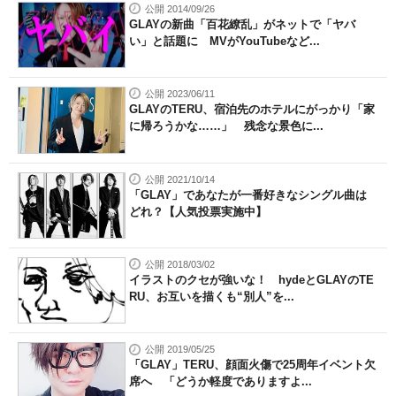
公開 2014/09/26
GLAYの新曲「百花繚乱」がネットで「ヤバ
い」と話題に MVがYouTubeなど...
公開 2023/06/11
GLAYのTERU、宿泊先のホテルにがっかり「家
に帰ろうかな……」 残念な景色に...
公開 2021/10/14
「GLAY」であなたが一番好きなシングル曲は
どれ？【人気投票実施中】
公開 2018/03/02
イラストのクセが強いな！ hydeとGLAYのTE
RU、お互いを描くも“別人”を...
公開 2019/05/25
「GLAY」TERU、顔面火傷で25周年イベント欠
席へ 「どうか軽度でありますよ...