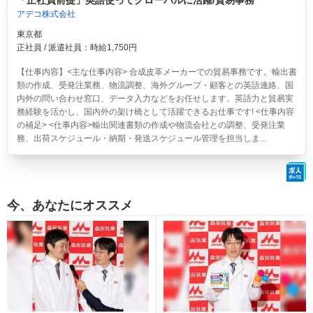
「正社員前提」英語使ってグローバルに活躍/貿易事務
アデコ株式会社
東京都
正社員 / 派遣社員：時給1,750円
【仕事内容】<主な仕事内容> 合成皮革メーカーでの貿易事務です。輸出書
類の作成、受発注業務、物流調整、海外グループ・顧客との英語連絡、国
内外の問い合わせ窓口、データ入力などをお任せします。英語力と貿易実
務経験を活かし、国内外の架け橋として活躍できるお仕事です! <仕事内容
の補足> <仕事内容>輸出関連書類の作成や物流会社との調整、受発注業
務、出荷スケジュール・納期・発送スケジュール管理を担当しま...
今、あなたにオススメ