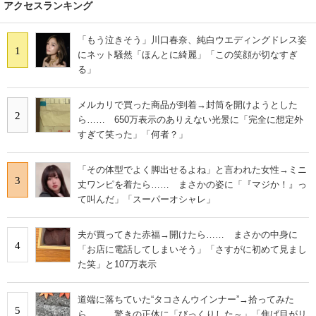
アクセスランキング
「もう泣きそう」川口春奈、純白ウエディングドレス姿
1
にネット騒然「ほんとに綺麗」「この笑顔が切なすぎ
る」
メルカリで買った商品が到着→封筒を開けようとした
2
ら…… 650万表示のありえない光景に「完全に想定外
すぎて笑った」「何者？」
「その体型でよく脚出せるよね」と言われた女性→ミニ
3
丈ワンピを着たら…… まさかの姿に「『マジか！』っ
て叫んだ」「スーパーオシャレ」
夫が買ってきた赤福→開けたら…… まさかの中身に
4
「お店に電話してしまいそう」「さすがに初めて見まし
た笑」と107万表示
道端に落ちていた“タコさんウインナー”→拾ってみた
5
ら…… 驚きの正体に「びっくりした～」「焦げ目がリ