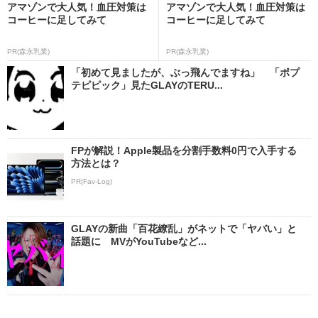
アマゾンで大人気！血圧対策は
アマゾンで大人気！血圧対策は
コーヒーに足してみて
コーヒーに足してみて
PR(森永乳業)
PR(森永乳業)
「初めて見ましたが、ぶっ飛んでますね」 「ポプ
テピピック」見たGLAYのTERU...
FPが解説！Apple製品を分割手数料0円で入手する
方法とは？
PR(Fav-Log)
GLAYの新曲「百花繚乱」がネットで「ヤバい」と
話題に MVがYouTubeなど...