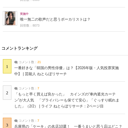
実施中
唯一無二の歌声だと思うボーカリストは？
回答数：8073
コメントランキング
コメント数：
21
1
一番好きな「韓国の男性俳優」は？【2026年版・人気投票実施
中】 | 芸能人 ねとらぼリサーチ
コメント数：
7
2
「もっと早く買えば良かった」 カインズの“車内遮光カーテ
ン”が大人気 「プライバシーも保てて安心」「ぐっすり眠れま
した」（2/2） | ライフ ねとらぼリサーチ：2ページ目
コメント数：
7
3
兵庫県の「ケーキ」の名店10選！ 一番うまいと思う店はどこ？