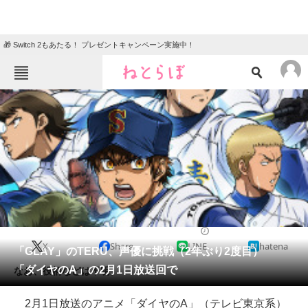
🎁 Switch 2もあたる！ プレゼントキャンペーン実施中！
ねとらぼメニュー
TOP
ニュース
エンタメ
クイズ
グルメ
地域
住まい
教育・育児
動物
リサーチ
2016/01/26 13:00（公開）
X
Share
LINE
hatena
会員記事
「GLAY」のTERU、声優に挑戦（2年ぶり2度目）
「ダイヤのA」の2月1日放送回で
なお、役柄などは不明。
メディア
2月1日放送のアニメ「ダイヤのA」（テレビ東京系）
注目記事を集めた総合ページ