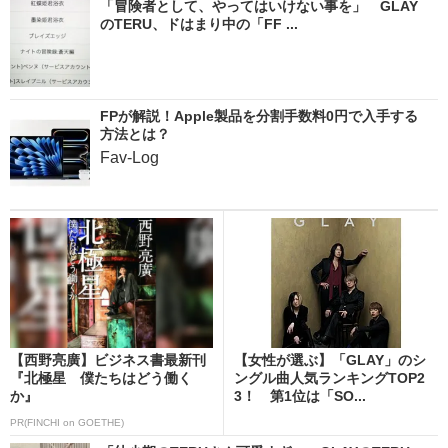
「冒険者として、やってはいけない事を」 GLAY
のTERU、ドはまり中の「FF ...
FPが解説！Apple製品を分割手数料0円で入手する
方法とは？
Fav-Log
【西野亮廣】ビジネス書最新刊
【女性が選ぶ】「GLAY」のシ
『北極星 僕たちはどう働く
ングル曲人気ランキングTOP2
か』
3！ 第1位は「SO...
PR(FINCHI on GOETHE)