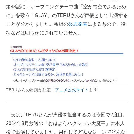
第43話に、オープニングテーマ曲「空が青空であるため
ITの今と未来を見通す
に」を歌う「GLAY」のTERUさんが声優として出演する
ことが分かりました。番組の
公式発表
によるもので、役
スマホと通信の最新トレンド
柄などは明らかにされていません。
進化するPCとデバイスの未来
好きが集まる 比べて選べる
ビジネスと働き方のヒント
AI活用のいまが分かる
TERUさんの出演が決定（
アニメ公式サイト
より）
企業ITのトレンドを詳説
経営リーダーのコミュニティ
実は、TERUさんが声優を担当するのは今回で2度目。
マーケ×ITの今がよく分かる
2014年9月放送の「おはようハクション大魔王」に本人
ITエンジニア向け専門サイト
役で出演していました。果たしてどんなシーンでどんな