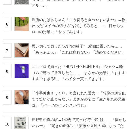
アル……」
近所のおばあちゃん「こう切ると食べやすいよ〜」→教
6
わった“スイカの切り方”を試してみると…… 目からウ
ロコの光景に「やってみます」
思い切って買った“6万円の椅子”→縁側に置いたら……
7
「あぁぁぁぁ」「これは座れない」「諦めてください」
ユニクロで買った『HUNTER×HUNTER』Tシャツ→輪
8
ゴムで縛って放置したら…… まさかの光景に「すすす
すすごすぎる!!!」「ハイター買ってきます」
「小手伸也そっくり」と言われた愛犬→「想像の10倍似
9
てて笑いが止まらない」まさかの姿に「生き別れの兄弟
説」「パーツのバランスが同じ」
長野県の道の駅→150円で買った“赤い粒”は……「懐かし
10
いぃー」 “驚きの正体”に「実家や近所の庭になってた