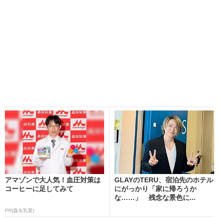
アマゾンで大人気！血圧対策は
GLAYのTERU、宿泊先のホテル
コーヒーに足してみて
にがっかり「家に帰ろうか
な……」 残念な景色に...
PR(森永乳業)