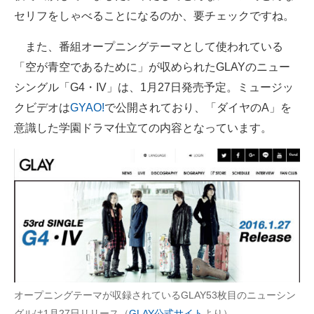
セリフをしゃべることになるのか、要チェックですね。
企業向けIT製品の総合サイト
また、番組オープニングテーマとして使われている
IT製品の技術・比較・事例
「空が青空であるために」が収められたGLAYのニュー
製造業のIT導入・活用を支援
シングル「G4・IV」は、1月27日発売予定。ミュージッ
クビデオは
GYAO!
で公開されており、「ダイヤのA」を
モノづくり技術者専門サイト
意識した学園ドラマ仕立ての内容となっています。
エレクトロニクス専門サイト
電子設計の基本と応用
エネルギーの専門メディア
建設×テクノロジーの最前線
ちょっと気になるネットの話題
オープニングテーマが収録されているGLAY53枚目のニューシン
グルは1月27日リリース（
GLAY公式サイト
より）