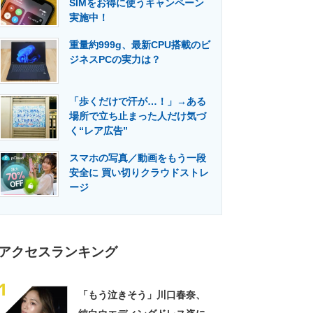
SIMをお得に使うキャンペーン
門メディア
建設×テクノロジーの最前線
実施中！
重量約999g、最新CPU搭載のビ
ジネスPCの実力は？
「歩くだけで汗が…！」→ある
場所で立ち止まった人だけ気づ
く“レア広告”
スマホの写真／動画をもう一段
安全に 買い切りクラウドストレ
ージ
アクセスランキング
1
「もう泣きそう」川口春奈、