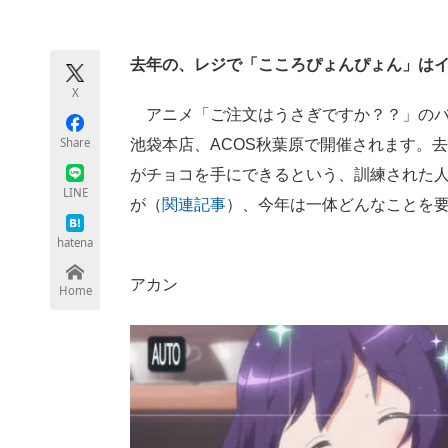
モノづくり技術者専門サイト
エレクトロ
去年の、レジで「こころぴょんぴょん」は
X
ちょっと気になるネットの話題
アニメ「ご注文はうさぎですか？？」のバ
Share
池袋本店、ACOS秋葉原で開催されます。
がチョコを手にできるという、訓練された
LINE
が（
関連記事
）、今年は一体どんなことを
hatena
アカン
Home