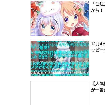
「ご注
から！
12月
ッピー
【人気
が一番