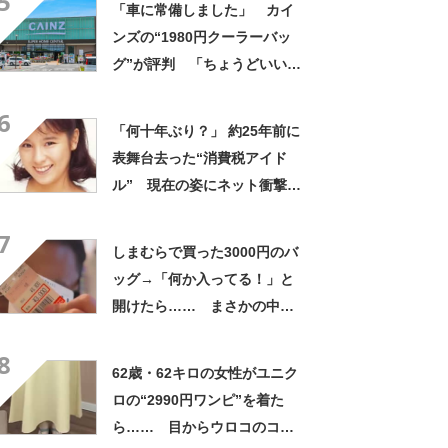
5
「車に常備しました」 カイ
ンズの“1980円クーラーバッ
グ”が評判 「ちょうどいい大
きさ」「保冷剤を止めるベル
6
トが良い」
「何十年ぶり？」 約25年前に
表舞台去った“消費税アイド
ル” 現在の姿にネット衝撃
「いくつになってもかわい
7
い」「また会えるなんて」
しまむらで買った3000円のバ
ッグ→「何か入ってる！」と
開けたら…… まさかの中身
に「買いに走った」「コスパ
8
良すぎる」
62歳・62キロの女性がユニク
ロの“2990円ワンピ”を着た
ら…… 目からウロコのコー