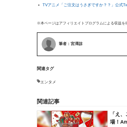
TVアニメ「ご注文はうさぎですか？？」公式Twit
※本ページはアフィリエイトプログラムによる収益を
筆者：宮澤諒
関連タグ
エンタメ
関連記事
「え、
場！Am