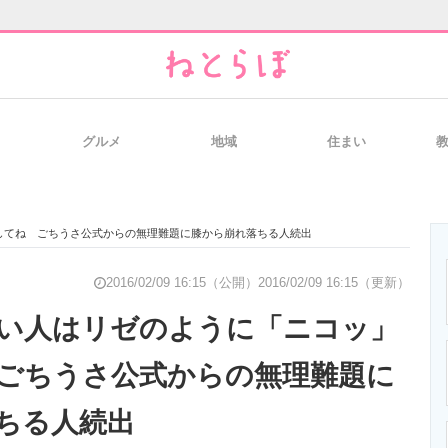
グルメ
地域
住まい
と未来を見通す
スマホと通信の最新トレンド
進化するPCとデ
してね ごちうさ公式からの無理難題に膝から崩れ落ちる人続出
のいまが分かる
企業ITのトレンドを詳説
経営リーダーの
2016/02/09 16:15（公開）
2016/02/09 16:15（更新）
い人はリゼのように「ニコッ」
ごちうさ公式からの無理難題に
T製品の総合サイト
IT製品の技術・比較・事例
製造業のIT導入
ちる人続出