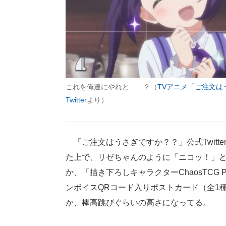
これを俺達にやれと……？（
TVアニメ「ご注文は
Twitter
より）
「ご注文はうさぎですか？？」公式Twitt
た上で、リゼちゃんのように「ニコッ！」
か、「描き下ろしキャラクターChaosTCG
ンボイスQRコード入りポストカード（全1
か、棒高跳びぐらいの高さになってる。