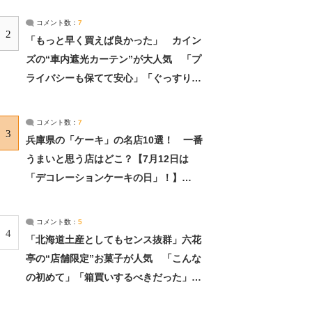
コメント数：
7
2
「もっと早く買えば良かった」 カイン
ズの“車内遮光カーテン”が大人気 「プ
ライバシーも保てて安心」「ぐっすり眠
れました」（2/2） | ライフ ねとらぼリ
サーチ：2ページ目
コメント数：
7
3
兵庫県の「ケーキ」の名店10選！ 一番
うまいと思う店はどこ？【7月12日は
「デコレーションケーキの日」！】
（2/4） | 兵庫県 ねとらぼリサーチ：2ペ
ージ目
コメント数：
5
4
「北海道土産としてもセンス抜群」六花
亭の“店舗限定”お菓子が人気 「こんな
の初めて」「箱買いするべきだった」
（1/2） | 北海道 ねとらぼリサーチ