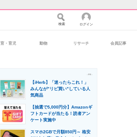
検索
ログイン
教育・育児
動物
リサーチ
会員記事
バイスの未来
好きが集まる 比べて選べる
- PR -
【iHerb】「迷ったらこれ！」
コミュニティ
マーケ×ITの今がよく分かる
みんなが"リピ買い"している人
気商品
【抽選で5,000円分】Amazonギ
・活用を支援
フトカードが当たる！読者アン
ケート実施中
スマホ2GBで月額850円～ 格安