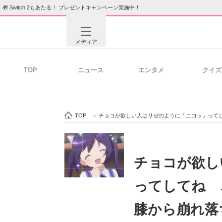
🎁 Switch 2もあたる！ プレゼントキャンペーン実施中！
メディア
TOP
ニュース
エンタメ
クイズ
注目記事を集めた総合ページ
ITの今
TOP
>
チョコが欲しい人はリゼのように「ニコッ」って
ビジネスと働き方のヒント
AI活用
チョコが欲し
ってしてね 
ITエンジニア向け専門サイト
企業向けI
膝から崩れ落