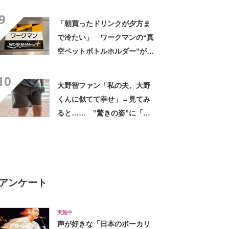
デに「全色ほしいくらい」
9
「参考になりました」
「朝買ったドリンクが夕方ま
で冷たい」 ワークマンの“真
空ペットボトルホルダー”が大
好評 「車の中でも冷え冷
10
え」「もっと早く買えばよか
大野智ファン「私の夫、大野
った」
くんに似てて幸せ」→見てみ
ると…… ‟驚きの姿”に「最
高すぎません？」「本物かと
思いました！」
アンケート
実施中
声が好きな「日本のボーカリ