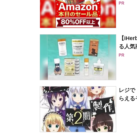
PR
【iH
る人気
PR
レジで
らえる