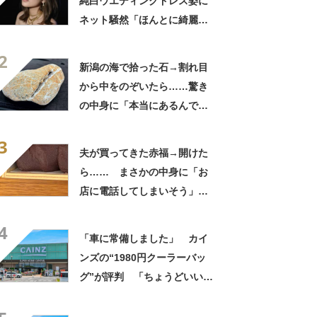
純白ウエディングドレス姿に
ネット騒然「ほんとに綺麗」
「この笑顔が切なすぎる」
2
新潟の海で拾った石→割れ目
から中をのぞいたら……驚き
の中身に「本当にあるんです
ね！」「お宝だ」
3
夫が買ってきた赤福→開けた
ら…… まさかの中身に「お
店に電話してしまいそう」
「さすがに初めて見ました
4
笑」と107万表示
「車に常備しました」 カイ
ンズの“1980円クーラーバッ
グ”が評判 「ちょうどいい大
きさ」「保冷剤を止めるベル
トが良い」