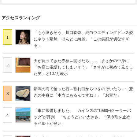
アクセスランキング
「もう泣きそう」川口春奈、純白ウエディングドレス姿
1
にネット騒然「ほんとに綺麗」「この笑顔が切なすぎ
る」
夫が買ってきた赤福→開けたら…… まさかの中身に
2
「お店に電話してしまいそう」「さすがに初めて見まし
た笑」と107万表示
新潟の海で拾った石→割れ目から中をのぞいたら……驚
3
きの中身に「本当にあるんですね！」「お宝だ」
「車に常備しました」 カインズの“1980円クーラーバ
4
ッグ”が評判 「ちょうどいい大きさ」「保冷剤を止め
るベルトが良い」