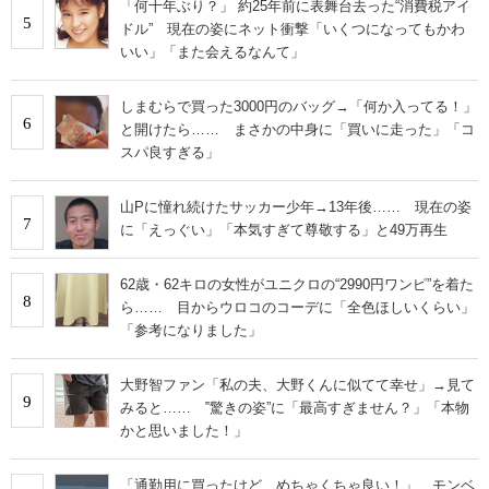
「何十年ぶり？」 約25年前に表舞台去った“消費税アイ
5
ドル” 現在の姿にネット衝撃「いくつになってもかわ
いい」「また会えるなんて」
しまむらで買った3000円のバッグ→「何か入ってる！」
6
と開けたら…… まさかの中身に「買いに走った」「コ
スパ良すぎる」
山Pに憧れ続けたサッカー少年→13年後…… 現在の姿
7
に「えっぐい」「本気すぎて尊敬する」と49万再生
62歳・62キロの女性がユニクロの“2990円ワンピ”を着た
8
ら…… 目からウロコのコーデに「全色ほしいくらい」
「参考になりました」
大野智ファン「私の夫、大野くんに似てて幸せ」→見て
9
みると…… ‟驚きの姿”に「最高すぎません？」「本物
かと思いました！」
「通勤用に買ったけど、めちゃくちゃ良い！」 モンベ