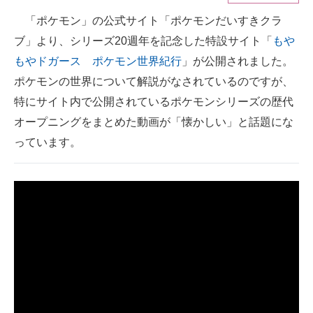
「ポケモン」の公式サイト「ポケモンだいすきクラ
ITの今と未来を見通す
ブ」より、シリーズ20週年を記念した特設サイト「
もや
スマホと通信の最新トレンド
もやドガース ポケモン世界紀行
」が公開されました。
ポケモンの世界について解説がなされているのですが、
進化するPCとデバイスの未来
特にサイト内で公開されているポケモンシリーズの歴代
好きが集まる 比べて選べる
オープニングをまとめた動画が「懐かしい」と話題にな
っています。
ビジネスと働き方のヒント
AI活用のいまが分かる
企業ITのトレンドを詳説
経営リーダーのコミュニティ
マーケ×ITの今がよく分かる
ITエンジニア向け専門サイト