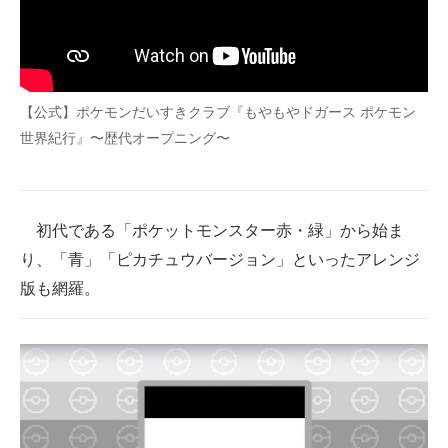
企業向けIT製品の総合サイト
IT製品の技術・比較・事例
製造業のIT導入・活用を支援
【公式】ポケモンだいすきクラブ『もやもやドガース ポケモン
世界紀行』〜歴代オープニング〜
モノづくり技術者専門サイト
エレクトロニクス専門サイト
初代である「ポケットモンスター赤・緑」から始ま
電子設計の基本と応用
り、「青」「ピカチュウバージョン」といったアレンジ
エネルギーの専門メディア
版も網羅。
建設×テクノロジーの最前線
ちょっと気になるネットの話題