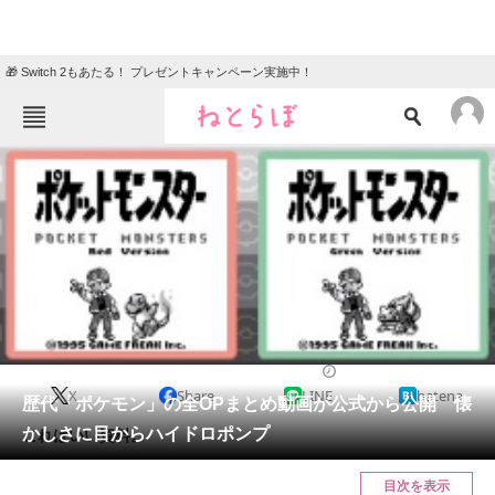
🎁 Switch 2もあたる！ プレゼントキャンペーン実施中！
ねとらぼメニュー
TOP
ニュース
エンタメ
クイズ
グルメ
地域
住まい
教育・育児
動物
リサーチ
2016/03/11 19:27（公開）
X
Share
LINE
hatena
会員記事
歴代「ポケモン」の全OPまとめ動画が公式から公開 懐
かしさに目からハイドロポンプ
これはいい資料。
メディア
目次を表示
注目記事を集めた総合ページ