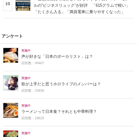
10
ルの“ビジネスリュック”が好評 「615グラムで軽い」
「たくさん入る」「満員電車に乗りやすくなった」
アンケート
実施中
声が好きな「日本のボーカリスト」は？
回答数：49407
実施中
歌が上手だと思うホロライブのメンバーは？
回答数：23836
実施中
ラーメンって日本食？それとも中華料理？
回答数：19629
実施中