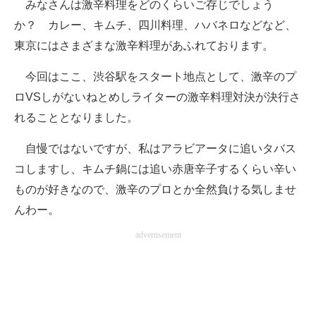
みなさんは激辛料理をどのくらいご存じでしょう
企業向けIT製品の総合サイト
か？ カレー、キムチ、四川料理、ハバネロなどなど、
東京にはさまざまな激辛料理があふれております。
IT製品の技術・比較・事例
今回はここ、渋谷駅をスタート地点として、激辛のプ
製造業のIT導入・活用を支援
ロVSしがないねとめしライターの激辛料理対決が決行さ
モノづくり技術者専門サイト
れることとなりました。
エレクトロニクス専門サイト
自慢ではないですが、私はアラビアータに追いタバス
コしますし、キムチ鍋には追い赤唐辛子するくらい辛い
電子設計の基本と応用
ものが好きなので、激辛のプロとか全然負ける気しませ
エネルギーの専門メディア
んわー。
建設×テクノロジーの最前線
advertisement
ちょっと気になるネットの話題