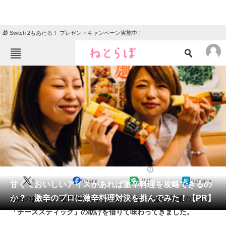
🎁 Switch 2もあたる！ プレゼントキャンペーン実施中！
ねとらぼメニュー
TOP
ニュース
エンタメ
クイズ
グルメ
地域
住まい
教育・育児
動物
リサーチ
2016/04/11 11:30（公開）
X
Share
LINE
hatena
会員記事
甘くておいしいアイスがあれば激辛料理を攻略できるの
か？ 激辛のプロに激辛料理対決を挑んでみた！【PR】
都内のおいしい激辛料理3店を、新しくなった森永製菓のアイス
メディア
「チーズスティック」の助けを借りて味わってきました。
注目記事を集めた総合ページ