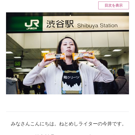
目次を表示
ITの今と未来を見通す
スマホと通信の最新トレンド
進化するPCとデバイスの未来
好きが集まる 比べて選べる
ビジネスと働き方のヒント
AI活用のいまが分かる
企業ITのトレンドを詳説
経営リーダーのコミュニティ
マーケ×ITの今がよく分かる
みなさんこんにちは。ねとめしライターの今井です。
ITエンジニア向け専門サイト