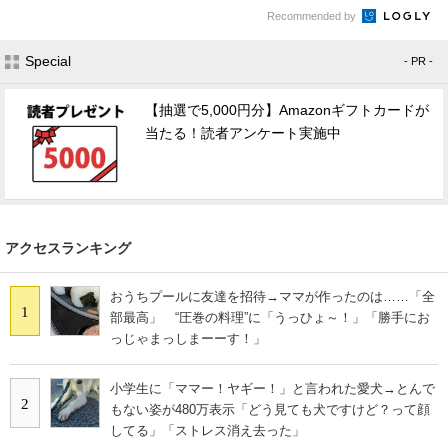
Recommended by
Special
- PR -
【抽選で5,000円分】Amazonギフトカードが
当たる！読者アンケート実施中
アクセスランキング
おうちプールに友達を招待→ママが作ったのは……「全
1
部最高」 “圧巻の料理”に「うっひょ～！」「勝手にお
っじゃまっしまーーす！」
小学生に「ママー！ヤギー！」と言われた愛犬→とんで
2
もない姿が480万表示「どう見ても犬ですけど？って顔
してる」「ストレス消え去った」