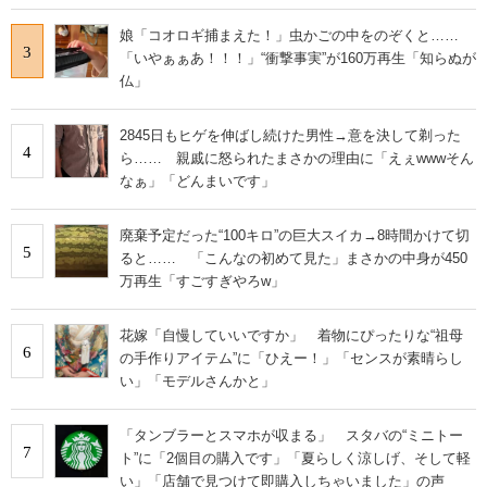
娘「コオロギ捕まえた！」虫かごの中をのぞくと……
3
「いやぁぁあ！！！」“衝撃事実”が160万再生「知らぬが
仏」
2845日もヒゲを伸ばし続けた男性→意を決して剃った
4
ら…… 親戚に怒られたまさかの理由に「えぇwwwそん
なぁ」「どんまいです」
廃棄予定だった“100キロ”の巨大スイカ→8時間かけて切
5
ると…… 「こんなの初めて見た」まさかの中身が450
万再生「すごすぎやろw」
花嫁「自慢していいですか」 着物にぴったりな“祖母
6
の手作りアイテム”に「ひえー！」「センスが素晴らし
い」「モデルさんかと」
「タンブラーとスマホが収まる」 スタバの“ミニトー
7
ト”に「2個目の購入です」「夏らしく涼しげ、そして軽
い」「店舗で見つけて即購入しちゃいました」の声