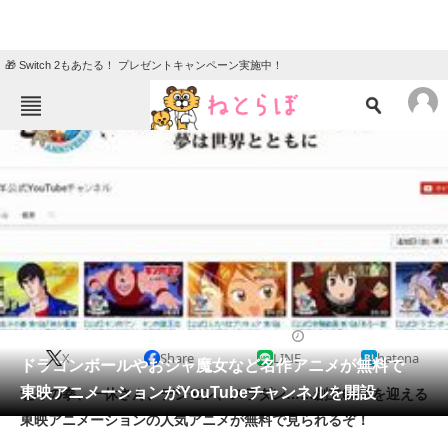
🎁 Switch 2もあたる！ プレゼントキャンペーン実施中！
ねとらぼメニュー
TOP
ニュース
エンタメ
クイズ
グルメ
地域
住まい
教育・育児
動物
リサーチ
2016/05/09 13:52（公開）
X
Share
LINE
hatena
会員記事
ドラゴンボールやおジャ魔女など名作アニメが無料で
東映アニメーションがYouTubeチャンネルを開設
北斗の拳、一休さん、デジモン、スラダン……創立60年を迎える
メディア
東映アニメーションの人気アニメが無料で見られるぞ！
注目記事を集めた総合ページ