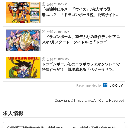
公開 2015/06/15
「破壊神ビルス」「ウイス」が2人ずつ登
場……？ 「ドラゴンボール超」公式サイト
に...
公開 2015/04/28
「ドラゴンボール」18年ぶりの新作テレビアニ
メが7月スタート タイトルは「ドラゴ...
公開 2016/10/27
ドラゴンボール初のコラボカフェがタワレコで
開催すっぞ！ 戦場感ある「ベジータサラ...
Recommended by
Copyright © ITmedia Inc. All Rights Reserved.
求人情報