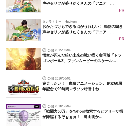
声やセリフが盛りだくさんの「アニア ...
PR
タカラトミー｜Hugkum
おかたづけもできる点がうれしい！ 動物の鳴き
声やセリフが盛りだくさんの「アニア ...
PR
公開 2015/03/04
悟空が死んだ暗い未来の戦い描く実写版「ドラ
ゴンボールZ」ファンムービーのスケール...
公開 2016/06/01
完走したい！ 東映アニメーション、創立60周
年記念で29時間マラソン特番 | ね...
公開 2016/06/09
「戦闘力53万」をYahoo!検索するとフリーザ様
が降臨するぞぉぉぉ！ 鳥山明か...