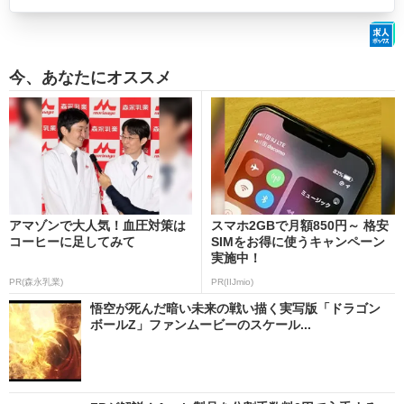
今、あなたにオススメ
アマゾンで大人気！血圧対策は
スマホ2GBで月額850円～ 格安
コーヒーに足してみて
SIMをお得に使うキャンペーン
実施中！
PR(森永乳業)
PR(IIJmio)
悟空が死んだ暗い未来の戦い描く実写版「ドラゴン
ボールZ」ファンムービーのスケール...