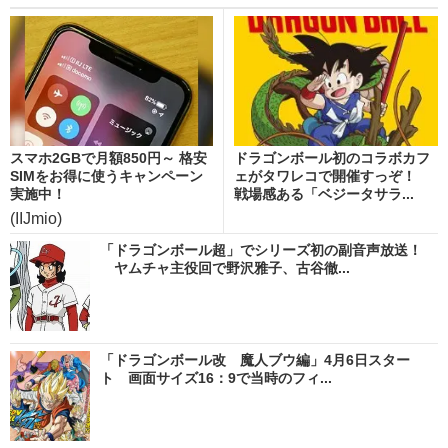
スマホ2GBで月額850円～ 格安
ドラゴンボール初のコラボカフ
SIMをお得に使うキャンペーン
ェがタワレコで開催すっぞ！
実施中！
戦場感ある「ベジータサラ...
(IIJmio)
「ドラゴンボール超」でシリーズ初の副音声放送！
ヤムチャ主役回で野沢雅子、古谷徹...
「ドラゴンボール改 魔人ブウ編」4月6日スター
ト 画面サイズ16：9で当時のフィ...