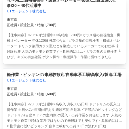
化学系工場/機械操作・製造オペレーター/製造/工場/派遣の仕
事/20～40代活躍中
UTエージェント株式会社
東京都
正社員 / 派遣社員：時給1,700円
【仕事内容】<20~40代活躍中><高時給 1700円>ガラス瓶の目視検査・機
械オペレーター 年休120日 残業少なめ!
ガラス瓶の目視検査・機械オペレ
ーター ドリンク剤用ガラス瓶などを製造しているメーカーでのお仕事 未
経験歓迎 人気のモクモク作業です <具体的には…> ガラス瓶の目視検査 └
ひび、キズの有無確認 ボタン操作・機械操作 └作業に慣れてきたら...
軽作業・ピッキング/未経験歓迎/自動車系工場/高収入/製造/工場
UTエージェント株式会社
東京都
正社員 / 派遣社員：時給1,600円
【仕事内容】<20~30代活躍中>高収入 月収30万円可 ドアトリムの受入出
荷作業 土日休み×長期休暇あり 経験不問
自動車ドア部品のピッキングなど
ドアトリム(自動車ドアの室内側)の受入・出荷作業をお任せします! 人気の
モクモク作業! 複雑な業務ではないので未経験でも安心です <具体的には…
> 指示書に従いピッキング 台車に載せて出荷 <1日の流れ> (日勤...