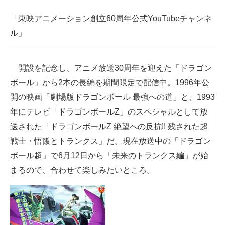
企業向けIT製品の総合サイト
「東映アニメーション創立60周年公式YouTubeチャンネ
ル」
IT製品の技術・比較・事例
製造業のIT導入・活用を支援
開設を記念し、アニメ放送30周年を迎えた「ドラゴン
モノづくり技術者専門サイト
ボール」から2本の長編を期間限定で配信中。1996年公
開の映画「劇場版ドラゴンボール 最強への道」と、1993
エレクトロニクス専門サイト
年にテレビ「ドラゴンボールZ」のスペシャルとして放
電子設計の基本と応用
送された「ドラゴンボールZ 絶望への反抗!! 残された超
戦士・悟飯とトランクス」だ。現在放送中の「ドラゴン
エネルギーの専門メディア
ボール超」で6月12日から「未来のトランクス編」が始
建設×テクノロジーの最前線
まるので、合わせて楽しみたいところ。
ちょっと気になるネットの話題