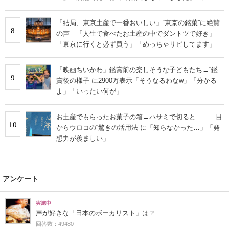
「結局、東京土産で一番おいしい」“東京の銘菓”に絶賛
8
の声 「人生で食べたお土産の中でダントツで好き」
「東京に行くと必ず買う」「めっちゃリピしてます」
「映画ちいかわ」鑑賞前の楽しそうな子どもたち→“鑑
9
賞後の様子”に2900万表示「そうなるわなw」「分かる
よ」「いったい何が」
お土産でもらったお菓子の箱→ハサミで切ると…… 目
10
からウロコの“驚きの活用法”に「知らなかった…」「発
想力が羨ましい」
アンケート
実施中
声が好きな「日本のボーカリスト」は？
回答数：49480