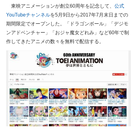
東映アニメーションが創立60周年を記念して、
公式
ITの今と未来を見通す
YouTubeチャンネル
を5月9日から2017年7月末日までの
期間限定でオープンした。「ドラゴンボール」「デジモ
スマホと通信の最新トレンド
ンアドベンチャー」「おジャ魔女どれみ」など60年で制
進化するPCとデバイスの未来
作してきたアニメの数々を無料で配信する。
好きが集まる 比べて選べる
ビジネスと働き方のヒント
AI活用のいまが分かる
企業ITのトレンドを詳説
経営リーダーのコミュニティ
マーケ×ITの今がよく分かる
ITエンジニア向け専門サイト