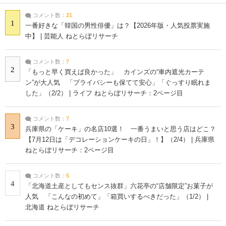
コメント数：
21
1
一番好きな「韓国の男性俳優」は？【2026年版・人気投票実施
中】 | 芸能人 ねとらぼリサーチ
コメント数：
7
2
「もっと早く買えば良かった」 カインズの“車内遮光カーテ
ン”が大人気 「プライバシーも保てて安心」「ぐっすり眠れま
した」（2/2） | ライフ ねとらぼリサーチ：2ページ目
コメント数：
7
3
兵庫県の「ケーキ」の名店10選！ 一番うまいと思う店はどこ？
【7月12日は「デコレーションケーキの日」！】（2/4） | 兵庫県
ねとらぼリサーチ：2ページ目
コメント数：
5
4
「北海道土産としてもセンス抜群」六花亭の“店舗限定”お菓子が
人気 「こんなの初めて」「箱買いするべきだった」（1/2） |
北海道 ねとらぼリサーチ