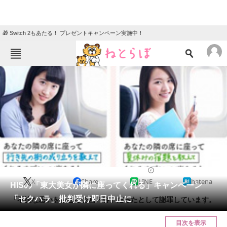
🎁 Switch 2もあたる！ プレゼントキャンペーン実施中！
ねとらぼメニュー
TOP
ニュース
エンタメ
クイズ
グルメ
地域
住まい
教育・育児
動物
リサーチ
2016/05/11 23:28（公開）
X
Share
LINE
hatena
会員記事
HISの「東大美女が隣に座ってくれる」キャンペーン
「セクハラ」批判受け即日中止に
「不快な思いをさせる企画内容」だったとして謝罪しています。
メディア
目次を表示
注目記事を集めた総合ページ