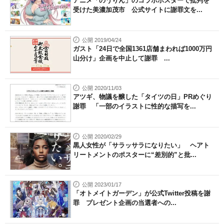
アニメ「のうりん」のコラボポスターで批判を
受けた美濃加茂市 公式サイトに謝罪文を...
公開 2019/04/24
ガスト「24日で全国1361店舗まわれば1000万円
山分け」企画を中止して謝罪 ...
公開 2020/11/03
アツギ、物議を醸した「タイツの日」PRめぐり
謝罪 「一部のイラストに性的な描写を...
公開 2020/02/29
黒人女性が「サラッサラになりたい」 ヘアト
リートメントのポスターに“差別的”と批...
公開 2023/01/17
「オトメイトガーデン」が公式Twitter投稿を謝
罪 プレゼント企画の当選者への...