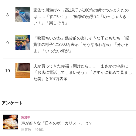
家族で川遊びへ→高1息子が100均の網でつかまえたの
8
は……「すごい！」 “衝撃の光景”に「めっちゃ大き
い！」「楽しそう」
「映画ちいかわ」鑑賞前の楽しそうな子どもたち→“鑑
9
賞後の様子”に2900万表示「そうなるわなw」「分かる
よ」「いったい何が」
夫が買ってきた赤福→開けたら…… まさかの中身に
10
「お店に電話してしまいそう」「さすがに初めて見まし
た笑」と107万表示
アンケート
実施中
声が好きな「日本のボーカリスト」は？
回答数：49461