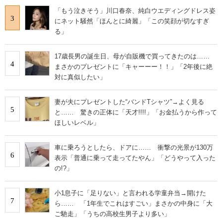
「もう泣きそう」川口春奈、純白ウエディングドレス姿
3
にネット騒然「ほんとに綺麗」「この笑顔が切なすぎ
る」
17歳長男の誕生日、母が自販機で買ってきたのは……
4
まさかのプレゼントに「キャーーー！！」「2年後に絶
対に真似したい」
妻が夫にプレゼントした“バンドTシャツ”→よく見る
5
と…… 驚きの正体に「天才!!!!」「お金払うから作って
ほしいレベル」
車に乗ろうとしたら、ドアに…… 衝撃の光景が130万
6
表示「普通に乗って走ってたやん」「どうやって入った
の!?」
小1息子に「足りない」と言われる学童弁当→開けた
7
ら…… 「1年生でこれはすごい」まさかの中身に「大
ご馳走」「うちの高校生男子より多い」