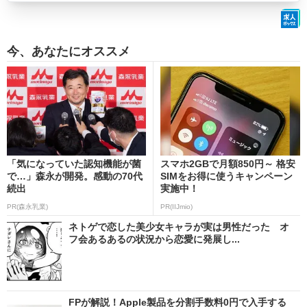
今、あなたにオススメ
「気になっていた認知機能が菌
スマホ2GBで月額850円～ 格安
で…」森永が開発。感動の70代
SIMをお得に使うキャンペーン
続出
実施中！
PR(森永乳業)
PR(IIJmio)
ネトゲで恋した美少女キャラが実は男性だった オ
フ会あるあるの状況から恋愛に発展し...
FPが解説！Apple製品を分割手数料0円で入手する