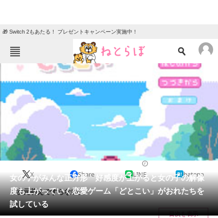
🎁 Switch 2もあたる！ プレゼントキャンペーン実施中！
ねとらぼメニュー
TOP
ニュース
エンタメ
クイズ
グルメ
地域
住まい
教育・育児
動物
リサーチ
2016/05/24 17:58（公開）
X
Share
LINE
hatena
会員記事
女の子がみんな正方形 好感度が上がると女の子の解像
度も上がっていく恋愛ゲーム「どとこい」がおれたちを
二次元萌えですらない。
メディア
試している
目次を表示
注目記事を集めた総合ページ