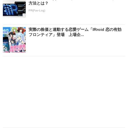
方法とは？
PR(Fav-Log)
実際の株価と連動する恋愛ゲーム「IRroid 恋の有効
フロンティア」登場 上場企...