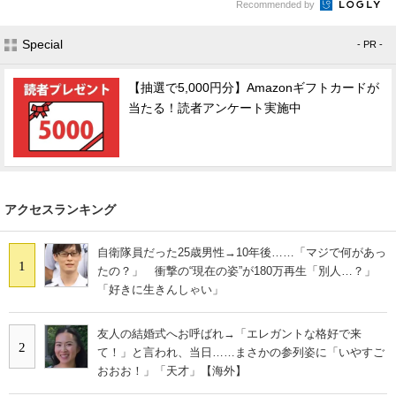
Recommended by
Special
- PR -
【抽選で5,000円分】Amazonギフトカードが
当たる！読者アンケート実施中
アクセスランキング
自衛隊員だった25歳男性→10年後……「マジで何があっ
1
たの？」 衝撃の“現在の姿”が180万再生「別人…？」
「好きに生きんしゃい」
友人の結婚式へお呼ばれ→「エレガントな格好で来
2
て！」と言われ、当日……まさかの参列姿に「いやすご
おおお！」「天才」【海外】