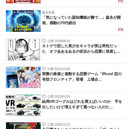
PR
森永乳業
「気になっていた認知機能が菌で…」森永が開
発。感動の70代続出
PR
公開 2018/09/20
ネトゲで恋した美少女キャラが実は男性だっ
た オフ会あるあるの状況から恋愛に発展し...
公開 2015/11/25
実際の株価と連動する恋愛ゲーム「IRroid 恋の
有効フロンティア」登場 上場企...
公開 2023/01/19
結局VRゴーグルはどれを買えばいいのか 手を
出したいけど増えすぎて選べない人のた...
公開 2025/11/13