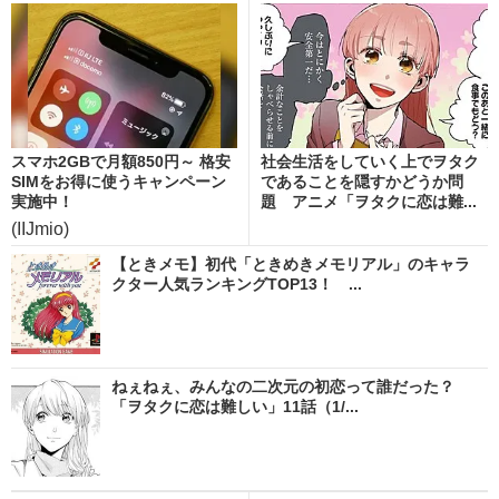
スマホ2GBで月額850円～ 格安
社会生活をしていく上でヲタク
SIMをお得に使うキャンペーン
であることを隠すかどうか問
実施中！
題 アニメ「ヲタクに恋は難...
(IIJmio)
【ときメモ】初代「ときめきメモリアル」のキャラ
クター人気ランキングTOP13！ ...
ねぇねぇ、みんなの二次元の初恋って誰だった？
「ヲタクに恋は難しい」11話（1/...