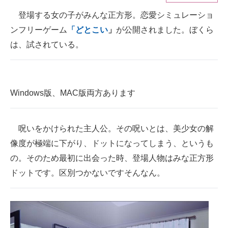
登場する女の子がみんな正方形。恋愛シミュレーショ
ITの今と未来を見通す
ンフリーゲーム
「どとこい
」
が公開されました。ぼくら
スマホと通信の最新トレンド
は、試されている。
進化するPCとデバイスの未来
好きが集まる 比べて選べる
Windows版、MAC版両方あります
ビジネスと働き方のヒント
呪いをかけられた主人公。その呪いとは、美少女の解
AI活用のいまが分かる
像度が極端に下がり、ドットになってしまう、というも
企業ITのトレンドを詳説
の。そのため最初に出会った時、登場人物はみな正方形
ドットです。区別つかないですそんなん。
経営リーダーのコミュニティ
マーケ×ITの今がよく分かる
ITエンジニア向け専門サイト