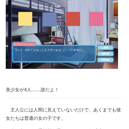
企業向けIT製品の総合サイト
IT製品の技術・比較・事例
製造業のIT導入・活用を支援
モノづくり技術者専門サイト
エレクトロニクス専門サイト
電子設計の基本と応用
エネルギーの専門メディア
美少女が4人……誰だよ！
建設×テクノロジーの最前線
ちょっと気になるネットの話題
主人公には人間に見えていないだけで、あくまでも彼
女たちは普通の女の子です。