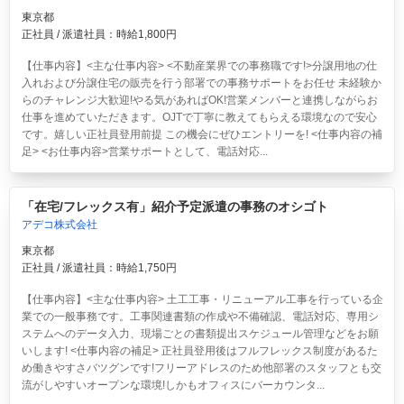
東京都
正社員 / 派遣社員：時給1,800円
【仕事内容】<主な仕事内容> <不動産業界での事務職です!>分譲用地の仕
入れおよび分譲住宅の販売を行う部署での事務サポートをお任せ 未経験か
らのチャレンジ大歓迎!やる気があればOK!営業メンバーと連携しながらお
仕事を進めていただきます。OJTで丁寧に教えてもらえる環境なので安心
です。嬉しい正社員登用前提 この機会にぜひエントリーを! <仕事内容の補
足> <お仕事内容>営業サポートとして、電話対応...
「在宅/フレックス有」紹介予定派遣の事務のオシゴト
アデコ株式会社
東京都
正社員 / 派遣社員：時給1,750円
【仕事内容】<主な仕事内容> 土工工事・リニューアル工事を行っている企
業での一般事務です。工事関連書類の作成や不備確認、電話対応、専用シ
ステムへのデータ入力、現場ごとの書類提出スケジュール管理などをお願
いします! <仕事内容の補足> 正社員登用後はフルフレックス制度があるた
め働きやすさバツグンです!フリーアドレスのため他部署のスタッフとも交
流がしやすいオープンな環境!しかもオフィスにバーカウンタ...