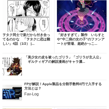
ヲタク同士で楽だから付き合っ
「好きすぎて」製作 いらすと
てるのかな 「ヲタクに恋は難
や“中二病の女の子”のファンア
しい」4話（1/2） |...
ートが登場、超絶かっこ...
「美少女の皮を被ったゴリラ」「ゴリラが主人公」
ギルティギアの解説漫画がキャラ濃...
FPが解説！Apple製品を分割手数料0円で入手する
方法とは？
Fav-Log