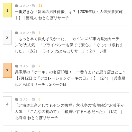
コメント数：
21
1
一番好きな「韓国の男性俳優」は？【2026年版・人気投票実施
中】 | 芸能人 ねとらぼリサーチ
コメント数：
7
2
「もっと早く買えば良かった」 カインズの“車内遮光カーテ
ン”が大人気 「プライバシーも保てて安心」「ぐっすり眠れま
した」（2/2） | ライフ ねとらぼリサーチ：2ページ目
コメント数：
7
3
兵庫県の「ケーキ」の名店10選！ 一番うまいと思う店はどこ？
【7月12日は「デコレーションケーキの日」！】（2/4） | 兵庫県
ねとらぼリサーチ：2ページ目
コメント数：
5
4
「北海道土産としてもセンス抜群」六花亭の“店舗限定”お菓子が
人気 「こんなの初めて」「箱買いするべきだった」（1/2） |
北海道 ねとらぼリサーチ