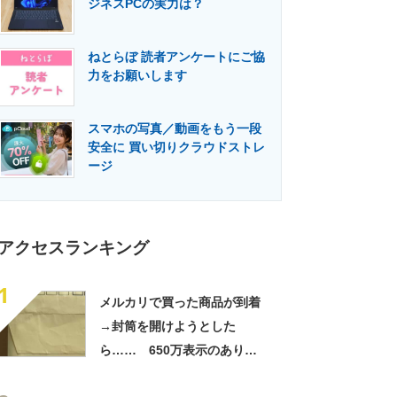
ジネスPCの実力は？
門メディア
建設×テクノロジーの最前線
ねとらぼ 読者アンケートにご協
力をお願いします
スマホの写真／動画をもう一段
安全に 買い切りクラウドストレ
ージ
アクセスランキング
1
メルカリで買った商品が到着
→封筒を開けようとした
ら…… 650万表示のありえ
ない光景に「完全に想定外す