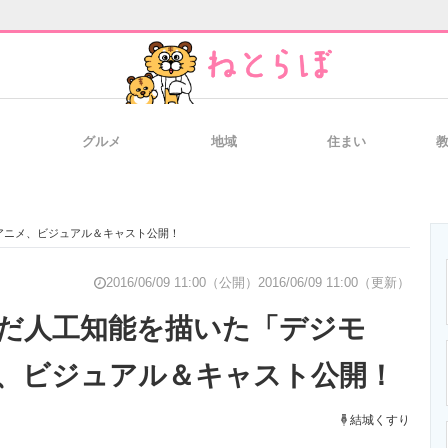
グルメ
地域
住まい
と未来を見通す
スマホと通信の最新トレンド
進化するPCとデ
アニメ、ビジュアル＆キャスト公開！
のいまが分かる
企業ITのトレンドを詳説
経営リーダーの
2016/06/09 11:00（公開）
2016/06/09 11:00（更新）
だ人工知能を描いた「デジモ
、ビジュアル＆キャスト公開！
T製品の総合サイト
IT製品の技術・比較・事例
製造業のIT導入
結城くすり