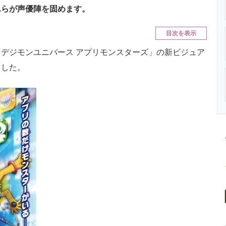
ニクス専門サイト
電子設計の基本と応用
エネルギーの専
んらが声優陣を固めます。
目次を表示
デジモンユニバース アプリモンスターズ」の新ビジュア
ました。