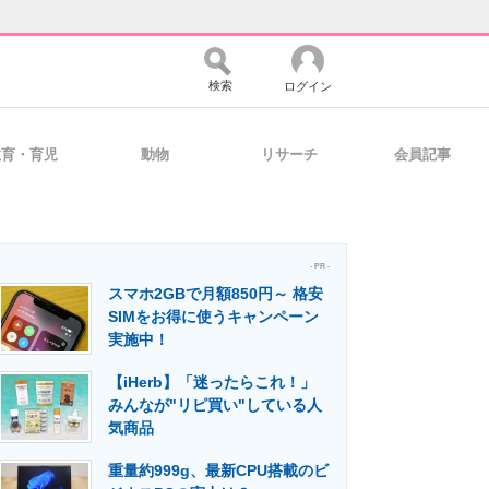
検索
ログイン
教育・育児
動物
リサーチ
会員記事
バイスの未来
好きが集まる 比べて選べる
- PR -
スマホ2GBで月額850円～ 格安
コミュニティ
マーケ×ITの今がよく分かる
SIMをお得に使うキャンペーン
実施中！
【iHerb】「迷ったらこれ！」
・活用を支援
みんなが"リピ買い"している人
気商品
重量約999g、最新CPU搭載のビ