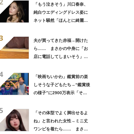
2
ぎて笑った」「何者？」
「もう泣きそう」川口春奈、
純白ウエディングドレス姿に
ネット騒然「ほんとに綺麗」
「この笑顔が切なすぎる」
3
夫が買ってきた赤福→開けた
ら…… まさかの中身に「お
店に電話してしまいそう」
「さすがに初めて見ました
4
笑」と107万表示
「映画ちいかわ」鑑賞前の楽
しそうな子どもたち→“鑑賞後
の様子”に2900万表示「そう
なるわなw」「分かるよ」
5
「いったい何が」
「その体型でよく脚出せるよ
ね」と言われた女性→ミニ丈
ワンピを着たら…… まさか