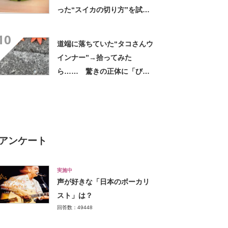
った“スイカの切り方”を試し
てみると…… 目からウロコ
10
の光景に「やってみます」
道端に落ちていた“タコさんウ
インナー”→拾ってみた
ら…… 驚きの正体に「びっ
くりした～」「焦げ目がリア
ル……」
アンケート
実施中
声が好きな「日本のボーカリ
スト」は？
回答数：49448