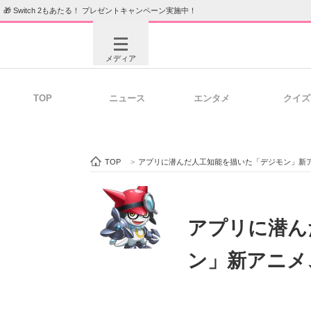
🎁 Switch 2もあたる！ プレゼントキャンペーン実施中！
メディア
TOP
ニュース
エンタメ
クイズ
注目記事を集めた総合ページ
ITの今
TOP
>
アプリに潜んだ人工知能を描いた「デジモン」新
ビジネスと働き方のヒント
AI活用
アプリに潜ん
ン」新アニメ
ITエンジニア向け専門サイト
企業向けI