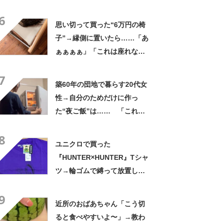
の姿に「『マジか！』って叫
6
んだ」「スーパーオシャレ」
思い切って買った“6万円の椅
子”→縁側に置いたら……「あ
ぁぁぁぁ」「これは座れな
い」「諦めてください」
7
築60年の団地で暮らす20代女
性→自分のためだけに作っ
た“夜ご飯”は…… 「これぞ
手料理」「こんな女性になり
8
たい！」
ユニクロで買った
『HUNTER×HUNTER』Tシャ
ツ→輪ゴムで縛って放置した
ら…… まさかの光景に「す
9
すすすすごすぎる!!!」「ハイ
近所のおばあちゃん「こう切
ター買ってきます」
ると食べやすいよ〜」→教わ