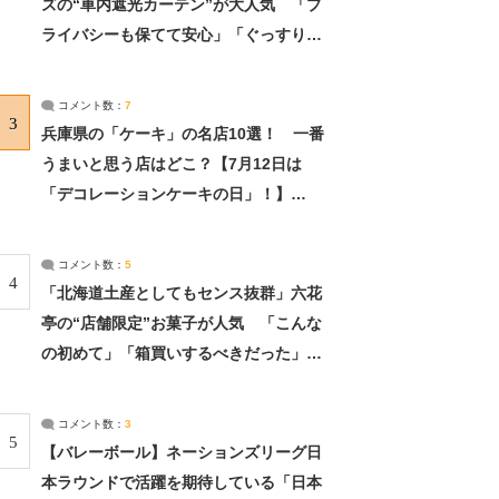
ズの“車内遮光カーテン”が大人気 「プ
ライバシーも保てて安心」「ぐっすり眠
れました」（2/2） | ライフ ねとらぼリ
サーチ：2ページ目
コメント数：
7
3
兵庫県の「ケーキ」の名店10選！ 一番
うまいと思う店はどこ？【7月12日は
「デコレーションケーキの日」！】
（2/4） | 兵庫県 ねとらぼリサーチ：2ペ
ージ目
コメント数：
5
4
「北海道土産としてもセンス抜群」六花
亭の“店舗限定”お菓子が人気 「こんな
の初めて」「箱買いするべきだった」
（1/2） | 北海道 ねとらぼリサーチ
コメント数：
3
5
【バレーボール】ネーションズリーグ日
本ラウンドで活躍を期待している「日本