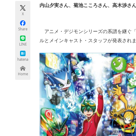
モノづくり技術者専門サイト
エレクトロ
内山夕実さん、菊池こころさん、高木渉さ
X
Share
アニメ・デジモンシリーズの系譜を継ぐ「
ちょっと気になるネットの話題
ルとメインキャスト・スタッフが発表され
LINE
hatena
Home