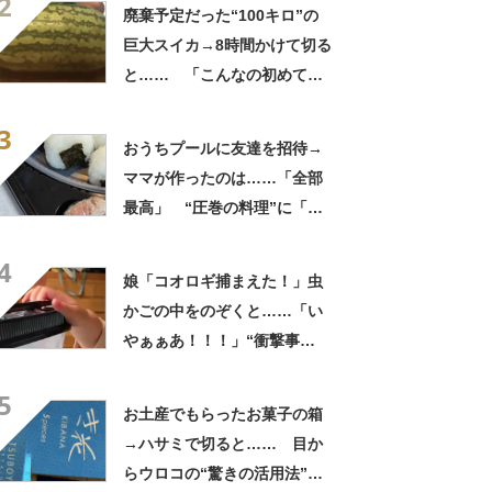
2
してる」「ストレス消え去っ
廃棄予定だった“100キロ”の
た」
巨大スイカ→8時間かけて切る
と…… 「こんなの初めて見
た」まさかの中身が450万再
3
生「すごすぎやろw」
おうちプールに友達を招待→
ママが作ったのは……「全部
最高」 “圧巻の料理”に「う
っひょ～！」「勝手におっじ
4
ゃまっしまーーす！」
娘「コオロギ捕まえた！」虫
かごの中をのぞくと……「い
やぁぁあ！！！」“衝撃事
実”が160万再生「知らぬが
5
仏」
お土産でもらったお菓子の箱
→ハサミで切ると…… 目か
らウロコの“驚きの活用法”に