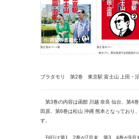
ブラタモリ 第2巻 東京駅 富士山 上田・
第3巻の内容は函館 川越 奈良 仙台、第4巻は
田原、第6巻は松山 沖縄 熊本となってお
す。
刊行は第1、2巻が7月末、第3、4巻が9月末