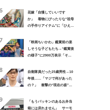
「知らなかった…」「発想力
6
が羨ましい」
花嫁「自慢していいです
か」 着物にぴったりな“祖母
の手作りアイテム”に「ひえ
ー！」「センスが素晴らし
7
い」「モデルさんかと」
「映画ちいかわ」鑑賞前の楽
しそうな子どもたち→“鑑賞後
の様子”に2900万表示「そう
なるわなw」「分かるよ」
8
「いったい何が」
自衛隊員だった25歳男性→10
年後……「マジで何があった
の？」 衝撃の“現在の姿”が
180万再生「別人…？」「好
9
きに生きんしゃい」
「もうパッキンのあるお弁当
箱には戻れません」 サーモ