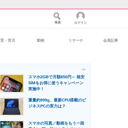
検索
ログイン
教育・育児
動物
リサーチ
会員記事
バイスの未来
好きが集まる 比べて選べる
- PR -
スマホ2GBで月額850円～ 格安
コミュニティ
マーケ×ITの今がよく分かる
SIMをお得に使うキャンペーン
実施中！
重量約999g、最新CPU搭載のビ
・活用を支援
ジネスPCの実力は？
スマホの写真／動画をもう一段