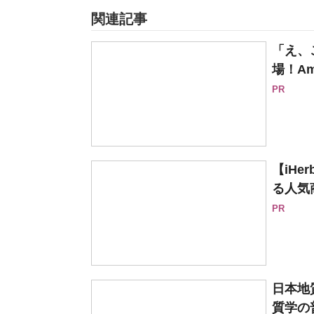
関連記事
「え、
場！Am
PR
【iH
る人気
PR
日本地
質学の