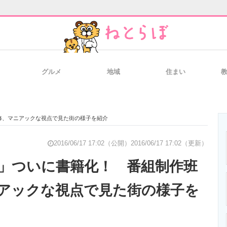
グルメ
地域
住まい
と未来を見通す
スマホと通信の最新トレンド
進化するPCとデ
修、マニアックな視点で見た街の様子を紹介
のいまが分かる
企業ITのトレンドを詳説
経営リーダーの
2016/06/17 17:02（公開）
2016/06/17 17:02（更新）
」ついに書籍化！ 番組制作班
アックな視点で見た街の様子を
T製品の総合サイト
IT製品の技術・比較・事例
製造業のIT導入