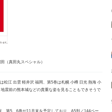
沼田（真田丸スペシャル）
松江 出雲 軽井沢 福岡、第5巻は札幌 小樽 日光 熱海 小
り、地震前の熊本城などの貴重な姿を見ることもできそうで
、第5、6巻が11月末を予定しており、A5判／144ペー