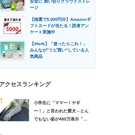
安全に 買い切りクラウドストレ
門メディア
建設×テクノロジーの最前線
ージ
【抽選で5,000円分】Amazonギ
フトカードが当たる！読者アン
ケート実施中
【iHerb】「迷ったらこれ！」
みんなが"リピ買い"している人
気商品
アクセスランキング
1
小学生に「ママー！ヤギ
ー！」と言われた愛犬→とん
でもない姿が480万表示「ど
う見ても犬ですけど？って顔