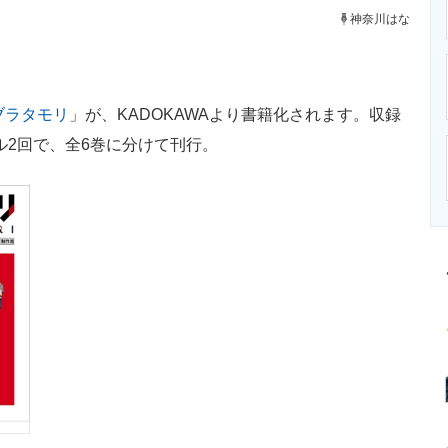
ニクス専門サイト
電子設計の基本と応用
エネルギーの専
神奈川はな
ブラタモリ
」が、KADOKAWAより書籍化されます。収録
ャル2回で、全6巻に分けて刊行。