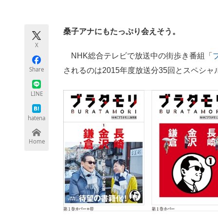
モノづくり技術者専門サイト
エレクトロ
桑子アナにもたっぷり会えそう。
X
ちょっと気になるネットの話題
NHK総合テレビで放送中の街歩き番組「
Share
されるのは2015年度放送分35回とスペシ
LINE
hatena
Home