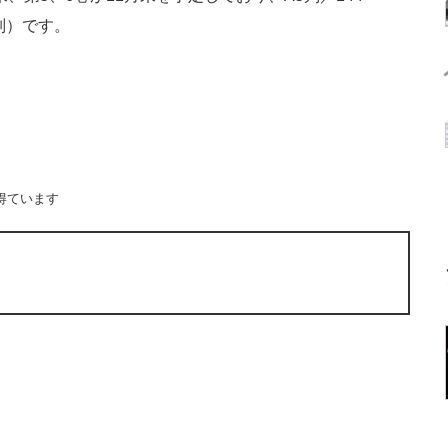
別）です。
得ています