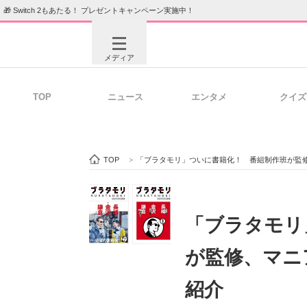
🎁 Switch 2もあたる！ プレゼントキャンペーン実施中！
メディア
TOP
ニュース
エンタメ
クイズ
注目記事を集めた総合ページ
ITの今
TOP
>
「ブラタモリ」ついに書籍化！ 番組制作班が監
ビジネスと働き方のヒント
AI活用
「ブラタモリ
が監修、マニ
ITエンジニア向け専門サイト
企業向けI
紹介