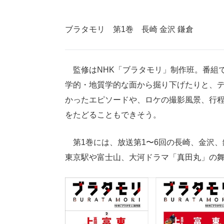
ブラタモリ 第1巻 長崎 金沢 鎌倉
監修はNHK「ブラタモリ」制作班。番組
学的・地質学的な面から掘り下げたりと、
かったエピソードや、ロケの撮影風景、行
をたどることもできそう。
第1巻には、放送第1〜6回の長崎、金沢、
東京駅や富士山、大河ドラマ「真田丸」の