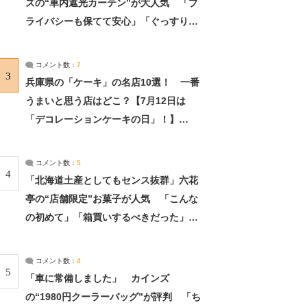
ズの“車内遮光カーテン”が大人気 「プ
ライバシーも保てて安心」「ぐっすり眠
れました」（2/2） | ライフ ねとらぼリ
サーチ：2ページ目
コメント数：
7
3
兵庫県の「ケーキ」の名店10選！ 一番
うまいと思う店はどこ？【7月12日は
「デコレーションケーキの日」！】
（2/4） | 兵庫県 ねとらぼリサーチ：2ペ
ージ目
コメント数：
5
4
「北海道土産としてもセンス抜群」六花
亭の“店舗限定”お菓子が人気 「こんな
の初めて」「箱買いするべきだった」
（1/2） | 北海道 ねとらぼリサーチ
コメント数：
4
5
「車に常備しました」 カインズ
の“1980円クーラーバッグ”が評判 「ち