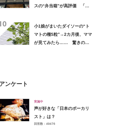
スの“弁当箱”が高評価 「想
像以上に洗いやすい」「ご飯
10
もへばりつかない」
小1娘がまいたダイソーの“ト
マトの種5粒”→2カ月後、ママ
が見てみたら…… 驚きの光
景に「凄い！」「ダイソー種
ハマりそう」
アンケート
実施中
声が好きな「日本のボーカリ
スト」は？
回答数：49476