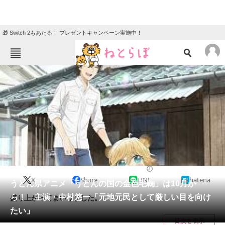
🎁 Switch 2もあたる！ プレゼントキャンペーン実施中！
ねとらぼメニュー
TOP
ニュース
エンタメ
クイズ
グルメ
地域
住まい
教育・育児
動物
リサーチ
2016/06/21 05:00（公開）
X
Share
LINE
hatena
会員記事
うどん県アニメ「うどんの国の金色毛鞠」は10月か
ら！ 主演・中村悠一「元地元民として厳しい目を向け
盛り上がってまいりました。
メディア
たい」
目次を表示
注目記事を集めた総合ページ