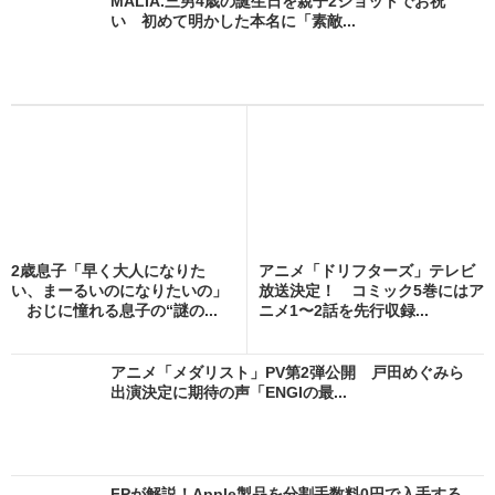
MALIA.三男4歳の誕生日を親子2ショットでお祝
い 初めて明かした本名に「素敵...
2歳息子「早く大人になりた
アニメ「ドリフターズ」テレビ
い、まーるいのになりたいの」
放送決定！ コミック5巻にはア
おじに憧れる息子の“謎の...
ニメ1〜2話を先行収録...
アニメ「メダリスト」PV第2弾公開 戸田めぐみら
出演決定に期待の声「ENGIの最...
FPが解説！Apple製品を分割手数料0円で入手する