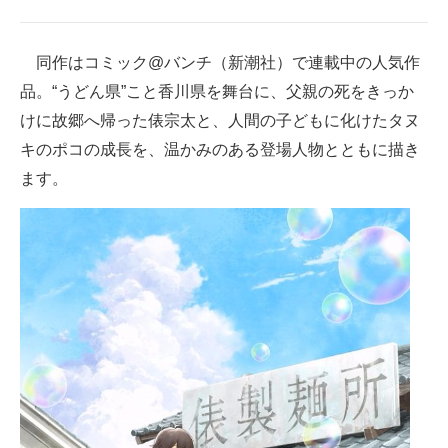
企業向けIT製品の総合サイト
同作はコミック@バンチ（新潮社）で連載中の人気作
IT製品の技術・比較・事例
品。“うどん県”こと香川県を舞台に、父親の死をきっか
製造業のIT導入・活用を支援
けに故郷へ帰った俵宗太と、人間の子どもに化けたタヌ
キのポコの成長を、温かみのある登場人物とともに描き
モノづくり技術者専門サイト
ます。
エレクトロニクス専門サイト
電子設計の基本と応用
エネルギーの専門メディア
建設×テクノロジーの最前線
ちょっと気になるネットの話題