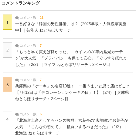
コメントランキング
コメント数：
21
1
一番好きな「韓国の男性俳優」は？【2026年版・人気投票実施
中】 | 芸能人 ねとらぼリサーチ
コメント数：
7
2
「もっと早く買えば良かった」 カインズの“車内遮光カーテ
ン”が大人気 「プライバシーも保てて安心」「ぐっすり眠れま
した」（2/2） | ライフ ねとらぼリサーチ：2ページ目
コメント数：
7
3
兵庫県の「ケーキ」の名店10選！ 一番うまいと思う店はどこ？
【7月12日は「デコレーションケーキの日」！】（2/4） | 兵庫県
ねとらぼリサーチ：2ページ目
コメント数：
5
4
「北海道土産としてもセンス抜群」六花亭の“店舗限定”お菓子が
人気 「こんなの初めて」「箱買いするべきだった」（1/2） |
北海道 ねとらぼリサーチ