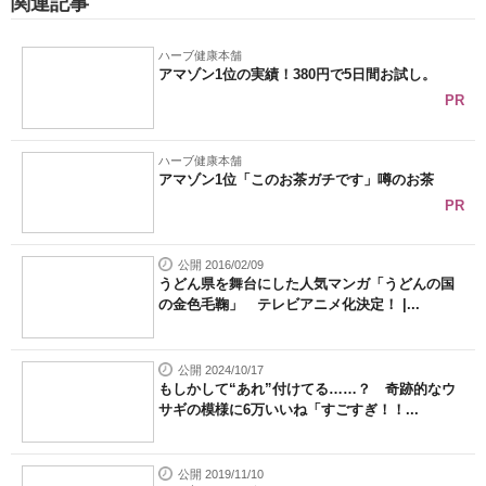
関連記事
ハーブ健康本舗
アマゾン1位の実績！380円で5日間お試し。
PR
ハーブ健康本舗
アマゾン1位「このお茶ガチです」噂のお茶
PR
公開 2016/02/09
うどん県を舞台にした人気マンガ「うどんの国
の金色毛鞠」 テレビアニメ化決定！ |...
公開 2024/10/17
もしかして“あれ”付けてる……？ 奇跡的なウ
サギの模様に6万いいね「すごすぎ！！...
公開 2019/11/10