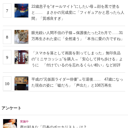
22歳息子を“オールマイト”にしたい母→顔を黒で塗る
7
と…… まさかの完成度に「フィギュアかと思ったら人
間」「質感良すぎ」
眼光鋭い人間不信の子猫→保護後たった2カ月で……31
8
万再生された姿に「全然違う」「本当に愛の力ですね」
「スマホを落として画面を割ってしまった」無印良品
9
の“ミニサコッシュ”を購入→「安心して持ち歩ける」よ
うに 「付けているのを忘れるくらい軽い」など好評
平成の“元仮面ライダー俳優”→引退後…… 47歳になっ
10
た現在の姿に「嘘だろ」「声出た」と108万再生
アンケート
実施中
声が好きな「日本のボーカリスト」は？