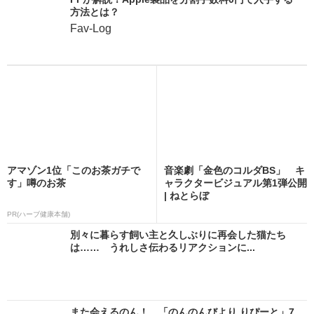
方法とは？
Fav-Log
アマゾン1位「このお茶ガチで
音楽劇「金色のコルダBS」 キ
す」噂のお茶
ャラクタービジュアル第1弾公開
| ねとらぼ
PR(ハーブ健康本舗)
別々に暮らす飼い主と久しぶりに再会した猫たち
は…… うれしさ伝わるリアクションに...
また会えるのん！ 「のんのんびより りぴーと」7