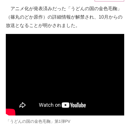
アニメ化が発表済みだった「うどんの国の金色毛鞠」
ITの今と未来を見通す
（篠丸のどか原作）の詳細情報が解禁され、10月からの
スマホと通信の最新トレンド
放送となることが明かされました。
進化するPCとデバイスの未来
好きが集まる 比べて選べる
ビジネスと働き方のヒント
AI活用のいまが分かる
企業ITのトレンドを詳説
経営リーダーのコミュニティ
マーケ×ITの今がよく分かる
「うどんの国の金色毛鞠」第1弾PV
ITエンジニア向け専門サイト