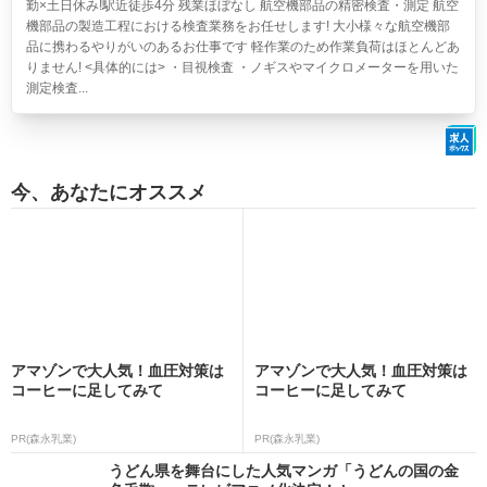
勤×土日休み!駅近徒歩4分 残業ほぼなし
航空機部品の精密検査・測定 航空
機部品の製造工程における検査業務をお任せします! 大小様々な航空機部
品に携わるやりがいのあるお仕事です 軽作業のため作業負荷はほとんどあ
りません! <具体的には> ・目視検査 ・ノギスやマイクロメーターを用いた
測定検査...
今、あなたにオススメ
アマゾンで大人気！血圧対策は
アマゾンで大人気！血圧対策は
コーヒーに足してみて
コーヒーに足してみて
PR(森永乳業)
PR(森永乳業)
うどん県を舞台にした人気マンガ「うどんの国の金