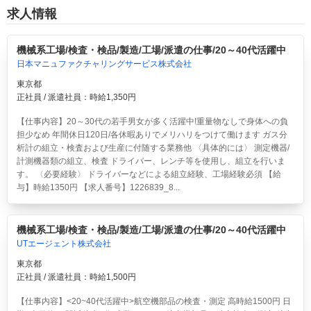
求人情報
機械系工場/検査・検品/製造/工場/派遣の仕事/20～40代活躍中
日本マニュファクチャリングサービス株式会社
東京都
正社員 / 派遣社員：時給1,350円
【仕事内容】20～30代の若手男女が多く活躍中!重量物なしで身体への負
担少なめ 年間休日120日/各休暇ありでメリハリをつけて働けます ガス分
析計の組立・検査および生産に付随する業務他 〈具体的には〉 測定機器/
計測機器類の組立、検査 ドライバー、レンチ等を使用し、組立を行いま
す。 〈必要経験〉 ドライバーなどによる組立経験、工場経験必須 【給
与】時給1350円 【求人番号】1226839_8...
機械系工場/検査・検品/製造/工場/派遣の仕事/20～40代活躍中
UTエージェント株式会社
東京都
正社員 / 派遣社員：時給1,500円
【仕事内容】<20~40代活躍中>航空機部品の検査・測定 高時給1500円 日