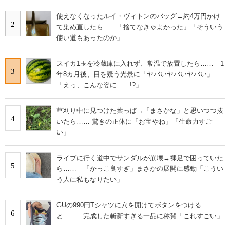
使えなくなったルイ・ヴィトンのバッグ→約4万円かけ
2
て染め直したら……「捨てなきゃよかった」「そういう
使い道もあったのか」
スイカ1玉を冷蔵庫に入れず、常温で放置したら…… 1
3
年8カ月後、目を疑う光景に「ヤバいヤバいヤバい」
「えっ、こんな姿に……!?」
草刈り中に見つけた葉っぱ→「まさかな」と思いつつ抜
4
いたら…… 驚きの正体に「お宝やね」「生命力すご
い」
ライブに行く道中でサンダルが崩壊→裸足で困っていた
5
ら…… 「かっこ良すぎ」まさかの展開に感動「こうい
う人に私もなりたい」
GUの990円Tシャツに穴を開けてボタンをつける
6
と…… 完成した斬新すぎる一品に称賛「これすごい」