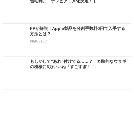
色毛鞠」 テレビアニメ化決定！ |...
FPが解説！Apple製品を分割手数料0円で入手する
方法とは？
PR(Fav-Log)
もしかして“あれ”付けてる……？ 奇跡的なウサギ
の模様に6万いいね「すごすぎ！！...