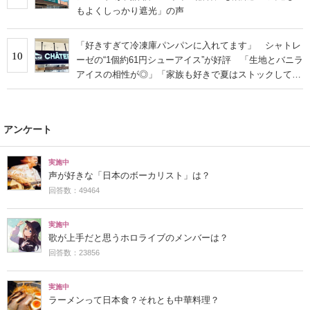
もよくしっかり遮光」の声
「好きすぎて冷凍庫パンパンに入れてます」 シャトレ
10
ーゼの“1個約61円シューアイス”が好評 「生地とバニラ
アイスの相性が◎」「家族も好きで夏はストックして
る」
アンケート
実施中
声が好きな「日本のボーカリスト」は？
回答数：49464
実施中
歌が上手だと思うホロライブのメンバーは？
回答数：23856
実施中
ラーメンって日本食？それとも中華料理？