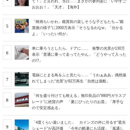
て！」と言われ、当日……まさかの参列姿に「いやすご
おおお！」「天才」【海外】
「映画ちいかわ」鑑賞前の楽しそうな子どもたち→“鑑
5
賞後の様子”に2900万表示「そうなるわなw」「分かる
よ」「いったい何が」
車に乗ろうとしたら、ドアに…… 衝撃の光景が130万
6
表示「普通に乗って走ってたやん」「どうやって入った
の!?」
電線にとまる鳥をふと見たら……「うわぁああ」偶然撮
7
れてしまった“光景”が92万再生「自然は過酷」
「何を盛り付けても映える」無印良品の“990円ガラスプ
8
レート”に絶賛の声 「夏にぴったりのお皿」「厚手な
ので安定感ある」
「4度くらい違いました」 カインズの外に吊るす“遮光
9
シェード”が高評価 「今年の酷暑にも活躍」「風通し