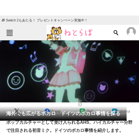
🎁 Switch 2もあたる！ プレゼントキャンペーン実施中！
ねとらぼメニュー
TOP
ニュース
エンタメ
クイズ
グルメ
地域
住まい
教育・育児
動物
リサーチ
2016/07/01 21:00（公開）
X
Share
LINE
hatena
会員記事
海外でも広がるボカロ ドイツのボカロ事情を探る
ポップカルチャーとして受け入られるAHS、ハイカルチャー分野
メディア
で注目される初音ミク。ドイツのボカロ事情を紹介します。
注目記事を集めた総合ページ