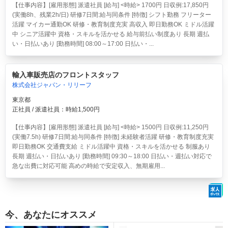
【仕事内容】[雇用形態] 派遣社員 [給与] <時給> 1700円 日収例:17,850円
(実働8h、残業2h/日) 研修7日間:給与同条件 [特徴] シフト勤務 フリーター
活躍 マイカー通勤OK 研修・教育制度充実 高収入 即日勤務OK ミドル活躍
中 シニア活躍中 資格・スキルを活かせる 給与前払い制度あり 長期 週払
い・日払いあり [勤務時間] 08:00～17:00 日払い・...
輸入車販売店のフロントスタッフ
株式会社ジャパン・リリーフ
東京都
正社員 / 派遣社員：時給1,500円
【仕事内容】[雇用形態] 派遣社員 [給与] <時給> 1500円 日収例:11,250円
(実働7.5h) 研修7日間:給与同条件 [特徴] 未経験者活躍 研修・教育制度充実
即日勤務OK 交通費支給 ミドル活躍中 資格・スキルを活かせる 制服あり
長期 週払い・日払いあり [勤務時間] 09:30～18:00 日払い・週払い対応で
急な出費に対応可能 高めの時給で安定収入、無期雇用...
今、あなたにオススメ