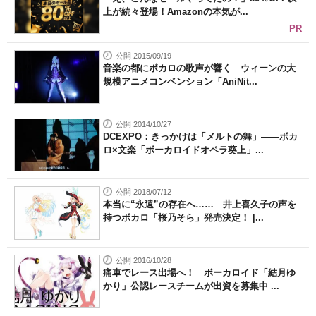
上が続々登場！Amazonの本気が...
PR
公開 2015/09/19
音楽の都にボカロの歌声が響く ウィーンの大
規模アニメコンベンション「AniNit...
公開 2014/10/27
DCEXPO：きっかけは「メルトの舞」――ボカ
ロ×文楽「ボーカロイドオペラ葵上」...
公開 2018/07/12
本当に“永遠”の存在へ…… 井上喜久子の声を
持つボカロ「桜乃そら」発売決定！ |...
公開 2016/10/28
痛車でレース出場へ！ ボーカロイド「結月ゆ
かり」公認レースチームが出資を募集中 ...