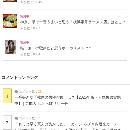
回答数：19645
実施中
神奈川県で一番うまいと思う「横浜家系ラーメン店」はどこ？
回答数：8507
実施中
唯一無二の歌声だと思うボーカリストは？
回答数：8084
コメントランキング
コメント数：
21
1
一番好きな「韓国の男性俳優」は？【2026年版・人気投票実施
中】 | 芸能人 ねとらぼリサーチ
コメント数：
7
2
「もっと早く買えば良かった」 カインズの“車内遮光カーテ