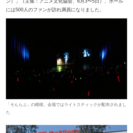
ン）」（主催：アニメ文化協会、6月3〜5日）、ホール
には500人のファンが訪れ満員になりました。
「そんらぶ」の模様。会場ではライトスティックが配布されまし
た