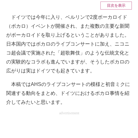
目次を表示
ITの今と未来を見通す
ドイツでは今年に入り、ベルリンで2度ボーカロイド
（ボカロ）イベントが開催され、また複数の主要な新聞
スマホと通信の最新トレンド
がボーカロイドを取り上げるということがありました。
進化するPCとデバイスの未来
日本国内ではボカロのライブコンサートに加え、ニコニ
コ超会議で実施された「超歌舞伎」のような伝統文化と
好きが集まる 比べて選べる
の実験的なコラボも進んでいますが、そうしたボカロの
ビジネスと働き方のヒント
広がりは実はドイツでも起きています。
AI活用のいまが分かる
本稿ではAHSのライブコンサートの模様と初音ミクに
企業ITのトレンドを詳説
関連する動向をまとめ、ドイツにおけるボカロ事情を紹
介してみたいと思います。
経営リーダーのコミュニティ
advertisement
マーケ×ITの今がよく分かる
ITエンジニア向け専門サイト