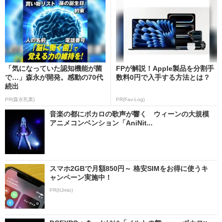
「気になっていた認知機能が菌
FPが解説！Apple製品を分割手
で…」森永が開発。感動の70代
数料0円で入手する方法とは？
続出
PR(森永乳業)
PR(Fav-Log)
音楽の都にボカロの歌声が響く ウィーンの大規模
アニメコンベンション「AniNit...
スマホ2GBで月額850円～ 格安SIMをお得に使うキ
ャンペーン実施中！
PR(IIJmio)