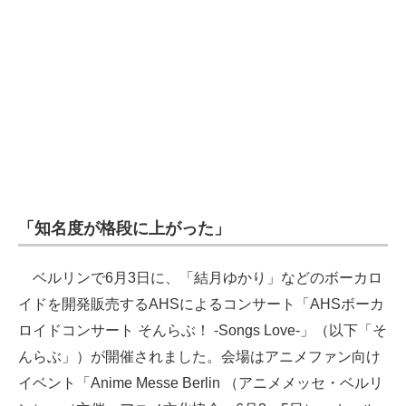
企業向けIT製品の総合サイト
IT製品の技術・比較・事例
製造業のIT導入・活用を支援
モノづくり技術者専門サイト
エレクトロニクス専門サイト
電子設計の基本と応用
「知名度が格段に上がった」
エネルギーの専門メディア
ベルリンで6月3日に、「結月ゆかり」などのボーカロ
建設×テクノロジーの最前線
イドを開発販売するAHSによるコンサート「AHSボーカ
ロイドコンサート そんらぶ！ -Songs Love-」（以下「そ
ちょっと気になるネットの話題
んらぶ」）が開催されました。会場はアニメファン向け
イベント「Anime Messe Berlin （アニメメッセ・ベルリ