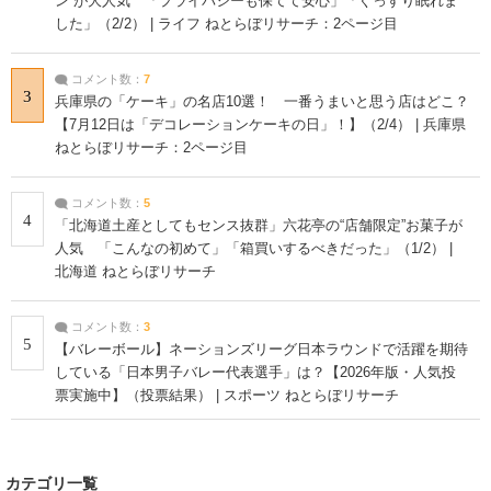
ン”が大人気 「プライバシーも保てて安心」「ぐっすり眠れま
した」（2/2） | ライフ ねとらぼリサーチ：2ページ目
コメント数：
7
3
兵庫県の「ケーキ」の名店10選！ 一番うまいと思う店はどこ？
【7月12日は「デコレーションケーキの日」！】（2/4） | 兵庫県
ねとらぼリサーチ：2ページ目
コメント数：
5
4
「北海道土産としてもセンス抜群」六花亭の“店舗限定”お菓子が
人気 「こんなの初めて」「箱買いするべきだった」（1/2） |
北海道 ねとらぼリサーチ
コメント数：
3
5
【バレーボール】ネーションズリーグ日本ラウンドで活躍を期待
している「日本男子バレー代表選手」は？【2026年版・人気投
票実施中】（投票結果） | スポーツ ねとらぼリサーチ
カテゴリ一覧