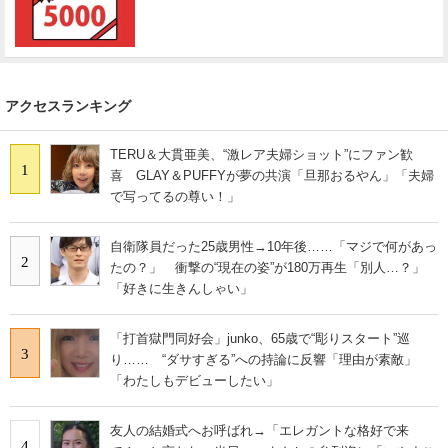
アクセスランキング
TERU＆大貫亜美、“激レア夫婦ショット”にファン歓
1
喜 GLAY＆PUFFYが夢の共演「旦那おるやん」「夫婦
で写ってるの尊い！」
自衛隊員だった25歳男性→10年後……「マジで何があっ
2
たの？」 衝撃の“現在の姿”が180万再生「別人…？」
「好きに生きんしゃい」
「打首獄門同好会」junko、65歳で“彫りスタート”巡
3
り…… “ダサすぎる”への持論に反響「理由が素敵」
「わたしもデビューしたい」
友人の結婚式へお呼ばれ→「エレガントな格好で来
4