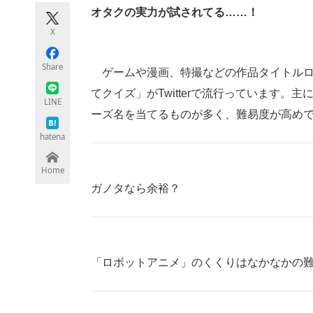
モノづくり技術者専門サイト
エレクトロ
オタクの実力が試されてる……！
X
Share
ゲームや漫画、特撮などの作品タイトルロ
ちょっと気になるネットの話題
てクイズ」がTwitterで流行っています。
LINE
ーズ名を当てるものが多く、難易度が高め
hatena
Home
ガノタなら余裕？
「ロボットアニメ」のくくりはなかなかの