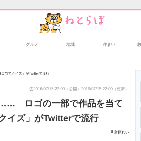
グルメ
地域
住まい
と未来を見通す
スマホと通信の最新トレンド
進化するPCとデ
てクイズ」がTwitterで流行
のいまが分かる
企業ITのトレンドを詳説
経営リーダーの
2016/07/15 22:00（公開）
2016/07/15 22:00（更新）
…… ロゴの一部で作品を当て
イズ」がTwitterで流行
T製品の総合サイト
IT製品の技術・比較・事例
製造業のIT導入
宮原れい