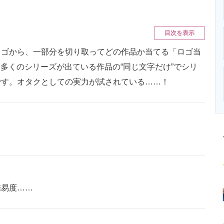
ニクス専門サイト
電子設計の基本と応用
エネルギーの専
目次を表示
ゴから、一部分を切り取ってどの作品か当てる「ロゴ当
主に多くのシリーズが出ている作品の“同じ文字だけ”でシリ
です。オタクとしての実力が試されている……！
難易度……