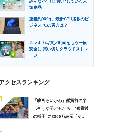
みんなが"リピ買い"している人
門メディア
建設×テクノロジーの最前線
気商品
重量約999g、最新CPU搭載のビ
ジネスPCの実力は？
スマホの写真／動画をもう一段
安全に 買い切りクラウドストレ
ージ
アクセスランキング
1
「映画ちいかわ」鑑賞前の楽
しそうな子どもたち→“鑑賞後
の様子”に2900万表示「そう
なるわなw」「分かるよ」