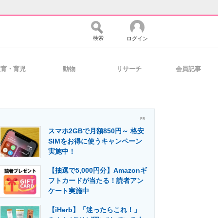
検索
ログイン
教育・育児
動物
リサーチ
会員記事
バイスの未来
好きが集まる 比べて選べる
- PR -
スマホ2GBで月額850円～ 格安
コミュニティ
マーケ×ITの今がよく分かる
SIMをお得に使うキャンペーン
実施中！
【抽選で5,000円分】Amazonギ
・活用を支援
フトカードが当たる！読者アン
ケート実施中
【iHerb】「迷ったらこれ！」