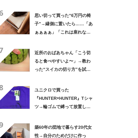
の姿に「『マジか！』って叫
6
んだ」「スーパーオシャレ」
思い切って買った“6万円の椅
子”→縁側に置いたら……「あ
ぁぁぁぁ」「これは座れな
い」「諦めてください」
7
近所のおばあちゃん「こう切
ると食べやすいよ〜」→教わ
った“スイカの切り方”を試し
てみると…… 目からウロコ
8
の光景に「やってみます」
ユニクロで買った
『HUNTER×HUNTER』Tシャ
ツ→輪ゴムで縛って放置した
ら…… まさかの光景に「す
9
すすすすごすぎる!!!」「ハイ
築60年の団地で暮らす20代女
ター買ってきます」
性→自分のためだけに作っ