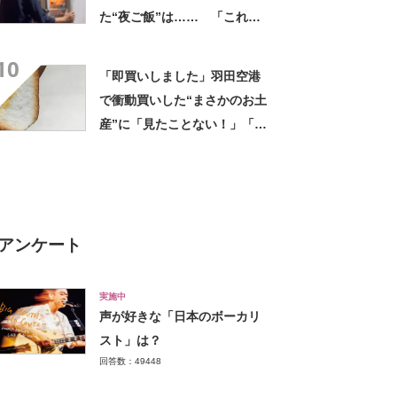
た“夜ご飯”は…… 「これぞ
手料理」「こんな女性になり
10
たい！」
「即買いしました」羽田空港
で衝動買いした“まさかのお土
産”に「見たことない！」「み
んなに自慢したい」
アンケート
実施中
声が好きな「日本のボーカリ
スト」は？
回答数：49448