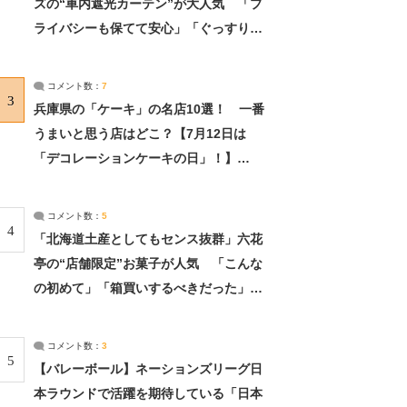
ズの“車内遮光カーテン”が大人気 「プ
ライバシーも保てて安心」「ぐっすり眠
れました」（2/2） | ライフ ねとらぼリ
サーチ：2ページ目
コメント数：
7
3
兵庫県の「ケーキ」の名店10選！ 一番
うまいと思う店はどこ？【7月12日は
「デコレーションケーキの日」！】
（2/4） | 兵庫県 ねとらぼリサーチ：2ペ
ージ目
コメント数：
5
4
「北海道土産としてもセンス抜群」六花
亭の“店舗限定”お菓子が人気 「こんな
の初めて」「箱買いするべきだった」
（1/2） | 北海道 ねとらぼリサーチ
コメント数：
3
5
【バレーボール】ネーションズリーグ日
本ラウンドで活躍を期待している「日本