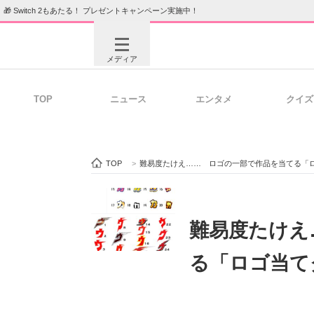
🎁 Switch 2もあたる！ プレゼントキャンペーン実施中！
メディア
TOP
ニュース
エンタメ
クイズ
注目記事を集めた総合ページ
ITの今
TOP
>
難易度たけえ…… ロゴの一部で作品を当てる「ロゴ当
ビジネスと働き方のヒント
AI活用
難易度たけえ
る「ロゴ当てク
ITエンジニア向け専門サイト
企業向けI