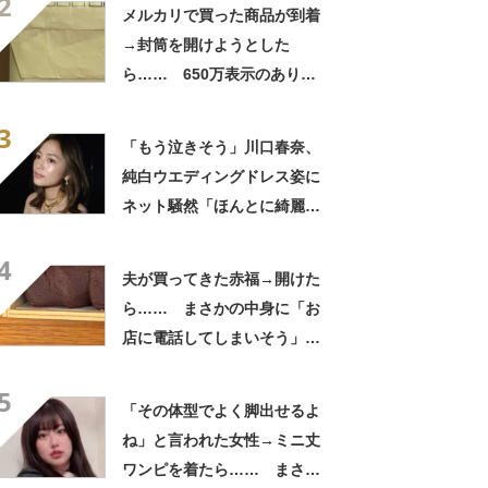
2
「いったい何が」
メルカリで買った商品が到着
→封筒を開けようとした
ら…… 650万表示のありえ
ない光景に「完全に想定外す
3
ぎて笑った」「何者？」
「もう泣きそう」川口春奈、
純白ウエディングドレス姿に
ネット騒然「ほんとに綺麗」
「この笑顔が切なすぎる」
4
夫が買ってきた赤福→開けた
ら…… まさかの中身に「お
店に電話してしまいそう」
「さすがに初めて見ました
5
笑」と107万表示
「その体型でよく脚出せるよ
ね」と言われた女性→ミニ丈
ワンピを着たら…… まさか