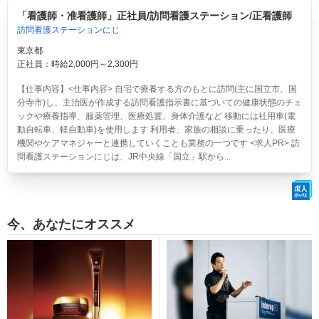
「看護師・准看護師」正社員/訪問看護ステーション/正看護師
訪問看護ステーションにじ
東京都
正社員：時給2,000円～2,300円
【仕事内容】<仕事内容> 自宅で療養する方のもとに訪問(主に国立市、国
分寺市)し、主治医が作成する訪問看護指示書に基づいての健康状態のチェ
ックや療養指導、服薬管理、医療処置、身体介護など 移動には社用車(電
動自転車、軽自動車)を使用します 利用者、家族の相談に乗ったり、医療
機関やケアマネジャーと連携していくことも業務の一つです <求人PR> 訪
問看護ステーションにじは、JR中央線「国立」駅から...
今、あなたにオススメ