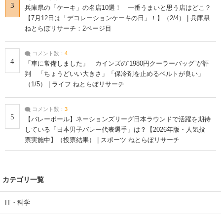
3
兵庫県の「ケーキ」の名店10選！ 一番うまいと思う店はどこ？
【7月12日は「デコレーションケーキの日」！】（2/4） | 兵庫県
ねとらぼリサーチ：2ページ目
コメント数：
4
4
「車に常備しました」 カインズの“1980円クーラーバッグ”が評
判 「ちょうどいい大きさ」「保冷剤を止めるベルトが良い」
（1/5） | ライフ ねとらぼリサーチ
コメント数：
3
5
【バレーボール】ネーションズリーグ日本ラウンドで活躍を期待
している「日本男子バレー代表選手」は？【2026年版・人気投
票実施中】（投票結果） | スポーツ ねとらぼリサーチ
カテゴリ一覧
IT・科学