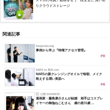
スマホの写真／動画をもう一段安全に 買い切
りクラウドストレージ
関連記事
KeeperSecurity
事例から学ぶ『特権アクセス管理』
PR
NARS on 美的.com
NARSの新クレンジングオイルで毎朝、メイク
映えする潤い美肌へ
PR
公開 2016/06/29
漫画家・藤島康介さんが結婚 相手はコスプレ
イヤーの御伽ねこむさん 歳の差31歳 ...