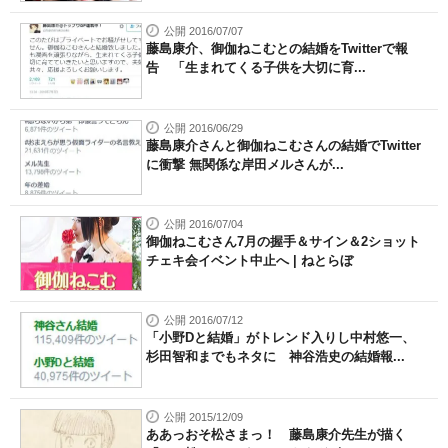
公開 2016/07/07
藤島康介、御伽ねこむとの結婚をTwitterで報
告 「生まれてくる子供を大切に育...
公開 2016/06/29
藤島康介さんと御伽ねこむさんの結婚でTwitter
に衝撃 無関係な岸田メルさんが...
公開 2016/07/04
御伽ねこむさん7月の握手＆サイン＆2ショット
チェキ会イベント中止へ | ねとらぼ
公開 2016/07/12
「小野Dと結婚」がトレンド入りし中村悠一、
杉田智和までもネタに 神谷浩史の結婚報...
公開 2015/12/09
ああっおそ松さまっ！ 藤島康介先生が描く