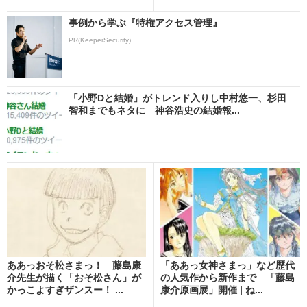
事例から学ぶ『特権アクセス管理』
PR(KeeperSecurity)
「小野Dと結婚」がトレンド入りし中村悠一、杉田
智和までもネタに 神谷浩史の結婚報...
ああっおそ松さまっ！ 藤島康
「ああっ女神さまっ」など歴代
介先生が描く「おそ松さん」が
の人気作から新作まで 「藤島
かっこよすぎザンスー！ ...
康介原画展」開催 | ね...