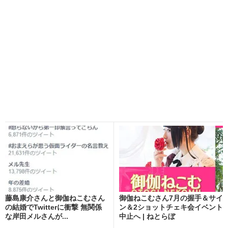
藤島康介さんと御伽ねこむさん
御伽ねこむさん7月の握手＆サイ
の結婚でTwitterに衝撃 無関係
ン＆2ショットチェキ会イベント
な岸田メルさんが...
中止へ | ねとらぼ