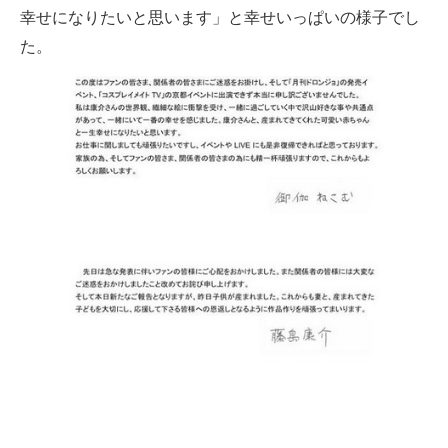
幸せになりたいと思います」と幸せいっぱいの様子でし
企業向けIT製品の総合サイト
た。
IT製品の技術・比較・事例
製造業のIT導入・活用を支援
モノづくり技術者専門サイト
エレクトロニクス専門サイト
電子設計の基本と応用
エネルギーの専門メディア
建設×テクノロジーの最前線
ちょっと気になるネットの話題