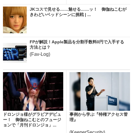
JKコスで見せる……魅せる……ッ！ 御伽ねこむが
きわどいベッドシーンに挑戦 | ...
FPが解説！Apple製品を分割手数料0円で入手する
方法とは？
(Fav-Log)
ドロンジョ様がグラビアデビュ
事例から学ぶ『特権アクセス管
ー！ 御伽ねこむとのフュージ
理』
ョンで「月刊ドロンジョ」...
(KeeperSecurity)