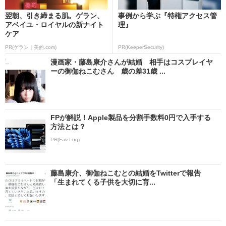
翌朝、引き締まる肌。ゲラン、
事例から学ぶ『特権アクセス管
アベイユ・ロイヤルの新ナイト
理』
ケア
PR(ゲラン｜美的.com)
PR(KeeperSecurity)
漫画家・藤島康介さんが結婚 相手はコスプレイヤ
ーの御伽ねこむさん 歳の差31歳 ...
FPが解説！Apple製品を分割手数料0円で入手する
方法とは？
PR(Fav-Log)
藤島康介、御伽ねこむとの結婚をTwitterで報告
「生まれてくる子供を大切に育...