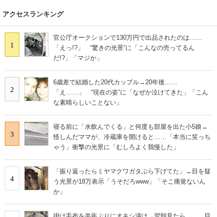
アクセスランキング
官公庁オークションで130万円で出品されたのは……
1
「えっ!?」 “驚きの光景”に「こんなの売ってるん
だ!?」「マジか」
6歳差で結婚した20代カップル→20年後……
2
「え……」 “現在の姿”に「なぜか泣けてきた」「こん
な素晴らしいことない」
寝る前に「水飲んでくる」と何度も部屋を出た小5娘→
3
怪しんだママが、冷蔵庫を開けると……「本当に笑っち
ゃう」衝撃の光景に「むしろよく我慢した」
「振り返ったらミヤマクワガタぶら下げてた」→目を疑
4
う光景が18万表示「うそだろwww」「そこ痛覚ないん
か」
掛け毛布を半年ぶりにオキシ漬け→翌朝見たら…… 目