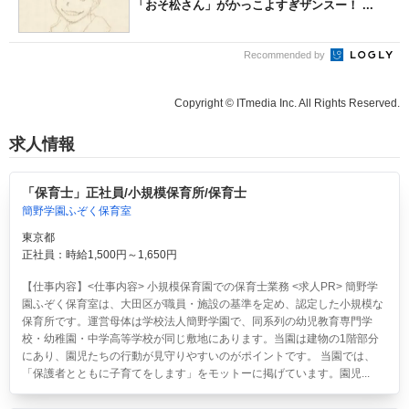
「おそ松さん」がかっこよすぎザンスー！ ...
Recommended by
Copyright © ITmedia Inc. All Rights Reserved.
求人情報
「保育士」正社員/小規模保育所/保育士
簡野学園ふぞく保育室
東京都
正社員：時給1,500円～1,650円
【仕事内容】<仕事内容> 小規模保育園での保育士業務 <求人PR> 簡野学
園ふぞく保育室は、大田区が職員・施設の基準を定め、認定した小規模な
保育所です。運営母体は学校法人簡野学園で、同系列の幼児教育専門学
校・幼稚園・中学高等学校が同じ敷地にあります。当園は建物の1階部分
にあり、園児たちの行動が見守りやすいのがポイントです。 当園では、
「保護者とともに子育てをします」をモットーに掲げています。園児...