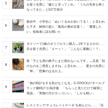
5
を疑う光景に「嘘だと言ってくれ」「うちの毛布も怖く
なってきた」と627万表示
散歩中、小学生に「ぬいぐるみが歩いてる！」と言われ
6
た子犬 納得の姿に「最高の褒め言葉！」「遭遇した
い」投稿者に話を聞いた
ダイソーで1株のオリヅルラン購入→1年でまさかの……
7
目を疑う光景に「エーッ！」「こんなに素敵に！？」
客「子ども用の椅子にまだ座れないんです」→店員「別
8
のものをご用意しますね」と言われ…… 驚きの光景に
「神」「想像のはるか上」
「他の時計をする気がなくなる」G-SHOCKの“オールブ
9
ラック腕時計”が高評価 「ちらっと見ただけで確実に
視認」「実物の方がカッコいい」「しかも軽い」
レストランで“チョコレートケーキ”を頼んだら……「目