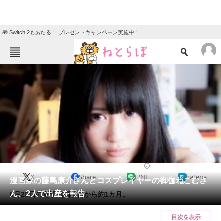
🎁 Switch 2もあたる！ プレゼントキャンペーン実施中！
ねとらぼメニュー
TOP
ニュース
エンタメ
クイズ
グルメ
地域
住まい
教育・育児
動物
リサーチ
2016/07/27 11:05（公開）
X
Share
LINE
hatena
会員記事
漫画家の藤島康介さんとコスプレイヤーの御伽ねこむさ
ん、2人で出産を報告
6月29日の電撃結婚報告から約1カ月。
メディア
目次を表示
注目記事を集めた総合ページ