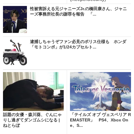
性被害訴える元ジャニーズJr.の橋田康さん、ジャニ
ーズ事務所社長の謝罪を報告 「...
逮捕しちゃうぞファン必見のポリス仕様も ホンダ
「モトコンポ」が1/24カプセルト...
話題の女優・森川葵、ぐんにゃ
「テイルズ オブ ヴェスペリア R
りし過ぎてダンゴムシになる |
EMASTER」 PS4、Xbox On
ねとらぼ
e、S...