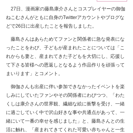
27日、漫画家の藤島康介さんとコスプレイヤーの御伽
ITの今と未来を見通す
ねこむさんがともに自身のTwitterアカウントやブログな
スマホと通信の最新トレンド
どで26日に出産したことを報告しました。
進化するPCとデバイスの未来
藤島さんはあらためてファンと関係者に急な発表にな
ったことをわび、子どもが産まれたことについては「こ
好きが集まる 比べて選べる
れからも妻と、産まれてきた子どもを大切にし、応援し
ビジネスと働き方のヒント
て下さる皆様への恩返しとなるよう作品作りを頑張って
まいります」とコメント。
AI活用のいまが分かる
御伽さんも出産に伴い参加できなかったイベントを楽
企業ITのトレンドを詳説
しみにしていたファンやその関係者にわびつつ、「わた
経営リーダーのコミュニティ
くしは康介さんの世界観、繊細な絵に衝撃を受け、一緒
に過ごしていく中で沢山好きな事や共通点があって、一
マーケ×ITの今がよく分かる
緒にいて一番の幸せを感じました」と、藤島さんとの生
ITエンジニア向け専門サイト
活に触れ、「産まれてきてくれた可愛い赤ちゃんと一生