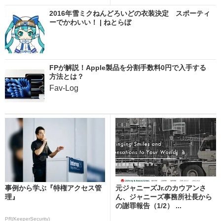
2016年雪ミクねんどろいどの衣装決定 スポーティ
ーでかわいい！ | ねとらぼ
FPが解説！Apple製品を分割手数料0円で入手する
方法とは？
Fav-Log
事例から学ぶ『特権アクセス管
元ジャニーズJr.のカウアンさ
理』
ん、ジャニーズ事務所社長から
の謝罪報告（1/2） ...
PR(KeeperSecurity)