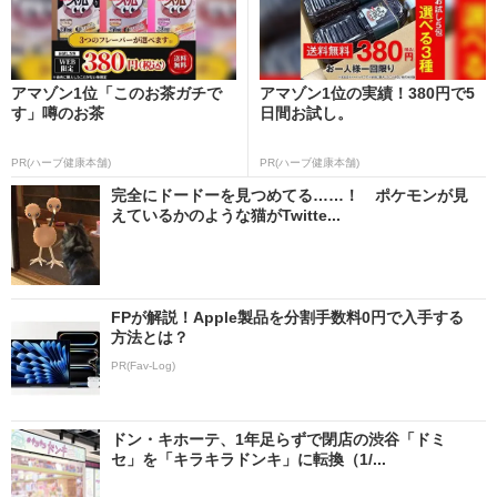
アマゾン1位「このお茶ガチで
アマゾン1位の実績！380円で5
す」噂のお茶
日間お試し。
PR(ハーブ健康本舗)
PR(ハーブ健康本舗)
完全にドードーを見つめてる……！ ポケモンが見
えているかのような猫がTwitte...
FPが解説！Apple製品を分割手数料0円で入手する
方法とは？
PR(Fav-Log)
ドン・キホーテ、1年足らずで閉店の渋谷「ドミ
セ」を「キラキラドンキ」に転換（1/...