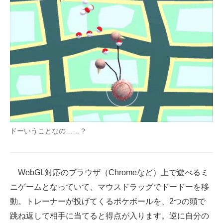
企業向けIT製品の総合サイト
IT製品の技術・比較・事例
製造業のIT導入・活用を支援
モノづくり技術者専門サイト
エレクトロニクス専門サイト
電子設計の基本と応用
ドーいうことなの……？
エネルギーの専門メディア
建設×テクノロジーの最前線
WebGL対応のブラウザ（Chromeなど）上で遊べるミ
ちょっと気になるネットの話題
ニゲームとなっていて、マウスドラッグでドードーを移
動。トレーナーが投げてくるポケボールを、2つの頭で
跳ね返して相手に当てると得点が入ります。逆に自分の