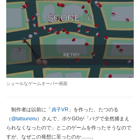
シュールなゲームオーバー画面
制作者は以前に「
貞子VR
」を作った、たつのる
（
@tatsunoru
）さんで、ポケGOが「バグで全然捕まえ
られなくなったので」とこのゲームを作ったそうなので
すが、なぜこの発想に至ったのか……。