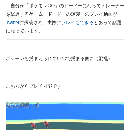
自分が「ポケモンGO」のドードーになってトレーナー
ITの今と未来を見通す
を撃退するゲーム「ドードーの逆襲」のプレイ動画が
Twitter
に投稿され、実際に
プレイもできる
とあって話題
スマホと通信の最新トレンド
になっています。
進化するPCとデバイスの未来
好きが集まる 比べて選べる
ポケモンを捕まえられないので捕まる側に（混乱）
ビジネスと働き方のヒント
AI活用のいまが分かる
こちらからプレイ可能です
企業ITのトレンドを詳説
経営リーダーのコミュニティ
マーケ×ITの今がよく分かる
ITエンジニア向け専門サイト