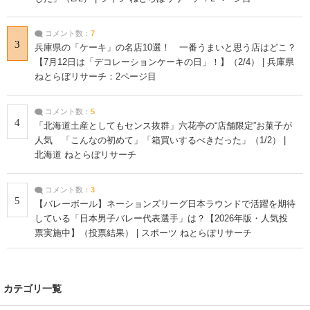
コメント数：
7
3
兵庫県の「ケーキ」の名店10選！ 一番うまいと思う店はどこ？
【7月12日は「デコレーションケーキの日」！】（2/4） | 兵庫県
ねとらぼリサーチ：2ページ目
コメント数：
5
4
「北海道土産としてもセンス抜群」六花亭の“店舗限定”お菓子が
人気 「こんなの初めて」「箱買いするべきだった」（1/2） |
北海道 ねとらぼリサーチ
コメント数：
3
5
【バレーボール】ネーションズリーグ日本ラウンドで活躍を期待
している「日本男子バレー代表選手」は？【2026年版・人気投
票実施中】（投票結果） | スポーツ ねとらぼリサーチ
カテゴリ一覧