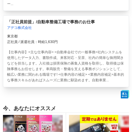
ー...
「正社員前提」/自動車整備工場で事務のお仕事
アデコ株式会社
東京都
正社員 / 派遣社員：時給1,630円
【仕事内容】<主な仕事内容> <自動車会社での一般事務>社内システムを
使用したデータ入力、書類作成、来客対応・呈茶、社内の簡単な御用聞き
などを担当します。入社後は損害保険の募集人資格を取得し、取得後は保
険事務もお任せします。車両販売・整備を支える事務ポジションとして、
幅広い業務に関われる職場です! <仕事内容の補足> <業務内容補足>基本的
な事務スキルがあればスムーズに業務に馴染めます。自動車業...
今、あなたにオススメ