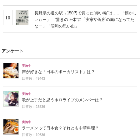
長野県の道の駅→150円で買った“赤い粒”は……「懐かし
10
いぃー」 “驚きの正体”に「実家や近所の庭になってた
なー」「昭和の思い出」
アンケート
実施中
声が好きな「日本のボーカリスト」は？
回答数：49443
実施中
歌が上手だと思うホロライブのメンバーは？
回答数：23836
実施中
ラーメンって日本食？それとも中華料理？
回答数：19636