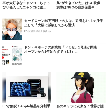
車が大好きなニャンコ、ちょっ
鳥”が生きていた」はCG映像
ぴり侵入したニャンコに激...
実際はNGOの自然保護キ...
カードローン50万円以上の人は、返済を3～6ヶ月停
止して『大幅に減額してから返済...
PR(渋谷法務総合事務所)
ドン・キホーテの新業態「ドミセ」1号店が閉店
オープンから1年足らずで（1/3）...
FPが解説！Apple製品を分割手
あのキャラに花束を：世界が認