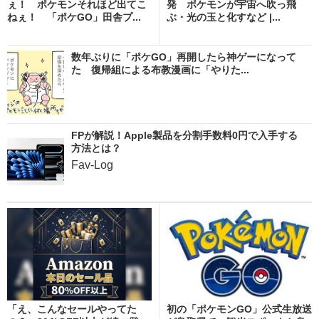
ぇ！ ポケモンそれほど出てこ
発 ポケモンが宇宙へ吹っ飛
ねぇ！ 「ポケGO」田舎プ...
ぶ・光の玉と化すなど |...
数年ぶりに「ポケGO」再開したら神ゲーになって
た 復帰組による布教漫画に「やりた...
FPが解説！Apple製品を分割手数料0円で入手する
方法とは？
Fav-Log
「え、こんなセールやってた
初の「ポケモンGO」公式生放送