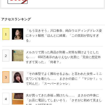
アクセスランキング
「もう泣きそう」川口春奈、純白ウエディングドレス姿
1
にネット騒然「ほんとに綺麗」「この笑顔が切なすぎ
る」
メルカリで買った商品が到着→封筒を開けようとした
2
ら…… 650万表示のありえない光景に「完全に想定外
すぎて笑った」「何者？」
「その体型でよく脚出せるよね」と言われた女性→ミニ
3
丈ワンピを着たら…… まさかの姿に「『マジか！』っ
て叫んだ」「スーパーオシャレ」
夫が買ってきた赤福→開けたら…… まさかの中身に
4
「お店に電話してしまいそう」「さすがに初めて見まし