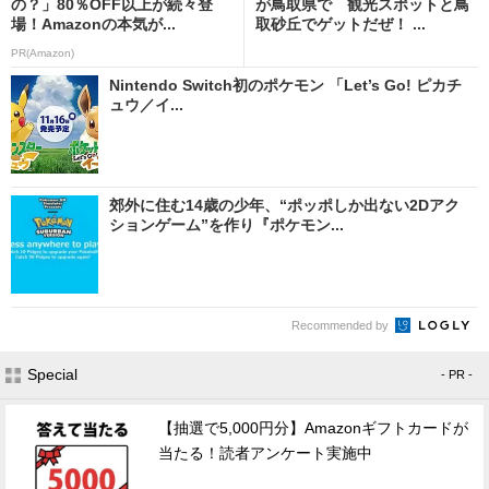
の？」80％OFF以上が続々登
が鳥取県で 観光スポットと鳥
場！Amazonの本気が...
取砂丘でゲットだぜ！ ...
PR(Amazon)
Nintendo Switch初のポケモン 「Let’s Go! ピカチ
ュウ／イ...
郊外に住む14歳の少年、“ポッポしか出ない2Dアク
ションゲーム”を作り『ポケモン...
Recommended by
Special
- PR -
【抽選で5,000円分】Amazonギフトカードが
当たる！読者アンケート実施中