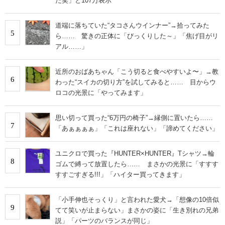
た笑」と107万表示
道端に落ちていた“タコさんウインナー”→拾ってみた
5
ら…… 驚きの正体に「びっくりした～」「焦げ目がリ
アル……」
近所のおばあちゃん「こう切ると食べやすいよ〜」→教
6
わった“スイカの切り方”を試してみると…… 目からウ
ロコの光景に「やってみます」
思い切って買った“6万円の椅子”→縁側に置いたら……
7
「あぁぁぁぁ」「これは座れない」「諦めてください」
ユニクロで買った『HUNTER×HUNTER』Tシャツ→輪
8
ゴムで縛って放置したら…… まさかの光景に「すすす
すすごすぎる!!!」「ハイター買ってきます」
「小手伸也そっくり」と言われた愛犬→「想像の10倍似
9
てて笑いが止まらない」まさかの姿に「生き別れの兄弟
説」「パーツのバランスが同じ」