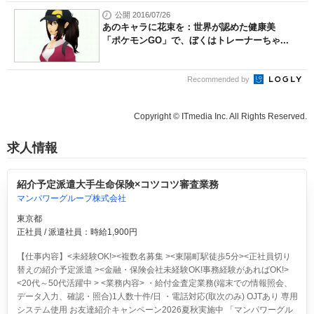
公開 2016/07/26
あのキャラに花束を：世界が認めた健康美
「ポケモンGO」で、ぼくはトレーナーちゃ...
Recommended by
Copyright © ITmedia Inc. All Rights Reserved.
求人情報
紹介予定派遣大手生命保険×コツコツ審査業務
マンパワーグループ株式会社
東京都
正社員 / 派遣社員：時給1,900円
【仕事内容】<未経験OK!><複数名募集 ><東陽町駅徒歩5分><正社員切り
替えの紹介予定派遣 ><金融・保険会社未経験OK!事務経験があればOK!>
<20代～50代活躍中 > <業務内容> ・給付金査定業務(端末での情報照会、
データ入力、確認・照合)1人数十件/日 ・電話対応(取次のみ) OJTあり 専用
システム使用 お友達紹介キャンペーン2026夏秋実施中 「マンパワーグル