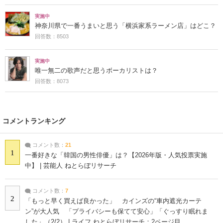
実施中
神奈川県で一番うまいと思う「横浜家系ラーメン店」はどこ？
回答数：8503
実施中
唯一無二の歌声だと思うボーカリストは？
回答数：8073
コメントランキング
コメント数：
21
1
一番好きな「韓国の男性俳優」は？【2026年版・人気投票実施
中】 | 芸能人 ねとらぼリサーチ
コメント数：
7
2
「もっと早く買えば良かった」 カインズの“車内遮光カーテ
ン”が大人気 「プライバシーも保てて安心」「ぐっすり眠れま
した」（2/2） | ライフ ねとらぼリサーチ：2ページ目