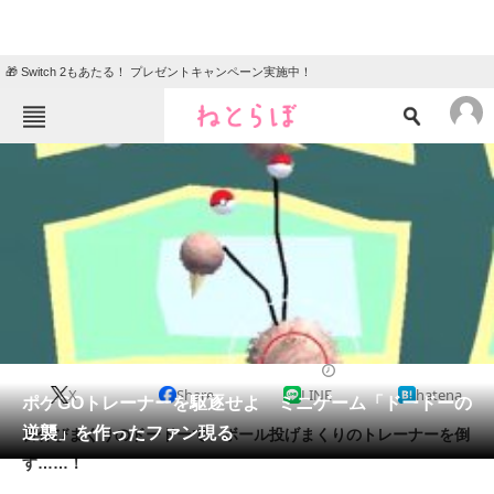
🎁 Switch 2もあたる！ プレゼントキャンペーン実施中！
ねとらぼメニュー
TOP
ニュース
エンタメ
クイズ
グルメ
地域
住まい
教育・育児
動物
リサーチ
2016/08/06 20:51（公開）
X
Share
LINE
hatena
会員記事
ポケGOトレーナーを駆逐せよ ミニゲーム「ドードーの
逆襲」を作ったファン現る
首伸びまくりのドードーで、ボール投げまくりのトレーナーを倒
メディア
す……！
注目記事を集めた総合ページ