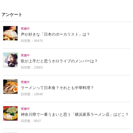
アンケート
実施中
声が好きな「日本のボーカリスト」は？
回答数：49476
実施中
歌が上手だと思うホロライブのメンバーは？
回答数：23863
実施中
ラーメンって日本食？それとも中華料理？
回答数：19648
実施中
神奈川県で一番うまいと思う「横浜家系ラーメン店」はどこ？
回答数：8507