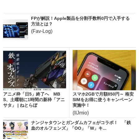
FPが解説！Apple製品を分割手数料0円で入手する
方法とは？
(Fav-Log)
アニメ枠「日5」終了へ MB
スマホ2GBで月額850円～ 格安
S、土曜朝に1時間の新枠「アニ
SIMをお得に使うキャンペーン
サタ」 | ねとらぼ
実施中！
(IIJmio)
ナンジャタウンとガンダムカフェがコラボ！ 「鉄
血のオルフェンズ」「OO」「W」キ...