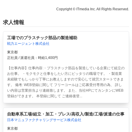
Copyright © ITmedia Inc. All Rights Reserved.
求人情報
工場でのプラスチック部品の製造補助
戦力エージェント株式会社
東京都
正社員 / 派遣社員：時給1,400円
【仕事内容】仕事内容:・プラスチック部品を製造している企業にて組立の
お仕事。 ・モクモクと仕事をしたい方にピッタリの職場です。 ・製造業
未経験でもしっかり丁寧にお教えしますので安心して就労スタートできま
す。 備考: WEB登録に関して フリーコールはご応募受付専用の為、 詳し
い内容は営業担当より連絡致します。 また、当社HPにてカンタンにWEB
登録ができます。 本登録に関して ご連絡後登...
自動車系工場/組立・加工・プレス/高収入/製造/工場/派遣の仕事
日本マニュファクチャリングサービス株式会社
東京都