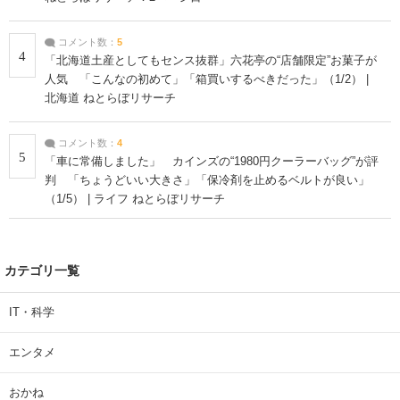
コメント数：
5
4
「北海道土産としてもセンス抜群」六花亭の“店舗限定”お菓子が
人気 「こんなの初めて」「箱買いするべきだった」（1/2） |
北海道 ねとらぼリサーチ
コメント数：
4
5
「車に常備しました」 カインズの“1980円クーラーバッグ”が評
判 「ちょうどいい大きさ」「保冷剤を止めるベルトが良い」
（1/5） | ライフ ねとらぼリサーチ
カテゴリ一覧
IT・科学
エンタメ
おかね