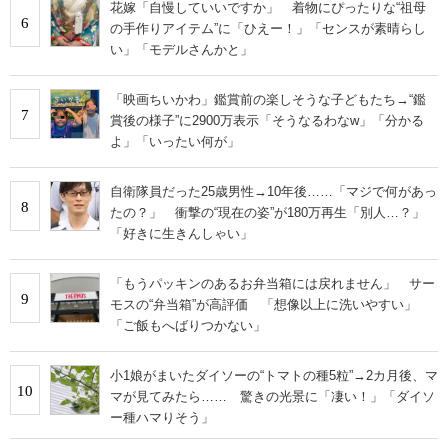
花嫁「自慢していいですか」 着物にぴったりな“祖母
6
の手作りアイテム”に「ひえー！」「センスが素晴らし
い」「モデルさんかと」
「映画ちいかわ」鑑賞前の楽しそうな子どもたち→“鑑
7
賞後の様子”に2900万表示「そうなるわなw」「分かる
よ」「いったい何が」
自衛隊員だった25歳男性→10年後……「マジで何があっ
8
たの？」 衝撃の“現在の姿”が180万再生「別人…？」
「好きに生きんしゃい」
「もうパッキンのあるお弁当箱には戻れません」 サー
9
モスの“弁当箱”が高評価 「想像以上に洗いやすい」
「ご飯もへばりつかない」
小1娘がまいたダイソーの“トマトの種5粒”→2カ月後、マ
10
マが見てみたら…… 驚きの光景に「凄い！」「ダイソ
ー種ハマりそう」