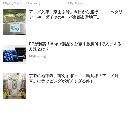
PR(タカラトミー｜Hugkum)
PR(IIJmio)
アニメ列車「京まふ号」今日から運行！ 「ヘタリ
ア」や「ダイヤのA」が京都市営地下...
FPが解説！Apple製品を分割手数料0円で入手する
方法とは？
PR(Fav-Log)
京都の地下鉄、萌えすぎィ！ 烏丸線「アニメ列
車」のラッピングがガチすぎる件 | ...