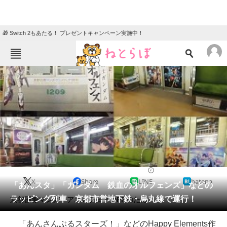
🎁 Switch 2もあたる！ プレゼントキャンペーン実施中！
ねとらぼメニュー
TOP
ニュース
エンタメ
クイズ
グルメ
地域
住まい
教育・育児
動物
リサーチ
2016/08/09 16:13（公開）
X
Share
LINE
hatena
会員記事
「あんスタ」「ガンダム 鉄血のオルフェンズ」などの
ラッピング列車 京都市営地下鉄・烏丸線で運行！
京都国際マンガ・アニメフェアのPRのため。
メディア
「あんさんぶるスターズ！」などのHappy Elements作
注目記事を集めた総合ページ