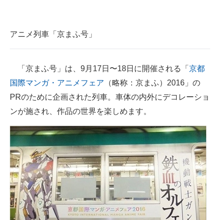
企業向けIT製品の総合サイト
IT製品の技術・比較・事例
アニメ列車「京まふ号」
製造業のIT導入・活用を支援
「京まふ号」は、9月17日〜18日に開催される「
京都
モノづくり技術者専門サイト
国際マンガ・アニメフェア
（略称：京まふ）2016」の
エレクトロニクス専門サイト
PRのために企画された列車。車体の内外にデコレーショ
ンが施され、作品の世界を楽しめます。
電子設計の基本と応用
エネルギーの専門メディア
建設×テクノロジーの最前線
ちょっと気になるネットの話題