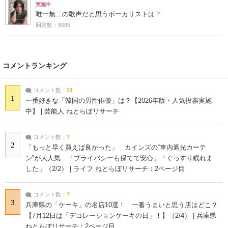
実施中
唯一無二の歌声だと思うボーカリストは？
回答数：8085
コメントランキング
コメント数：
21
1
一番好きな「韓国の男性俳優」は？【2026年版・人気投票実施
中】 | 芸能人 ねとらぼリサーチ
コメント数：
7
2
「もっと早く買えば良かった」 カインズの“車内遮光カーテ
ン”が大人気 「プライバシーも保てて安心」「ぐっすり眠れま
した」（2/2） | ライフ ねとらぼリサーチ：2ページ目
コメント数：
7
3
兵庫県の「ケーキ」の名店10選！ 一番うまいと思う店はどこ？
【7月12日は「デコレーションケーキの日」！】（2/4） | 兵庫県
ねとらぼリサーチ：2ページ目