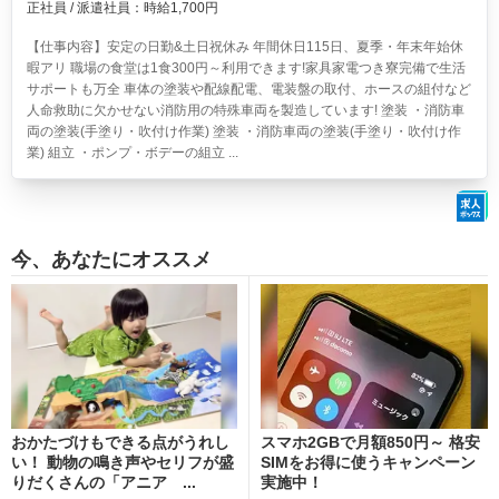
正社員 / 派遣社員：時給1,700円
【仕事内容】安定の日勤&土日祝休み 年間休日115日、夏季・年末年始休
暇アリ 職場の食堂は1食300円～利用できます!家具家電つき寮完備で生活
サポートも万全 車体の塗装や配線配電、電装盤の取付、ホースの組付など
人命救助に欠かせない消防用の特殊車両を製造しています! 塗装 ・消防車
両の塗装(手塗り・吹付け作業) 塗装 ・消防車両の塗装(手塗り・吹付け作
業) 組立 ・ポンプ・ボデーの組立 ...
今、あなたにオススメ
おかたづけもできる点がうれし
スマホ2GBで月額850円～ 格安
い！ 動物の鳴き声やセリフが盛
SIMをお得に使うキャンペーン
りだくさんの「アニア ...
実施中！