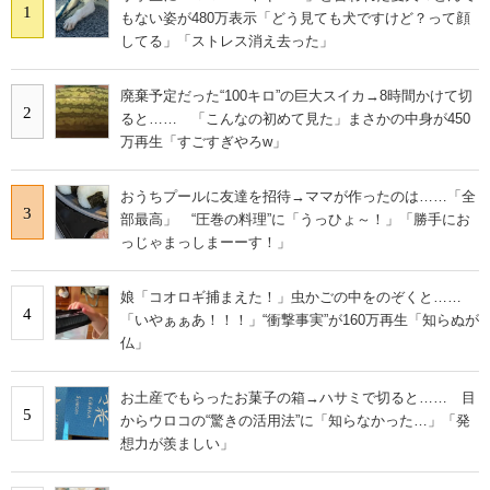
1
もない姿が480万表示「どう見ても犬ですけど？って顔
してる」「ストレス消え去った」
廃棄予定だった“100キロ”の巨大スイカ→8時間かけて切
2
ると…… 「こんなの初めて見た」まさかの中身が450
万再生「すごすぎやろw」
おうちプールに友達を招待→ママが作ったのは……「全
3
部最高」 “圧巻の料理”に「うっひょ～！」「勝手にお
っじゃまっしまーーす！」
娘「コオロギ捕まえた！」虫かごの中をのぞくと……
4
「いやぁぁあ！！！」“衝撃事実”が160万再生「知らぬが
仏」
お土産でもらったお菓子の箱→ハサミで切ると…… 目
5
からウロコの“驚きの活用法”に「知らなかった…」「発
想力が羨ましい」