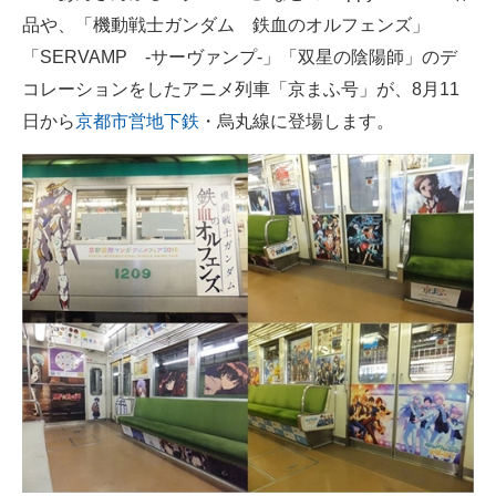
品や、「機動戦士ガンダム 鉄血のオルフェンズ」
ITの今と未来を見通す
「SERVAMP -サーヴァンプ-」「双星の陰陽師」のデ
コレーションをしたアニメ列車「京まふ号」が、8月11
スマホと通信の最新トレンド
日から
京都市営地下鉄
・烏丸線に登場します。
進化するPCとデバイスの未来
好きが集まる 比べて選べる
ビジネスと働き方のヒント
AI活用のいまが分かる
企業ITのトレンドを詳説
経営リーダーのコミュニティ
マーケ×ITの今がよく分かる
ITエンジニア向け専門サイト