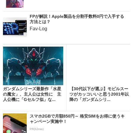
FPが解説！Apple製品を分割手数料0円で入手する
方法とは？
Fav-Log
ガンダムシリーズ最新作「水星
【30代以下が選ぶ】モビルスー
の魔女」、主人公は女性に 主
ツがカッコいいと思う2001年以
人公機に「Gセルフ似」な...
降の「ガンダムシリ...
スマホ2GBで月額850円～ 格安SIMをお得に使うキ
ャンペーン実施中！
PR(IIJmio)