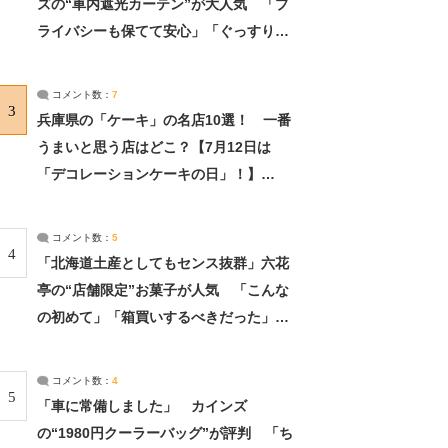
ズの“車内遮光カーテン”が大人気 「プ
ライバシーも保てて安心」「ぐっすり眠
れました」（2/2） | ライフ ねとらぼリ
サーチ：2ページ目
コメント数：
7
3
兵庫県の「ケーキ」の名店10選！ 一番
うまいと思う店はどこ？【7月12日は
「デコレーションケーキの日」！】
（2/4） | 兵庫県 ねとらぼリサーチ：2ペ
ージ目
コメント数：
5
4
「北海道土産としてもセンス抜群」六花
亭の“店舗限定”お菓子が人気 「こんな
の初めて」「箱買いするべきだった」
（1/2） | 北海道 ねとらぼリサーチ
コメント数：
4
5
「車に常備しました」 カインズ
の“1980円クーラーバッグ”が評判 「ち