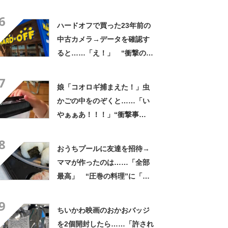
なるわなw」「分かるよ」
6
「いったい何が」
ハードオフで買った23年前の
中古カメラ→データを確認す
ると……「え！」 “衝撃の中
身”に「そんなことあるのか」
7
「ドラマのような展開」
娘「コオロギ捕まえた！」虫
かごの中をのぞくと……「い
やぁぁあ！！！」“衝撃事
実”が160万再生「知らぬが
8
仏」
おうちプールに友達を招待→
ママが作ったのは……「全部
最高」 “圧巻の料理”に「う
っひょ～！」「勝手におっじ
9
ゃまっしまーーす！」
ちいかわ映画のおかおバッジ
を2個開封したら……「許され