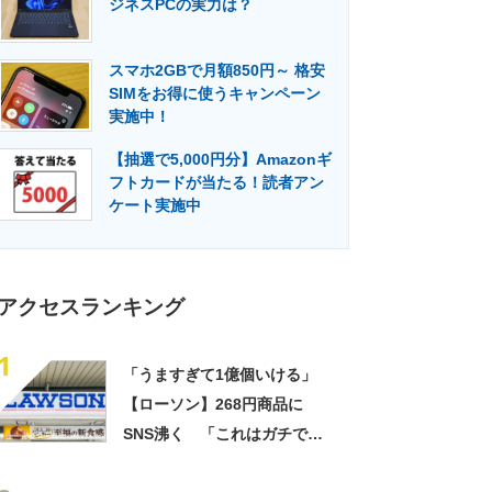
ジネスPCの実力は？
門メディア
建設×テクノロジーの最前線
スマホ2GBで月額850円～ 格安
SIMをお得に使うキャンペーン
実施中！
【抽選で5,000円分】Amazonギ
フトカードが当たる！読者アン
ケート実施中
アクセスランキング
1
「うますぎて1億個いける」
【ローソン】268円商品に
SNS沸く 「これはガチで美
味い」「毎食これがいい」