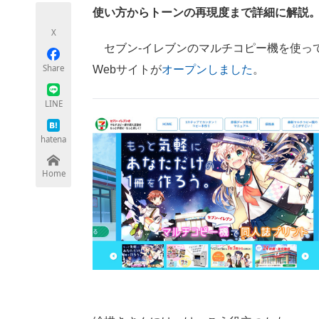
モノづくり技術者専門サイト
エレクトロ
使い方からトーンの再現度まで詳細に解説
X
セブン-イレブンのマルチコピー機を使っ
Share
Webサイトが
オープンしました
。
ちょっと気になるネットの話題
LINE
hatena
Home