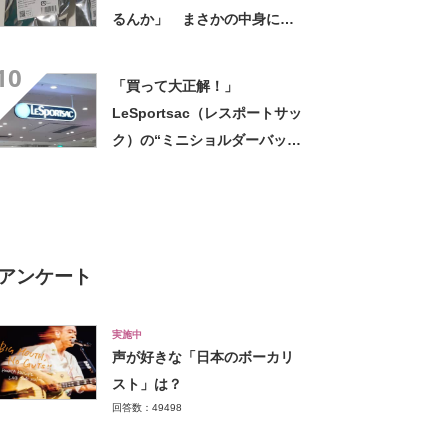
るんか」 まさかの中身に
「そんなことある!?」「大当
10
たりだ……な！」
「買って大正解！」
LeSportsac（レスポートサッ
ク）の“ミニショルダーバッ
グ”が高評価 「軽いし、しっ
かりした作り」「持っている
だけで気分があがる」
アンケート
実施中
声が好きな「日本のボーカリ
スト」は？
回答数：49498