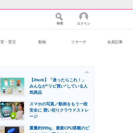
検索
ログイン
教育・育児
動物
リサーチ
会員記事
バイスの未来
好きが集まる 比べて選べる
- PR -
【iHerb】「迷ったらこれ！」
コミュニティ
マーケ×ITの今がよく分かる
みんなが"リピ買い"している人
気商品
スマホの写真／動画をもう一段
・活用を支援
安全に 買い切りクラウドストレ
ージ
重量約999g、最新CPU搭載のビ