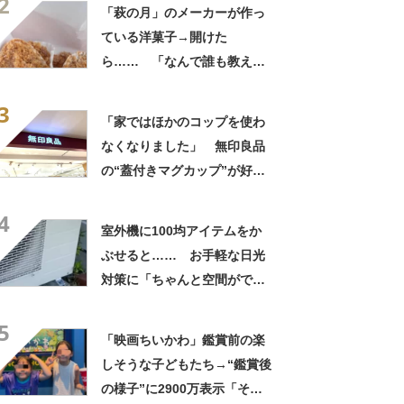
2
「萩の月」のメーカーが作っ
ている洋菓子→開けた
ら…… 「なんで誰も教えて
くれなかったんだ」驚きの中
3
身に「バレたか」「えっ食べ
「家ではほかのコップを使わ
たい」
なくなりました」 無印良品
の“蓋付きマグカップ”が好
評 「良すぎて家族分購入」
4
「朝のコーヒーが昼過ぎまで
室外機に100均アイテムをか
温かい」
ぶせると…… お手軽な日光
対策に「ちゃんと空間ができ
てグー」「これで楽します」
5
「映画ちいかわ」鑑賞前の楽
しそうな子どもたち→“鑑賞後
の様子”に2900万表示「そう