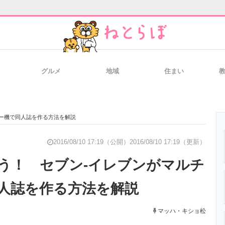
グルメ
地域
住まい
と未来を見通す
スマホと通信の最新トレンド
進化するPCとデ
ー機で同人誌を作る方法を解説
のいまが分かる
企業ITのトレンドを詳説
経営リーダーの
2016/08/10 17:19（公開）
2016/08/10 17:19（更新）
う！ セブン-イレブンがマルチ
人誌を作る方法を解説
T製品の総合サイト
IT製品の技術・比較・事例
製造業のIT導入
マッハ・キショ松