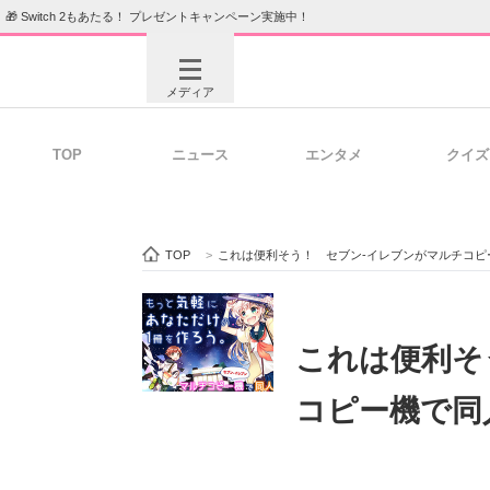
🎁 Switch 2もあたる！ プレゼントキャンペーン実施中！
メディア
TOP
ニュース
エンタメ
クイズ
注目記事を集めた総合ページ
ITの今
TOP
>
これは便利そう！ セブン-イレブンがマルチコピ
ビジネスと働き方のヒント
AI活用
これは便利そ
コピー機で同
ITエンジニア向け専門サイト
企業向けI