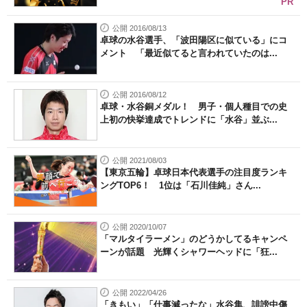
PR
公開 2016/08/13
卓球の水谷選手、「波田陽区に似ている」にコ
メント 「最近似てると言われていたのは...
公開 2016/08/12
卓球・水谷銅メダル！ 男子・個人種目での史
上初の快挙達成でトレンドに「水谷」並ぶ...
公開 2021/08/03
【東京五輪】卓球日本代表選手の注目度ランキ
ングTOP6！ 1位は「石川佳純」さん...
公開 2020/10/07
「マルタイラーメン」のどうかしてるキャンペ
ーンが話題 光輝くシャワーヘッドに「狂...
公開 2022/04/26
「きもい」「仕事減ったな」水谷隼、誹謗中傷