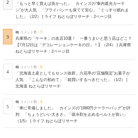
2
「もっと早く買えば良かった」 カインズの“車内遮光カーテ
ン”が大人気 「プライバシーも保てて安心」「ぐっすり眠れま
した」（2/2） | ライフ ねとらぼリサーチ：2ページ目
コメント数：
7
3
兵庫県の「ケーキ」の名店10選！ 一番うまいと思う店はどこ？
【7月12日は「デコレーションケーキの日」！】（2/4） | 兵庫県
ねとらぼリサーチ：2ページ目
コメント数：
5
4
「北海道土産としてもセンス抜群」六花亭の“店舗限定”お菓子が
人気 「こんなの初めて」「箱買いするべきだった」（1/2） |
北海道 ねとらぼリサーチ
コメント数：
4
5
「車に常備しました」 カインズの“1980円クーラーバッグ”が評
判 「ちょうどいい大きさ」「保冷剤を止めるベルトが良い」
（1/5） | ライフ ねとらぼリサーチ