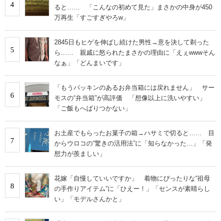
4
ると…… 「こんなの初めて見た」まさかの中身が450
万再生「すごすぎやろw」
2845日もヒゲを伸ばし続けた男性→意を決して剃った
5
ら…… 親戚に怒られたまさかの理由に「えぇwwwそん
なぁ」「どんまいです」
「もうパッキンのあるお弁当箱には戻れません」 サー
6
モスの“弁当箱”が高評価 「想像以上に洗いやすい」
「ご飯もへばりつかない」
お土産でもらったお菓子の箱→ハサミで切ると…… 目
7
からウロコの“驚きの活用法”に「知らなかった…」「発
想力が羨ましい」
花嫁「自慢していいですか」 着物にぴったりな“祖母
8
の手作りアイテム”に「ひえー！」「センスが素晴らし
い」「モデルさんかと」