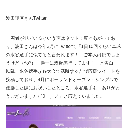
企業向けIT製品の総合サイト
波田陽区さんTwitter
IT製品の技術・比較・事例
製造業のIT導入・活用を支援
両者が似ているという声はネットで度々あがってお
モノづくり技術者専門サイト
り、波田さんは今年3月にTwitterで「1日10回くらい卓球
の水谷選手に似てると言われます！ ご本人は嫌でしょ
エレクトロニクス専門サイト
うけど（^o^） 勝手に親近感持ってます！」と告白。
電子設計の基本と応用
以降、水谷選手が各大会で活躍するたび応援ツイートを
投稿しており、4月にポーランドオープン・シングルで
エネルギーの専門メディア
優勝した際にお祝いしたところ、水谷選手も「ありがと
建設×テクノロジーの最前線
うございます♪（ ´θ｀）ノ」と応えていました。
ちょっと気になるネットの話題