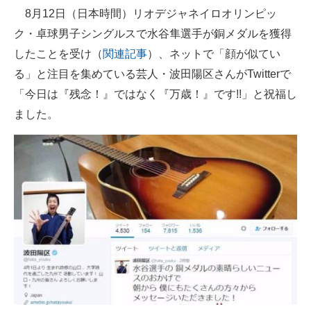
8月12日（日本時間）リオデジャネイロオリンピッ
ITの今と未来を見通す
ク・卓球男子シングルスで水谷隼選手が銅メダルを獲得
したことを受け（
関連記事
）、ネットで「顔が似てい
スマホと通信の最新トレンド
る」と注目を集めている芸人・波田陽区さんがTwitterで
進化するPCとデバイスの未来
「今日は『残念！』ではなく『万歳！』です!!」と祝福し
ました。
好きが集まる 比べて選べる
ビジネスと働き方のヒント
AI活用のいまが分かる
企業ITのトレンドを詳説
経営リーダーのコミュニティ
マーケ×ITの今がよく分かる
ITエンジニア向け専門サイト