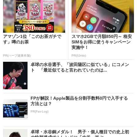
アマゾン1位「このお茶ガチで
スマホ2GBで月額850円～ 格安
す」噂のお茶
SIMをお得に使うキャンペーン
実施中！
PR(ハーブ健康本舗)
PR(IIJmio)
卓球の水谷選手、「波田陽区に似ている」にコメン
ト 「最近似てると言われていたのは...
FPが解説！Apple製品を分割手数料0円で入手する
方法とは？
PR(Fav-Log)
卓球・水谷銅メダル！ 男子・個人種目での史上初