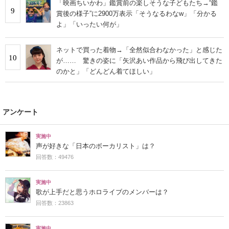
「映画ちいかわ」鑑賞前の楽しそうな子どもたち→“鑑
9
賞後の様子”に2900万表示「そうなるわなw」「分かる
よ」「いったい何が」
ネットで買った着物→「全然似合わなかった」と感じた
10
が…… 驚きの姿に「矢沢あい作品から飛び出してきた
のかと」「どんどん着てほしい」
アンケート
実施中
声が好きな「日本のボーカリスト」は？
回答数：49476
実施中
歌が上手だと思うホロライブのメンバーは？
回答数：23863
実施中