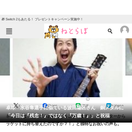
🎁 Switch 2もあたる！ プレゼントキャンペーン実施中！
ねとらぼメニュー
TOP
ニュース
エンタメ
クイズ
グルメ
地域
住まい
教育・育児
動物
リサーチ
2016/08/12 11:54（公開）
X
Share
LINE
hatena
会員記事
卓球・水谷隼選手に似ている波田陽区さん 銅メダルに
「今日は『残念！』ではなく『万歳！』」と祝福
ネットでは「銅メダルおめでとうございます！ いつギターから
メディア
ラケットに持ち替えたのですか？！」と独特なお祝いの声も。
注目記事を集めた総合ページ