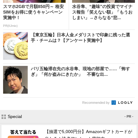
スマホ2GBで月額850円～ 格安
水谷隼、“趣味”の投資でマイナ
SIMをお得に使うキャンペーン
ス報告「笑えない額」「もうお
実施中！
しまい」→さらなる“悲...
PR(IIJmio)
【東京五輪】日本人金メダリストで印象に残った選
手・チームは？【アンケート実施中】
パリ五輪滞在先の水谷隼、現地の部屋で……「怖す
ぎ」「何か盗みにきたか」 不審な出...
Recommended by
Special
- PR -
【抽選で5,000円分】Amazonギフトカードが