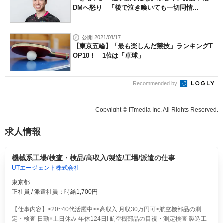
DMへ怒り 「後で泣き喚いても一切同情...
公開 2021/08/17
【東京五輪】「最も楽しんだ競技」ランキングT
OP10！ 1位は「卓球」
Recommended by
Copyright © ITmedia Inc. All Rights Reserved.
求人情報
機械系工場/検査・検品/高収入/製造/工場/派遣の仕事
UTエージェント株式会社
東京都
正社員 / 派遣社員：時給1,700円
【仕事内容】<20~40代活躍中><高収入 月収30万円可>航空機部品の測
定・検査 日勤×土日休み 年休124日!
航空機部品の目視・測定検査 製造工