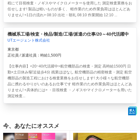
程にて目視検査・ノギスやマイクロメーターを使用した 測定検査業務をお
任せします! 製品は軽いものが多く、 軽作業のため作業負荷はほとんどあ
りません! <1日の流れ> 08:10 出社・朝礼 08:10 作業開始 12:10 ...
機械系工場/検査・検品/製造/工場/派遣の仕事/20～40代活躍中
UTエージェント株式会社
東京都
正社員 / 派遣社員：時給1,500円
【仕事内容】<20~40代活躍中>航空機部品の検査・測定 高時給1500円 日
勤×土日休み!駅近徒歩4分 残業ほぼなし
航空機部品の精密検査・測定 航空
機部品の製造工程における検査業務をお任せします! 大小様々な航空機部
品に携わるやりがいのあるお仕事です 軽作業のため作業負荷はほとんどあ
りません! <具体的には> ・目視検査 ・ノギスやマイクロメーターを用いた
測定検査...
今、あなたにオススメ