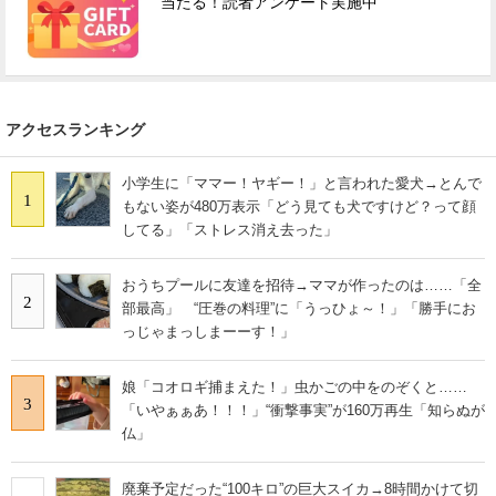
当たる！読者アンケート実施中
アクセスランキング
小学生に「ママー！ヤギー！」と言われた愛犬→とんで
1
もない姿が480万表示「どう見ても犬ですけど？って顔
してる」「ストレス消え去った」
おうちプールに友達を招待→ママが作ったのは……「全
2
部最高」 “圧巻の料理”に「うっひょ～！」「勝手にお
っじゃまっしまーーす！」
娘「コオロギ捕まえた！」虫かごの中をのぞくと……
3
「いやぁぁあ！！！」“衝撃事実”が160万再生「知らぬが
仏」
廃棄予定だった“100キロ”の巨大スイカ→8時間かけて切