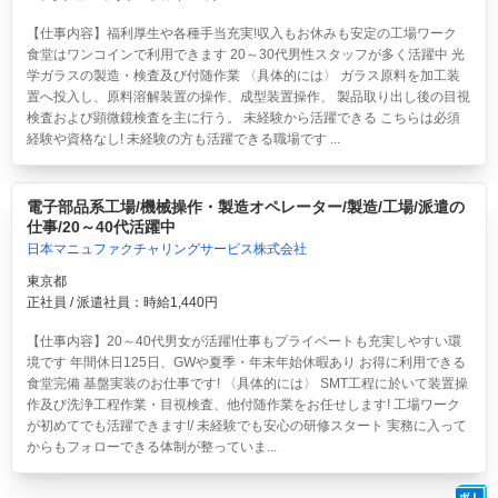
【仕事内容】福利厚生や各種手当充実!収入もお休みも安定の工場ワーク
食堂はワンコインで利用できます 20～30代男性スタッフが多く活躍中 光
学ガラスの製造・検査及び付随作業 〈具体的には〉 ガラス原料を加工装
置へ投入し、原料溶解装置の操作、成型装置操作、 製品取り出し後の目視
検査および顕微鏡検査を主に行う。 未経験から活躍できる こちらは必須
経験や資格なし! 未経験の方も活躍できる職場です ...
電子部品系工場/機械操作・製造オペレーター/製造/工場/派遣の
仕事/20～40代活躍中
日本マニュファクチャリングサービス株式会社
東京都
正社員 / 派遣社員：時給1,440円
【仕事内容】20～40代男女が活躍!仕事もプライベートも充実しやすい環
境です 年間休日125日、GWや夏季・年末年始休暇あり お得に利用できる
食堂完備 基盤実装のお仕事です! 〈具体的には〉 SMT工程に於いて装置操
作及び洗浄工程作業・目視検査、他付随作業をお任せします! 工場ワーク
が初めてでも活躍できます!/ 未経験でも安心の研修スタート 実務に入って
からもフォローできる体制が整っていま...