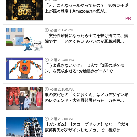
Amazon
「え、こんなセールやってたの？」80％OFF以
上が続々登場！Amazonの本気が...
PR
公開 2017/12/18
「突発性難聴になったら全てを投げ捨てて、病
院です」 どのくらいヤバいのか耳鼻科医...
公開 2024/09/14
「うま過ぎないか!?」 3人で「1匹のポケモ
ン」を完成させる“お絵描きゲーム”で...
公開 2018/03/28
娘の友だちの「くにおくん」はメカデザイン界
のレジェンド・大河原邦男だった ガチモ...
公開 2021/03/26
【ガンダム】【スコープドッグ】など、「大河
原邦男氏がデザインしたメカ」で一番好き...