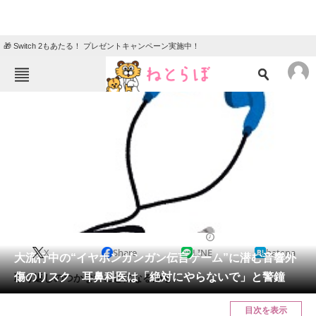
🎁 Switch 2もあたる！ プレゼントキャンペーン実施中！
ねとらぼメニュー
TOP
ニュース
エンタメ
クイズ
グルメ
地域
住まい
教育・育児
動物
リサーチ
2016/08/24 10:54（公開）
X
Share
LINE
hatena
会員記事
大流行中の“イヤホンガンガン伝言ゲーム”に潜む音響外
傷のリスク 耳鼻科医は「絶対にやらないで」と警鐘
取り返しのつかないことになるかも。
メディア
目次を表示
注目記事を集めた総合ページ