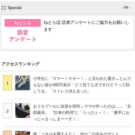
Special
- PR -
ねとらぼ 読者アンケートにご協力をお願いし
ます
アクセスランキング
小学生に「ママー！ヤギー！」と言われた愛犬→とんで
1
もない姿が480万表示「どう見ても犬ですけど？って顔
してる」「ストレス消え去った」
おうちプールに友達を招待→ママが作ったのは……「全
2
部最高」 “圧巻の料理”に「うっひょ～！」「勝手にお
っじゃまっしまーーす！」
娘「コオロギ捕まえた！」虫かごの中をのぞくと……