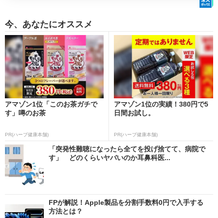
今、あなたにオススメ
アマゾン1位「このお茶ガチで
アマゾン1位の実績！380円で5
す」噂のお茶
日間お試し。
PR(ハーブ健康本舗)
PR(ハーブ健康本舗)
「突発性難聴になったら全てを投げ捨てて、病院で
す」 どのくらいヤバいのか耳鼻科医...
FPが解説！Apple製品を分割手数料0円で入手する
方法とは？