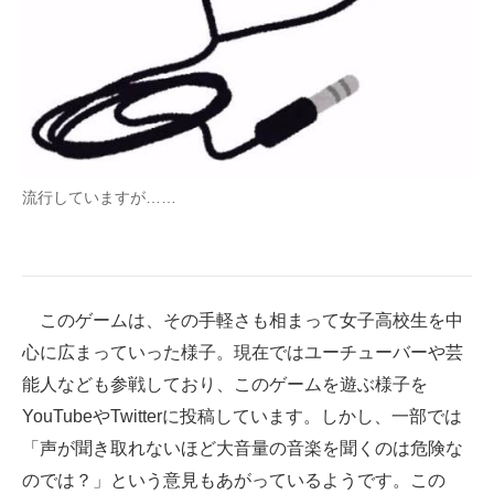
企業向けIT製品の総合サイト
IT製品の技術・比較・事例
製造業のIT導入・活用を支援
モノづくり技術者専門サイト
流行していますが……
エレクトロニクス専門サイト
電子設計の基本と応用
エネルギーの専門メディア
このゲームは、その手軽さも相まって女子高校生を中
心に広まっていった様子。現在ではユーチューバーや芸
建設×テクノロジーの最前線
能人なども参戦しており、このゲームを遊ぶ様子を
ちょっと気になるネットの話題
YouTubeやTwitterに投稿しています。しかし、一部では
「声が聞き取れないほど大音量の音楽を聞くのは危険な
のでは？」という意見もあがっているようです。この