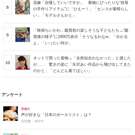
花嫁「自慢していいですか」 着物にぴったりな“祖母
8
の手作りアイテム”に「ひえー！」「センスが素晴らし
い」「モデルさんかと」
「映画ちいかわ」鑑賞前の楽しそうな子どもたち→“鑑
9
賞後の様子”に2900万表示「そうなるわなw」「分かる
よ」「いったい何が」
ネットで買った着物→「全然似合わなかった」と感じた
10
が…… 驚きの姿に「矢沢あい作品から飛び出してきた
のかと」「どんどん着てほしい」
アンケート
実施中
声が好きな「日本のボーカリスト」は？
回答数：49476