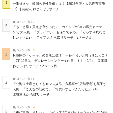
1
一番好きな「韓国の男性俳優」は？【2026年版・人気投票実施
中】 | 芸能人 ねとらぼリサーチ
コメント数：
7
2
「もっと早く買えば良かった」 カインズの“車内遮光カーテ
ン”が大人気 「プライバシーも保てて安心」「ぐっすり眠れま
した」（2/2） | ライフ ねとらぼリサーチ：2ページ目
コメント数：
7
3
兵庫県の「ケーキ」の名店10選！ 一番うまいと思う店はどこ？
【7月12日は「デコレーションケーキの日」！】（2/4） | 兵庫県
ねとらぼリサーチ：2ページ目
コメント数：
5
4
「北海道土産としてもセンス抜群」六花亭の“店舗限定”お菓子が
人気 「こんなの初めて」「箱買いするべきだった」（1/2） |
北海道 ねとらぼリサーチ
コメント数：
4
5
「車に常備しました」 カインズの“1980円クーラーバッグ”が評