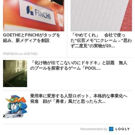
GOETHEとFINCHIがタッグを
「やめてくれ」 会社で使っ
組み、新メディアを創設
た“伝言メモ”にクレーム→“思わ
ず二度見”の実物が20...
PR(FINCHI on GOETHE)
「化け物が出てこないのにドキドキ」と話題 無人
のプールを探索するゲーム「POOL...
乗用車に変形する人型ロボット、本格的な事業化へ
発進 顔が「勇者」風だと思ったら大...
Recommended by