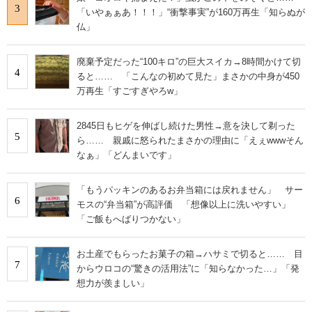
3
「いやぁぁあ！！！」“衝撃事実”が160万再生「知らぬが
仏」
廃棄予定だった“100キロ”の巨大スイカ→8時間かけて切
4
ると…… 「こんなの初めて見た」まさかの中身が450
万再生「すごすぎやろw」
2845日もヒゲを伸ばし続けた男性→意を決して剃った
5
ら…… 親戚に怒られたまさかの理由に「えぇwwwそん
なぁ」「どんまいです」
「もうパッキンのあるお弁当箱には戻れません」 サー
6
モスの“弁当箱”が高評価 「想像以上に洗いやすい」
「ご飯もへばりつかない」
お土産でもらったお菓子の箱→ハサミで切ると…… 目
7
からウロコの“驚きの活用法”に「知らなかった…」「発
想力が羨ましい」