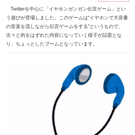
Twitterを中心に「イヤホンガンガン伝言ゲーム」とい
ITの今と未来を見通す
う遊びが登場しました。このゲームは“イヤホンで大音量
スマホと通信の最新トレンド
の音楽を流しながら伝言ゲームをする”というもので、
次々と的をはずれた内容になっていく様子が話題とな
進化するPCとデバイスの未来
り、ちょっとしたブームとなっています。
好きが集まる 比べて選べる
ビジネスと働き方のヒント
AI活用のいまが分かる
企業ITのトレンドを詳説
経営リーダーのコミュニティ
マーケ×ITの今がよく分かる
ITエンジニア向け専門サイト