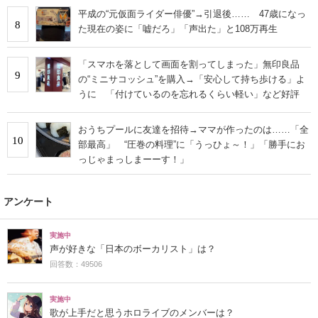
平成の“元仮面ライダー俳優”→引退後…… 47歳になっ
8
た現在の姿に「嘘だろ」「声出た」と108万再生
「スマホを落として画面を割ってしまった」無印良品
9
の“ミニサコッシュ”を購入→「安心して持ち歩ける」よ
うに 「付けているのを忘れるくらい軽い」など好評
おうちプールに友達を招待→ママが作ったのは……「全
10
部最高」 “圧巻の料理”に「うっひょ～！」「勝手にお
っじゃまっしまーーす！」
アンケート
実施中
声が好きな「日本のボーカリスト」は？
回答数：49506
実施中
歌が上手だと思うホロライブのメンバーは？