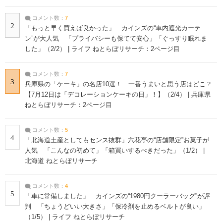
コメント数：
7
2
「もっと早く買えば良かった」 カインズの“車内遮光カーテ
ン”が大人気 「プライバシーも保てて安心」「ぐっすり眠れま
した」（2/2） | ライフ ねとらぼリサーチ：2ページ目
コメント数：
7
3
兵庫県の「ケーキ」の名店10選！ 一番うまいと思う店はどこ？
【7月12日は「デコレーションケーキの日」！】（2/4） | 兵庫県
ねとらぼリサーチ：2ページ目
コメント数：
5
4
「北海道土産としてもセンス抜群」六花亭の“店舗限定”お菓子が
人気 「こんなの初めて」「箱買いするべきだった」（1/2） |
北海道 ねとらぼリサーチ
コメント数：
4
5
「車に常備しました」 カインズの“1980円クーラーバッグ”が評
判 「ちょうどいい大きさ」「保冷剤を止めるベルトが良い」
（1/5） | ライフ ねとらぼリサーチ