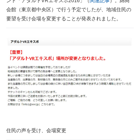
ント「アダルトVRエキスポ2016」（
関連記事
）。綿商
会館（東京都中央区）で行う予定でしたが、地域住民の
スマホと通信の最新トレンド
要望を受け会場を変更することが発表されました。
進化するPCとデバイスの未来
好きが集まる 比べて選べる
ビジネスと働き方のヒント
AI活用のいまが分かる
企業ITのトレンドを詳説
経営リーダーのコミュニティ
マーケ×ITの今がよく分かる
ITエンジニア向け専門サイト
住民の声を受け、会場変更
企業向けIT製品の総合サイト