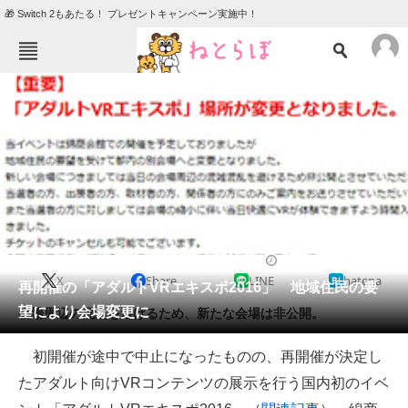
🎁 Switch 2もあたる！ プレゼントキャンペーン実施中！
ねとらぼメニュー
TOP
ニュース
エンタメ
クイズ
グルメ
地域
住まい
教育・育児
動物
リサーチ
2016/08/26 07:00（公開）
X
Share
LINE
hatena
会員記事
再開催の「アダルトVRエキスポ2016」 地域住民の要
望により会場変更に
会場周辺の混乱を避けるため、新たな会場は非公開。
メディア
初開催が途中で中止になったものの、再開催が決定し
注目記事を集めた総合ページ
たアダルト向けVRコンテンツの展示を行う国内初のイベ
ITの今と未来を見通す