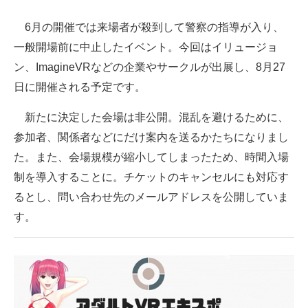
IT製品の技術・比較・事例
6月の開催では来場者が殺到して警察の指導が入り、
製造業のIT導入・活用を支援
一般開場前に中止したイベント。今回はイリュージョ
ン、ImagineVRなどの企業やサークルが出展し、8月27
モノづくり技術者専門サイト
日に開催される予定です。
エレクトロニクス専門サイト
新たに決定した会場は非公開。混乱を避けるために、
電子設計の基本と応用
参加者、関係者などにだけ案内を送るかたちになりまし
た。また、会場規模が縮小してしまったため、時間入場
エネルギーの専門メディア
制を導入することに。チケットのキャンセルにも対応す
建設×テクノロジーの最前線
るとし、問い合わせ先のメールアドレスを公開していま
す。
ちょっと気になるネットの話題