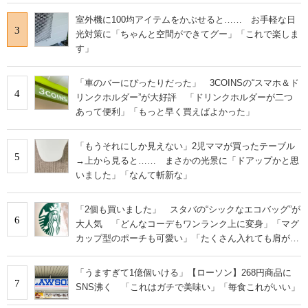
室外機に100均アイテムをかぶせると…… お手軽な日
3
光対策に「ちゃんと空間ができてグー」「これで楽しま
す」
「車のバーにぴったりだった」 3COINSの“スマホ＆ド
4
リンクホルダー”が大好評 「ドリンクホルダーが二つ
あって便利」「もっと早く買えばよかった」
「もうそれにしか見えない」2児ママが買ったテーブル
5
→上から見ると…… まさかの光景に「ドアップかと思
いました」「なんて斬新な」
「2個も買いました」 スタバの“シックなエコバッグ”が
6
大人気 「どんなコーデもワンランク上に変身」「マグ
カップ型のポーチも可愛い」「たくさん入れても肩が痛
くならない」
「うますぎて1億個いける」【ローソン】268円商品に
7
SNS沸く 「これはガチで美味い」「毎食これがいい」