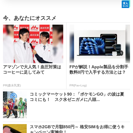
今、あなたにオススメ
アマゾンで大人気！血圧対策は
FPが解説！Apple製品を分割手
コーヒーに足してみて
数料0円で入手する方法とは？
PR(森永乳業)
PR(Fav-Log)
コミックマーケット90：「ポケモンGO」の波は夏
コミにも！ スク水ゼニガメに八頭...
スマホ2GBで月額850円～ 格安SIMをお得に使うキ
ャンペーン実施中！