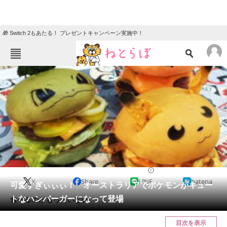
🎁 Switch 2もあたる！ プレゼントキャンペーン実施中！
ねとらぼメニュー
TOP
ニュース
エンタメ
クイズ
グルメ
地域
住まい
教育・育児
動物
リサーチ
2016/08/27 07:00（公開）
X
Share
LINE
hatena
会員記事
可愛すぎぃぃぃ！ オーストラリアでポケモンがキュー
トなハンバーガーになって登場
食べるのがもったいない。
メディア
目次を表示
注目記事を集めた総合ページ