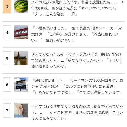
スイカ1玉を冷蔵庫に入れず、常温で放置したら…… 1
3
年8カ月後、目を疑う光景に「ヤバいヤバいヤバい」
「えっ、こんな姿に……!?」
「15足も買いました」 無印良品の“撥水スニーカー”が
4
大好評 「この靴しか履けません」「本当に疲れにく
い」「一生買い続けます」
使えなくなったルイ・ヴィトンのバッグ→約4万円かけ
5
て染め直したら……「捨てなきゃよかった」「そういう
使い道もあったのか」
「5枚も買いました」 ワークマンの“1500円ゴルフポロ
6
シャツ”が大好評 「ゴルフにも普段使いにも最適」
「汗をかいてもすぐ乾く」「全てに大満足しています」
ライブに行く道中でサンダルが崩壊→裸足で困っていた
7
ら…… 「かっこ良すぎ」まさかの展開に感動「こうい
う人に私もなりたい」