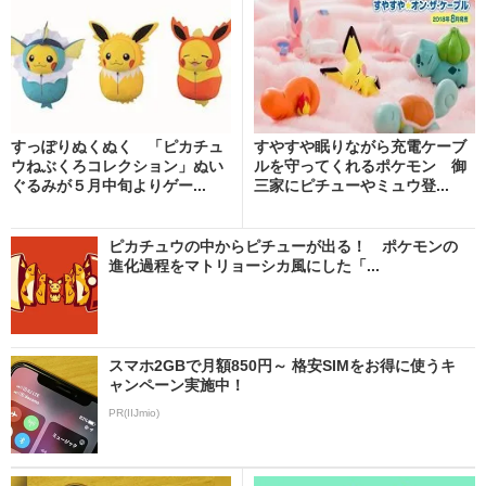
すっぽりぬくぬく 「ピカチュ
すやすや眠りながら充電ケーブ
ウねぶくろコレクション」ぬい
ルを守ってくれるポケモン 御
ぐるみが５月中旬よりゲー...
三家にピチューやミュウ登...
ピカチュウの中からピチューが出る！ ポケモンの
進化過程をマトリョーシカ風にした「...
スマホ2GBで月額850円～ 格安SIMをお得に使うキ
ャンペーン実施中！
PR(IIJmio)