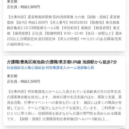
東京都
正社員：時給1,800円
【仕事内容】柔道整復師業務 院内清掃業務 その他 【経験・資格】柔道整
復師 【給与】時給1,800円 【求人番号】663018033 【勤務地】東京都葛
飾区亀有1-15-23間医療モール1階 【市区町村】葛飾区 【都道府県】東京
都 【雇用形態】正社員 【勤務時間】8:50～12:40 【休日・休暇など】週休
2日以上;日曜固定休;祝日固定休 【求人の特徴】<やりがいのある職場/充実
の福利厚生>か...
介護職/豊島区南池袋/介護職/東京都/JR線 池袋駅から徒歩7分
社会福祉法人敬心福祉会 特別養護老人ホーム池袋敬心苑
東京都
正社員：時給1,500円
【仕事内容】特別養護老人ホームに入居されている高齢者の方の日常生活
介護業務全般を担当します。 身体介護や生活支援のほか、看取り支援、委
員会活動、行事やイベントへの参加も行います。 施設には多くの職員が在
籍しており、チームで協力しながらケアを提供しています。 ご利用者一人
ひとりに寄り添い、信頼関係を築きながら介護の専門性を高められる職場
です。 【経験・資格】介護職員初任者研修(旧ヘルパー2級)以上 ...