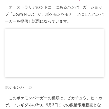
オーストラリアのシドニーにあるハンバーガーショッ
ITの今と未来を見通す
プ「Down N'Out」が、ポケモンをモチーフにしたハンバ
スマホと通信の最新トレンド
ーガーを提供し話題になっています。
進化するPCとデバイスの未来
好きが集まる 比べて選べる
ビジネスと働き方のヒント
AI活用のいまが分かる
企業ITのトレンドを詳説
経営リーダーのコミュニティ
ポケモンバーガー
マーケ×ITの今がよく分かる
このポケモンバーガーの種類は、ピカチュウ、ヒトカ
ITエンジニア向け専門サイト
ゲ、フシギダネの3つ。9月3日までの数量限定販売とな