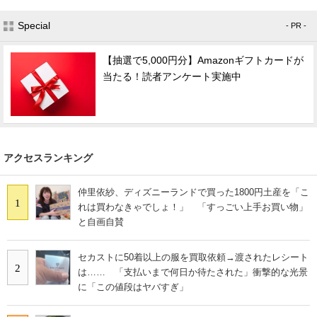
Special
- PR -
【抽選で5,000円分】Amazonギフトカードが
当たる！読者アンケート実施中
アクセスランキング
仲里依紗、ディズニーランドで買った1800円土産を「こ
1
れは買わなきゃでしょ！」 「すっごい上手お買い物」
と自画自賛
セカストに50着以上の服を買取依頼→渡されたレシート
2
は…… 「支払いまで何日か待たされた」衝撃的な光景
に「この値段はヤバすぎ」