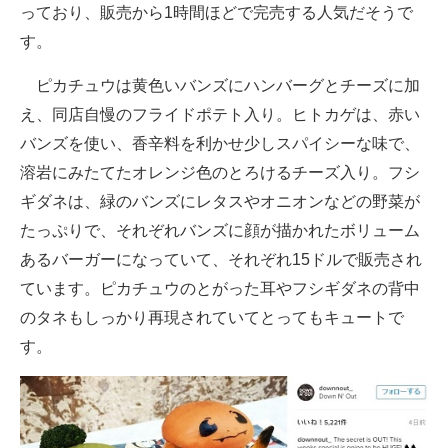
っており、販売から1時間ほどで完売する人気だそうで
企業向けIT製品の総合サイト
す。
IT製品の技術・比較・事例
ピカチュウは黄色いバンズにハンバーグとチーズに加
製造業のIT導入・活用を支援
え、同店自慢のフライドポテト入り。ヒトカゲは、赤い
バンズを使い、香辛料を利かせ少しスパイシーな味で、
モノづくり技術者専門サイト
溶岩にみたてたオレンジ色のとろけるチーズ入り。フシ
エレクトロニクス専門サイト
ギダネは、緑のバンズにレタスやオニオンなどの野菜が
たっぷりで、それぞれバンズに顔が描かれたボリューム
電子設計の基本と応用
あるバーガーになっていて、それぞれ15ドルで販売され
エネルギーの専門メディア
ています。ピカチュウのとがった耳やフシギダネの背中
のタネもしっかり再現されていてとってもキュートで
建設×テクノロジーの最前線
す。
ちょっと気になるネットの話題