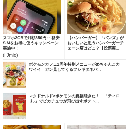
スマホ2GBで月額850円～ 格安
【ハンバーガー】「バンズ」が
SIMをお得に使うキャンペーン
おいしいと思うハンバーガーチ
実施中！
ェーン店はどこ？【投票実...
(IIJmio)
ポケモンカフェ1周年特別メニューがめちゃんこカ
ワイイ ガン見してくるフシギダネバ...
マクドナルド×ポケモンの夏福袋きた！ 「ティロ
リ♪」でピカチュウが飛び出すポテト...