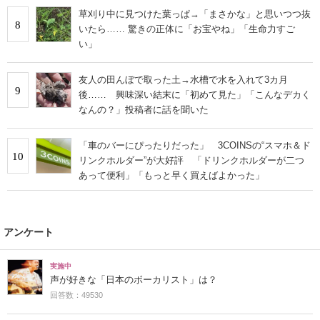
草刈り中に見つけた葉っぱ→「まさかな」と思いつつ抜
8
いたら…… 驚きの正体に「お宝やね」「生命力すご
い」
友人の田んぼで取った土→水槽で水を入れて3カ月
9
後…… 興味深い結末に「初めて見た」「こんなデカく
なんの？」投稿者に話を聞いた
「車のバーにぴったりだった」 3COINSの“スマホ＆ド
10
リンクホルダー”が大好評 「ドリンクホルダーが二つ
あって便利」「もっと早く買えばよかった」
アンケート
実施中
声が好きな「日本のボーカリスト」は？
回答数：49530