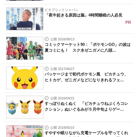
ビタブリッドジャパン
「夜中起きる原因は脳」4時間睡眠の人必見
PR
公開 2016/08/13
コミックマーケット90：「ポケモンGO」の波は
夏コミにも！ スク水ゼニガメに八頭...
公開 2017/06/27
パッケージまで初代ポケモン風 ピカチュウ、
ヒトカゲ、ゼニガメなどになりきれるフェ...
公開 2016/04/22
すっぽりぬくぬく 「ピカチュウねぶくろコレ
クション」ぬいぐるみが５月中旬よりゲー...
公開 2018/05/15
すやすや眠りながら充電ケーブルを守ってくれ