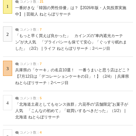
コメント数：
21
1
一番好きな「韓国の男性俳優」は？【2026年版・人気投票実施
中】 | 芸能人 ねとらぼリサーチ
コメント数：
7
2
「もっと早く買えば良かった」 カインズの“車内遮光カーテ
ン”が大人気 「プライバシーも保てて安心」「ぐっすり眠れま
した」（2/2） | ライフ ねとらぼリサーチ：2ページ目
コメント数：
7
3
兵庫県の「ケーキ」の名店10選！ 一番うまいと思う店はどこ？
【7月12日は「デコレーションケーキの日」！】（2/4） | 兵庫県
ねとらぼリサーチ：2ページ目
コメント数：
5
4
「北海道土産としてもセンス抜群」六花亭の“店舗限定”お菓子が
人気 「こんなの初めて」「箱買いするべきだった」（1/2） |
北海道 ねとらぼリサーチ
コメント数：
4