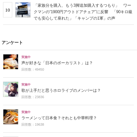
「家族分を購入、もう3脚追加購入するつもり」 ワー
10
クマンの“1900円アウトドアチェア”に反響 「90キロ級
でも安心して座れた」「キャンプの1軍」の声
アンケート
実施中
声が好きな「日本のボーカリスト」は？
回答数：49450
実施中
歌が上手だと思うホロライブのメンバーは？
回答数：23836
実施中
ラーメンって日本食？それとも中華料理？
回答数：19638