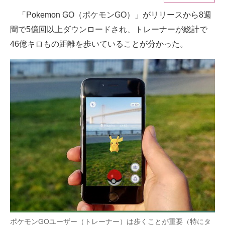
「Pokemon GO（ポケモンGO）」がリリースから8週
ITの今と未来を見通す
間で5億回以上ダウンロードされ、トレーナーが総計で
スマホと通信の最新トレンド
46億キロもの距離を歩いていることが分かった。
進化するPCとデバイスの未来
好きが集まる 比べて選べる
ビジネスと働き方のヒント
AI活用のいまが分かる
企業ITのトレンドを詳説
経営リーダーのコミュニティ
マーケ×ITの今がよく分かる
ITエンジニア向け専門サイト
ポケモンGOユーザー（トレーナー）は歩くことが重要（特にタ