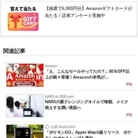
【抽選で5,000円分】Amazonギフトカードが
当たる！読者アンケート実施中
関連記事
Amazon
「え、こんなセールやってたの？」80％OFF以
上が続々登場！Amazonの本気が...
PR
NARS on 美的.com
NARSの新クレンジングオイルで毎朝、メイク
映えする潤い美肌へ
PR
公開 2016/12/23
「ポケモンGO」Apple Watch版リリース ポケ