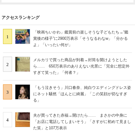
アクセスランキング
「映画ちいかわ」鑑賞前の楽しそうな子どもたち→“鑑
1
賞後の様子”に2900万表示「そうなるわなw」「分かる
よ」「いったい何が」
メルカリで買った商品が到着→封筒を開けようとした
2
ら…… 650万表示のありえない光景に「完全に想定外
すぎて笑った」「何者？」
「もう泣きそう」川口春奈、純白ウエディングドレス姿
3
にネット騒然「ほんとに綺麗」「この笑顔が切なすぎ
る」
夫が買ってきた赤福→開けたら…… まさかの中身に
4
「お店に電話してしまいそう」「さすがに初めて見まし
た笑」と107万表示