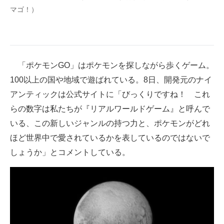
マゴ！）
企業向けIT製品の総合サイト
IT製品の技術・比較・事例
製造業のIT導入・活用を支援
「ポケモンGO」はポケモンを探しながら歩くゲーム。
モノづくり技術者専門サイト
100以上の国や地域で遊ばれている。8日、開発元のナイ
アンティックは公式サイトに「びっくりですね！ これ
エレクトロニクス専門サイト
らの数字は私たちが『リアルワールドゲーム』と呼んで
電子設計の基本と応用
いる、この新しいジャンルの持つ力と、ポケモンがどれ
ほど世界中で愛されているかを表しているのではないで
エネルギーの専門メディア
しょうか」とコメントしている。
建設×テクノロジーの最前線
ちょっと気になるネットの話題