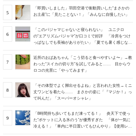
「即買いしました」羽田空港で衝動買いした“まさかの
5
お土産”に「見たことない！」「みんなに自慢したい」
「このパジャマじゃないと寝られない」 ユニクロ
6
の“エアリズムパジャマ”が口コミで好評 「冷房をつけ
っぱなしでも長袖がありがたい」「夏でも暑く感じな
い」
近所のおばあちゃん「こう切ると食べやすいよ〜」→教
7
わった“スイカの切り方”を試してみると…… 目からウ
ロコの光景に「やってみます」
「その体型でよく脚出せるよね」と言われた女性→ミニ
8
丈ワンピを着たら…… まさかの姿に「『マジか！』っ
て叫んだ」「スーパーオシャレ」
「8時間持ち歩いてもまだ凍ってる！」 炎天下で使っ
9
た“ポケットに入る氷のう”が優秀すぎた 「体が一気に
冷える！」「車内に半日置いてもひんやり」【使用レビ
ュー】