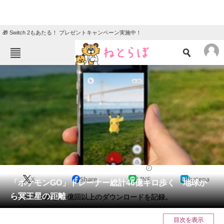
🎁 Switch 2もあたる！ プレゼントキャンペーン実施中！
ねとらぼメニュー
TOP
ニュース
エンタメ
クイズ
グルメ
地域
住まい
教育・育児
動物
リサーチ
2016/09/08 08:15（公開）
X
Share
LINE
hatena
会員記事
「ポケモンGO」トレーナー総計46億キロ歩く 地球か
ら冥王星の距離
リリース8週間で5億回以上のダウンロードを記録。
メディア
目次を表示
注目記事を集めた総合ページ