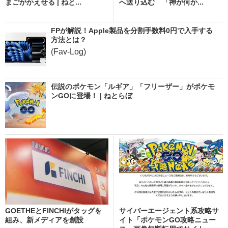
まごがかえせる | ねと...
へ送り込む 「神が何か...
FPが解説！Apple製品を分割手数料0円で入手する
方法とは？
(Fav-Log)
伝説のポケモン「ルギア」「フリーザー」がポケモ
ンGOに登場！ | ねとらぼ
GOETHEとFINCHIがタッグを
サイバーエージェント系攻略サ
組み、新メディアを創設
イト「ポケモンGO攻略ニュー