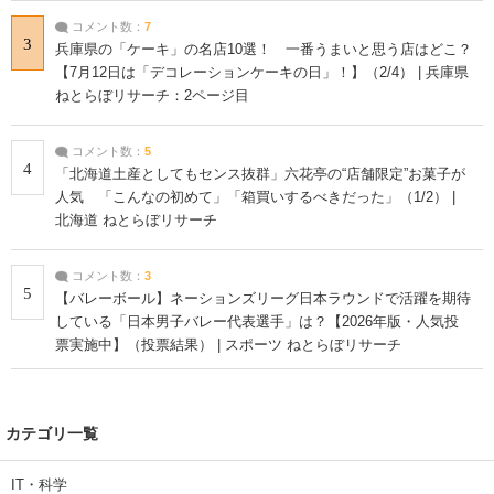
コメント数：
7
3
兵庫県の「ケーキ」の名店10選！ 一番うまいと思う店はどこ？
【7月12日は「デコレーションケーキの日」！】（2/4） | 兵庫県
ねとらぼリサーチ：2ページ目
コメント数：
5
4
「北海道土産としてもセンス抜群」六花亭の“店舗限定”お菓子が
人気 「こんなの初めて」「箱買いするべきだった」（1/2） |
北海道 ねとらぼリサーチ
コメント数：
3
5
【バレーボール】ネーションズリーグ日本ラウンドで活躍を期待
している「日本男子バレー代表選手」は？【2026年版・人気投
票実施中】（投票結果） | スポーツ ねとらぼリサーチ
カテゴリ一覧
IT・科学