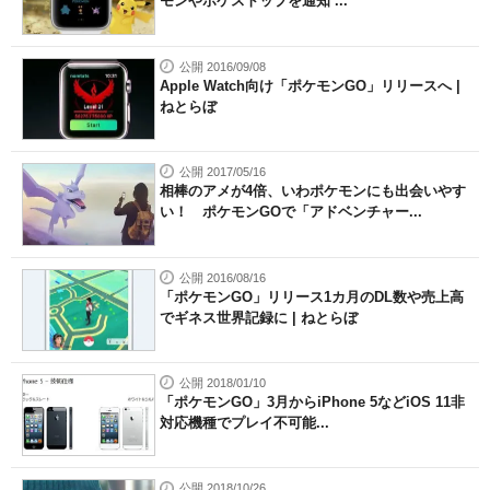
モンやポケストップを通知 ...
公開 2016/09/08
Apple Watch向け「ポケモンGO」リリースへ |
ねとらぼ
公開 2017/05/16
相棒のアメが4倍、いわポケモンにも出会いやす
い！ ポケモンGOで「アドベンチャー...
公開 2016/08/16
「ポケモンGO」リリース1カ月のDL数や売上高
でギネス世界記録に | ねとらぼ
公開 2018/01/10
「ポケモンGO」3月からiPhone 5などiOS 11非
対応機種でプレイ不可能...
公開 2018/10/26