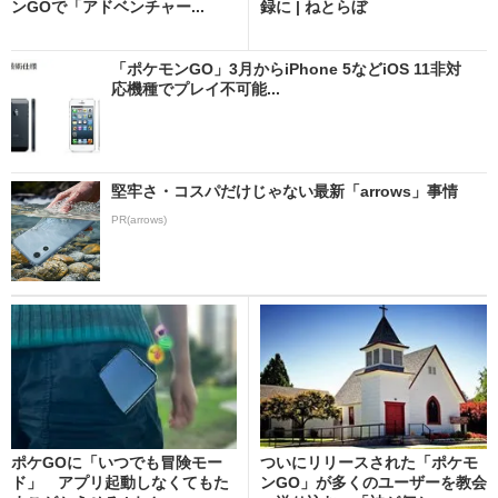
ンGOで「アドベンチャー...
録に | ねとらぼ
「ポケモンGO」3月からiPhone 5などiOS 11非対
応機種でプレイ不可能...
堅牢さ・コスパだけじゃない最新「arrows」事情
PR(arrows)
ポケGOに「いつでも冒険モー
ついにリリースされた「ポケモ
ド」 アプリ起動しなくてもた
ンGO」が多くのユーザーを教会