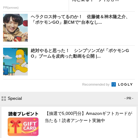
PR(arrows)
ヘラクロス持ってるのか！ 佐藤健＆神木隆之介、
「ポケモンGO」新CMで“台本なし...
絶対やると思った！ シンプソンズが「ポケモンG
O」ブームを皮肉った動画を公開 |...
Recommended by
Special
- PR -
【抽選で5,000円分】Amazonギフトカードが
当たる！読者アンケート実施中