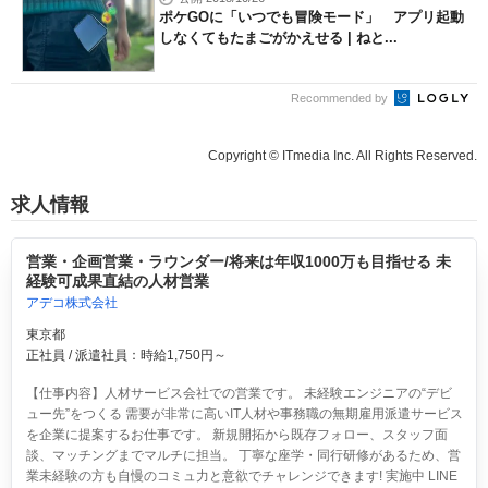
ポケGOに「いつでも冒険モード」 アプリ起動
しなくてもたまごがかえせる | ねと...
Recommended by
Copyright © ITmedia Inc. All Rights Reserved.
求人情報
営業・企画営業・ラウンダー/将来は年収1000万も目指せる 未
経験可成果直結の人材営業
アデコ株式会社
東京都
正社員 / 派遣社員：時給1,750円～
【仕事内容】人材サービス会社での営業です。 未経験エンジニアの“デビ
ュー先”をつくる 需要が非常に高いIT人材や事務職の無期雇用派遣サービス
を企業に提案するお仕事です。 新規開拓から既存フォロー、スタッフ面
談、マッチングまでマルチに担当。 丁寧な座学・同行研修があるため、営
業未経験の方も自慢のコミュ力と意欲でチャレンジできます! 実施中 LINE