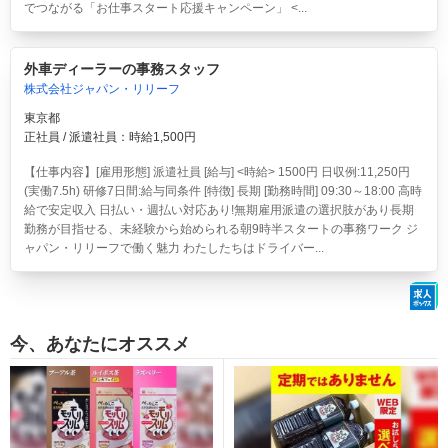
でつながる「お仕事スタート応援キャンペーン」 <...
外車ディーラーの事務スタッフ
株式会社ジャパン・リリーフ
東京都
正社員 / 派遣社員：時給1,500円
【仕事内容】[雇用形態] 派遣社員 [給与] <時給> 1500円 日収例:11,250円
(実働7.5h) 研修7日間:給与同条件 [特徴] 長期 [勤務時間] 09:30～18:00 高時
給で安定収入 日払い・週払い対応あり!無期雇用派遣の選択肢があり長期
勤務が目指せる、未経験から始められる朝9時半スタートの事務ワーク ジ
ャパン・リリーフで働く魅力 わたしたちはドライバー...
今、あなたにオススメ