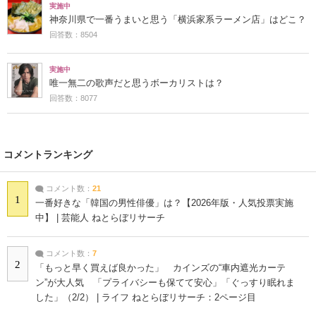
実施中
神奈川県で一番うまいと思う「横浜家系ラーメン店」はどこ？
回答数：8504
実施中
唯一無二の歌声だと思うボーカリストは？
回答数：8077
コメントランキング
コメント数：
21
1
一番好きな「韓国の男性俳優」は？【2026年版・人気投票実施
中】 | 芸能人 ねとらぼリサーチ
コメント数：
7
2
「もっと早く買えば良かった」 カインズの“車内遮光カーテ
ン”が大人気 「プライバシーも保てて安心」「ぐっすり眠れま
した」（2/2） | ライフ ねとらぼリサーチ：2ページ目