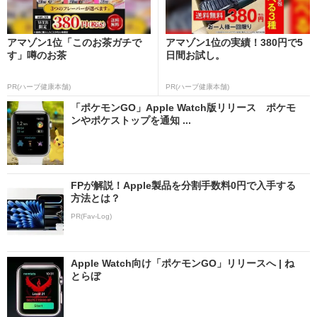
アマゾン1位「このお茶ガチで
アマゾン1位の実績！380円で5
す」噂のお茶
日間お試し。
PR(ハーブ健康本舗)
PR(ハーブ健康本舗)
「ポケモンGO」Apple Watch版リリース ポケモ
ンやポケストップを通知 ...
FPが解説！Apple製品を分割手数料0円で入手する
方法とは？
PR(Fav-Log)
Apple Watch向け「ポケモンGO」リリースへ | ね
とらぼ