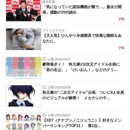
森永乳業
「気になっていた認知機能が菌で…」森永が開
発。感動の70代続出
PR
アイリスプラザ
【大人気】ひんやり冷感寝具で快適な睡眠をあ
なたに。
PR
公開 2016/10/17
豪華過ぎィ！ 秋元康の2次元アイドル企画に
「君の名は。」「けいおん！」などのクリ...
公開 2016/10/29
秋元康の“二次元アイドル”企画、ついに8人全員
のビジュアルが解禁！ メカクレの子...
公開 2021/04/27
【22/7（ナナブンノニジュウニ）】好きなメン
バーランキングTOP11！ 第1位...