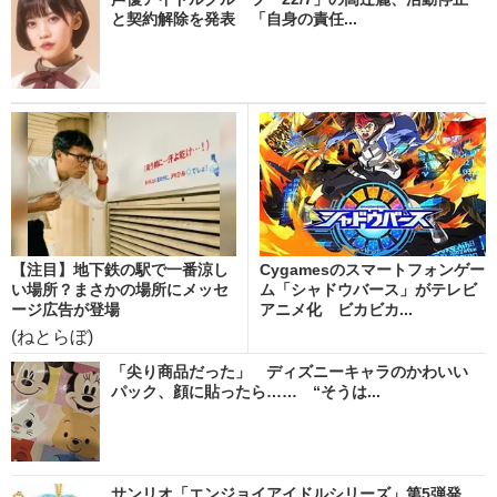
と契約解除を発表 「自身の責任...
【注目】地下鉄の駅で一番涼し
Cygamesのスマートフォンゲー
い場所？まさかの場所にメッセ
ム「シャドウバース」がテレビ
ージ広告が登場
アニメ化 ビカビカ...
(ねとらぼ)
「尖り商品だった」 ディズニーキャラのかわいい
パック、顔に貼ったら…… “そうは...
サンリオ「エンジョイアイドルシリーズ」第5弾発