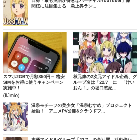
自称「最も英語が得意なバーチャルYouTuber」藤
間桜に注目集まる 急上昇ラン...
スマホ2GBで月額850円～ 格安
秋元康の2次元アイドル企画、グ
SIMをお得に使うキャンペーン
ループ名は「22/7」に 「けい
実施中！
おん！」の堀口悠紀...
(IIJmio)
温泉モチーフの美少女「温泉むすめ」プロジェクト
始動！ アニメPV公開&クラウドフ...
声優アイドルグループ「22/7」の高辻麗、活動停止