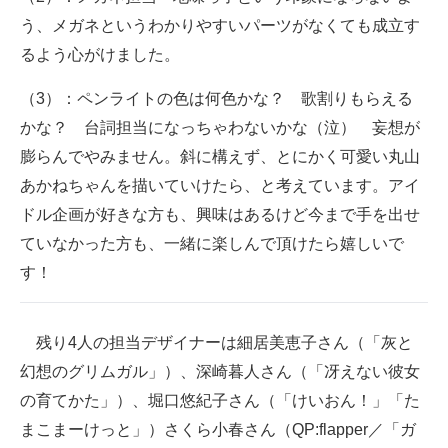
う、メガネというわかりやすいパーツがなくても成立す
るよう心がけました。
（3）：ペンライトの色は何色かな？ 歌割りもらえる
かな？ 台詞担当になっちゃわないかな（泣） 妄想が
膨らんでやみません。斜に構えず、とにかく可愛い丸山
あかねちゃんを描いていけたら、と考えています。アイ
ドル企画が好きな方も、興味はあるけど今まで手を出せ
ていなかった方も、一緒に楽しんで頂けたら嬉しいで
す！
残り4人の担当デザイナーは細居美恵子さん（「灰と
幻想のグリムガル」）、深崎暮人さん（「冴えない彼女
の育てかた」）、堀口悠紀子さん（「けいおん！」「た
まこまーけっと」）さくら小春さん（QP:flapper／「ガ