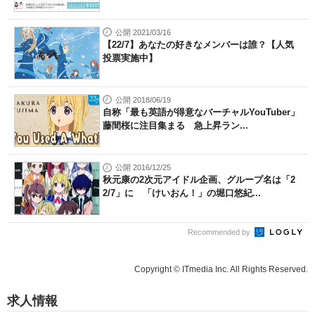
公開 2021/03/16
【22/7】あなたの好きなメンバーは誰？【人気
投票実施中】
公開 2018/06/19
自称「最も英語が得意なバーチャルYouTuber」
藤間桜に注目集まる 急上昇ラン...
公開 2016/12/25
秋元康の2次元アイドル企画、グループ名は「2
2/7」に 「けいおん！」の堀口悠紀...
Recommended by
Copyright © ITmedia Inc. All Rights Reserved.
求人情報