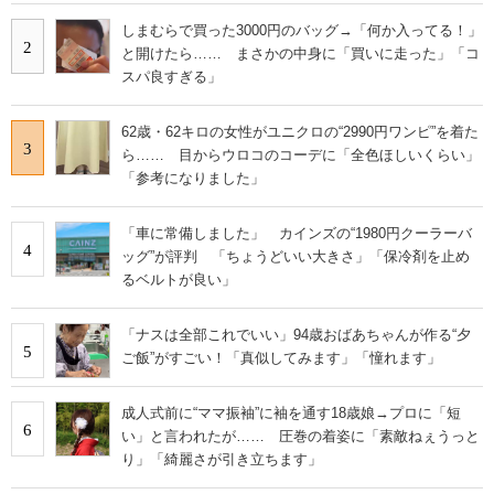
しまむらで買った3000円のバッグ→「何か入ってる！」
2
と開けたら…… まさかの中身に「買いに走った」「コ
スパ良すぎる」
62歳・62キロの女性がユニクロの“2990円ワンピ”を着た
3
ら…… 目からウロコのコーデに「全色ほしいくらい」
「参考になりました」
「車に常備しました」 カインズの“1980円クーラーバ
4
ッグ”が評判 「ちょうどいい大きさ」「保冷剤を止め
るベルトが良い」
「ナスは全部これでいい」94歳おばあちゃんが作る“夕
5
ご飯”がすごい！「真似してみます」「憧れます」
成人式前に“ママ振袖”に袖を通す18歳娘→プロに「短
6
い」と言われたが…… 圧巻の着姿に「素敵ねぇうっと
り」「綺麗さが引き立ちます」