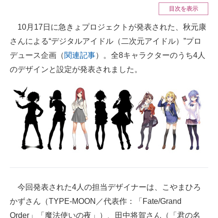
目次を表示
ITの今と未来を見通す
10月17日に急きょプロジェクトが発表された、秋元康
さんによる“デジタルアイドル（二次元アイドル）”プロ
スマホと通信の最新トレンド
デュース企画（
関連記事
）。全8キャラクターのうち4人
進化するPCとデバイスの未来
のデザインと設定が発表されました。
好きが集まる 比べて選べる
ビジネスと働き方のヒント
AI活用のいまが分かる
企業ITのトレンドを詳説
経営リーダーのコミュニティ
今回発表された4人の担当デザイナーは、こやまひろ
マーケ×ITの今がよく分かる
かずさん（TYPE-MOON／代表作：「Fate/Grand
ITエンジニア向け専門サイト
Order」「魔法使いの夜」）、田中将賀さん（「君の名