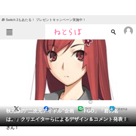
🎁 Switch 2もあたる！ プレゼントキャンペーン実施中！
ねとらぼメニュー
TOP
ニュース
エンタメ
クイズ
グルメ
地域
住まい
教育・育児
動物
リサーチ
2016/10/23 09:50（公開）
X
Share
LINE
hatena
会員記事
秋元康の“二次元アイドル”企画 「FGO」「君の名
は。」クリエイターらによるデザイン＆コメント発表！
こやまひろかずさん、田中将賀さん、カントクさん、小原トメ太
メディア
さん！
注目記事を集めた総合ページ