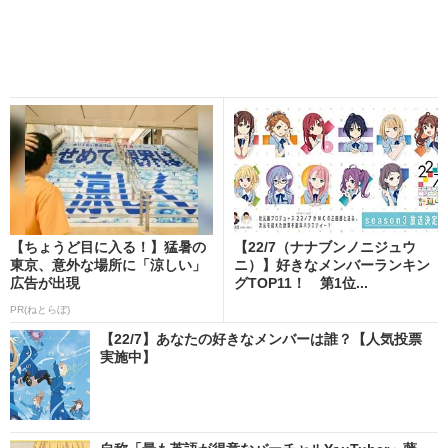
【ちょうど目に入る！】猛暑の
【22/7（ナナブンノニジュウ
東京、意外な場所に「涼しい」
ニ）】好きなメンバーランキン
広告が出現
グTOP11！ 第1位...
PR(ねとらぼ)
【22/7】あなたの好きなメンバーは誰？【人気投票
実施中】