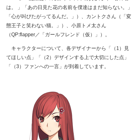
は。 」「あの日見た花の名前を僕達はまだ知らない。」
企業向けIT製品の総合サイト
「心が叫びたがってるんだ。」）、カントクさん（「変
IT製品の技術・比較・事例
態王子と笑わない猫。」）、小原トメ太さん
（QP:flapper／「ガールフレンド（仮）」）。
製造業のIT導入・活用を支援
モノづくり技術者専門サイト
キャラクターについて、各デザイナーから「（1）見
てほしい点」「（2）デザインする上で大切にした点」
エレクトロニクス専門サイト
「（3）ファンへの一言」が到着しています。
電子設計の基本と応用
エネルギーの専門メディア
建設×テクノロジーの最前線
ちょっと気になるネットの話題