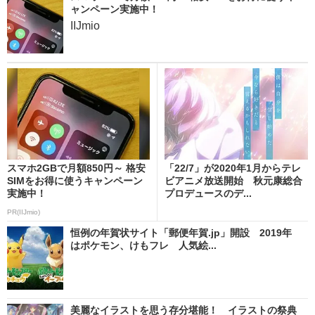
ャンペーン実施中！
IIJmio
スマホ2GBで月額850円～ 格安
「22/7」が2020年1月からテレ
SIMをお得に使うキャンペーン
ビアニメ放送開始 秋元康総合
実施中！
プロデュースのデ...
PR(IIJmio)
恒例の年賀状サイト「郵便年賀.jp」開設 2019年
はポケモン、けもフレ 人気絵...
美麗なイラストを思う存分堪能！ イラストの祭典