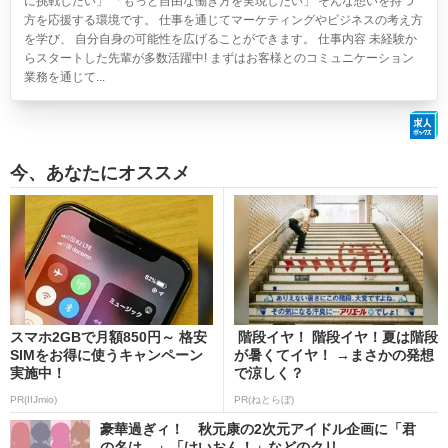
に挑戦したい」 「もっと自由な働き方を実現したい」 そんな想いを持つ
方を応援する環境です。 仕事を通じてマーケティングやビジネスの考え方
を学び、 自分自身の可能性を広げることができます。 仕事内容 未経験か
らスタートした先輩が多数活躍中! まずはお客様とのコミュニケーション
業務を通じて...
今、あなたにオススメ
スマホ2GBで月額850円～ 格安
階段イヤ！ 階段イヤ！夏は階段
SIMをお得に使うキャンペーン
が暑くてイヤ！ →まさかの発想
実施中！
で涼しく？
PR(IIJmio)
PR(ねとらぼ)
豪華過ぎィ！ 秋元康の2次元アイドル企画に「君
の名は。」「けいおん！」などのクリ...