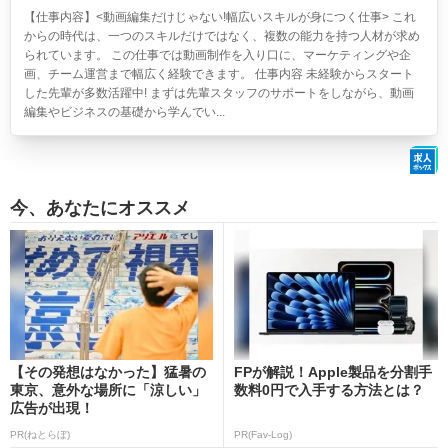
【仕事内容】<動画編集だけじゃない!幅広いスキルが身につく仕事> これ
からの時代は、一つのスキルだけではなく、複数の能力を持つ人材が求め
られています。 この仕事では動画制作を入り口に、マーケティングや企
画、チーム運営まで幅広く経験できます。 仕事内容 未経験からスタート
した先輩が多数活躍中! まずは先輩スタッフのサポートをしながら、動画
編集やビジネスの基礎から学んでい...
今、あなたにオススメ
【その発想はなかった】猛暑の
FPが解説！Apple製品を分割手
東京、意外な場所に「涼しい」
数料0円で入手する方法とは？
広告が出現！
PR(ねとらぼ)
PR(Fav-Log)