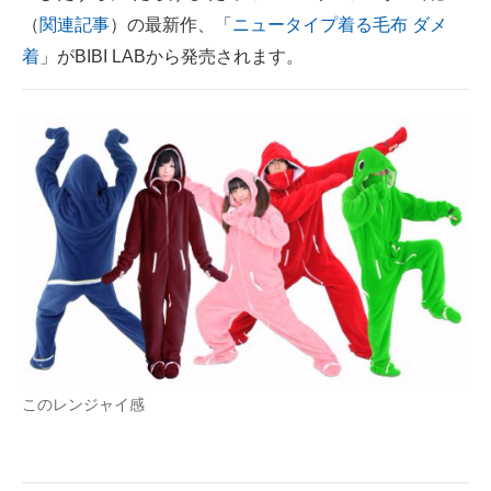
（
関連記事
）の最新作、「
ニュータイプ着る毛布 ダメ
ITの今と未来を見通す
着
」がBIBI LABから発売されます。
スマホと通信の最新トレンド
進化するPCとデバイスの未来
好きが集まる 比べて選べる
ビジネスと働き方のヒント
AI活用のいまが分かる
企業ITのトレンドを詳説
経営リーダーのコミュニティ
このレンジャイ感
マーケ×ITの今がよく分かる
ITエンジニア向け専門サイト