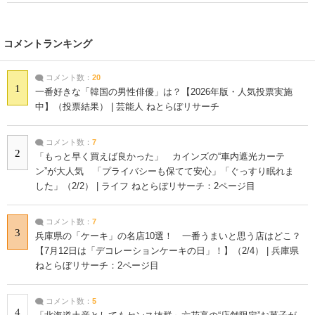
コメントランキング
コメント数：
20
1
一番好きな「韓国の男性俳優」は？【2026年版・人気投票実施
中】（投票結果） | 芸能人 ねとらぼリサーチ
コメント数：
7
2
「もっと早く買えば良かった」 カインズの“車内遮光カーテ
ン”が大人気 「プライバシーも保てて安心」「ぐっすり眠れま
した」（2/2） | ライフ ねとらぼリサーチ：2ページ目
コメント数：
7
3
兵庫県の「ケーキ」の名店10選！ 一番うまいと思う店はどこ？
【7月12日は「デコレーションケーキの日」！】（2/4） | 兵庫県
ねとらぼリサーチ：2ページ目
コメント数：
5
4