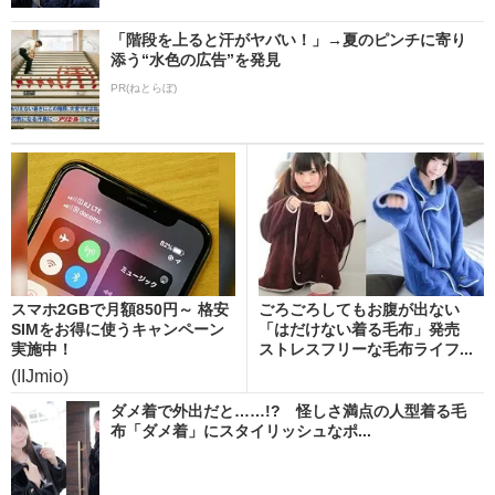
「階段を上ると汗がヤバい！」→夏のピンチに寄り
添う“水色の広告”を発見
PR(ねとらぼ)
スマホ2GBで月額850円～ 格安
ごろごろしてもお腹が出ない
SIMをお得に使うキャンペーン
「はだけない着る毛布」発売
実施中！
ストレスフリーな毛布ライフ...
(IIJmio)
ダメ着で外出だと……!? 怪しさ満点の人型着る毛
布「ダメ着」にスタイリッシュなポ...