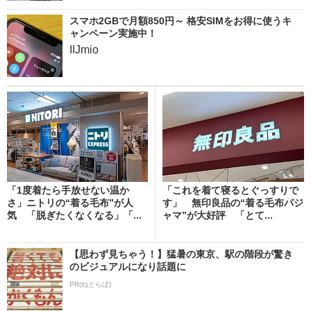
スマホ2GBで月額850円～ 格安SIMをお得に使うキ
ャンペーン実施中！
IIJmio
「1度着たら手放せない温か
「これを着て寝るとぐっすりで
さ」ニトリの“着る毛布”が人
す」 無印良品の“着る毛布パジ
気 「脱ぎたくなくなる」「...
ャマ”が大好評 「とて...
【思わず見ちゃう！】猛暑の東京、駅の階段が驚き
のビジュアルになり話題に
PR(ねとらぼ)