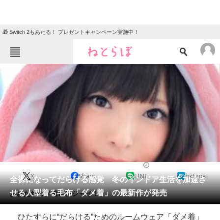
🎁 Switch 2もあたる！ プレゼントキャンペーン実施中！
ねとらぼメニュー
TOP
ニュース
エンタメ
クイズ
グルメ
地域
住まい
教育・育児
動物
リサーチ
2016/11/11 07:00（公開）
X
Share
LINE
hatena
会員記事
全裸になってだらける感覚 冬のインドア生活を加速さ
せる人型着る毛布「ダメ着」の最新作が発売
おれたちダメ着レンジャイ！
メディア
ひたすらに“だらける”ためのルームウェア「ダメ着」
注目記事を集めた総合ページ