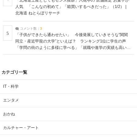
「北海道土産としてもセンス抜群」六花亭の“店舗限定”お菓子が
人気 「こんなの初めて」「箱買いするべきだった」（1/2） |
北海道 ねとらぼリサーチ
コメント数：
3
5
「子供ができたら通わせたい」 今後発展していきそうな“関関
同立・産近甲龍の大学”といえば？ ランキング1位に学生の声
「学問の街のように多様に学べる」「就職や進学の実績も高い」
| 大学 ねとらぼリサーチ
カテゴリ一覧
IT・科学
エンタメ
おかね
カルチャー・アート