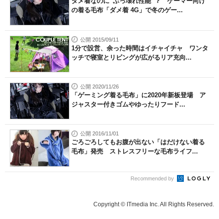
ダメ着なのに“ぶっ壊れ性能”？ ゲーマー向け
の着る毛布「ダメ着 4G」で冬のゲー...
公開 2015/09/11
1分で設営、余った時間はイチャイチャ ワンタ
ッチで寝室とリビングが広がるリア充向...
公開 2020/11/26
「ゲーミング着る毛布」に2020年新板登場 ア
ジャスター付きゴムやゆったりフード...
公開 2016/11/01
ごろごろしてもお腹が出ない「はだけない着る
毛布」発売 ストレスフリーな毛布ライフ...
Recommended by
Copyright © ITmedia Inc. All Rights Reserved.