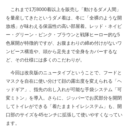
企業向けIT製品の総合サイト
これまで1万8000着以上を販売し「動けるダメ人間」
を量産してきたというダメ着は、冬に「全裸のような開
IT製品の技術・比較・事例
放感」が味わえる保温性の高い部屋着。レッド・ネイビ
製造業のIT導入・活用を支援
ー・グリーン・ピンク・ブラウンと戦隊ヒーロー的な5
色展開が特徴的ですが、お腹まわりの締め付けがないワ
モノづくり技術者専門サイト
ンピース構造や、頭から足先まで全身をカバーするな
エレクトロニクス専門サイト
ど、その仕様には多くのこだわりが。
電子設計の基本と応用
今回は改良版のニュータイプということで、フードと
マスクを自在に使い分けて顔の露出度を変えられる「ヘ
エネルギーの専門メディア
ッドギア」、指先の出し入れが可能な手袋システム「可
建設×テクノロジーの最前線
変ミトン」を導入。さらに、ジッパーでお尻部分を開閉
してトイレができる「着たままトイレシステム」も、開
ちょっと気になるネットの話題
口部のサイズを45センチに拡張して使いやすくなってい
ます。