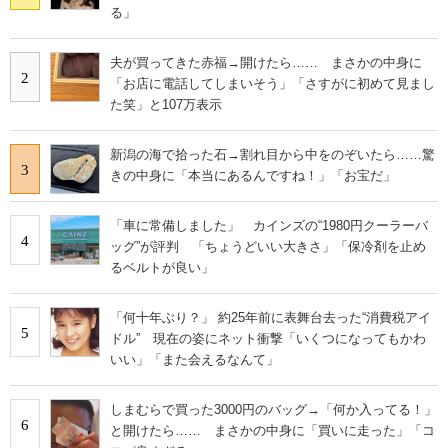
る」
夫が買ってきた赤福→開けたら…… まさかの中身に
2
「お店に電話してしまいそう」「さすがに初めて見まし
た笑」と107万表示
新潟の海で拾った石→割れ目から中をのぞいたら……驚
3
きの中身に「本当にあるんですね！」「お宝だ」
「車に常備しました」 カインズの“1980円クーラーバ
4
ッグ”が評判 「ちょうどいい大きさ」「保冷剤を止め
るベルトが良い」
「何十年ぶり？」 約25年前に表舞台去った“消費税アイ
5
ドル” 現在の姿にネット衝撃「いくつになってもかわ
いい」「また会えるなんて」
しまむらで買った3000円のバッグ→「何か入ってる！」
6
と開けたら…… まさかの中身に「買いに走った」「コ