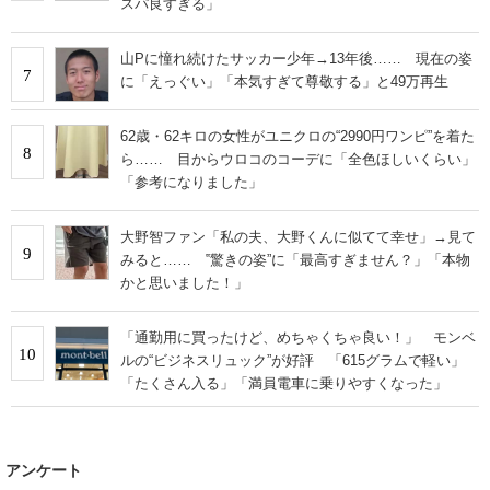
スパ良すぎる」
山Pに憧れ続けたサッカー少年→13年後…… 現在の姿
7
に「えっぐい」「本気すぎて尊敬する」と49万再生
62歳・62キロの女性がユニクロの“2990円ワンピ”を着た
8
ら…… 目からウロコのコーデに「全色ほしいくらい」
「参考になりました」
大野智ファン「私の夫、大野くんに似てて幸せ」→見て
9
みると…… ‟驚きの姿”に「最高すぎません？」「本物
かと思いました！」
「通勤用に買ったけど、めちゃくちゃ良い！」 モンベ
10
ルの“ビジネスリュック”が好評 「615グラムで軽い」
「たくさん入る」「満員電車に乗りやすくなった」
アンケート