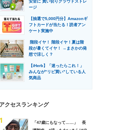
安全に 買い切りクラウドストレ
門メディア
建設×テクノロジーの最前線
ージ
【抽選で5,000円分】Amazonギ
フトカードが当たる！読者アン
ケート実施中
階段イヤ！ 階段イヤ！夏は階
段が暑くてイヤ！ →まさかの発
想で涼しく？
【iHerb】「迷ったらこれ！」
みんなが"リピ買い"している人
気商品
アクセスランキング
1
「47歳にもなって……」 長