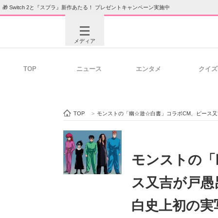
🎁 Switch 2と『スプラ』新作あたる！ プレゼントキャンペーン実施中
メディア
TOP
ニュース
エンタメ
クイズ
注目記事を集めた総合ページ
ITの今
TOP
>
モンストの「幽☆遊☆白書」コラボCM、ピース
ビジネスと働き方のヒント
AI活用
モンストの「
ス又吉が戸愚
ITエンジニア向け専門サイト
企業向けI
白史上初の実