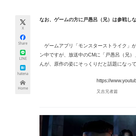
モノづくり技術者専門サイト
エレクトロ
なお、ゲームの方に戸愚呂（兄）は参戦し
X
ちょっと気になるネットの話題
Share
ゲームアプリ「モンスターストライク」が
ン中ですが、放送中のCMに「戸愚呂（兄）
LINE
んが、原作の姿にそっくりだと話題になっ
hatena
https://www.you
Home
又吉兄者篇