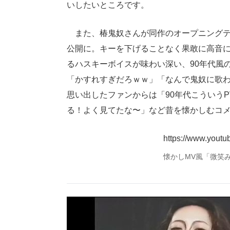
いしたいところです。
また、椿鬼奴さんが同作のオープニングテ
公開に。キーを下げることなく果敢に高音
るハスキーボイスが味わい深い、90年代風
「かすれすぎだろｗｗ」「なんで鬼奴に歌
思い出したファンからは「90年代こういう
る！よく見てたな〜」など昔を懐かしむコ
https://www.you
懐かしMV風「微笑