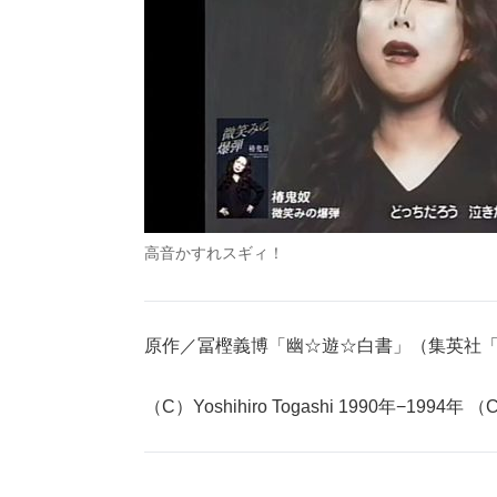
高音かすれスギィ！
原作／冨樫義博「幽☆遊☆白書」（集英社
（C）Yoshihiro Togashi 1990年−199