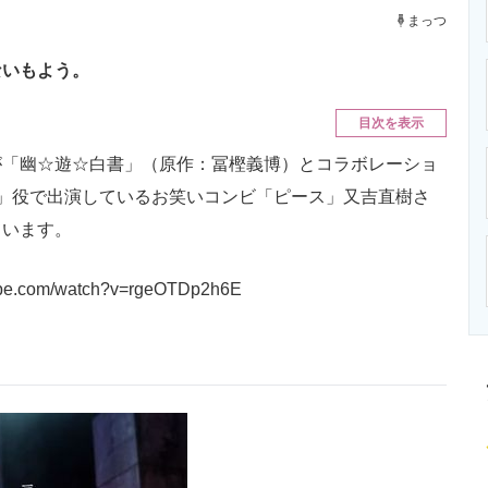
ニクス専門サイト
電子設計の基本と応用
エネルギーの専
まっつ
ないもよう。
目次を表示
「幽☆遊☆白書」（原作：冨樫義博）とコラボレーショ
」役で出演しているお笑いコンビ「ピース」又吉直樹さ
ています。
tube.com/watch?v=rgeOTDp2h6E