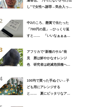
瀬智也、“汚ったないさらけ出
し”で女性へ謝罪→気合入った
髪形に反響も…… 「長瀬な
2
ら私が許す」「あれはネ
中2のころ、懸賞で当たった
タ？」
「780円の皿」→ひっくり返
すと…… 「いいなぁぁぁぁ
ぁ！」まさかのお宝に「胸熱
3
ですね……」
アフリカで“新種のサル”発
見 唇は鮮やかなオレンジ
色 研究者は絶滅危惧種への
分類も提案【海外】
4
100均で買った手ぬぐい→子
ども用にアレンジする
と…… 夏にピッタリなアイ
テムに「斬新！」「凄いぃ」