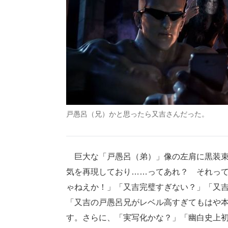
戸愚呂（兄）かと思ったら又吉さんだった。
巨大な「戸愚呂（弟）」像の左肩に黒装束
気を再現しており……ってあれ？ それって普
ゃねえか！」「又吉完璧すぎない？」「又
「又吉の戸愚呂兄がレベル高すぎてもはや
す。さらに、「実写化かな？」「幽白史上