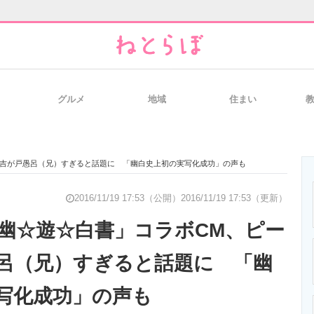
グルメ
地域
住まい
と未来を見通す
スマホと通信の最新トレンド
進化するPCとデ
又吉が戸愚呂（兄）すぎると話題に 「幽白史上初の実写化成功」の声も
のいまが分かる
企業ITのトレンドを詳説
経営リーダーの
2016/11/19 17:53（公開）
2016/11/19 17:53（更新）
幽☆遊☆白書」コラボCM、ピー
呂（兄）すぎると話題に 「幽
T製品の総合サイト
IT製品の技術・比較・事例
製造業のIT導入
写化成功」の声も