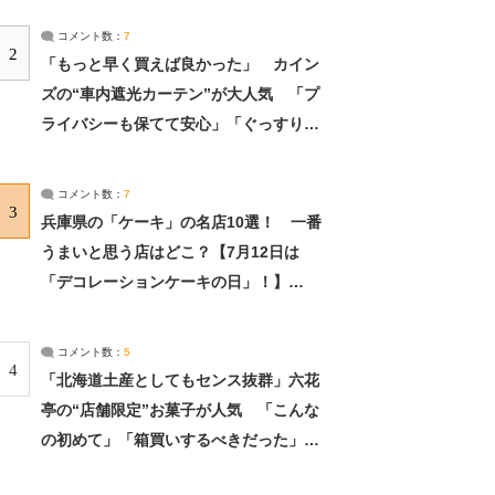
コメント数：
7
2
「もっと早く買えば良かった」 カイン
ズの“車内遮光カーテン”が大人気 「プ
ライバシーも保てて安心」「ぐっすり眠
れました」（2/2） | ライフ ねとらぼリ
サーチ：2ページ目
コメント数：
7
3
兵庫県の「ケーキ」の名店10選！ 一番
うまいと思う店はどこ？【7月12日は
「デコレーションケーキの日」！】
（2/4） | 兵庫県 ねとらぼリサーチ：2ペ
ージ目
コメント数：
5
4
「北海道土産としてもセンス抜群」六花
亭の“店舗限定”お菓子が人気 「こんな
の初めて」「箱買いするべきだった」
（1/2） | 北海道 ねとらぼリサーチ