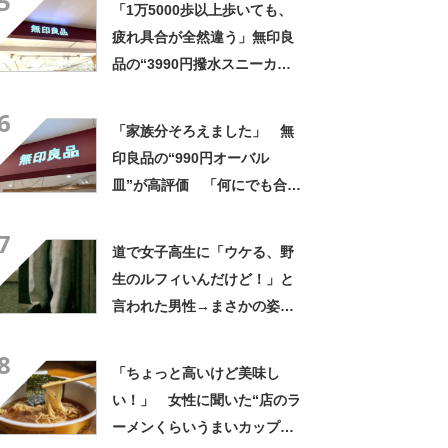
5
「1万5000歩以上歩いても、
疲れ具合が全然違う」無印良
品の“3990円撥水スニーカ
ー”に「もう何足目かわからな
6
い」「パンツでもスカートで
「家族分そろえました」 無
も合う」の声
印良品の“990円オーバル
皿”が高評価 「何にでも合
う」「盛り付けるだけでカフ
7
ェっぽくなってお気に入り」
道で女子高生に「ウケる、野
生のルフィいんだけど！」と
言われた男性→まさかの姿に
「的確」「反論の余地なし
8
www」
「ちょっと高いけど美味し
い！」 女性に聞いた“店のラ
ーメンくらいうまいカップ