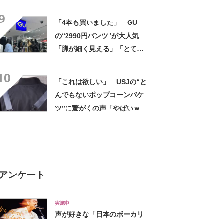
麺”ランキング上位に「毎回ス
9
ープ飲み干してます」「チャ
「4本も買いました」 GU
ーシューあるのも良さ」の声
の“2990円パンツ”が大人気
「脚が細く見える」「とても
柔らかく履き心地抜群」「仕
10
事でもプライベートでも重宝
「これは欲しい」 USJの“と
します」
んでもないポップコーンバケ
ツ”に驚がくの声「やばいｗ
ｗ」「天才的発想」
アンケート
実施中
声が好きな「日本のボーカリ