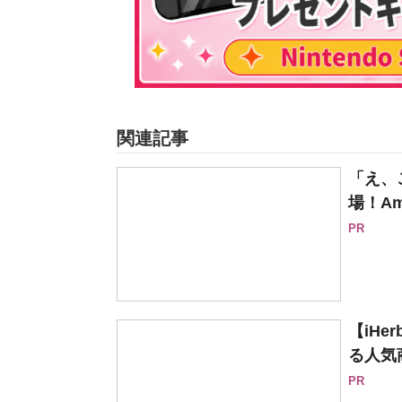
関連記事
「え、
場！Am
PR
【iH
る人気
PR