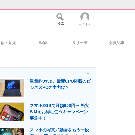
検索
ログイン
教育・育児
動物
リサーチ
会員記事
バイスの未来
好きが集まる 比べて選べる
- PR -
重量約999g、最新CPU搭載のビ
コミュニティ
マーケ×ITの今がよく分かる
ジネスPCの実力は？
スマホ2GBで月額850円～ 格安
・活用を支援
SIMをお得に使うキャンペーン
実施中！
スマホの写真／動画をもう一段