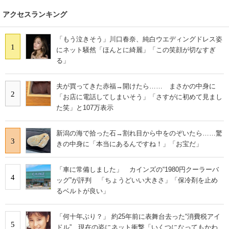
アクセスランキング
「もう泣きそう」川口春奈、純白ウエディングドレス姿
1
にネット騒然「ほんとに綺麗」「この笑顔が切なすぎ
る」
夫が買ってきた赤福→開けたら…… まさかの中身に
2
「お店に電話してしまいそう」「さすがに初めて見まし
た笑」と107万表示
新潟の海で拾った石→割れ目から中をのぞいたら……驚
3
きの中身に「本当にあるんですね！」「お宝だ」
「車に常備しました」 カインズの“1980円クーラーバ
4
ッグ”が評判 「ちょうどいい大きさ」「保冷剤を止め
るベルトが良い」
「何十年ぶり？」 約25年前に表舞台去った“消費税アイ
5
ドル” 現在の姿にネット衝撃「いくつになってもかわ