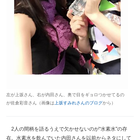
企業向けIT製品の総合サイト
IT製品の技術・比較・事例
製造業のIT導入・活用を支援
モノづくり技術者専門サイト
エレクトロニクス専門サイト
電子設計の基本と応用
エネルギーの専門メディア
左が上坂さん、右が内田さん、奥で目をギョロつかせてるの
建設×テクノロジーの最前線
が佐倉彩音さん（画像は
上坂すみれさんのブログ
から）
ちょっと気になるネットの話題
2人の間柄を語るうえで欠かせないのが“水素水”の存
在。水素水を飲んでいた内田さんを以前からネタにして