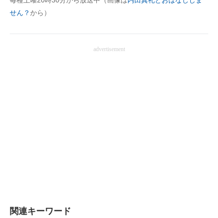
毎種土曜20時30分から放送中（画像は
内田真礼とおはなししま
せん？
から）
advertisement
関連キーワード