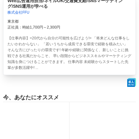
Web広告運用担当/ネイルOK/交通費支給/SNSマーケティン
グ/SNS運用が学べる
株式会社FFU
東京都
正社員：時給1,700円～2,300円
【仕事内容】<20代から自分の可能性を広げよう!> 「将来どんな仕事をし
たいかわからない」 「若いうちから成長できる環境で経験を積みたい」
そんな方にぴったりの環境です! 年齢や経験に関係なく、新しいことに挑
戦できる社風だからこそ、 早い段階からビジネススキルやマーケティング
知識を身につけることができます。 仕事内容 未経験からスタートした先
輩が多数活躍中! ...
今、あなたにオススメ