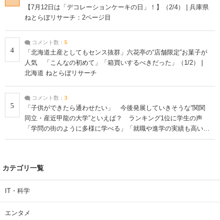
【7月12日は「デコレーションケーキの日」！】（2/4） | 兵庫県
ねとらぼリサーチ：2ページ目
コメント数：
5
4
「北海道土産としてもセンス抜群」六花亭の“店舗限定”お菓子が
人気 「こんなの初めて」「箱買いするべきだった」（1/2） |
北海道 ねとらぼリサーチ
コメント数：
3
5
「子供ができたら通わせたい」 今後発展していきそうな“関関
同立・産近甲龍の大学”といえば？ ランキング1位に学生の声
「学問の街のように多様に学べる」「就職や進学の実績も高い」
| 大学 ねとらぼリサーチ
カテゴリ一覧
IT・科学
エンタメ