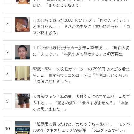
いい」「また会えるなんて」
しまむらで買った3000円のバッグ→「何か入ってる！」
6
と開けたら…… まさかの中身に「買いに走った」「コ
スパ良すぎる」
山Pに憧れ続けたサッカー少年→13年後…… 現在の姿
7
に「えっぐい」「本気すぎて尊敬する」と49万再生
62歳・62キロの女性がユニクロの“2990円ワンピ”を着た
8
ら…… 目からウロコのコーデに「全色ほしいくらい」
「参考になりました」
大野智ファン「私の夫、大野くんに似てて幸せ」→見て
9
みると…… ‟驚きの姿”に「最高すぎません？」「本物
かと思いました！」
「通勤用に買ったけど、めちゃくちゃ良い！」 モンベ
10
ルの“ビジネスリュック”が好評 「615グラムで軽い」