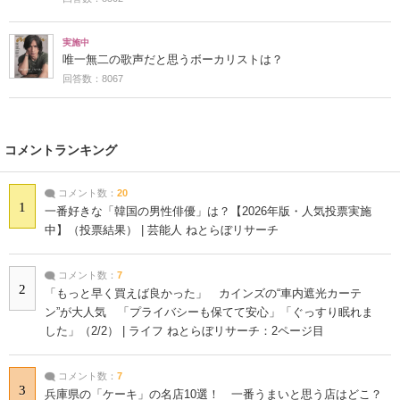
実施中
唯一無二の歌声だと思うボーカリストは？
回答数：8067
コメントランキング
コメント数：
20
1
一番好きな「韓国の男性俳優」は？【2026年版・人気投票実施
中】（投票結果） | 芸能人 ねとらぼリサーチ
コメント数：
7
2
「もっと早く買えば良かった」 カインズの“車内遮光カーテ
ン”が大人気 「プライバシーも保てて安心」「ぐっすり眠れま
した」（2/2） | ライフ ねとらぼリサーチ：2ページ目
コメント数：
7
3
兵庫県の「ケーキ」の名店10選！ 一番うまいと思う店はどこ？