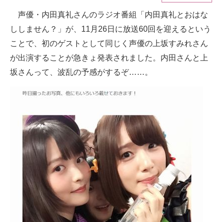
声優・内田真礼さんのラジオ番組「内田真礼とおはな
ITの今と未来を見通す
ししません？」が、11月26日に放送60回を迎えるという
スマホと通信の最新トレンド
ことで、初のゲストとして同じく声優の上坂すみれさん
が出演することが急きょ発表されました。内田さんと上
進化するPCとデバイスの未来
坂さんって、波乱の予感がするぞ……。
好きが集まる 比べて選べる
ビジネスと働き方のヒント
AI活用のいまが分かる
企業ITのトレンドを詳説
経営リーダーのコミュニティ
マーケ×ITの今がよく分かる
ITエンジニア向け専門サイト