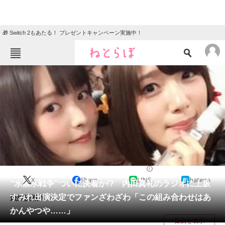
🎁 Switch 2もあたる！ プレゼントキャンペーン実施中！
ねとらぼメニュー
TOP
ニュース
エンタメ
クイズ
グルメ
地域
住まい
教育・育児
動物
リサーチ
2016/11/25 18:58（公開）
X
Share
LINE
hatena
会員記事
“水素水戦争”ついに決着か!? 内田真礼のラジオに上坂
すみれ出演決定でファンざわざわ「この組み合わせはあ
最終決戦！
メディア
かんやつや……」
目次を表示
注目記事を集めた総合ページ