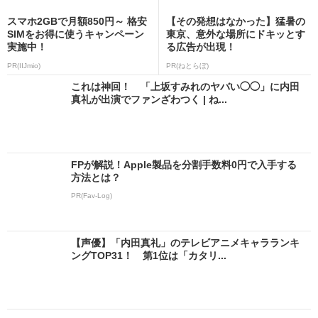
スマホ2GBで月額850円～ 格安
【その発想はなかった】猛暑の
SIMをお得に使うキャンペーン
東京、意外な場所にドキッとす
実施中！
る広告が出現！
PR(IIJmio)
PR(ねとらぼ)
これは神回！ 「上坂すみれのヤバい◯◯」に内田
真礼が出演でファンざわつく | ね...
FPが解説！Apple製品を分割手数料0円で入手する
方法とは？
PR(Fav-Log)
【声優】「内田真礼」のテレビアニメキャラランキ
ングTOP31！ 第1位は「カタリ...