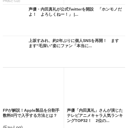
PR(ねとらぼ)
声優・内田真礼が公式Twitterを開設 「ホンモノだ
よ！ よろしくねー！」 |...
上坂すみれ、約2年ぶりに個人SNSを再開！ ます
ます“毛深い”姿にファン「本当に...
FPが解説！Apple製品を分割手
声優「内田真礼」さんが演じた
数料0円で入手する方法とは？
テレビアニメキャラ人気ランキ
ングTOP32！ 2位の...
(Fav-Log)