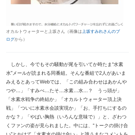
オカルトウォーターと上坂さん（画像は
上坂すみれさんのブ
ログ
から）
しかし、今でもその騒動が尾を引いてか時たま“水素
水”メールが読まれる同番組。そんな番組で2人があいま
みえるとあってWebでは、「この組み合わせはあかんや
つや…」「すみぺ…たそ…水素…水…？ うっ頭が」
「水素水戦争の終結か」「オカルトウォーター頂上決
戦」「ついに水素水会談実現か」「お、手打ちにするの
かな？」「やばい胸熱（いろんな意味で）」と、ざわつ
くファンの姿が見られました。中には、“トークの掛け合
い”とかけて「水素水の掛け合い」と誰うまなコメントを