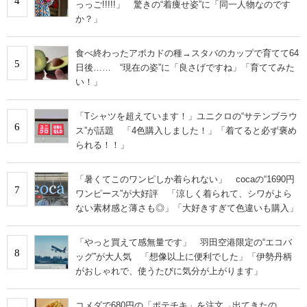
4
っっご!!!!!」 驚きの“着痩せ姿”に「同一人物なのです
か？」
食べ終わったアボカドの種→スタバのカップで育てて64
5
日後…… “現在の姿”に「良さげですね」「育ててみた
い！」
「Tシャツを超えています！」ユニクロの“サテンブラウ
6
ス”が話題 「4色購入しました！」「着てると必ず褒め
られる！！」
「暑くてこのワンピしか着られない」 cocaの“1690円
7
ワンピース”が大好評 「涼しく着られて、シワがよら
ない素材感と薄さも◎」「大好きすぎて色違いも購入」
「やっと買えて感無量です」 羽田空港限定の“エコバ
8
ッグ”が大人気 「想像以上に便利でした」「伊勢丹柄
がおしゃれで、使うたびに気分が上がります」
コメダで680円の「ポテチキ」を注文→出てきたの