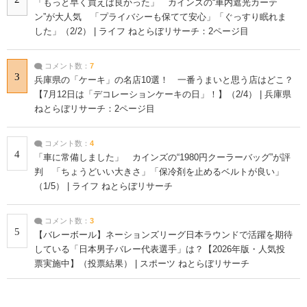
「もっと早く買えば良かった」 カインズの“車内遮光カーテ
ン”が大人気 「プライバシーも保てて安心」「ぐっすり眠れま
した」（2/2） | ライフ ねとらぼリサーチ：2ページ目
コメント数：
7
3
兵庫県の「ケーキ」の名店10選！ 一番うまいと思う店はどこ？
【7月12日は「デコレーションケーキの日」！】（2/4） | 兵庫県
ねとらぼリサーチ：2ページ目
コメント数：
4
4
「車に常備しました」 カインズの“1980円クーラーバッグ”が評
判 「ちょうどいい大きさ」「保冷剤を止めるベルトが良い」
（1/5） | ライフ ねとらぼリサーチ
コメント数：
3
5
【バレーボール】ネーションズリーグ日本ラウンドで活躍を期待
している「日本男子バレー代表選手」は？【2026年版・人気投
票実施中】（投票結果） | スポーツ ねとらぼリサーチ