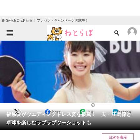
🎁 Switch 2もあたる！ プレゼントキャンペーン実施中！
ねとらぼメニュー
TOP
ニュース
エンタメ
クイズ
グルメ
地域
住まい
教育・育児
動物
リサーチ
2016/12/14 19:55（公開）
X
Share
LINE
hatena
会員記事
福原愛がウエディングドレス姿を披露！ 夫・江宏傑と
卓球を楽しむラブラブツーショットも
2人はドイツで新婚生活を送っています。
メディア
目次を表示
注目記事を集めた総合ページ