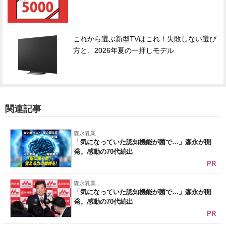
これから選ぶ新型TVはこれ！失敗しない選び
方と、2026年夏の一押しモデル
関連記事
森永乳業
「気になっていた認知機能が菌で…」森永が開
発。感動の70代続出
PR
森永乳業
「気になっていた認知機能が菌で…」森永が開
発。感動の70代続出
PR