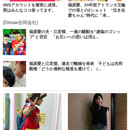
SNSアカウントを着実に成長。
福原愛、24年前アトランタ五輪
実はみんなココ使ってます。
での母との2ショット “泣き虫
愛ちゃん”時代に「本...
(Dreaw合同会社)
福原愛の夫・江宏傑、一連の騒動を“虚偽のゴシッ
プ”と否定 「お互いへの思いは消え...
福原愛と江宏傑、連名で離婚を発表 子どもは共同
親権「どうか過剰な報道を避けて」（...