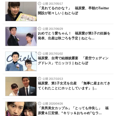
公開 2017/05/17
「見れてるのかな？」 福原愛、早朝のTwitter
開設が初々しい | ねとらぼ
公開 2017/06/29
おめでとう愛ちゃん！ 福原愛が第1子の妊娠を
発表、出産は秋ごろを予定 | ねとら...
公開 2017/01/02
福原愛、台湾で結婚披露宴 「星空ウェディン
グドレス」でニッコリ | ねとらぼ
公開 2017/10/13
福原愛、第1子女児を出産 「無事に産まれてき
てくれたことにホッとしています」 |...
公開 2020/04/26
「美男美女カップル」「とっても仲良し」 福
原愛＆江宏傑、“キリッ＆おちゃめ”なラ...