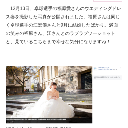
12月13日、卓球選手の福原愛さんのウエディングドレ
ITの今と未来を見通す
ス姿を撮影した写真が公開されました。福原さんは同じ
スマホと通信の最新トレンド
く卓球選手の江宏傑さんと9月に結婚したばかり。満面
の笑みの福原さん、江さんとのラブラブツーショット
進化するPCとデバイスの未来
と、見ているこちらまで幸せな気分になりますね！
好きが集まる 比べて選べる
ビジネスと働き方のヒント
AI活用のいまが分かる
企業ITのトレンドを詳説
経営リーダーのコミュニティ
マーケ×ITの今がよく分かる
ITエンジニア向け専門サイト