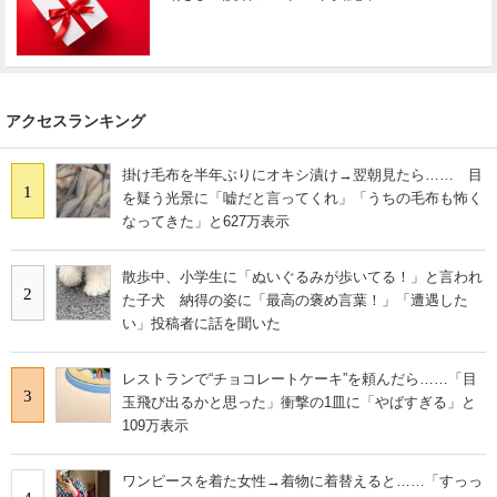
アクセスランキング
掛け毛布を半年ぶりにオキシ漬け→翌朝見たら…… 目
1
を疑う光景に「嘘だと言ってくれ」「うちの毛布も怖く
なってきた」と627万表示
散歩中、小学生に「ぬいぐるみが歩いてる！」と言われ
2
た子犬 納得の姿に「最高の褒め言葉！」「遭遇した
い」投稿者に話を聞いた
レストランで“チョコレートケーキ”を頼んだら……「目
3
玉飛び出るかと思った」衝撃の1皿に「やばすぎる」と
109万表示
ワンピースを着た女性→着物に着替えると……「すっっ