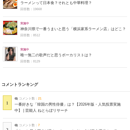
ラーメンって日本食？それとも中華料理？
回答数：19668
実施中
神奈川県で一番うまいと思う「横浜家系ラーメン店」はどこ？
回答数：8512
実施中
唯一無二の歌声だと思うボーカリストは？
回答数：8129
コメントランキング
コメント数：
21
1
一番好きな「韓国の男性俳優」は？【2026年版・人気投票実施
中】 | 芸能人 ねとらぼリサーチ
コメント数：
7
2