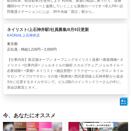
動自転車、軽自動車)を使用します 利用者、家族の相談に乗ったり、医療
機関やケアマネジャーと連携していくことも業務の一つです <求人PR> 訪
問看護ステーションにじは、JR中央線「国立」駅から...
ネイリスト/上石神井駅/社員募集/8月9日更新
KAONAIL上石神井店
東京都
正社員：時給1,226円～2,000円
【仕事内容】新店舗オープン オープニングネイリスト急募! <募集職種> ネ
イリスト <仕事内容> ジェルネイルの施術 スカルプチュア,ジェルネイル <
必要経験> <業種> ネイリスト <施設形態> リラクゼーションサロン ネイル
サロン アイブロウサロン その他 <勤務地> 西武新宿線上石神井駅から徒歩
3分に位置するネイルサロンで。ビル1階のコインランドリーさんの中に、
英会話教室とネイ...
今、あなたにオススメ