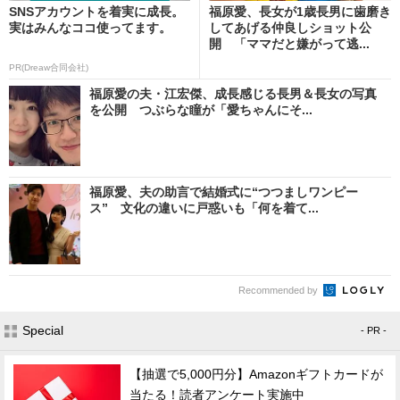
SNSアカウントを着実に成長。
福原愛、長女が1歳長男に歯磨き
実はみんなココ使ってます。
してあげる仲良しショット公
開 「ママだと嫌がって逃...
PR(Dreaw合同会社)
福原愛の夫・江宏傑、成長感じる長男＆長女の写真
を公開 つぶらな瞳が「愛ちゃんにそ...
福原愛、夫の助言で結婚式に“つつましワンピー
ス” 文化の違いに戸惑いも「何を着て...
Recommended by
Special
- PR -
【抽選で5,000円分】Amazonギフトカードが
当たる！読者アンケート実施中