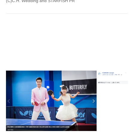
(C)C.H. Wedding and STARFiSH PR
企業向けIT製品の総合サイト
IT製品の技術・比較・事例
製造業のIT導入・活用を支援
モノづくり技術者専門サイト
エレクトロニクス専門サイト
電子設計の基本と応用
エネルギーの専門メディア
建設×テクノロジーの最前線
ちょっと気になるネットの話題