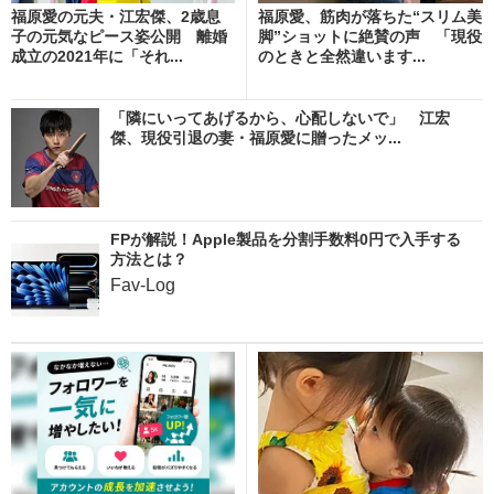
福原愛の元夫・江宏傑、2歳息
福原愛、筋肉が落ちた“スリム美
子の元気なピース姿公開 離婚
脚”ショットに絶賛の声 「現役
成立の2021年に「それ...
のときと全然違います...
「隣にいってあげるから、心配しないで」 江宏
傑、現役引退の妻・福原愛に贈ったメッ...
FPが解説！Apple製品を分割手数料0円で入手する
方法とは？
Fav-Log