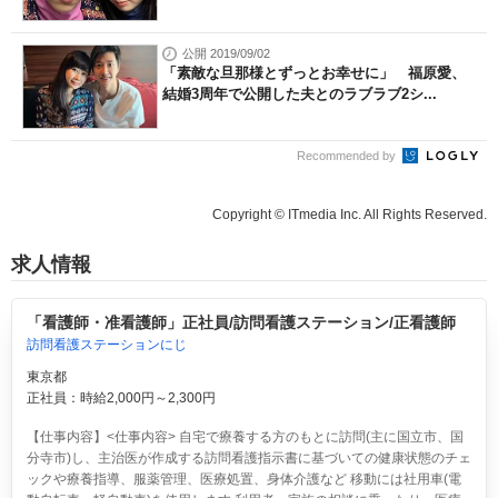
公開 2019/09/02
「素敵な旦那様とずっとお幸せに」 福原愛、
結婚3周年で公開した夫とのラブラブ2シ...
Recommended by
Copyright © ITmedia Inc. All Rights Reserved.
求人情報
「看護師・准看護師」正社員/訪問看護ステーション/正看護師
訪問看護ステーションにじ
東京都
正社員：時給2,000円～2,300円
【仕事内容】<仕事内容> 自宅で療養する方のもとに訪問(主に国立市、国
分寺市)し、主治医が作成する訪問看護指示書に基づいての健康状態のチェ
ックや療養指導、服薬管理、医療処置、身体介護など 移動には社用車(電