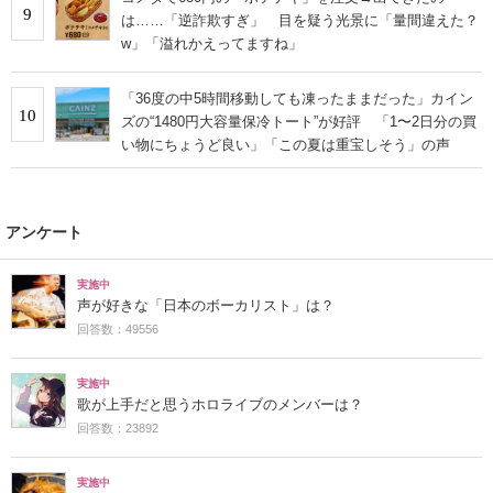
9
は……「逆詐欺すぎ」 目を疑う光景に「量間違えた？
w」「溢れかえってますね」
「36度の中5時間移動しても凍ったままだった」カイン
10
ズの“1480円大容量保冷トート”が好評 「1〜2日分の買
い物にちょうど良い」「この夏は重宝しそう」の声
アンケート
実施中
声が好きな「日本のボーカリスト」は？
回答数：49556
実施中
歌が上手だと思うホロライブのメンバーは？
回答数：23892
実施中