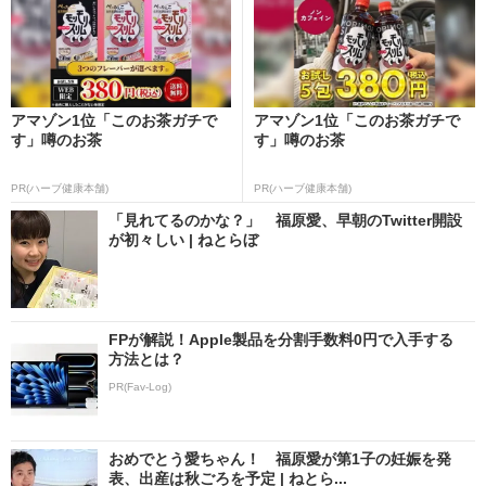
アマゾン1位「このお茶ガチで
アマゾン1位「このお茶ガチで
す」噂のお茶
す」噂のお茶
PR(ハーブ健康本舗)
PR(ハーブ健康本舗)
「見れてるのかな？」 福原愛、早朝のTwitter開設
が初々しい | ねとらぼ
FPが解説！Apple製品を分割手数料0円で入手する
方法とは？
PR(Fav-Log)
おめでとう愛ちゃん！ 福原愛が第1子の妊娠を発
表、出産は秋ごろを予定 | ねとら...