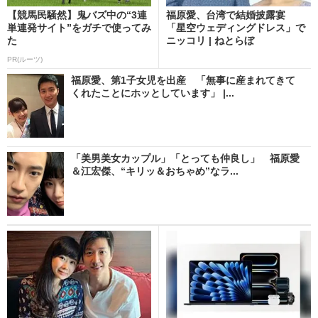
【競馬民騒然】鬼バズ中の“3連
福原愛、台湾で結婚披露宴
単連発サイト”をガチで使ってみ
「星空ウェディングドレス」で
た
ニッコリ | ねとらぼ
PR(ルーツ)
福原愛、第1子女児を出産 「無事に産まれてきて
くれたことにホッとしています」 |...
「美男美女カップル」「とっても仲良し」 福原愛
＆江宏傑、“キリッ＆おちゃめ”なラ...