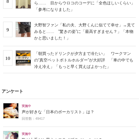
8
ら…… 目からウロコのコーデに「全色ほしいくらい」
「参考になりました」
大野智ファン「私の夫、大野くんに似てて幸せ」→見て
9
みると…… ‟驚きの姿”に「最高すぎません？」「本物
かと思いました！」
「朝買ったドリンクが夕方まで冷たい」 ワークマン
10
の“真空ペットボトルホルダー”が大好評 「車の中でも
冷え冷え」「もっと早く買えばよかった」
アンケート
実施中
声が好きな「日本のボーカリスト」は？
回答数：49417
実施中