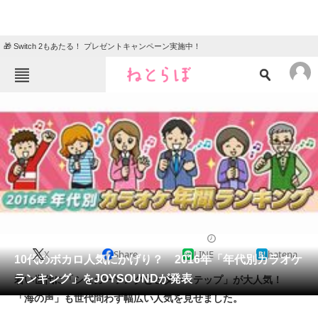
🎁 Switch 2もあたる！ プレゼントキャンペーン実施中！
ねとらぼメニュー
TOP
ニュース
エンタメ
クイズ
グルメ
地域
住まい
教育・育児
動物
リサーチ
2016/12/22 20:59（公開）
X
Share
LINE
hatena
会員記事
10代のボカロ人気にかげり？ 2016年「年代別カラオケ
ランキング」をJOYSOUNDが発表
若い世代に「シュガーソングとビターステップ」が大人気！
メディア
「海の声」も世代問わず幅広い人気を見せました。
注目記事を集めた総合ページ