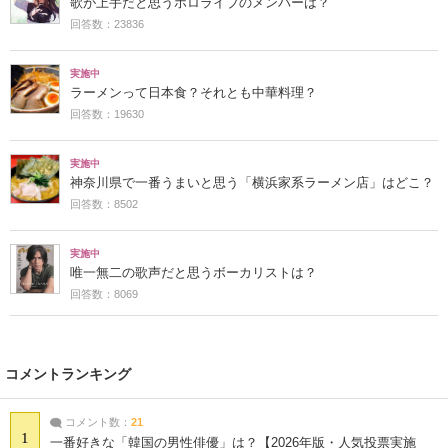
歌が上手だと思うホロライブのメンバーは？
回答数：23836
実施中
ラーメンって日本食？それとも中華料理？
回答数：19630
実施中
神奈川県で一番うまいと思う「横浜家系ラーメン店」はどこ？
回答数：8502
実施中
唯一無二の歌声だと思うボーカリストは？
回答数：8069
コメントランキング
コメント数：
21
1
一番好きな「韓国の男性俳優」は？【2026年版・人気投票実施