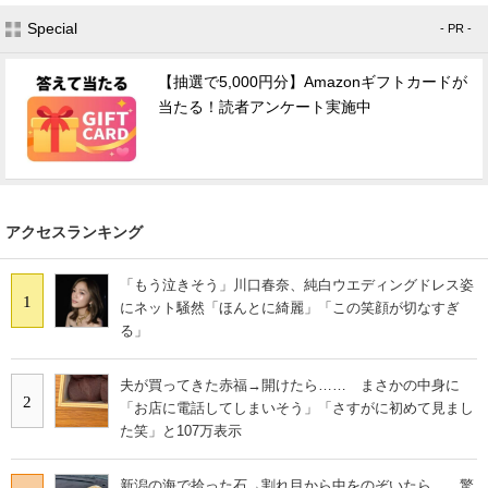
Special
- PR -
【抽選で5,000円分】Amazonギフトカードが
当たる！読者アンケート実施中
アクセスランキング
「もう泣きそう」川口春奈、純白ウエディングドレス姿
1
にネット騒然「ほんとに綺麗」「この笑顔が切なすぎ
る」
夫が買ってきた赤福→開けたら…… まさかの中身に
2
「お店に電話してしまいそう」「さすがに初めて見まし
た笑」と107万表示
新潟の海で拾った石→割れ目から中をのぞいたら……驚