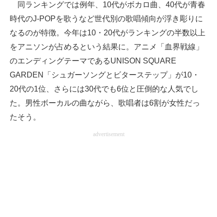
同ランキングでは例年、10代がボカロ曲、40代が青春
企業向けIT製品の総合サイト
時代のJ-POPを歌うなど世代別の歌唱傾向が浮き彫りに
なるのが特徴。今年は10・20代がランキングの半数以上
IT製品の技術・比較・事例
をアニソンが占めるという結果に。アニメ「血界戦線」
製造業のIT導入・活用を支援
のエンディングテーマであるUNISON SQUARE
モノづくり技術者専門サイト
GARDEN「シュガーソングとビターステップ」が10・
20代の1位、さらには30代でも6位と圧倒的な人気でし
エレクトロニクス専門サイト
た。男性ボーカルの曲ながら、歌唱者は6割が女性だっ
電子設計の基本と応用
たそう。
advertisement
エネルギーの専門メディア
建設×テクノロジーの最前線
ちょっと気になるネットの話題