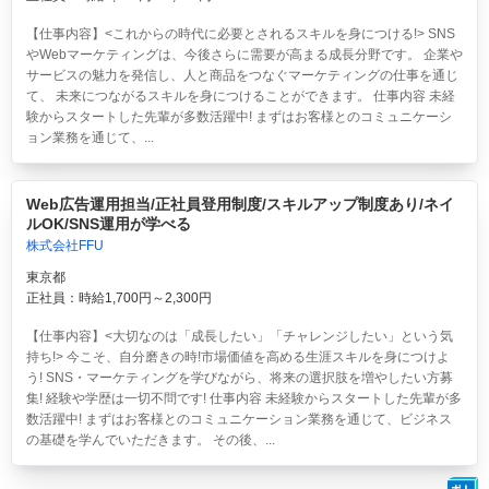
【仕事内容】<これからの時代に必要とされるスキルを身につける!> SNS
やWebマーケティングは、今後さらに需要が高まる成長分野です。 企業や
サービスの魅力を発信し、人と商品をつなぐマーケティングの仕事を通じ
て、 未来につながるスキルを身につけることができます。 仕事内容 未経
験からスタートした先輩が多数活躍中! まずはお客様とのコミュニケーシ
ョン業務を通じて、...
Web広告運用担当/正社員登用制度/スキルアップ制度あり/ネイ
ルOK/SNS運用が学べる
株式会社FFU
東京都
正社員：時給1,700円～2,300円
【仕事内容】<大切なのは「成長したい」「チャレンジしたい」という気
持ち!> 今こそ、自分磨きの時!市場価値を高める生涯スキルを身につけよ
う! SNS・マーケティングを学びながら、将来の選択肢を増やしたい方募
集! 経験や学歴は一切不問です! 仕事内容 未経験からスタートした先輩が多
数活躍中! まずはお客様とのコミュニケーション業務を通じて、ビジネス
の基礎を学んでいただきます。 その後、...