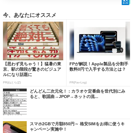
今、あなたにオススメ
【思わず見ちゃう！】猛暑の東
FPが解説！Apple製品を分割手
京、駅の階段が驚きのビジュア
数料0円で入手する方法とは？
ルになり話題に
PR(ねとらぼ)
PR(Fav-Log)
どんどん二次元化！：カラオケ定番曲を世代別にみ
ると、歌謡曲→JPOP→ネットの流...
スマホ2GBで月額850円～ 格安SIMをお得に使うキ
ャンペーン実施中！