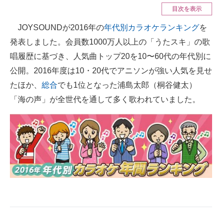
目次を表示
ITの今と未来を見通す
JOYSOUNDが2016年の
年代別カラオケランキング
を
発表しました。会員数1000万人以上の「うたスキ」の歌
スマホと通信の最新トレンド
唱履歴に基づき、人気曲トップ20を10〜60代の年代別に
進化するPCとデバイスの未来
公開。2016年度は10・20代でアニソンが強い人気を見せ
たほか、
総合
でも1位となった浦島太郎（桐谷健太）
好きが集まる 比べて選べる
「海の声」が全世代を通して多く歌われていました。
ビジネスと働き方のヒント
AI活用のいまが分かる
企業ITのトレンドを詳説
経営リーダーのコミュニティ
マーケ×ITの今がよく分かる
ITエンジニア向け専門サイト