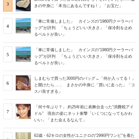
3
きの中身に「本当にあるんですね！」「お宝だ」
「車に常備しました」 カインズの“1980円クーラーバ
4
ッグ”が評判 「ちょうどいい大きさ」「保冷剤を止め
るベルトが良い」
「車に常備しました」 カインズの“1980円クーラーバ
5
ッグ”が評判 「ちょうどいい大きさ」「保冷剤を止め
るベルトが良い」
しまむらで買った3000円のバッグ→「何か入ってる！」
6
と開けたら…… まさかの中身に「買いに走った」「コ
スパ良すぎる」
「何十年ぶり？」 約25年前に表舞台去った“消費税アイ
7
ドル” 現在の姿にネット衝撃「いくつになってもかわ
いい」「また会えるなんて」
62歳・62キロの女性がユニクロの“2990円ワンピ”を着た