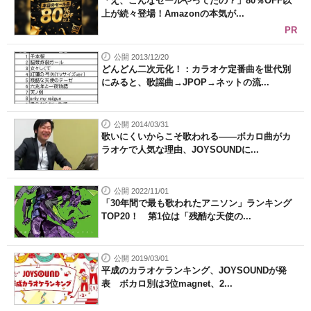
「え、こんなセールやってたの？」80％OFF以
上が続々登場！Amazonの本気が...
PR
公開 2013/12/20
どんどん二次元化！：カラオケ定番曲を世代別
にみると、歌謡曲→JPOP→ネットの流...
公開 2014/03/31
歌いにくいからこそ歌われる――ボカロ曲がカ
ラオケで人気な理由、JOYSOUNDに...
公開 2022/11/01
「30年間で最も歌われたアニソン」ランキング
TOP20！ 第1位は「残酷な天使の...
公開 2019/03/01
平成のカラオケランキング、JOYSOUNDが発
表 ボカロ別は3位magnet、2...