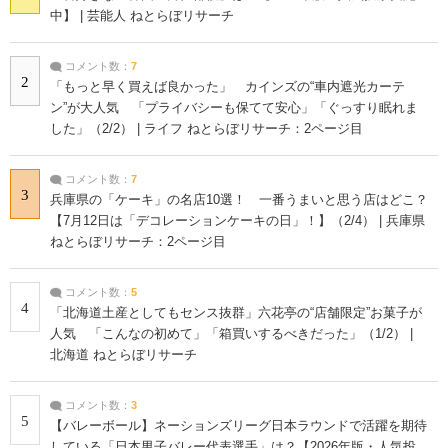
中】 | 芸能人 ねとらぼリサーチ
コメント数：
7
2
「もっと早く買えば良かった」 カインズの“車内遮光カーテ
ン”が大人気 「プライバシーも保てて安心」「ぐっすり眠れま
した」（2/2） | ライフ ねとらぼリサーチ：2ページ目
コメント数：
7
3
兵庫県の「ケーキ」の名店10選！ 一番うまいと思う店はどこ？
【7月12日は「デコレーションケーキの日」！】（2/4） | 兵庫県
ねとらぼリサーチ：2ページ目
コメント数：
5
4
「北海道土産としてもセンス抜群」六花亭の“店舗限定”お菓子が
人気 「こんなの初めて」「箱買いするべきだった」（1/2） |
北海道 ねとらぼリサーチ
コメント数：
3
5
【バレーボール】ネーションズリーグ日本ラウンドで活躍を期待
している「日本男子バレー代表選手」は？【2026年版・人気投