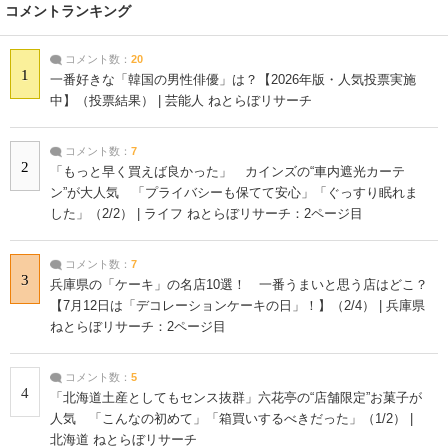
コメントランキング
コメント数：
20
1
一番好きな「韓国の男性俳優」は？【2026年版・人気投票実施
中】（投票結果） | 芸能人 ねとらぼリサーチ
コメント数：
7
2
「もっと早く買えば良かった」 カインズの“車内遮光カーテ
ン”が大人気 「プライバシーも保てて安心」「ぐっすり眠れま
した」（2/2） | ライフ ねとらぼリサーチ：2ページ目
コメント数：
7
3
兵庫県の「ケーキ」の名店10選！ 一番うまいと思う店はどこ？
【7月12日は「デコレーションケーキの日」！】（2/4） | 兵庫県
ねとらぼリサーチ：2ページ目
コメント数：
5
4
「北海道土産としてもセンス抜群」六花亭の“店舗限定”お菓子が
人気 「こんなの初めて」「箱買いするべきだった」（1/2） |
北海道 ねとらぼリサーチ