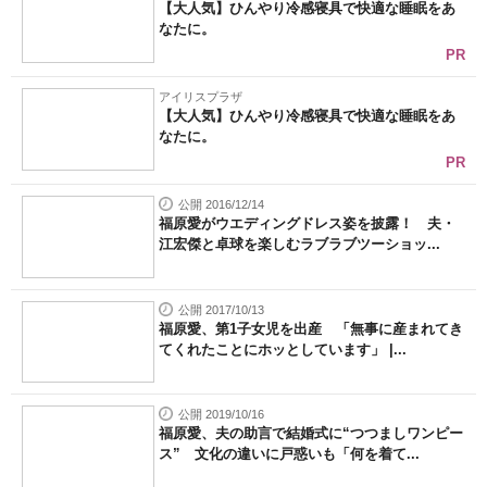
【大人気】ひんやり冷感寝具で快適な睡眠をあ
なたに。
PR
アイリスプラザ
【大人気】ひんやり冷感寝具で快適な睡眠をあ
なたに。
PR
公開 2016/12/14
福原愛がウエディングドレス姿を披露！ 夫・
江宏傑と卓球を楽しむラブラブツーショッ...
公開 2017/10/13
福原愛、第1子女児を出産 「無事に産まれてき
てくれたことにホッとしています」 |...
公開 2019/10/16
福原愛、夫の助言で結婚式に“つつましワンピー
ス” 文化の違いに戸惑いも「何を着て...