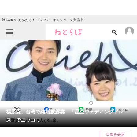
🎁 Switch 2もあたる！ プレゼントキャンペーン実施中！
ねとらぼメニュー
TOP
ニュース
エンタメ
クイズ
グルメ
地域
住まい
教育・育児
動物
リサーチ
2017/01/02 15:55（公開）
X
Share
LINE
hatena
会員記事
福原愛、台湾で結婚披露宴 「星空ウェディングドレ
ス」でニッコリ
披露宴には約450人が出席。
メディア
目次を表示
注目記事を集めた総合ページ