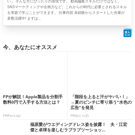
い」 そんな方にぴったりの環境です。 動画編集スキルだけではなく、
SNSマーケティングや企画力など、これからの時代に必要とされるスキル
を実践で学ぶことができます。 仕事内容 未経験からスタートした先輩が
多数活躍中! まずは...
今、あなたにオススメ
FPが解説！Apple製品を分割手
「階段を上ると汗がヤバい！」
数料0円で入手する方法とは？
→夏のピンチに寄り添う“水色の
広告”を発見
PR(Fav-Log)
PR(ねとらぼ)
福原愛がウエディングドレス姿を披露！ 夫・江宏
傑と卓球を楽しむラブラブツーショッ...