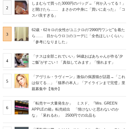
しまむらで買った3000円のバッグ→「何か入ってる！」
2
と開けたら…… まさかの中身に「買いに走った」「コ
スパ良すぎる」
62歳・62キロの女性がユニクロの“2990円ワンピ”を着た
3
ら…… 目からウロコのコーデに「全色ほしいくらい」
「参考になりました」
「ナスは全部これでいい」94歳おばあちゃんが作る“夕
4
ご飯”がすごい！「真似してみます」「憧れます」
「アヴリル・ラヴィーン」激似の保護猫が話題→「これ
5
は似てる…」「猫界の本人」「アイラインまで完璧」里
親募集中【海外】
「転売ヤー大量発生か」 ミスド、『Mrs. GREEN
6
APPLEの箱』転売続出 「情けないと思わないのか
な」「呆れるわ」 2500円での出品も