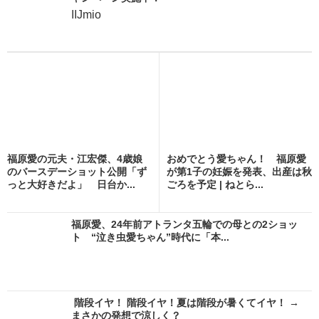
IIJmio
福原愛の元夫・江宏傑、4歳娘
おめでとう愛ちゃん！ 福原愛
のバースデーショット公開「ず
が第1子の妊娠を発表、出産は秋
っと大好きだよ」 日台か...
ごろを予定 | ねとら...
福原愛、24年前アトランタ五輪での母との2ショッ
ト “泣き虫愛ちゃん”時代に「本...
階段イヤ！ 階段イヤ！夏は階段が暑くてイヤ！ →
まさかの発想で涼しく？