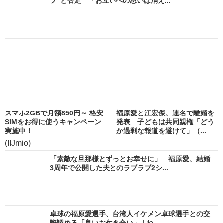
プ”と否定 「お互いへの思いは消え...
スマホ2GBで月額850円～ 格安
福原愛と江宏傑、連名で離婚を
SIMをお得に使うキャンペーン
発表 子どもは共同親権「どう
実施中！
か過剰な報道を避けて」（...
(IIJmio)
「素敵な旦那様とずっとお幸せに」 福原愛、結婚
3周年で公開した夫とのラブラブ2シ...
卓球の福原愛選手、台湾人イケメン卓球選手との交
際認める「良いお付き合い」 | ね...