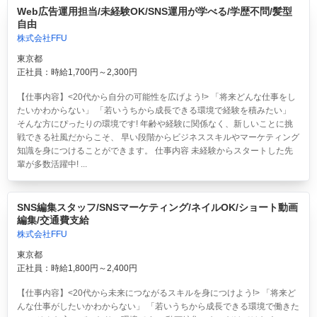
Web広告運用担当/未経験OK/SNS運用が学べる/学歴不問/髪型
自由
株式会社FFU
東京都
正社員：時給1,700円～2,300円
【仕事内容】<20代から自分の可能性を広げよう!> 「将来どんな仕事をし
たいかわからない」 「若いうちから成長できる環境で経験を積みたい」
そんな方にぴったりの環境です! 年齢や経験に関係なく、新しいことに挑
戦できる社風だからこそ、 早い段階からビジネススキルやマーケティング
知識を身につけることができます。 仕事内容 未経験からスタートした先
輩が多数活躍中! ...
SNS編集スタッフ/SNSマーケティング/ネイルOK/ショート動画
編集/交通費支給
株式会社FFU
東京都
正社員：時給1,800円～2,400円
【仕事内容】<20代から未来につながるスキルを身につけよう!> 「将来ど
んな仕事がしたいかわからない」 「若いうちから成長できる環境で働きた