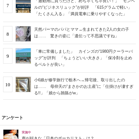
「通勤用に買ったけど、めちゃくちゃ良い！」 モンベ
7
ルの“ビジネスリュック”が好評 「615グラムで軽い」
「たくさん入る」「満員電車に乗りやすくなった」
天然パーマのパパとママ→生まれてきた2人の女の子
8
は…… 驚きの姿に「遺伝って不思議ですね」
「車に常備しました」 カインズの“1980円クーラーバ
9
ッグ”が評判 「ちょうどいい大きさ」「保冷剤を止め
るベルトが良い」
小6娘が修学旅行で栃木へ→帰宅後、取り出したの
10
は…… 母仰天の“まさかのお土産”に「仕掛けが凄すぎ
る!!」「娘から賄賂がw」
アンケート
実施中
声が好きな「日本のボーカリスト」は？