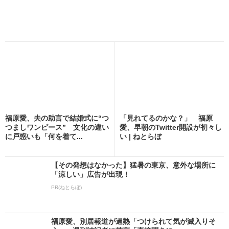
福原愛、夫の助言で結婚式に“つ
「見れてるのかな？」 福原
つましワンピース” 文化の違い
愛、早朝のTwitter開設が初々し
に戸惑いも「何を着て...
い | ねとらぼ
【その発想はなかった】猛暑の東京、意外な場所に
「涼しい」広告が出現！
PR(ねとらぼ)
福原愛、別居報道が過熱「つけられて気が滅入りそ