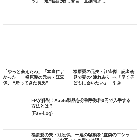
う」 週刊誌記者に苦言「直接聞きに...
「やっと会えたね」「本当によ
福原愛の元夫・江宏傑、記者会
かった」 福原愛の元夫・江宏
見で妻の“連れ去り”へ「早く子
傑、 “帰ってきた長男”...
どもに会いたい」 引き...
FPが解説！Apple製品を分割手数料0円で入手する
方法とは？
(Fav-Log)
福原愛の夫・江宏傑、一連の騒動を“虚偽のゴシッ