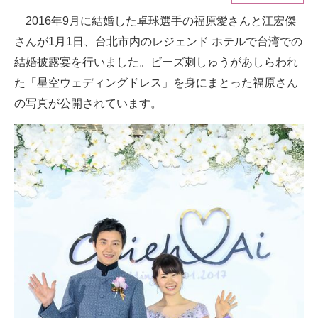
2016年9月に結婚した卓球選手の福原愛さんと江宏傑
ITの今と未来を見通す
さんが1月1日、台北市内のレジェンド ホテルで台湾での
スマホと通信の最新トレンド
結婚披露宴を行いました。ビーズ刺しゅうがあしらわれ
た「星空ウェディングドレス」を身にまとった福原さん
進化するPCとデバイスの未来
の写真が公開されています。
好きが集まる 比べて選べる
ビジネスと働き方のヒント
AI活用のいまが分かる
企業ITのトレンドを詳説
経営リーダーのコミュニティ
マーケ×ITの今がよく分かる
ITエンジニア向け専門サイト