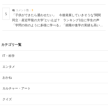
コメント数：
3
5
「子供ができたら通わせたい」 今後発展していきそうな“関関
同立・産近甲龍の大学”といえば？ ランキング1位に学生の声
「学問の街のように多様に学べる」「就職や進学の実績も高い」
| 大学 ねとらぼリサーチ
カテゴリ一覧
IT・科学
エンタメ
おかね
カルチャー・アート
クイズ