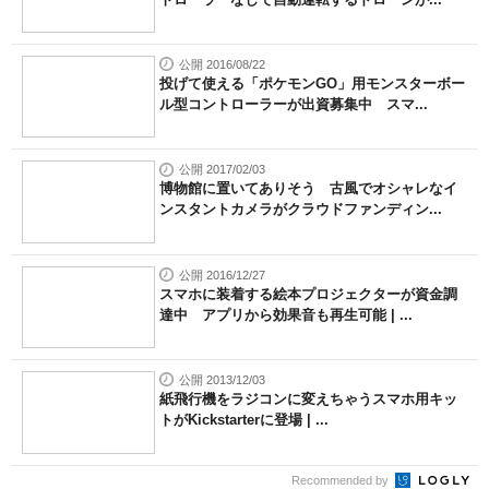
公開 2016/08/22
投げて使える「ポケモンGO」用モンスターボー
ル型コントローラーが出資募集中 スマ...
公開 2017/02/03
博物館に置いてありそう 古風でオシャレなイ
ンスタントカメラがクラウドファンディン...
公開 2016/12/27
スマホに装着する絵本プロジェクターが資金調
達中 アプリから効果音も再生可能 | ...
公開 2013/12/03
紙飛行機をラジコンに変えちゃうスマホ用キッ
トがKickstarterに登場 | ...
Recommended by