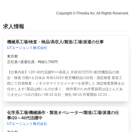
Copyright © ITmedia Inc. All Rights Reserved.
求人情報
機械系工場/検査・検品/高収入/製造/工場/派遣の仕事
UTエージェント株式会社
東京都
正社員 / 派遣社員：時給1,700円
【仕事内容】<20~40代活躍中><高収入 月収30万円可>航空機部品の測
定・検査 日勤×土日休み 年休124日!
航空機部品の目視・測定検査 製造工
程にて目視検査・ノギスやマイクロメーターを使用した 測定検査業務をお
任せします! 製品は軽いものが多く、 軽作業のため作業負荷はほとんどあ
りません! <1日の流れ> 08:10 出社・朝礼 08:10 作業開始 12:10 ...
化学系工場/機械操作・製造オペレーター/製造/工場/派遣の仕
事/20～40代活躍中
UTエージェント株式会社