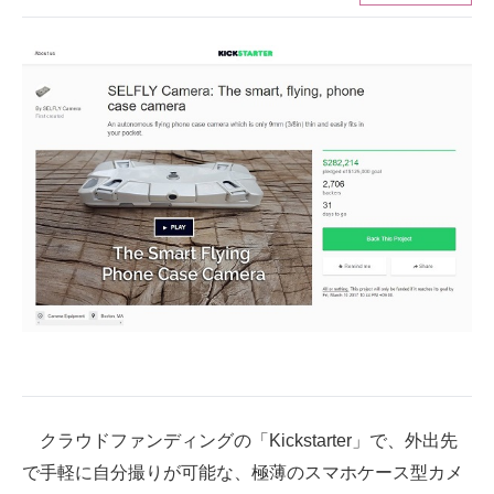
ITの今と未来を見通す
スマホと通信の最新トレンド
進化するPCとデバイスの未来
好きが集まる 比べて選べる
ビジネスと働き方のヒント
AI活用のいまが分かる
企業ITのトレンドを詳説
経営リーダーのコミュニティ
マーケ×ITの今がよく分かる
クラウドファンディングの「Kickstarter」で、外出先
で手軽に自分撮りが可能な、極薄のスマホケース型カメ
ITエンジニア向け専門サイト