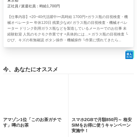
東京都
正社員 / 派遣社員：時給1,700円
【仕事内容】<20~40代活躍中><高時給 1700円>ガラス瓶の目視検査・機
械オペレーター 年休120日 残業少なめ!
ガラス瓶の目視検査・機械オペレ
ーター ドリンク剤用ガラス瓶などを製造しているメーカーでのお仕事 未
経験歓迎 人気のモクモク作業です <具体的には…> ガラス瓶の目視検査 └
ひび、キズの有無確認 ボタン操作・機械操作 └作業に慣れてきたら...
今、あなたにオススメ
アマゾン1位「このお茶ガチで
スマホ2GBで月額850円～ 格安
す」噂のお茶
SIMをお得に使うキャンペーン
実施中！