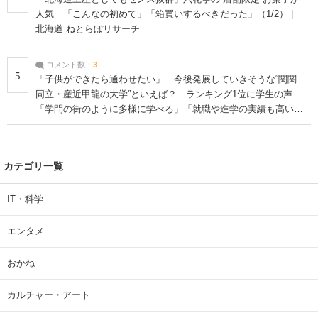
人気 「こんなの初めて」「箱買いするべきだった」（1/2） |
北海道 ねとらぼリサーチ
コメント数：
3
5
「子供ができたら通わせたい」 今後発展していきそうな“関関
同立・産近甲龍の大学”といえば？ ランキング1位に学生の声
「学問の街のように多様に学べる」「就職や進学の実績も高い」
| 大学 ねとらぼリサーチ
カテゴリ一覧
IT・科学
エンタメ
おかね
カルチャー・アート