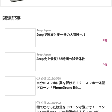
関連記事
Jeep Japan
Jeepで家族と夏一番の大冒険へ！
PR
Jeep Japan
Jeep史上最長! 85時間の試乗体験
PR
公開 2015/10/28
自分のスマホに翼を授ける！？ スマホ一体型
ドローン「PhoneDrone Eth...
公開 2015/04/22
指でなぞった軌道をドローンが飛ぶぞ！ コン
トローラーなしで自動運転するドローンが...