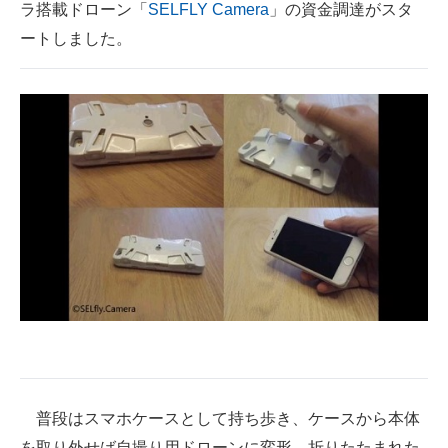
ラ搭載ドローン「
SELFLY Camera
」の資金調達がスタ
企業向けIT製品の総合サイト
ートしました。
IT製品の技術・比較・事例
製造業のIT導入・活用を支援
モノづくり技術者専門サイト
エレクトロニクス専門サイト
電子設計の基本と応用
エネルギーの専門メディア
建設×テクノロジーの最前線
ちょっと気になるネットの話題
普段はスマホケースとして持ち歩き、ケースから本体
を取り外せば自撮り用ドローンに変形。折りたたまれた