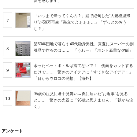
愛を感じます」
「いつまで帰ってくんの？」庭で絶句した“大規模里帰
7
り”が59万再生「巣立てよぉぉぉ…」「ずっとのおう
ち？」
築60年団地で暮らす40代独身男性、真夏にスーパーの割
8
引品で作るのは…… 「うわー」「ホント豪華な夕飯」
余ったペットボトルは捨てないで！ 側面をカットする
9
だけで…… 驚きのアイデアに「すてきなアイデア！」
「目からウロコの発想」【海外】
95歳の祖父に暑中見舞い→孫に届いた“お返事”を見る
10
と…… 驚きの光景に「95歳と思えません」「朝から泣
く」
アンケート