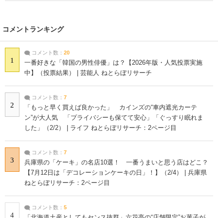
コメントランキング
コメント数：
20
1
一番好きな「韓国の男性俳優」は？【2026年版・人気投票実施
中】（投票結果） | 芸能人 ねとらぼリサーチ
コメント数：
7
2
「もっと早く買えば良かった」 カインズの“車内遮光カーテ
ン”が大人気 「プライバシーも保てて安心」「ぐっすり眠れま
した」（2/2） | ライフ ねとらぼリサーチ：2ページ目
コメント数：
7
3
兵庫県の「ケーキ」の名店10選！ 一番うまいと思う店はどこ？
【7月12日は「デコレーションケーキの日」！】（2/4） | 兵庫県
ねとらぼリサーチ：2ページ目
コメント数：
5
4
「北海道土産としてもセンス抜群」六花亭の“店舗限定”お菓子が