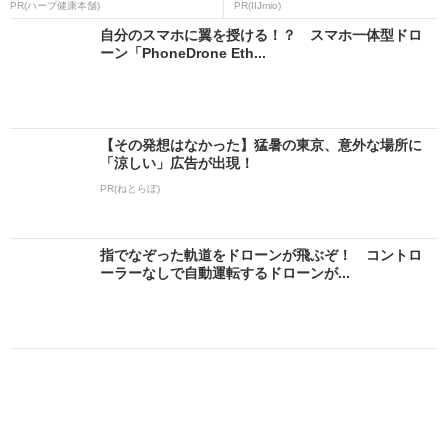
PR(ハーブ健康本舗)
PR(IIJmio)
自分のスマホに翼を授ける！？ スマホ一体型ドロ
ーン「PhoneDrone Eth...
【その発想はなかった】猛暑の東京、意外な場所に
「涼しい」広告が出現！
PR(ねとらぼ)
指でなぞった軌道をドローンが飛ぶぞ！ コントロ
ーラーなしで自動運転するドローンが...