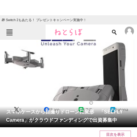
🎁 Switch 2もあたる！ プレゼントキャンペーン実施中！
ねとらぼメニュー
TOP
ニュース
エンタメ
クイズ
グルメ
地域
住まい
教育・育児
動物
リサーチ
2017/02/09 10:30（公開）
X
Share
LINE
hatena
会員記事
スマホケースから自撮りドローンに変形 「SELFLY
Camera」がクラウドファンディングで出資募集中
これなら自分撮りがとってもはかどりそう！
メディア
目次を表示
注目記事を集めた総合ページ