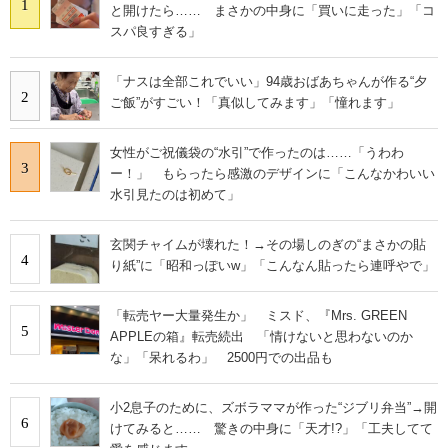
1
と開けたら…… まさかの中身に「買いに走った」「コ
スパ良すぎる」
「ナスは全部これでいい」94歳おばあちゃんが作る“夕
2
ご飯”がすごい！「真似してみます」「憧れます」
女性がご祝儀袋の“水引”で作ったのは……「うわわ
3
ー！」 もらったら感激のデザインに「こんなかわいい
水引見たのは初めて」
玄関チャイムが壊れた！→その場しのぎの“まさかの貼
4
り紙”に「昭和っぽいw」「こんなん貼ったら連呼やで」
「転売ヤー大量発生か」 ミスド、『Mrs. GREEN
5
APPLEの箱』転売続出 「情けないと思わないのか
な」「呆れるわ」 2500円での出品も
小2息子のために、ズボラママが作った“ジブリ弁当”→開
6
けてみると…… 驚きの中身に「天才!?」「工夫してて