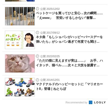
公開 2025/12/02
ペットケージを買ってひと安心→次の瞬間……
「えwww」 苦笑いするしかない“衝撃...
公開 2017/09/12
ネタ曲「もしショパンがハッピーバースデーを
弾いたら」がショパン過ぎて何度でも聞け...
公開 2022/02/25
「ただの猫に見えますが実は……」 お手、ハ
イタッチ、猫ベル……次々と大技を披露す...
公開 2014/12/01
マクドナルドのハッピーセットに「マリオカー
ト8」登場 | ねとらぼ
Recommended by