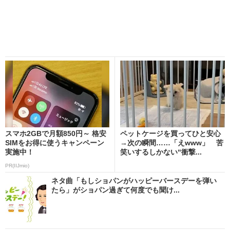
スマホ2GBで月額850円～ 格安
ペットケージを買ってひと安心
SIMをお得に使うキャンペーン
→次の瞬間……「えwww」 苦
実施中！
笑いするしかない“衝撃...
PR(IIJmio)
ネタ曲「もしショパンがハッピーバースデーを弾い
たら」がショパン過ぎて何度でも聞け...