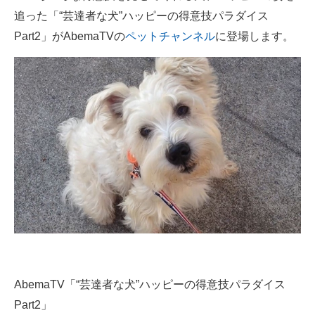
追った「“芸達者な犬”ハッピーの得意技パラダイス
ITの今と未来を見通す
Part2」がAbemaTVの
ペットチャンネル
に登場します。
スマホと通信の最新トレンド
進化するPCとデバイスの未来
好きが集まる 比べて選べる
ビジネスと働き方のヒント
AI活用のいまが分かる
企業ITのトレンドを詳説
経営リーダーのコミュニティ
マーケ×ITの今がよく分かる
AbemaTV「“芸達者な犬”ハッピーの得意技パラダイス
ITエンジニア向け専門サイト
Part2」