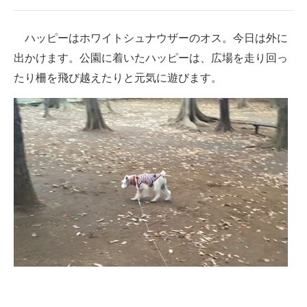
企業向けIT製品の総合サイト
ハッピーはホワイトシュナウザーのオス。今日は外に
IT製品の技術・比較・事例
出かけます。公園に着いたハッピーは、広場を走り回っ
製造業のIT導入・活用を支援
たり柵を飛び越えたりと元気に遊びます。
モノづくり技術者専門サイト
エレクトロニクス専門サイト
電子設計の基本と応用
エネルギーの専門メディア
建設×テクノロジーの最前線
ちょっと気になるネットの話題