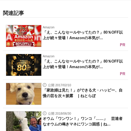
関連記事
Amazon
「え、こんなセールやってたの？」80％OFF以
上が続々登場！Amazonの本気が...
PR
Amazon
「え、こんなセールやってたの？」80％OFF以
上が続々登場！Amazonの本気が...
PR
公開 2017/02/10
「家政婦は見た！」ができる犬・ハッピー、自
慢の芸を次々披露 | ねとらぼ
公開 2018/06/30
オウム「ワンワン！」ワンコ「……」 芸達者
なオウムの鳴きマネにワンコ困惑 | ね...