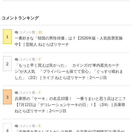
コメントランキング
コメント数：
21
1
一番好きな「韓国の男性俳優」は？【2026年版・人気投票実施
中】 | 芸能人 ねとらぼリサーチ
コメント数：
7
2
「もっと早く買えば良かった」 カインズの“車内遮光カーテ
ン”が大人気 「プライバシーも保てて安心」「ぐっすり眠れま
した」（2/2） | ライフ ねとらぼリサーチ：2ページ目
コメント数：
7
3
兵庫県の「ケーキ」の名店10選！ 一番うまいと思う店はどこ？
【7月12日は「デコレーションケーキの日」！】（2/4） | 兵庫県
ねとらぼリサーチ：2ページ目
コメント数：
5
4
「北海道土産としてもセンス抜群」六花亭の“店舗限定”お菓子が