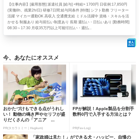
【仕事内容】[雇用形態] 派遣社員 [給与] <時給> 1700円 日収例:17,850円
(実働8h、残業2h/日) 研修7日間:給与同条件 [特徴] シフト勤務 フリーター
活躍 マイカー通勤OK 高収入 交通費支給 ミドル活躍中 資格・スキルを活
かせる 制服あり 給与前払い制度あり 長期 週払い・日払いあり [勤務時間]
08:30～17:30 月収35万円以上可能!日払い・週払...
今、あなたにオススメ
おかたづけもできる点がうれし
FPが解説！Apple製品を分割手
い！ 動物の鳴き声やセリフが盛
数料0円で入手する方法とは？
りだくさんの「アニア ...
PR(タカラトミー｜Hugkum)
PR(Fav-Log)
「家政婦は見た！」ができる犬・ハッピー、自慢の