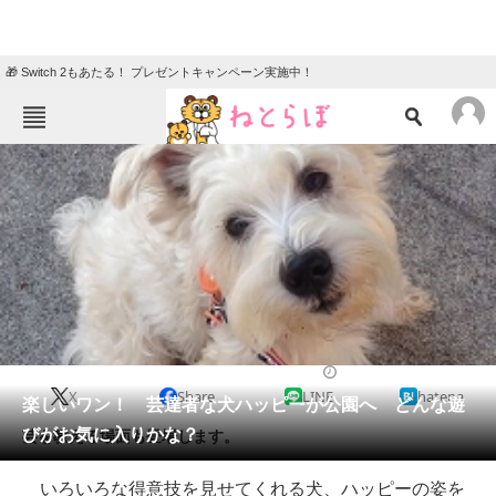
🎁 Switch 2もあたる！ プレゼントキャンペーン実施中！
ねとらぼメニュー
TOP
ニュース
エンタメ
クイズ
グルメ
地域
住まい
教育・育児
動物
リサーチ
2017/02/24 22:00（公開）
X
Share
LINE
hatena
会員記事
楽しいワン！ 芸達者な犬ハッピーが公園へ どんな遊
びがお気に入りかな？
芸を教える場面も登場します。
メディア
いろいろな得意技を見せてくれる犬、ハッピーの姿を
注目記事を集めた総合ページ