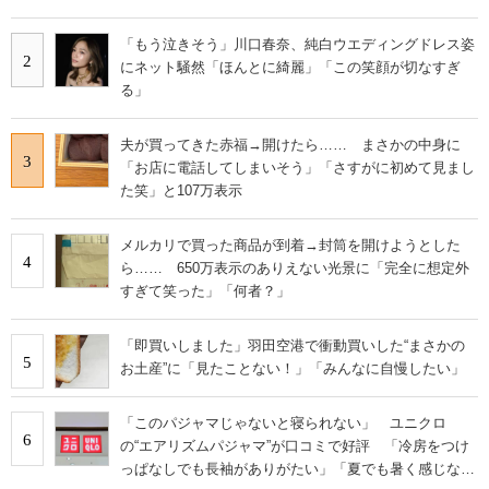
「もう泣きそう」川口春奈、純白ウエディングドレス姿
2
にネット騒然「ほんとに綺麗」「この笑顔が切なすぎ
る」
夫が買ってきた赤福→開けたら…… まさかの中身に
3
「お店に電話してしまいそう」「さすがに初めて見まし
た笑」と107万表示
メルカリで買った商品が到着→封筒を開けようとした
4
ら…… 650万表示のありえない光景に「完全に想定外
すぎて笑った」「何者？」
「即買いしました」羽田空港で衝動買いした“まさかの
5
お土産”に「見たことない！」「みんなに自慢したい」
「このパジャマじゃないと寝られない」 ユニクロ
6
の“エアリズムパジャマ”が口コミで好評 「冷房をつけ
っぱなしでも長袖がありがたい」「夏でも暑く感じな