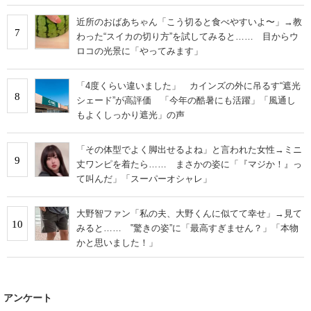
い」
近所のおばあちゃん「こう切ると食べやすいよ〜」→教
7
わった“スイカの切り方”を試してみると…… 目からウ
ロコの光景に「やってみます」
「4度くらい違いました」 カインズの外に吊るす“遮光
8
シェード”が高評価 「今年の酷暑にも活躍」「風通し
もよくしっかり遮光」の声
「その体型でよく脚出せるよね」と言われた女性→ミニ
9
丈ワンピを着たら…… まさかの姿に「『マジか！』っ
て叫んだ」「スーパーオシャレ」
大野智ファン「私の夫、大野くんに似てて幸せ」→見て
10
みると…… ‟驚きの姿”に「最高すぎません？」「本物
かと思いました！」
アンケート