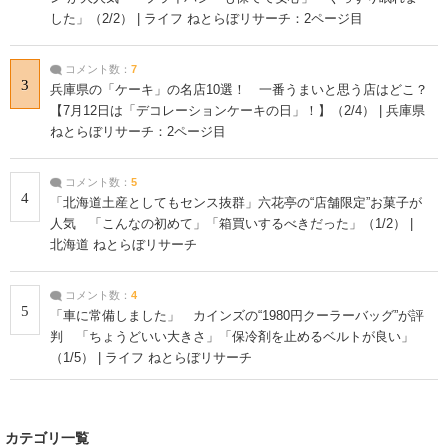
した」（2/2） | ライフ ねとらぼリサーチ：2ページ目
コメント数：
7
3
兵庫県の「ケーキ」の名店10選！ 一番うまいと思う店はどこ？
【7月12日は「デコレーションケーキの日」！】（2/4） | 兵庫県
ねとらぼリサーチ：2ページ目
コメント数：
5
4
「北海道土産としてもセンス抜群」六花亭の“店舗限定”お菓子が
人気 「こんなの初めて」「箱買いするべきだった」（1/2） |
北海道 ねとらぼリサーチ
コメント数：
4
5
「車に常備しました」 カインズの“1980円クーラーバッグ”が評
判 「ちょうどいい大きさ」「保冷剤を止めるベルトが良い」
（1/5） | ライフ ねとらぼリサーチ
カテゴリ一覧