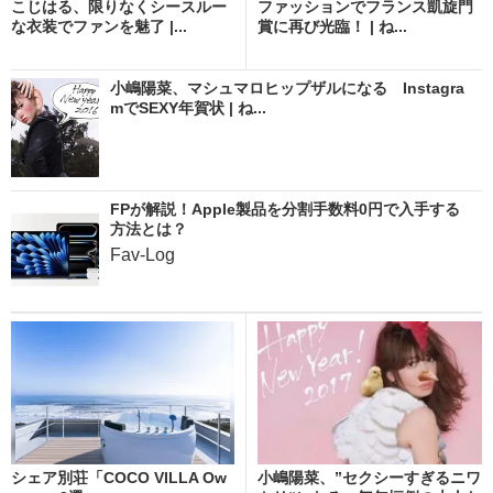
こじはる、限りなくシースルー
ファッションでフランス凱旋門
な衣装でファンを魅了 |...
賞に再び光臨！ | ね...
小嶋陽菜、マシュマロヒップザルになる Instagra
mでSEXY年賀状 | ね...
FPが解説！Apple製品を分割手数料0円で入手する
方法とは？
Fav-Log
シェア別荘「COCO VILLA Ow
小嶋陽菜、”セクシーすぎるニワ