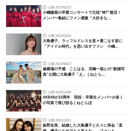
公開 2017/02/23
小嶋陽菜の卒業コンサートで元祖“神7”復活！
メンバー集結にファン感激「大好きな...
公開 2022/03/15
大島優子、ラッフルドレスを堂々着こなす姿に
「アイドル時代」を思い出すファン 小嶋...
公開 2017/08/27
修羅場の予感 こじはる、児嶋一哉との“新婚写
真”公開に大島優子「え」 | ねとら...
公開 2015/12/09
AKB48が10周年 現役・卒業生メンバーが多く
の写真で喜び語る | ねとらぼ
公開 2021/12/01
板野友美、結婚した大島優子と久々に再会「直
接、優子におめでとう言えた」 ファンも...