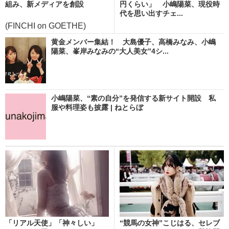
組み、新メディアを創設
円くらい」 小嶋陽菜、現役時
代を思い出すチェ...
(FINCHI on GOETHE)
黄金メンバー集結！ 大島優子、高橋みなみ、小嶋
陽菜、峯岸みなみの“大人美女”4シ...
小嶋陽菜、“素の自分”を発信する新サイト開設 私
服や料理姿も披露 | ねとらぼ
「リアル天使」「神々しい」
“競馬の女神”こじはる、セレブ