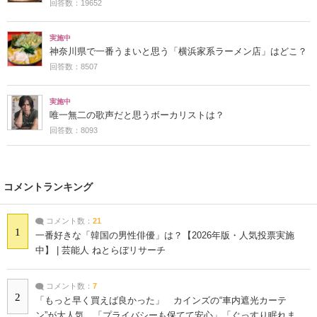
回答数：19652
実施中
神奈川県で一番うまいと思う「横浜家系ラーメン店」はどこ？
回答数：8507
実施中
唯一無二の歌声だと思うボーカリストは？
回答数：8093
コメントランキング
コメント数：
21
1
一番好きな「韓国の男性俳優」は？【2026年版・人気投票実施
中】 | 芸能人 ねとらぼリサーチ
コメント数：
7
2
「もっと早く買えば良かった」 カインズの“車内遮光カーテ
ン”が大人気 「プライバシーも保てて安心」「ぐっすり眠れま