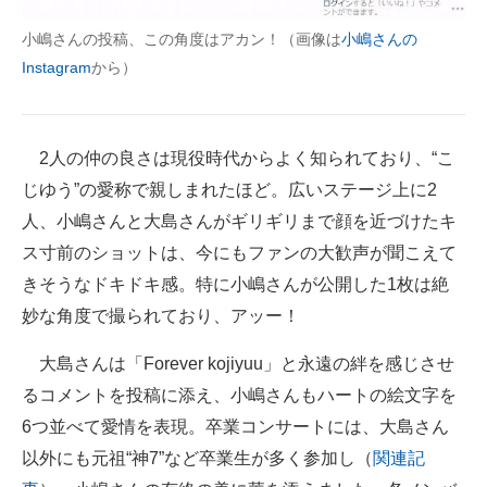
企業向けIT製品の総合サイト
小嶋さんの投稿、この角度はアカン！（画像は
小嶋さんの
Instagram
から）
IT製品の技術・比較・事例
製造業のIT導入・活用を支援
2人の仲の良さは現役時代からよく知られており、“こ
モノづくり技術者専門サイト
じゆう”の愛称で親しまれたほど。広いステージ上に2
エレクトロニクス専門サイト
人、小嶋さんと大島さんがギリギリまで顔を近づけたキ
ス寸前のショットは、今にもファンの大歓声が聞こえて
電子設計の基本と応用
きそうなドキドキ感。特に小嶋さんが公開した1枚は絶
エネルギーの専門メディア
妙な角度で撮られており、アッー！
建設×テクノロジーの最前線
大島さんは「Forever kojiyuu」と永遠の絆を感じさせ
るコメントを投稿に添え、小嶋さんもハートの絵文字を
ちょっと気になるネットの話題
6つ並べて愛情を表現。卒業コンサートには、大島さん
以外にも元祖“神7”など卒業生が多く参加し（
関連記