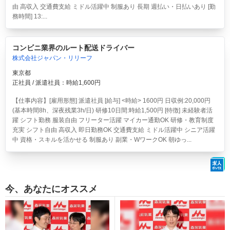
由 高収入 交通費支給 ミドル活躍中 制服あり 長期 週払い・日払いあり [勤
務時間] 13:...
コンビニ業界のルート配送ドライバー
株式会社ジャパン・リリーフ
東京都
正社員 / 派遣社員：時給1,600円
【仕事内容】[雇用形態] 派遣社員 [給与] <時給> 1600円 日収例:20,000円
(基本時間8h、深夜残業3h/日) 研修10日間:時給1,500円 [特徴] 未経験者活
躍 シフト勤務 服装自由 フリーター活躍 マイカー通勤OK 研修・教育制度
充実 シフト自由 高収入 即日勤務OK 交通費支給 ミドル活躍中 シニア活躍
中 資格・スキルを活かせる 制服あり 副業・WワークOK 朝ゆっ...
今、あなたにオススメ