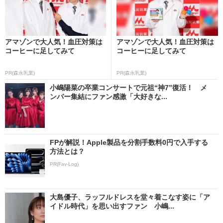
アマゾンで大人気！血圧対策は
アマゾンで大人気！血圧対策は
コーヒーに足してみて
コーヒーに足してみて
PR(森永乳業)
PR(森永乳業)
小嶋陽菜の卒業コンサートで元祖“神7”復活！ メ
ンバー集結にファン感激「大好きな...
FPが解説！Apple製品を分割手数料0円で入手する
方法とは？
PR(Fav-Log)
大島優子、ラッフルドレスを堂々着こなす姿に「ア
イドル時代」を思い出すファン 小嶋...