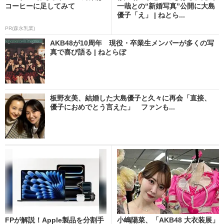
コーヒーに足してみて
一哉との“新婚写真”公開に大島
優子「え」 | ねとら...
PR(森永乳業)
AKB48が10周年 現役・卒業生メンバーが多くの写
真で喜び語る | ねとらぼ
板野友美、結婚した大島優子と久々に再会「直接、
優子におめでとう言えた」 ファンも...
FPが解説！Apple製品を分割手
小嶋陽菜、「AKB48 大衣装展」