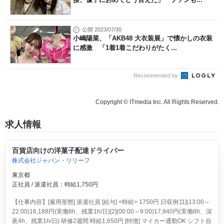
公開 2023/07/30
小嶋陽菜、「AKB48 大衣装展」で懐かしの衣装
に感激 「1着1着こだわりがたく...
Recommended by
Copyright © ITmedia Inc. All Rights Reserved.
求人情報
百貨店向けの洋菓子配達ドライバー
株式会社ジャパン・リリーフ
東京都
正社員 / 派遣社員：時給1,750円
【仕事内容】[雇用形態] 派遣社員 [給与] <時給> 1750円 日収例:[1](13:00～
22:00)16,188円(実働8h、残業1h/日)[2](00:00～9:00)17,940円(実働8h、深
夜4h、残業1h/日) 研修2週間:時給1,650円 [特徴] マイカー通勤OK シフト自