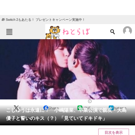
🎁 Switch 2もあたる！ プレゼントキャンペーン実施中！
ねとらぼメニュー
TOP
ニュース
エンタメ
クイズ
グルメ
地域
住まい
教育・育児
動物
リサーチ
2017/02/24 11:33（公開）
X
Share
LINE
hatena
会員記事
こじゆうは永遠に！ 小嶋陽菜、卒業公演で親友・大島
優子と誓いのキス（？）「見ていてドキドキ」
もうしちゃえよ！
メディア
目次を表示
注目記事を集めた総合ページ