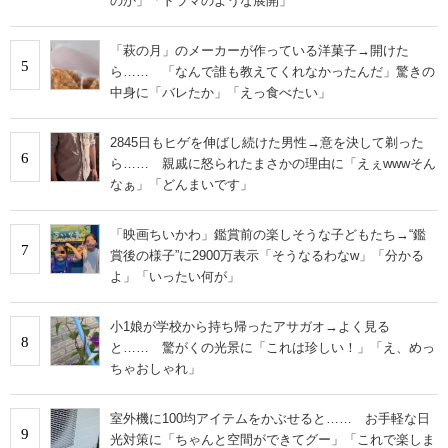
のか」「ドラマのような展開」
「萩の月」のメーカーが作っている洋菓子→開けた
5
ら…… 「なんで誰も教えてくれなかったんだ」驚きの
中身に「バレたか」「えっ食べたい」
2845日もヒゲを伸ばし続けた男性→意を決して剃った
6
ら…… 親戚に怒られたまさかの理由に「えぇwwwそん
なぁ」「どんまいです」
「映画ちいかわ」鑑賞前の楽しそうな子どもたち→“鑑
7
賞後の様子”に2900万表示「そうなるわなw」「分かる
よ」「いったい何が」
小1娘が学校から持ち帰ったアサガオ→よく見る
8
と…… 驚がくの光景に「これは珍しい！」「え、めっ
ちゃおしゃれ」
室外機に100均アイテムをかぶせると…… お手軽な日
9
光対策に「ちゃんと空間ができてグー」「これで楽しま