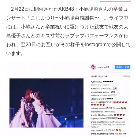
2月22日に開催されたAKB48・小嶋陽菜さんの卒業コ
ITの今と未来を見通す
ンサート「こじまつり〜小嶋陽菜感謝祭〜」。ライブ中
スマホと通信の最新トレンド
には、小嶋さんと卒業祝いに駆けつけた親友で戦友の大
島優子さんとのキス寸前なラブラブパフォーマンスが行
進化するPCとデバイスの未来
われ、翌23日にお互いがその様子をInstagramで公開して
好きが集まる 比べて選べる
います。
ビジネスと働き方のヒント
AI活用のいまが分かる
企業ITのトレンドを詳説
経営リーダーのコミュニティ
マーケ×ITの今がよく分かる
ITエンジニア向け専門サイト