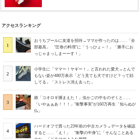
アクセスランキング
おうちプールに友達を招待→ママが作ったのは……「全
1
部最高」 “圧巻の料理”に「うっひょ～！」「勝手にお
っじゃまっしまーーす！」
小学生に「ママー！ヤギー！」と言われた愛犬→とんで
2
もない姿が480万表示「どう見ても犬ですけど？って顔
してる」「ストレス消え去った」
娘「コオロギ捕まえた！」虫かごの中をのぞくと……
3
「いやぁぁあ！！！」“衝撃事実”が160万再生「知らぬが
仏」
ハードオフで買った23年前の中古カメラ→データを確認
4
すると……「え！」 “衝撃の中身”に「そんなことある