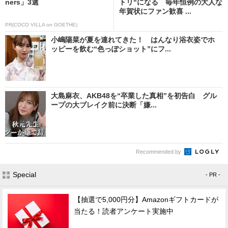
ners」3選
トリ“になる 毎年恒例の大人な
年賀状にファン歓喜 ...
PR(COCO VILLA on GOETHE)
小嶋陽菜が夏を連れてきた！ はんなり浴衣姿でホ
ッピーを飲む“色っぽショット”にフ...
大島麻衣、AKB48を“卒業した真相”を初告白 グル
ープの大ブレイク前に決断「嫌...
Recommended by
Special
- PR -
【抽選で5,000円分】Amazonギフトカードが
当たる！読者アンケート実施中