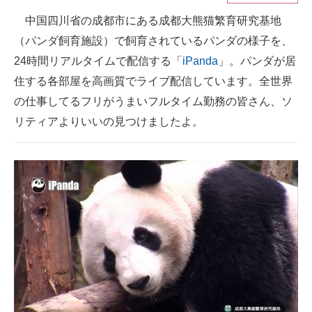
中国四川省の成都市にある成都大熊猫繁育研究基地
ITの今と未来を見通す
（パンダ飼育施設）で飼育されているパンダの様子を、
スマホと通信の最新トレンド
24時間リアルタイムで配信する「
iPanda
」。パンダが居
住する各部屋を高画質でライブ配信しています。全世界
進化するPCとデバイスの未来
の仕事してるフリがうまいフルタイム勤務の皆さん、ソ
好きが集まる 比べて選べる
リティアよりいいの見つけましたよ。
ビジネスと働き方のヒント
AI活用のいまが分かる
企業ITのトレンドを詳説
経営リーダーのコミュニティ
マーケ×ITの今がよく分かる
ITエンジニア向け専門サイト