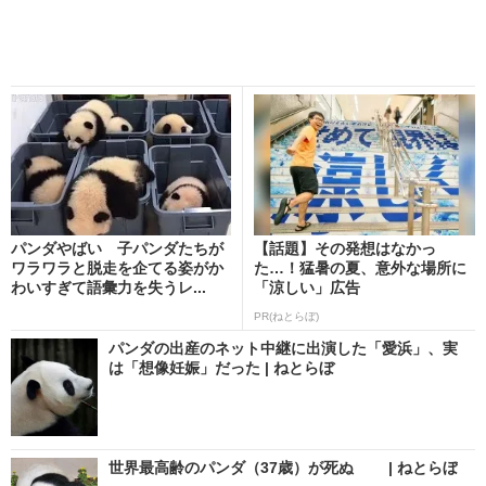
パンダやばい 子パンダたちが
【話題】その発想はなかっ
ワラワラと脱走を企てる姿がか
た…！猛暑の夏、意外な場所に
わいすぎて語彙力を失うレ...
「涼しい」広告
PR(ねとらぼ)
パンダの出産のネット中継に出演した「愛浜」、実
は「想像妊娠」だった | ねとらぼ
世界最高齢のパンダ（37歳）が死ぬ | ねとらぼ