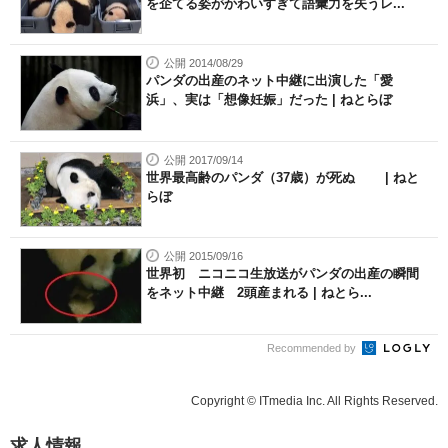
を企てる姿がかわいすぎて語彙力を失うレ...
公開 2014/08/29
パンダの出産のネット中継に出演した「愛
浜」、実は「想像妊娠」だった | ねとらぼ
公開 2017/09/14
世界最高齢のパンダ（37歳）が死ぬ | ねと
らぼ
公開 2015/09/16
世界初 ニコニコ生放送がパンダの出産の瞬間
をネット中継 2頭産まれる | ねとら...
Recommended by
Copyright © ITmedia Inc. All Rights Reserved.
求人情報