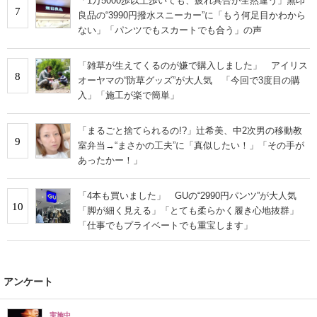
「1万5000歩以上歩いても、疲れ具合が全然違う」無印
7
良品の“3990円撥水スニーカー”に「もう何足目かわから
ない」「パンツでもスカートでも合う」の声
「雑草が生えてくるのが嫌で購入しました」 アイリス
8
オーヤマの“防草グッズ”が大人気 「今回で3度目の購
入」「施工が楽で簡単」
「まるごと捨てられるの!?」辻希美、中2次男の移動教
9
室弁当→“まさかの工夫”に「真似したい！」「その手が
あったかー！」
「4本も買いました」 GUの“2990円パンツ”が大人気
10
「脚が細く見える」「とても柔らかく履き心地抜群」
「仕事でもプライベートでも重宝します」
アンケート
実施中