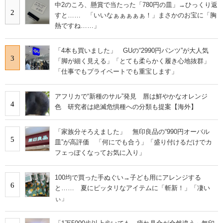
中2のころ、懸賞で当たった「780円の皿」→ひっくり返
2
すと…… 「いいなぁぁぁぁぁ！」まさかのお宝に「胸
熱ですね……」
「4本も買いました」 GUの“2990円パンツ”が大人気
3
「脚が細く見える」「とても柔らかく履き心地抜群」
「仕事でもプライベートでも重宝します」
アフリカで“新種のサル”発見 唇は鮮やかなオレンジ
4
色 研究者は絶滅危惧種への分類も提案【海外】
「家族分そろえました」 無印良品の“990円オーバル
5
皿”が高評価 「何にでも合う」「盛り付けるだけでカ
フェっぽくなってお気に入り」
100均で買った手ぬぐい→子ども用にアレンジする
6
と…… 夏にピッタリなアイテムに「斬新！」「凄い
ぃ」