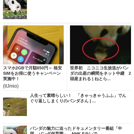
スマホ2GBで月額850円～ 格安
世界初 ニコニコ生放送がパン
SIMをお得に使うキャンペーン
ダの出産の瞬間をネット中継 2
実施中！
頭産まれる | ねとら...
(IIJmio)
人生って素晴らしい！ 「きゃっきゃうふふ」でん
ぐり返ししまくりのパンダさん | ...
パンダの魅力に迫ったドキュメンタリー番組「中
国 パンダ保育園」 NHK Eテレで...