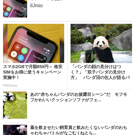
IIJmio
スマホ2GBで月額850円～ 格安
「パンダの顔の見分けはつ
SIMをお得に使うキャンペーン
く？」「双子パンダの見分け
実施中！
方」 パンダ沼の住人が語るパ
ン...
PR(IIJmio)
あの“赤ちゃんパンダのお披露目シーン”だ モフモ
フかわいいクッションソファがフェ...
薬を飲ませたい飼育員と飲みたくないパンダのわち
ゃわちゃバトルがなごむ | ねとら...