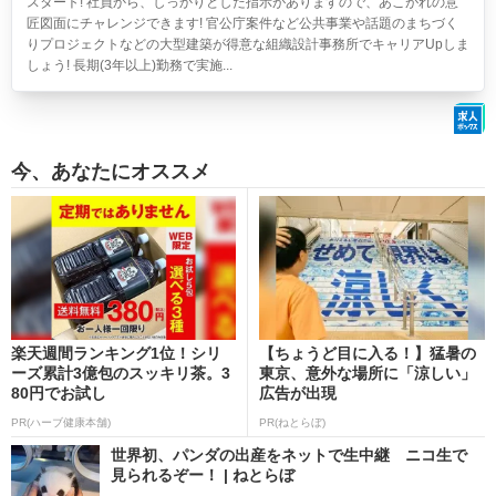
スタート! 社員から、しっかりとした指示がありますので、あこがれの意
匠図面にチャレンジできます! 官公庁案件など公共事業や話題のまちづく
りプロジェクトなどの大型建築が得意な組織設計事務所でキャリアUpしま
しょう! 長期(3年以上)勤務で実施...
今、あなたにオススメ
楽天週間ランキング1位！シリ
【ちょうど目に入る！】猛暑の
ーズ累計3億包のスッキリ茶。3
東京、意外な場所に「涼しい」
80円でお試し
広告が出現
PR(ハーブ健康本舗)
PR(ねとらぼ)
世界初、パンダの出産をネットで生中継 ニコ生で
見られるぞー！ | ねとらぼ