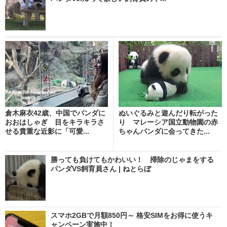
倉木麻衣42歳、中国でパンダに
ぬいぐるみと遊んだり転がった
おおはしゃぎ 目をキラキラさ
り マレーシア国立動物園の赤
せる貴重な近影に「可愛...
ちゃんパンダに会ってきた...
勝っても負けてもかわいい！ 掃除のじゃまをする
パンダVS飼育員さん | ねとらぼ
スマホ2GBで月額850円～ 格安SIMをお得に使うキ
ャンペーン実施中！