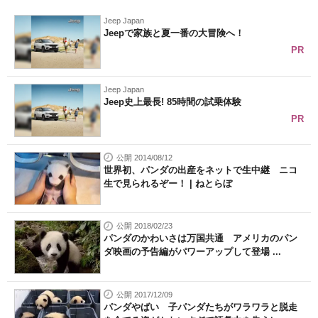
Jeep Japan
Jeepで家族と夏一番の大冒険へ！
PR
Jeep Japan
Jeep史上最長! 85時間の試乗体験
PR
公開 2014/08/12
世界初、パンダの出産をネットで生中継 ニコ
生で見られるぞー！ | ねとらぼ
公開 2018/02/23
パンダのかわいさは万国共通 アメリカのパン
ダ映画の予告編がパワーアップして登場 ...
公開 2017/12/09
パンダやばい 子パンダたちがワラワラと脱走