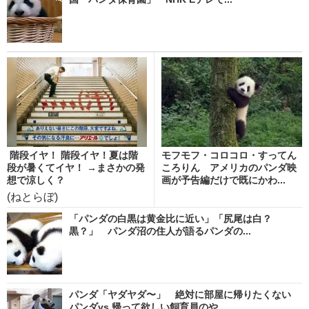
階段イヤ！ 階段イヤ！夏は階
モフモフ・コロコロ・すってん
段が暑くてイヤ！ →まさかの発
ころりん アメリカのパンダ映
想で涼しく？
画が予告編だけで既にかわ...
(ねとらぼ)
「パンダの白黒は黄金比に近い」「尻尾は白？
黒？」 パンダ沼の住人が語るパンダの...
パンダ「ヤダヤダ〜」 絶対に部屋に帰りたくない
パンダvs.帰って欲しい飼育員のや...