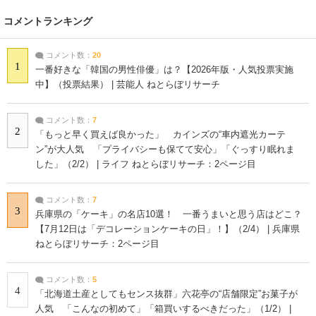
コメントランキング
コメント数：
20
1
一番好きな「韓国の男性俳優」は？【2026年版・人気投票実施
中】（投票結果） | 芸能人 ねとらぼリサーチ
コメント数：
7
2
「もっと早く買えば良かった」 カインズの“車内遮光カーテ
ン”が大人気 「プライバシーも保てて安心」「ぐっすり眠れま
した」（2/2） | ライフ ねとらぼリサーチ：2ページ目
コメント数：
7
3
兵庫県の「ケーキ」の名店10選！ 一番うまいと思う店はどこ？
【7月12日は「デコレーションケーキの日」！】（2/4） | 兵庫県
ねとらぼリサーチ：2ページ目
コメント数：
5
4
「北海道土産としてもセンス抜群」六花亭の“店舗限定”お菓子が
人気 「こんなの初めて」「箱買いするべきだった」（1/2） |