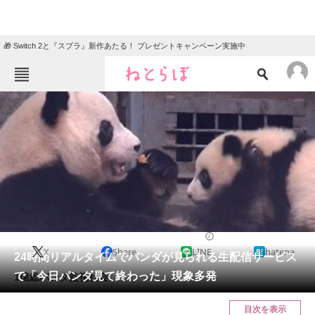
🎁 Switch 2と『スプラ』新作あたる！ プレゼントキャンペーン実施中
ねとらぼメニュー
TOP
ニュース
エンタメ
クイズ
グルメ
地域
住まい
教育・育児
動物
リサーチ
2017/03/03 18:30（公開）
X
Share
LINE
hatena
会員記事
24時間リアルタイムでパンダが見られる生配信サービス
で「今日パンダ見て終わった」現象多発
1億総パンダ監視社会。
メディア
目次を表示
注目記事を集めた総合ページ