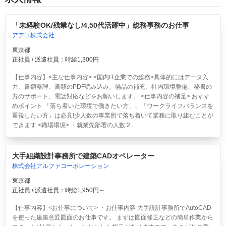
「未経験OK/残業なし/4,50代活躍中」総務事務のお仕事
アデコ株式会社
東京都
正社員 / 派遣社員：時給1,300円
【仕事内容】<主な仕事内容> <国内IT企業での総務>具体的にはデータ入
力、書類整理、書類のPDF読み込み、備品の補充、社内環境整備、秘書の
方のサポート、電話対応などをお願いします。 <仕事内容の補足> おすす
めポイント 「落ち着いた環境で働きたい方」、「ワークライフバランスを
重視したい方」は必見!少人数の事業所で落ち着いて業務に取り組むことが
できます <職場環境> ・就業先部署の人数:2...
大手組織設計事務所で建築CADオペレーター
株式会社アルファコーポレーション
東京都
正社員 / 派遣社員：時給1,950円～
【仕事内容】<お仕事について> ・お仕事内容 大手設計事務所でAutoCAD
を使った建築意匠図面のお仕事です。 まずは図面修正などの簡単作業から