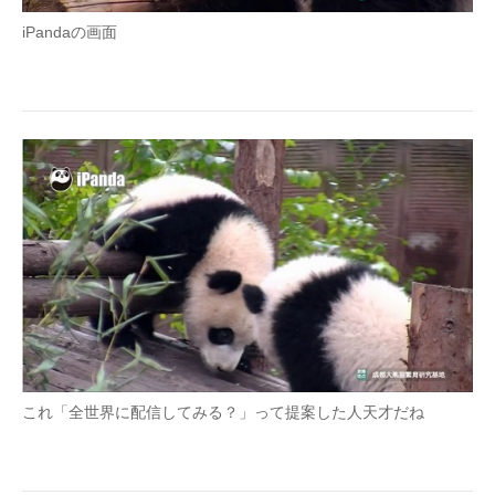
企業向けIT製品の総合サイト
iPandaの画面
IT製品の技術・比較・事例
製造業のIT導入・活用を支援
モノづくり技術者専門サイト
エレクトロニクス専門サイト
電子設計の基本と応用
エネルギーの専門メディア
建設×テクノロジーの最前線
ちょっと気になるネットの話題
これ「全世界に配信してみる？」って提案した人天才だね