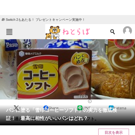
🎁 Switch 2もあたる！ プレゼントキャンペーン実施中！
ねとらぼメニュー
TOP
ニュース
エンタメ
クイズ
グルメ
地域
住まい
教育・育児
動物
リサーチ
2017/03/04 08:00（公開）
X
Share
LINE
hatena
会員記事
パンに塗る「雪印コーヒーソフト」の実力を徹底検
証！ 最高に相性がいいパンはどれ？
食べ過ぎて、口から出る息までコーヒーソフト。
メディア
目次を表示
注目記事を集めた総合ページ