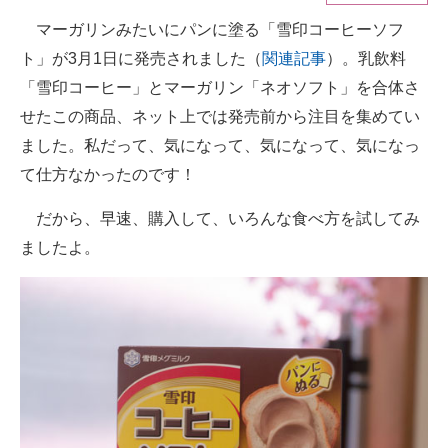
マーガリンみたいにパンに塗る「雪印コーヒーソフ
ITの今と未来を見通す
ト」が3月1日に発売されました（
関連記事
）。乳飲料
スマホと通信の最新トレンド
「雪印コーヒー」とマーガリン「ネオソフト」を合体さ
せたこの商品、ネット上では発売前から注目を集めてい
進化するPCとデバイスの未来
ました。私だって、気になって、気になって、気になっ
好きが集まる 比べて選べる
て仕方なかったのです！
ビジネスと働き方のヒント
だから、早速、購入して、いろんな食べ方を試してみ
ましたよ。
AI活用のいまが分かる
企業ITのトレンドを詳説
経営リーダーのコミュニティ
マーケ×ITの今がよく分かる
ITエンジニア向け専門サイト