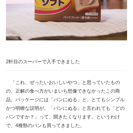
企業向けIT製品の総合サイト
IT製品の技術・比較・事例
製造業のIT導入・活用を支援
モノづくり技術者専門サイト
エレクトロニクス専門サイト
2軒目のスーパーで入手できました
電子設計の基本と応用
「これ、ぜったいおいしいやつ」と思っていたもの
エネルギーの専門メディア
の、正解の食べ方がいまいち想像できなかったこの商
建設×テクノロジーの最前線
品。パッケージには「パンにぬる」と、とてもシンプル
かつ明瞭な説明が。「パンにぬる」と言われても「どの
ちょっと気になるネットの話題
パンですか？」って、聞きたくなります。というわけ
で、4種類のパンも買ってきました。