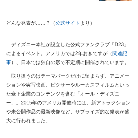
企業向けIT製品の総合サイト
IT製品の技術・比較・事例
どんな発表が……？（
公式サイト
より）
製造業のIT導入・活用を支援
ディズニー本社が設立した公式ファンクラブ「D23」
モノづくり技術者専門サイト
によるイベント。アメリカでは2年おきですが（
関連記
エレクトロニクス専門サイト
事
）、日本では独自の形で不定期に開催されています。
電子設計の基本と応用
取り扱うのはテーマパークだけに留まらず、アニメー
ションや実写映画、ピクサーやルーカスフィルムといっ
エネルギーの専門メディア
た傘下企業のコンテンツを含む「オール・ディズニ
建設×テクノロジーの最前線
ー」。2015年のアメリカ開催時には、新アトラクション
や未公開作品の最新映像など、サプライズ的な発表が盛
ちょっと気になるネットの話題
大に行われました。