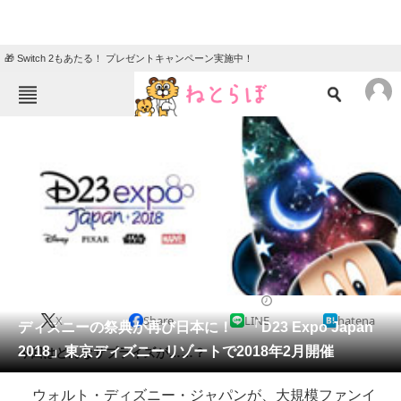
🎁 Switch 2もあたる！ プレゼントキャンペーン実施中！
ねとらぼメニュー
TOP
ニュース
エンタメ
クイズ
グルメ
地域
住まい
教育・育児
動物
リサーチ
2017/03/22 12:45（公開）
X
Share
LINE
hatena
会員記事
ディズニーの祭典が再び日本に！ 「D23 Expo Japan
2018」東京ディズニーリゾートで2018年2月開催
今回はどんなサプライズが……？
メディア
ウォルト・ディズニー・ジャパンが、大規模ファンイ
注目記事を集めた総合ページ