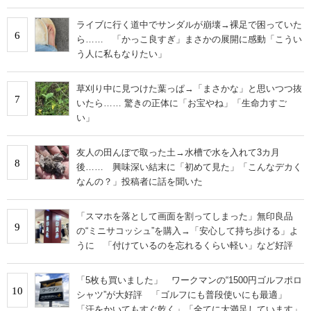
ライブに行く道中でサンダルが崩壊→裸足で困っていた
6
ら…… 「かっこ良すぎ」まさかの展開に感動「こうい
う人に私もなりたい」
草刈り中に見つけた葉っぱ→「まさかな」と思いつつ抜
7
いたら…… 驚きの正体に「お宝やね」「生命力すご
い」
友人の田んぼで取った土→水槽で水を入れて3カ月
8
後…… 興味深い結末に「初めて見た」「こんなデカく
なんの？」投稿者に話を聞いた
「スマホを落として画面を割ってしまった」無印良品
9
の“ミニサコッシュ”を購入→「安心して持ち歩ける」よ
うに 「付けているのを忘れるくらい軽い」など好評
「5枚も買いました」 ワークマンの“1500円ゴルフポロ
10
シャツ”が大好評 「ゴルフにも普段使いにも最適」
「汗をかいてもすぐ乾く」「全てに大満足しています」