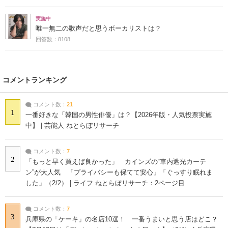
実施中
唯一無二の歌声だと思うボーカリストは？
回答数：8108
コメントランキング
コメント数：
21
1
一番好きな「韓国の男性俳優」は？【2026年版・人気投票実施
中】 | 芸能人 ねとらぼリサーチ
コメント数：
7
2
「もっと早く買えば良かった」 カインズの“車内遮光カーテ
ン”が大人気 「プライバシーも保てて安心」「ぐっすり眠れま
した」（2/2） | ライフ ねとらぼリサーチ：2ページ目
コメント数：
7
3
兵庫県の「ケーキ」の名店10選！ 一番うまいと思う店はどこ？