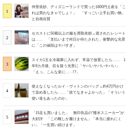
仲里依紗、ディズニーランドで買った1800円土産を「こ
1
れは買わなきゃでしょ！」 「すっごい上手お買い物」
と自画自賛
セカストに50着以上の服を買取依頼→渡されたレシート
2
は…… 「支払いまで何日か待たされた」衝撃的な光景
に「この値段はヤバすぎ」
スイカ1玉を冷蔵庫に入れず、常温で放置したら…… 1
3
年8カ月後、目を疑う光景に「ヤバいヤバいヤバい」
「えっ、こんな姿に……!?」
使えなくなったルイ・ヴィトンのバッグ→約4万円かけ
4
て染め直したら……「捨てなきゃよかった」「そういう
使い道もあったのか」
「15足も買いました」 無印良品の“撥水スニーカー”が
5
大好評 「この靴しか履けません」「本当に疲れにく
い」「一生買い続けます」