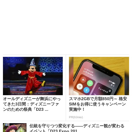
オールディズニーが舞浜にやっ
スマホ2GBで月額850円～ 格安
てきた3日間：ディズニーファ
SIMをお得に使うキャンペーン
ンのための祭典「D23 ...
実施中！
PR(IIJmio)
伝統を守りつつ変化する――ディズニー観が変わる
イベント「D23 Expo 201...