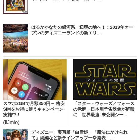
はるかかなたの銀河系、辺境の地へ！：2019年オー
プンのディズニーランドの新エリ...
スマホ2GBで月額850円～ 格安
「スター・ウォーズ／フォース
SIMをお得に使うキャンペーン
の覚醒」日本用予告映像が解禁
実施中！
に 世界最速“未公開シー...
(IIJmio)
ディズニー、実写版「白雪姫」「魔法にかけられ
て」続編など新ラインアップ一挙発表 ...