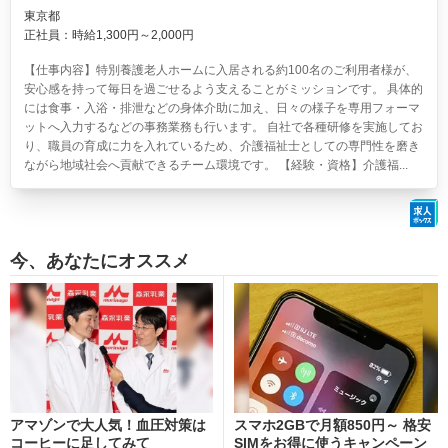
東京都
正社員：時給1,300円～2,000円
【仕事内容】特別養護老人ホームに入居される約100名のご利用者様が、
安心感を持って毎日を過ごせるよう支えることがミッションです。 具体的
には食事・入浴・排泄などの身体介助に加え、日々の様子を専用フォーマ
ットへ入力するなどの事務業務も行います。 自社で各種研修を実施してお
り、職員の育成に力を入れているため、介護福祉士としての専門性を磨き
ながら地域社会へ貢献できるチーム環境です。 【経験・資格】介護福...
今、あなたにオススメ
アマゾンで大人気！血圧対策は
スマホ2GBで月額850円～ 格安
コーヒーに足してみて
SIMをお得に使うキャンペーン