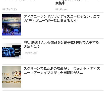
実施中！
PR(森永乳業)
PR(IIJmio)
ディズニーランドだけがディズニーじゃない：全て
の“ディズニー”が一堂に集まる大イ...
FPが解説！Apple製品を分割手数料0円で入手する
方法とは？
PR(Fav-Log)
スクリーンで見たあの衣装が：「ウォルト・ディズ
ニー・アーカイブス展」全国巡回が大...