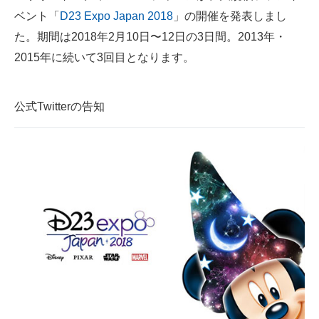
ベント「
D23 Expo Japan 2018
」の開催を発表しまし
ITの今と未来を見通す
た。期間は2018年2月10日〜12日の3日間。2013年・
2015年に続いて3回目となります。
スマホと通信の最新トレンド
進化するPCとデバイスの未来
公式Twitterの告知
好きが集まる 比べて選べる
ビジネスと働き方のヒント
AI活用のいまが分かる
企業ITのトレンドを詳説
経営リーダーのコミュニティ
マーケ×ITの今がよく分かる
ITエンジニア向け専門サイト