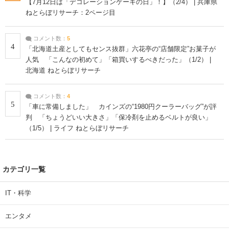
【7月12日は「デコレーションケーキの日」！】（2/4） | 兵庫県
ねとらぼリサーチ：2ページ目
コメント数：
5
4
「北海道土産としてもセンス抜群」六花亭の“店舗限定”お菓子が
人気 「こんなの初めて」「箱買いするべきだった」（1/2） |
北海道 ねとらぼリサーチ
コメント数：
4
5
「車に常備しました」 カインズの“1980円クーラーバッグ”が評
判 「ちょうどいい大きさ」「保冷剤を止めるベルトが良い」
（1/5） | ライフ ねとらぼリサーチ
カテゴリ一覧
IT・科学
エンタメ