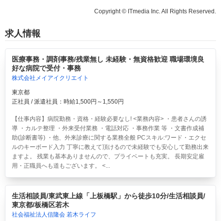
Copyright © ITmedia Inc. All Rights Reserved.
求人情報
医療事務・調剤事務/残業無し 未経験・無資格歓迎 職場環境良
好な病院で受付・事務
株式会社メイアイクリエイト
東京都
正社員 / 派遣社員：時給1,500円～1,550円
【仕事内容】病院勤務・資格・経験必要なし! <業務内容> ・患者さんの誘
導 ・カルテ整理 ・外来受付業務 ・電話対応 ・事務作業 等 ・文書作成補
助(診断書等) ・他、外来診療に関する業務全般 PCスキル:ワード・エクセ
ルのキーボード入力 丁寧に教えて頂けるので未経験でも安心して勤務出来
ますよ。 残業も基本ありませんので、プライベートも充実。 長期安定雇
用・正職員へも道もございます。 <...
生活相談員/東武東上線「上板橋駅」から徒歩10分/生活相談員/
東京都/板橋区若木
社会福祉法人信隆会 若木ライフ