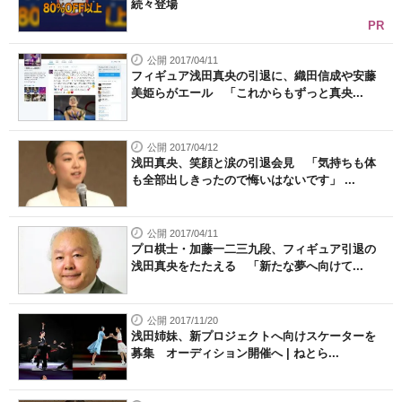
続々登場
PR
公開 2017/04/11
フィギュア浅田真央の引退に、織田信成や安藤
美姫らがエール 「これからもずっと真央...
公開 2017/04/12
浅田真央、笑顔と涙の引退会見 「気持ちも体
も全部出しきったので悔いはないです」 ...
公開 2017/04/11
プロ棋士・加藤一二三九段、フィギュア引退の
浅田真央をたたえる 「新たな夢へ向けて...
公開 2017/11/20
浅田姉妹、新プロジェクトへ向けスケーターを
募集 オーディション開催へ | ねとら...