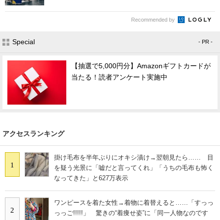
Recommended by
Special
- PR -
【抽選で5,000円分】Amazonギフトカードが
当たる！読者アンケート実施中
アクセスランキング
掛け毛布を半年ぶりにオキシ漬け→翌朝見たら…… 目
1
を疑う光景に「嘘だと言ってくれ」「うちの毛布も怖く
なってきた」と627万表示
ワンピースを着た女性→着物に着替えると……「すっっ
2
っっご!!!!!」 驚きの“着痩せ姿”に「同一人物なのです