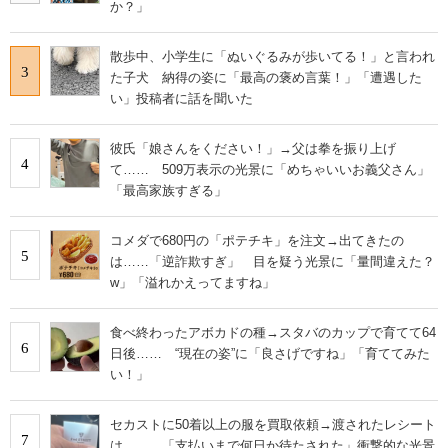
か？」
散歩中、小学生に「ぬいぐるみが歩いてる！」と言われ
3
た子犬 納得の姿に「最高の褒め言葉！」「遭遇した
い」投稿者に話を聞いた
彼氏「娘さんをください！」→父は拳を振り上げ
4
て…… 509万表示の光景に「めちゃいいお義父さん」
「最高家族すぎる」
コメダで680円の「ポテチキ」を注文→出てきたの
5
は……「逆詐欺すぎ」 目を疑う光景に「量間違えた？
w」「溢れかえってますね」
食べ終わったアボカドの種→スタバのカップで育てて64
6
日後…… “現在の姿”に「良さげですね」「育ててみた
い！」
セカストに50着以上の服を買取依頼→渡されたレシート
7
は…… 「支払いまで何日か待たされた」衝撃的な光景