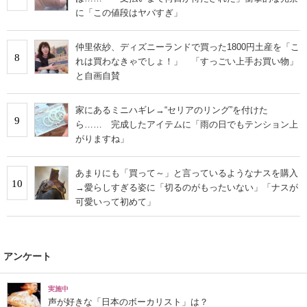
に「この値段はヤバすぎ」
仲里依紗、ディズニーランドで買った1800円土産を「こ
8
れは買わなきゃでしょ！」 「すっごい上手お買い物」
と自画自賛
家にあるミニハギレ→“セリアのリング”を付けた
9
ら…… 完成したアイテムに「雨の日でもテンション上
がりますね」
あまりにも「買って～」と言っているようなナスを購入
10
→愛らしすぎる姿に「切るのがもったいない」「ナスが
可愛いって初めて」
アンケート
実施中
声が好きな「日本のボーカリスト」は？