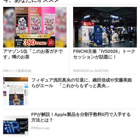
アマゾン1位「このお茶ガチで
FINCHI主催「IVS2026」トーク
す」噂のお茶
セッションが話題に！
PR(ハーブ健康本舗)
PR(FINCHI on GOETHE)
フィギュア浅田真央の引退に、織田信成や安藤美姫
らがエール 「これからもずっと真央...
FPが解説！Apple製品を分割手数料0円で入手する
方法とは？
PR(Fav-Log)