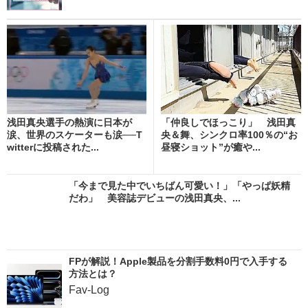
浅田真央選手の熱演に日本が
「仲良しでほっこり」 浅田真
涙、世界のスケーターも涙──T
央＆舞、シンクロ率100％の“お
witterに投稿された...
昼寝ショット”が癒や...
「今まで見た中でいちばん可愛い！」「やっぱ妖精
だわ」 美容誌デビューの浅田真央、...
FPが解説！Apple製品を分割手数料0円で入手する
方法とは？
Fav-Log