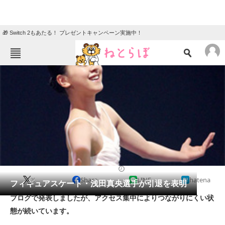
🎁 Switch 2もあたる！ プレゼントキャンペーン実施中！
ねとらぼメニュー
TOP
ニュース
エンタメ
クイズ
グルメ
地域
住まい
教育・育児
動物
リサーチ
2017/04/10 22:59（公開）
X
Share
LINE
hatena
会員記事
フィギュアスケート・浅田真央選手が引退を表明
ブログで発表しましたが、アクセス集中によりつながりにくい状
メディア
態が続いています。
注目記事を集めた総合ページ