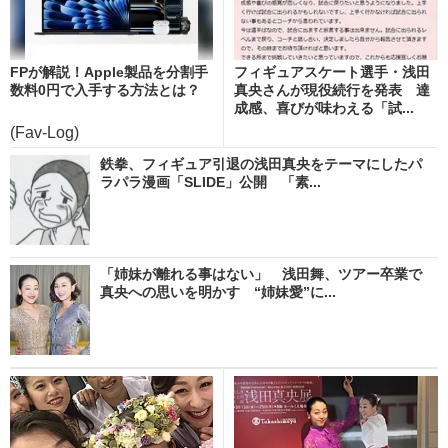
FPが解説！Apple製品を分割手
フィギュアスケート選手・浅田
数料0円で入手する方法とは？
真央さんが現役続行を発表 達
成感、喜びが味わえる「試...
(Fav-Log)
鉄拳、フィギュア引退の浅田真央をテーマにしたパ
ラパラ漫画「SLIDE」公開 「素...
「姉妹が離れる事はない」 浅田舞、ツアー卒業で
真央への思いを明かす “姉妹愛”に...