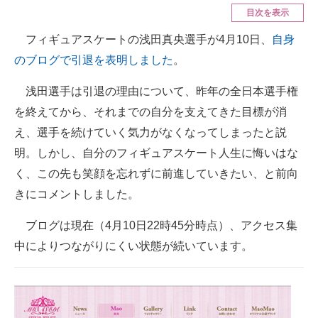
目次を表示
ITの今と未来を見通す
フィギュアスケートの浅田真央選手が4月10日、
自身
のブログで引退を表明しました
。
スマホと通信の最新トレンド
浅田選手は引退の理由について、昨年の全日本選手権
進化するPCとデバイスの未来
を終えてから、それまでの自分を支えてきた目標が消
好きが集まる 比べて選べる
え、選手を続けていく気力がなくなってしまったと説
ビジネスと働き方のヒント
明。しかし、自分のフィギュアスケート人生に悔いはな
く、この先も笑顔を忘れずに前進していきたい、と前向
AI活用のいまが分かる
きにコメントしました。
企業ITのトレンドを詳説
ブログは現在（4月10日22時45分時点）、アクセス集
経営リーダーのコミュニティ
中によりつながりにくい状態が続いています。
マーケ×ITの今がよく分かる
ITエンジニア向け専門サイト