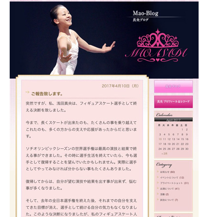
企業向けIT製品の総合サイト
IT製品の技術・比較・事例
製造業のIT導入・活用を支援
モノづくり技術者専門サイト
エレクトロニクス専門サイト
電子設計の基本と応用
エネルギーの専門メディア
建設×テクノロジーの最前線
ちょっと気になるネットの話題