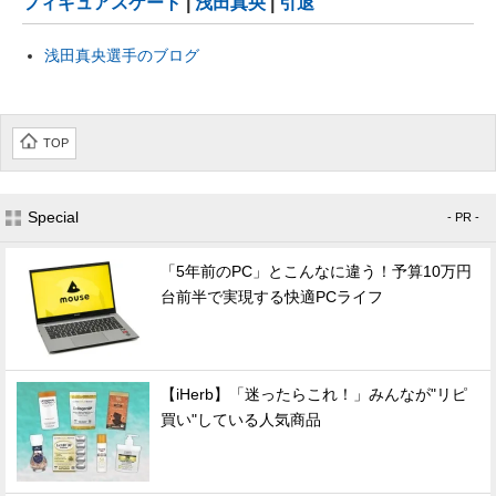
フィギュアスケート
|
浅田真央
|
引退
浅田真央選手のブログ
TOP
Special
- PR -
「5年前のPC」とこんなに違う！予算10万円
台前半で実現する快適PCライフ
【iHerb】「迷ったらこれ！」みんなが"リピ
買い"している人気商品