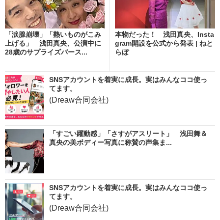
「涙腺崩壊」「熱いものがこみ
本物だった！ 浅田真央、Insta
上げる」 浅田真央、公演中に
gram開設を公式から発表 | ねと
28歳のサプライズバース...
らぼ
SNSアカウントを着実に成長。実はみんなココ使っ
てます。
(Dreaw合同会社)
「すごい躍動感」「さすがアスリート」 浅田舞＆
真央の美ボディー写真に称賛の声集ま...
SNSアカウントを着実に成長。実はみんなココ使っ
てます。
(Dreaw合同会社)