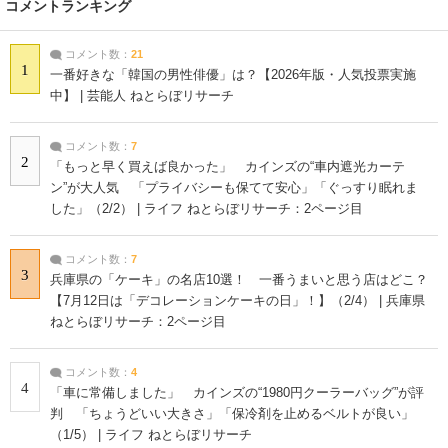
コメントランキング
コメント数：
21
1
一番好きな「韓国の男性俳優」は？【2026年版・人気投票実施
中】 | 芸能人 ねとらぼリサーチ
コメント数：
7
2
「もっと早く買えば良かった」 カインズの“車内遮光カーテ
ン”が大人気 「プライバシーも保てて安心」「ぐっすり眠れま
した」（2/2） | ライフ ねとらぼリサーチ：2ページ目
コメント数：
7
3
兵庫県の「ケーキ」の名店10選！ 一番うまいと思う店はどこ？
【7月12日は「デコレーションケーキの日」！】（2/4） | 兵庫県
ねとらぼリサーチ：2ページ目
コメント数：
4
4
「車に常備しました」 カインズの“1980円クーラーバッグ”が評
判 「ちょうどいい大きさ」「保冷剤を止めるベルトが良い」
（1/5） | ライフ ねとらぼリサーチ