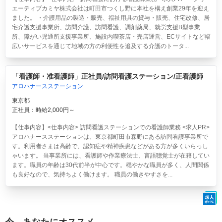
エーティブカミヤ株式会社は町田市つくし野に本社を構え創業29年を迎え
ました。 ・介護用品の製造・販売、福祉用具の貸与・販売、住宅改修、居
宅介護支援事業所、訪問介護、訪問看護、調剤薬局、就労支援B型事業
所、障がい児通所支援事業所、施設内喫茶店・売店運営、ECサイトなど幅
広いサービスを通じて地域の方の利便性を追及する介護のトータ...
「看護師・准看護師」正社員/訪問看護ステーション/正看護師
アロハナースステーション
東京都
正社員：時給2,000円～
【仕事内容】<仕事内容> 訪問看護ステーションでの看護師業務 <求人PR>
アロハナースステーションは、東京都町田市森野にある訪問看護事業所で
す。利用者さまは高齢で、認知症や精神疾患などがある方が多くいらっし
ゃいます。 当事業所には、看護師や作業療法士、言語聴覚士が在籍してい
ます。職員の年齢は30代前半が中心です。穏やかな職員が多く、人間関係
も良好なので、気持ちよく働けます。 職員の働きやすさを...
今、あなたにオススメ