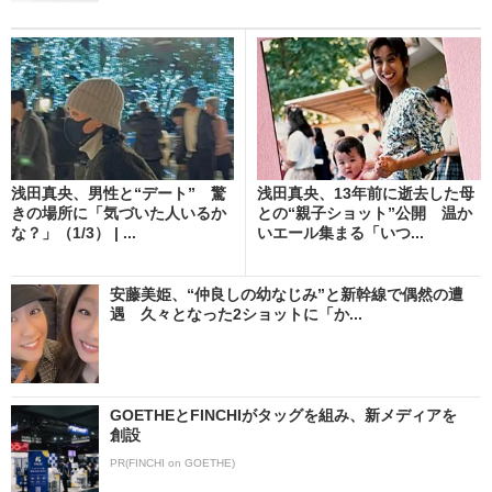
浅田真央、男性と“デート” 驚
浅田真央、13年前に逝去した母
きの場所に「気づいた人いるか
との“親子ショット”公開 温か
な？」（1/3） | ...
いエール集まる「いつ...
安藤美姫、“仲良しの幼なじみ”と新幹線で偶然の遭
遇 久々となった2ショットに「か...
GOETHEとFINCHIがタッグを組み、新メディアを
創設
PR(FINCHI on GOETHE)