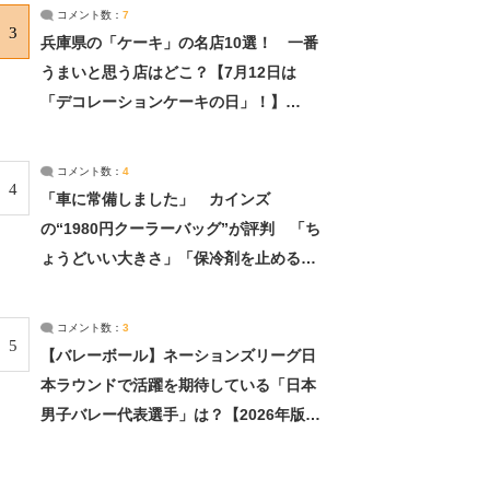
サーチ：2ページ目
コメント数：
7
3
兵庫県の「ケーキ」の名店10選！ 一番
うまいと思う店はどこ？【7月12日は
「デコレーションケーキの日」！】
（2/4） | 兵庫県 ねとらぼリサーチ：2ペ
ージ目
コメント数：
4
4
「車に常備しました」 カインズ
の“1980円クーラーバッグ”が評判 「ち
ょうどいい大きさ」「保冷剤を止めるベ
ルトが良い」（1/5） | ライフ ねとらぼ
リサーチ
コメント数：
3
5
【バレーボール】ネーションズリーグ日
本ラウンドで活躍を期待している「日本
男子バレー代表選手」は？【2026年版・
人気投票実施中】（投票結果） | スポー
ツ ねとらぼリサーチ