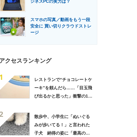
ジネスPCの実力は？
門メディア
建設×テクノロジーの最前線
スマホの写真／動画をもう一段
安全に 買い切りクラウドストレ
ージ
アクセスランキング
1
レストランで“チョコレートケ
ーキ”を頼んだら……「目玉飛
び出るかと思った」衝撃の1皿
に「やばすぎる」と109万表
2
示
散歩中、小学生に「ぬいぐる
みが歩いてる！」と言われた
子犬 納得の姿に「最高の褒