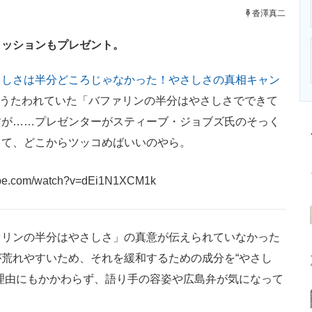
ニクス専門サイト
電子設計の基本と応用
エネルギーの専
沓澤真二
クッションもプレゼント。
さしさは半分どころじゃなかった！やさしさの真相キャン
Mでうたわれていた「バファリンの半分はやさしさでできて
すが……プレゼンターがスティーブ・ジョブズ氏のそっく
さて、どこからツッコめばいいのやら。
tube.com/watch?v=dEi1N1XCM1k
リンの半分はやさしさ」の真意が伝えられていなかった
荒れやすいため、それを緩和するための成分を“やさし
理由にもかかわらず、語り手の容姿や広島弁が気になって