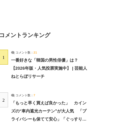
コメントランキング
コメント数：
21
1
一番好きな「韓国の男性俳優」は？
【2026年版・人気投票実施中】 | 芸能人
ねとらぼリサーチ
コメント数：
7
2
「もっと早く買えば良かった」 カイン
ズの“車内遮光カーテン”が大人気 「プ
ライバシーも保てて安心」「ぐっすり眠
れました」（2/2） | ライフ ねとらぼリ