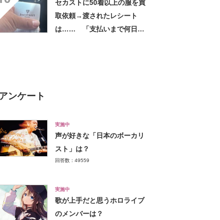
セカストに50着以上の服を買
取依頼→渡されたレシート
は…… 「支払いまで何日か
待たされた」衝撃的な光景に
「この値段はヤバすぎ」
アンケート
実施中
声が好きな「日本のボーカリ
スト」は？
回答数：49559
実施中
歌が上手だと思うホロライブ
のメンバーは？