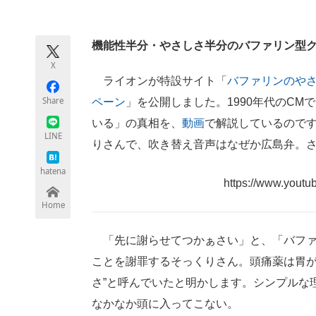
モノづくり技術者専門サイト
エレクトロ
機能性半分・やさしさ半分のバファリン型
X
ちょっと気になるネットの話題
ライオンが特設サイト「
バファリンのや
Share
ペーン
」を公開しました。1990年代のC
いる」の真相を、
動画
で解説しているので
LINE
りさんで、吹き替え音声はなぜか広島弁。
hatena
https://www.you
Home
「先に謝らせてつかぁさい」と、「バファ
ことを謝罪するそっくりさん。頭痛薬は胃が
さ”と呼んでいたと明かします。シンプルな
なかなか頭に入ってこない。