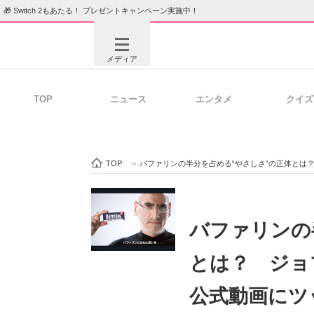
🎁 Switch 2もあたる！ プレゼントキャンペーン実施中！
メディア
TOP
ニュース
エンタメ
クイズ
注目記事を集めた総合ページ
ITの今
TOP
>
バファリンの半分を占める“やさしさ”の正体とは
ビジネスと働き方のヒント
AI活用
バファリンの
とは？ ジョ
ITエンジニア向け専門サイト
企業向けI
公式動画にツ