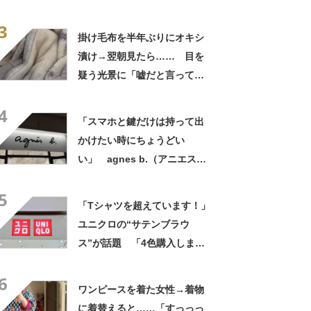
め言葉！」「遭遇したい」投
3
稿者に話を聞いた
掛け毛布を半年ぶりにオキシ
漬け→翌朝見たら…… 目を
疑う光景に「嘘だと言ってく
れ」「うちの毛布も怖くなっ
4
てきた」と627万表示
「スマホと鍵だけは持って出
かけたい時にちょうどい
い」 agnes b.（アニエスべ
ー）の“ミニミニショルダーバ
5
ッグ”が大好評 「小さいハン
「Tシャツを超えています！」
カチも入る」「軽くて旅行で
ユニクロの“サテンブラウ
も活躍します
ス”が話題 「4色購入しまし
た！」「着てると必ず褒めら
6
れる！！」
ワンピースを着た女性→着物
に着替えると……「すっっっ