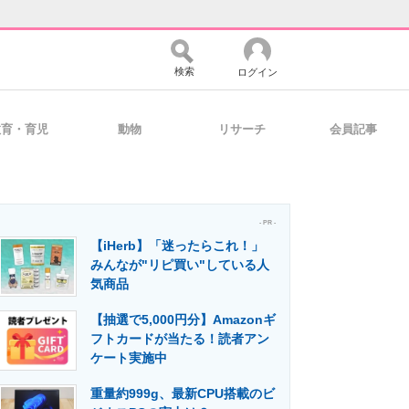
検索
ログイン
教育・育児
動物
リサーチ
会員記事
バイスの未来
好きが集まる 比べて選べる
- PR -
【iHerb】「迷ったらこれ！」
コミュニティ
マーケ×ITの今がよく分かる
みんなが"リピ買い"している人
気商品
【抽選で5,000円分】Amazonギ
・活用を支援
フトカードが当たる！読者アン
ケート実施中
重量約999g、最新CPU搭載のビ