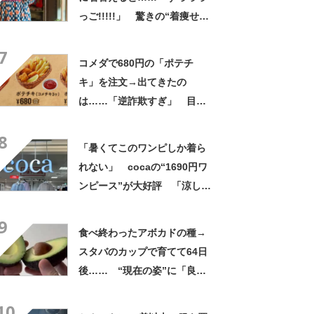
っご!!!!!」 驚きの“着痩せ
姿”に「同一人物なのです
7
か？」
コメダで680円の「ポテチ
キ」を注文→出てきたの
は……「逆詐欺すぎ」 目を
疑う光景に「量間違えた？
8
w」「溢れかえってますね」
「暑くてこのワンピしか着ら
れない」 cocaの“1690円ワ
ンピース”が大好評 「涼しく
着られて、シワがよらない素
9
材感と薄さも◎」「大好きす
食べ終わったアボカドの種→
ぎて色違いも購入」
スタバのカップで育てて64日
後…… “現在の姿”に「良さ
げですね」「育ててみた
10
い！」