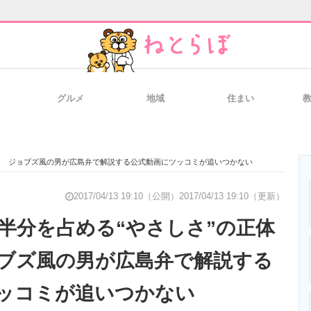
グルメ
地域
住まい
と未来を見通す
スマホと通信の最新トレンド
進化するPCとデ
？ ジョブズ風の男が広島弁で解説する公式動画にツッコミが追いつかない
のいまが分かる
企業ITのトレンドを詳説
経営リーダーの
2017/04/13 19:10（公開）
2017/04/13 19:10（更新）
半分を占める“やさしさ”の正体
ブズ風の男が広島弁で解説する
T製品の総合サイト
IT製品の技術・比較・事例
製造業のIT導入
ッコミが追いつかない