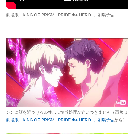
企業向けIT製品の総合サイト
劇場版「KING OF PRISM −PRIDE the HERO−」劇場予告
IT製品の技術・比較・事例
製造業のIT導入・活用を支援
モノづくり技術者専門サイト
エレクトロニクス専門サイト
電子設計の基本と応用
エネルギーの専門メディア
建設×テクノロジーの最前線
ちょっと気になるネットの話題
シンに顔を近づけるルヰ……情報処理が追いつきません（画像は
劇場版「KING OF PRISM −PRIDE the HERO−」劇場予告
から）