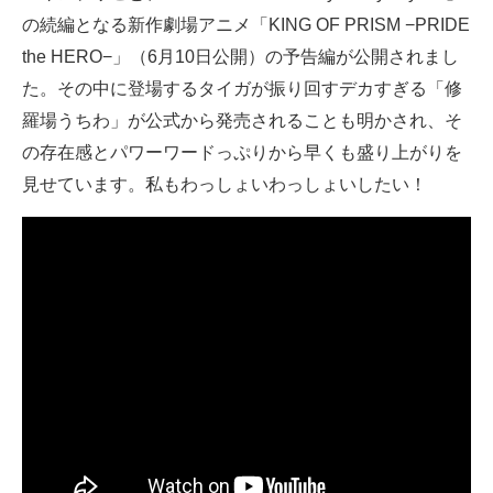
の続編となる新作劇場アニメ「KING OF PRISM −PRIDE
ITの今と未来を見通す
the HERO−」（6月10日公開）の予告編が公開されまし
た。その中に登場するタイガが振り回すデカすぎる「修
スマホと通信の最新トレンド
羅場うちわ」が公式から発売されることも明かされ、そ
進化するPCとデバイスの未来
の存在感とパワーワードっぷりから早くも盛り上がりを
見せています。私もわっしょいわっしょいしたい！
好きが集まる 比べて選べる
ビジネスと働き方のヒント
AI活用のいまが分かる
企業ITのトレンドを詳説
経営リーダーのコミュニティ
マーケ×ITの今がよく分かる
ITエンジニア向け専門サイト