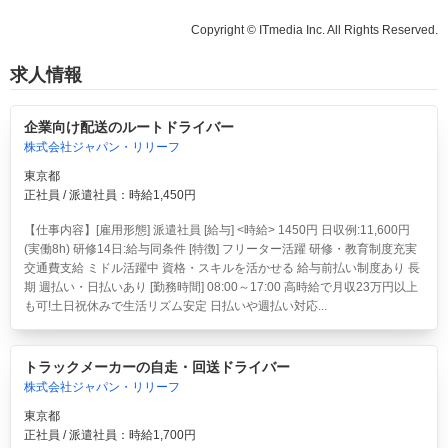
Copyright © ITmedia Inc. All Rights Reserved.
求人情報
企業向け配送のルートドライバー
株式会社ジャパン・リリーフ
東京都
正社員 / 派遣社員：時給1,450円
【仕事内容】[雇用形態] 派遣社員 [給与] <時給> 1450円 日収例:11,600円
(実働8h) 研修14日:給与同条件 [特徴] フリーター活躍 研修・教育制度充実
交通費支給 ミドル活躍中 資格・スキルを活かせる 給与前払い制度あり 長
期 週払い・日払いあり [勤務時間] 08:00～17:00 高時給で月収23万円以上
も可!土日祝休みで生活リズム安定 日払いや週払い対応...
トラックメーカーの自走・回送ドライバー
株式会社ジャパン・リリーフ
東京都
正社員 / 派遣社員：時給1,700円