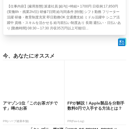
【仕事内容】[雇用形態] 派遣社員 [給与] <時給> 1700円 日収例:17,850円
(実働8h・残業2h/日) 研修7日間:給与同条件 [特徴] シフト勤務 フリーター
活躍 研修・教育制度充実 即日勤務OK 交通費支給 ミドル活躍中 シニア活
躍中 資格・スキルを活かせる 給与前払い制度あり 長期 週払い・日払いあ
り [勤務時間] 08:30～17:30 月収35万円以上可能!日...
今、あなたにオススメ
アマゾン1位「このお茶ガチで
FPが解説！Apple製品を分割手
す」噂のお茶
数料0円で入手する方法とは？
PR(ハーブ健康本舗)
PR(Fav-Log)