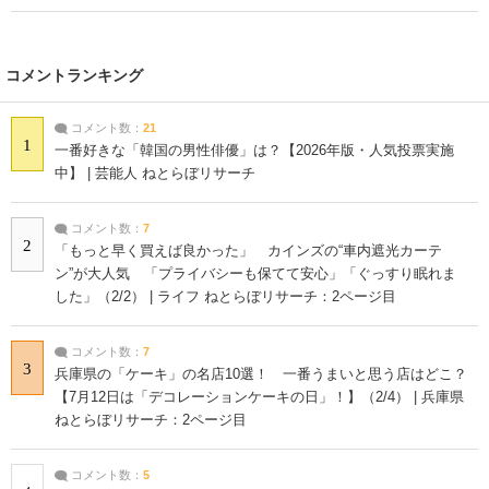
コメントランキング
コメント数：
21
1
一番好きな「韓国の男性俳優」は？【2026年版・人気投票実施
中】 | 芸能人 ねとらぼリサーチ
コメント数：
7
2
「もっと早く買えば良かった」 カインズの“車内遮光カーテ
ン”が大人気 「プライバシーも保てて安心」「ぐっすり眠れま
した」（2/2） | ライフ ねとらぼリサーチ：2ページ目
コメント数：
7
3
兵庫県の「ケーキ」の名店10選！ 一番うまいと思う店はどこ？
【7月12日は「デコレーションケーキの日」！】（2/4） | 兵庫県
ねとらぼリサーチ：2ページ目
コメント数：
5