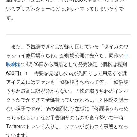
いるプリズムショーにどっぷりハマってしまいそうで
す。
また、予告編でタイガが振り回している「タイガのワ
ッショイ修羅場うちわ」が劇場公開に先立ち、同作の
上
映劇場
で4月26日から商品として発売決定（価格は税別
600円）！ 需要を見越し公式が先回りして用意する謎
アイテムにはファンも「修羅場うちわって何」「修羅場
うちわ最高に訳が分からない」「修羅場うちわのインパ
クトがでかすぎて全部持っていかれる…」と困惑を隠せ
ない様子ですが、その強烈な存在感に「修羅場うちわめ
っちゃ欲しい」など予告編そのものを食う勢いで一時
Twitterのトレンド入りし、ファンがざわつく事態となっ
ています。