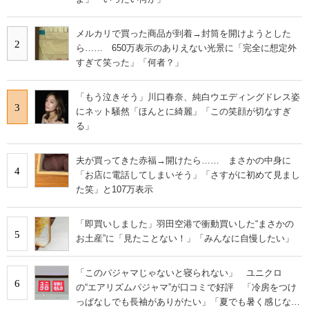
メルカリで買った商品が到着→封筒を開けようとした
2
ら…… 650万表示のありえない光景に「完全に想定外
すぎて笑った」「何者？」
「もう泣きそう」川口春奈、純白ウエディングドレス姿
3
にネット騒然「ほんとに綺麗」「この笑顔が切なすぎ
る」
夫が買ってきた赤福→開けたら…… まさかの中身に
4
「お店に電話してしまいそう」「さすがに初めて見まし
た笑」と107万表示
「即買いしました」羽田空港で衝動買いした“まさかの
5
お土産”に「見たことない！」「みんなに自慢したい」
「このパジャマじゃないと寝られない」 ユニクロ
6
の“エアリズムパジャマ”が口コミで好評 「冷房をつけ
っぱなしでも長袖がありがたい」「夏でも暑く感じな