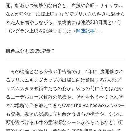
開。斬新かつ衝撃的な内容と、声援や合唱・サイリウム
などがOKな「応援上映」などでプリズムの輝きに魅せら
れた人を増やしながら、最終的には連続238日間という
ロングラン上映を記録しました（
関連記事
）。
肌色成分も200%増量？
その続編となる今作の予告編では、4年に1度開催され
るプリズムキングカップの出場に向け奮闘する7人のプ
リズムスタァ候補生たちの姿が。彼らの前に立ちはだか
るエーデルローズ解散の危機や、それを救うべくそれぞ
れの場所で己を鍛えてきたOver The Rainbowのメンバー
も登場。数々の試練に立ち向かう彼らの様子や、シンに
顔を近づけるルヰの意味深なシーンがみられるなど、衝
撃的なシーンばかり。前作から200%増量とうたわれて