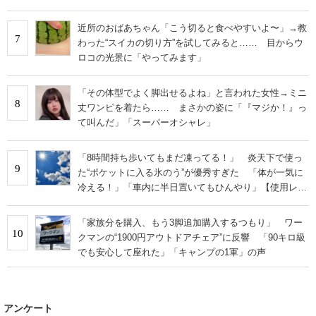
い」
近所のおばあちゃん「こう切ると食べやすいよ〜」→教
7
わった“スイカの切り方”を試してみると…… 目からウ
ロコの光景に「やってみます」
「その体型でよく脚出せるよね」と言われた女性→ミニ
8
丈ワンピを着たら…… まさかの姿に「『マジか！』っ
て叫んだ」「スーパーオシャレ」
「8時間持ち歩いてもまだ凍ってる！」 炎天下で使っ
9
た“ポケットに入る氷のう”が優秀すぎた 「体が一気に
冷える！」「車内に半日置いてもひんやり」【使用レビ
ュー】
「家族分を購入、もう3脚追加購入するつもり」 ワー
10
クマンの“1900円アウトドアチェア”に反響 「90キロ級
でも安心して座れた」「キャンプの1軍」の声
アンケート