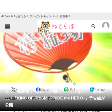
🎁 Switch 2もあたる！ プレゼントキャンペーン実施中！
ねとらぼメニュー
TOP
ニュース
エンタメ
クイズ
グルメ
地域
住まい
教育・育児
動物
リサーチ
2017/04/21 17:14（公開）
X
Share
LINE
hatena
会員記事
もう「修羅場うちわ」しか頭に入ってこない！ 劇場ア
ニメ「KING OF PRISM −PRIDE the HERO−」予告編が
修羅場うちわのパワーワード感。
メディア
公開
キンプリこと、「KING OF PRISM by PrettyRhythm」
注目記事を集めた総合ページ