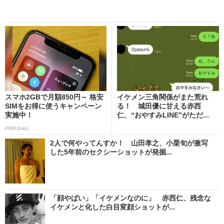
スマホ2GBで月額850円～ 格安
イケメン三角関係がまた荒れ
SIMをお得に使うキャンペーン
る！ 城田優に甘える赤西
実施中！
仁、“おやすみLINE”がただ...
PR(IIJmio)
2人で何やってんすか！ 山田孝之、小栗旬が激写
した5年前のセクシーショットが発掘...
「顔やばい」「イケメンなのに」 赤西仁、残念な
イケメンと化した白目変顔ショットが...