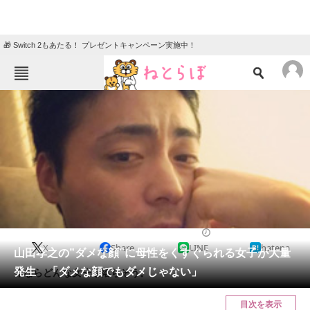
🎁 Switch 2もあたる！ プレゼントキャンペーン実施中！
ねとらぼメニュー
TOP
ニュース
エンタメ
クイズ
グルメ
地域
住まい
教育・育児
動物
リサーチ
2017/05/22 12:00（公開）
X
Share
LINE
hatena
会員記事
山田孝之の”ダメな顔”に母性をくすぐられる女子が大量
発生 「ダメな顔でもダメじゃない」
今ならどんな女子も落ちそう。
メディア
目次を表示
注目記事を集めた総合ページ