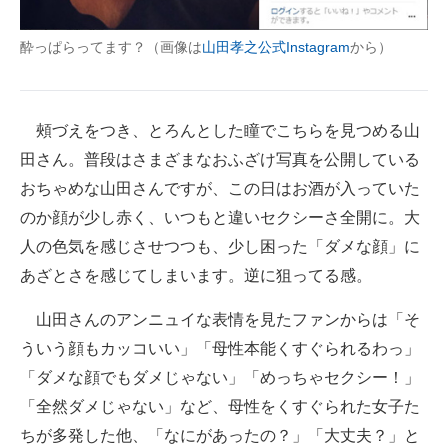
企業向けIT製品の総合サイト
酔っぱらってます？（画像は
山田孝之公式Instagram
から）
IT製品の技術・比較・事例
製造業のIT導入・活用を支援
頰づえをつき、とろんとした瞳でこちらを見つめる山
モノづくり技術者専門サイト
田さん。普段はさまざまなおふざけ写真を公開している
おちゃめな山田さんですが、この日はお酒が入っていた
エレクトロニクス専門サイト
のか顔が少し赤く、いつもと違いセクシーさ全開に。大
電子設計の基本と応用
人の色気を感じさせつつも、少し困った「ダメな顔」に
あざとさを感じてしまいます。逆に狙ってる感。
エネルギーの専門メディア
山田さんのアンニュイな表情を見たファンからは「そ
建設×テクノロジーの最前線
ういう顔もカッコいい」「母性本能くすぐられるわっ」
ちょっと気になるネットの話題
「ダメな顔でもダメじゃない」「めっちゃセクシー！」
「全然ダメじゃない」など、母性をくすぐられた女子た
ちが多発した他、「なにがあったの？」「大丈夫？」と