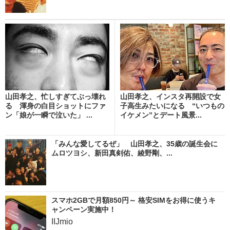
山田孝之、忙しすぎてぶっ壊れ
山田孝之、インスタ再開設で女
る 渾身の白目ショットにファ
子高生みたいになる “いつもの
ン「娘が一瞬で泣いた」 ...
イケメン”とデート風景...
「みんな愛してるぜ」 山田孝之、35歳の誕生会に
ムロツヨシ、新田真剣佑、綾野剛、...
スマホ2GBで月額850円～ 格安SIMをお得に使うキ
ャンペーン実施中！
IIJmio