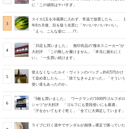
に「この値段はヤバすぎ」
スイカ1玉を冷蔵庫に入れず、常温で放置したら…… 1
3
年8カ月後、目を疑う光景に「ヤバいヤバいヤバい」
「えっ、こんな姿に……!?」
「15足も買いました」 無印良品の“撥水スニーカー”が
4
大好評 「この靴しか履けません」「本当に疲れにく
い」「一生買い続けます」
使えなくなったルイ・ヴィトンのバッグ→約4万円かけ
5
て染め直したら……「捨てなきゃよかった」「そういう
使い道もあったのか」
「5枚も買いました」 ワークマンの“1500円ゴルフポロ
6
シャツ”が大好評 「ゴルフにも普段使いにも最適」
「汗をかいてもすぐ乾く」「全てに大満足しています」
ライブに行く道中でサンダルが崩壊→裸足で困っていた