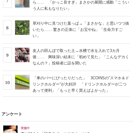
7
ら…… 「かっこ良すぎ」まさかの展開に感動「こうい
う人に私もなりたい」
草刈り中に見つけた葉っぱ→「まさかな」と思いつつ抜
8
いたら…… 驚きの正体に「お宝やね」「生命力すご
い」
友人の田んぼで取った土→水槽で水を入れて3カ月
9
後…… 興味深い結末に「初めて見た」「こんなデカく
なんの？」投稿者に話を聞いた
「車のバーにぴったりだった」 3COINSの“スマホ＆ド
10
リンクホルダー”が大好評 「ドリンクホルダーが二つ
あって便利」「もっと早く買えばよかった」
アンケート
実施中