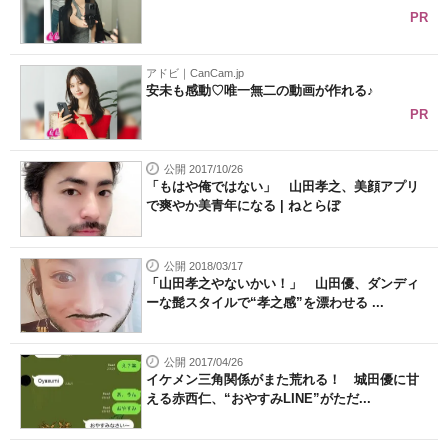
PR
アドビ｜CanCam.jp
安未も感動♡唯一無二の動画が作れる♪
PR
公開 2017/10/26
「もはや俺ではない」 山田孝之、美顔アプリ
で爽やか美青年になる | ねとらぼ
公開 2018/03/17
「山田孝之やないかい！」 山田優、ダンディ
ーな髭スタイルで“孝之感”を漂わせる ...
公開 2017/04/26
イケメン三角関係がまた荒れる！ 城田優に甘
える赤西仁、“おやすみLINE”がただ...