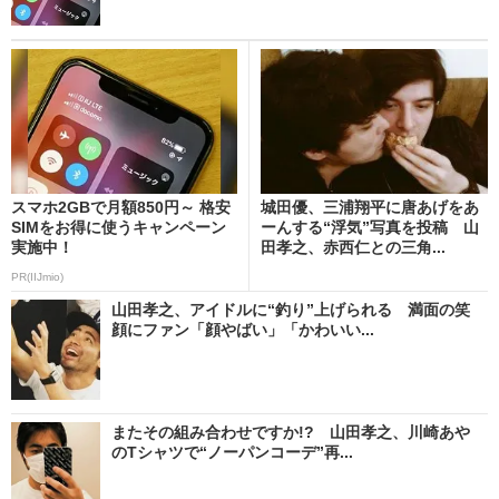
スマホ2GBで月額850円～ 格安
城田優、三浦翔平に唐あげをあ
SIMをお得に使うキャンペーン
ーんする“浮気”写真を投稿 山
実施中！
田孝之、赤西仁との三角...
PR(IIJmio)
山田孝之、アイドルに“釣り”上げられる 満面の笑
顔にファン「顔やばい」「かわいい...
またその組み合わせですか!? 山田孝之、川崎あや
のTシャツで“ノーパンコーデ”再...