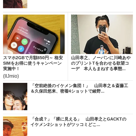
スマホ2GBで月額850円～ 格安
山田孝之、ノーパンに川崎あや
SIMをお得に使うキャンペーン
のプリントTを合わせる欲望コ
実施中！
ーデ 本人もまねする事態...
(IIJmio)
「空前絶後のイケメン集団！」 山田孝之＆斎藤工
＆久保田悠来、密着4ショットで綾野...
「合成？」「裸に見える」 山田孝之とGACKTの
イケメン2ショットがツッコミどこ...