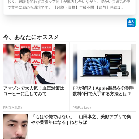
おり、経験を問わずスタッフ同士が協力し合いながら、温かい雰囲気の中
で業務に励める環境です。 【経験・資格】年齢不問 【給与】時給:1...
今、あなたにオススメ
アマゾンで大人気！血圧対策は
FPが解説！Apple製品を分割手
コーヒーに足してみて
数料0円で入手する方法とは？
PR(森永乳業)
PR(Fav-Log)
「もはや俺ではない」 山田孝之、美顔アプリで爽
やか美青年になる | ねとらぼ