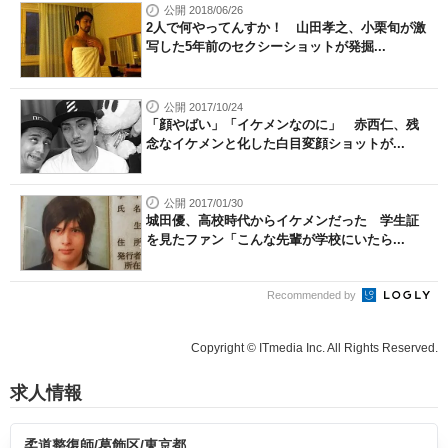
公開 2018/06/26
2人で何やってんすか！ 山田孝之、小栗旬が激
写した5年前のセクシーショットが発掘...
公開 2017/10/24
「顔やばい」「イケメンなのに」 赤西仁、残
念なイケメンと化した白目変顔ショットが...
公開 2017/01/30
城田優、高校時代からイケメンだった 学生証
を見たファン「こんな先輩が学校にいたら...
Recommended by
Copyright © ITmedia Inc. All Rights Reserved.
求人情報
柔道整復師/葛飾区/東京都