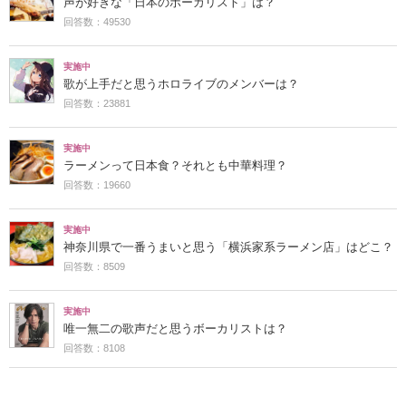
声が好きな「日本のボーカリスト」は？
回答数：49530
実施中
歌が上手だと思うホロライブのメンバーは？
回答数：23881
実施中
ラーメンって日本食？それとも中華料理？
回答数：19660
実施中
神奈川県で一番うまいと思う「横浜家系ラーメン店」はどこ？
回答数：8509
実施中
唯一無二の歌声だと思うボーカリストは？
回答数：8108