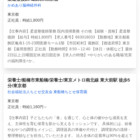
かめあり脳神経外科
東京都
正社員：時給1,800円
【仕事内容】柔道整復師業務 院内清掃業務 その他 【経験・資格】柔道整
復師 【給与】時給1,800円 【求人番号】663018033 【勤務地】東京都葛
飾区亀有1-15-23間医療モール1階 【市区町村】葛飾区 【都道府県】東京
都 【雇用形態】正社員 【勤務時間】8:50～12:40 【休日・休暇など】週休
2日以上;日曜固定休;祝日固定休 【求人の特徴】<やりがいのある職場/充実
の福利厚生>か...
栄養士/船橋市東船橋/栄養士/東京メトロ南北線 東大前駅 徒歩5
分/東京都
社会福祉法人ちとせ交友会 東船橋ちとせ保育園
東京都
正社員：時給1,180円～
【仕事内容】子どもたちの「食」を通じて、心と体の健やかな成長を支
え、主体性を育む保育を影から支えるミッションです。 具体的には、給食
やおやつの調理をメインに、調理器具の準備や片付け、調理室内の清掃・
整理整頓などを担当していただきます。 法人全体の定着率は90%を超えて