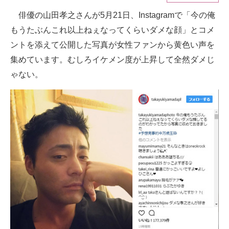
俳優の山田孝之さんが5月21日、Instagramで「今の俺
ITの今と未来を見通す
もうたぶんこれ以上ねぇなってくらいダメな顔」とコメ
スマホと通信の最新トレンド
ントを添えて公開した写真が女性ファンから黄色い声を
集めています。むしろイケメン度が上昇して全然ダメじ
進化するPCとデバイスの未来
ゃない。
好きが集まる 比べて選べる
ビジネスと働き方のヒント
AI活用のいまが分かる
企業ITのトレンドを詳説
経営リーダーのコミュニティ
マーケ×ITの今がよく分かる
ITエンジニア向け専門サイト