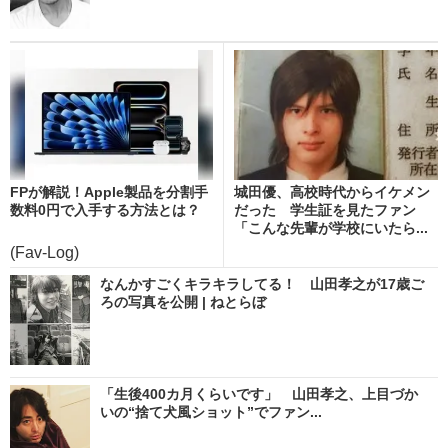
FPが解説！Apple製品を分割手
城田優、高校時代からイケメン
数料0円で入手する方法とは？
だった 学生証を見たファン
「こんな先輩が学校にいたら...
(Fav-Log)
なんかすごくキラキラしてる！ 山田孝之が17歳ご
ろの写真を公開 | ねとらぼ
「生後400カ月くらいです」 山田孝之、上目づか
いの“捨て犬風ショット”でファン...