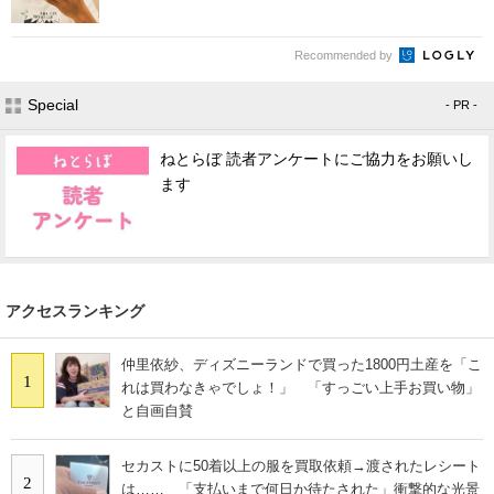
Recommended by
Special
- PR -
ねとらぼ 読者アンケートにご協力をお願いし
ます
アクセスランキング
仲里依紗、ディズニーランドで買った1800円土産を「こ
1
れは買わなきゃでしょ！」 「すっごい上手お買い物」
と自画自賛
セカストに50着以上の服を買取依頼→渡されたレシート
2
は…… 「支払いまで何日か待たされた」衝撃的な光景