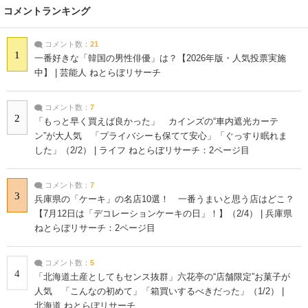
コメントランキング
コメント数：
21
1
一番好きな「韓国の男性俳優」は？【2026年版・人気投票実施
中】 | 芸能人 ねとらぼリサーチ
コメント数：
7
2
「もっと早く買えば良かった」 カインズの“車内遮光カーテ
ン”が大人気 「プライバシーも保てて安心」「ぐっすり眠れま
した」（2/2） | ライフ ねとらぼリサーチ：2ページ目
コメント数：
7
3
兵庫県の「ケーキ」の名店10選！ 一番うまいと思う店はどこ？
【7月12日は「デコレーションケーキの日」！】（2/4） | 兵庫県
ねとらぼリサーチ：2ページ目
コメント数：
5
4
「北海道土産としてもセンス抜群」六花亭の“店舗限定”お菓子が
人気 「こんなの初めて」「箱買いするべきだった」（1/2） |
北海道 ねとらぼリサーチ