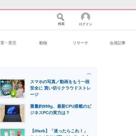
検索
ログイン
教育・育児
動物
リサーチ
会員記事
バイスの未来
好きが集まる 比べて選べる
- PR -
スマホの写真／動画をもう一段
コミュニティ
マーケ×ITの今がよく分かる
安全に 買い切りクラウドストレ
ージ
重量約999g、最新CPU搭載のビ
・活用を支援
ジネスPCの実力は？
【iHerb】「迷ったらこれ！」