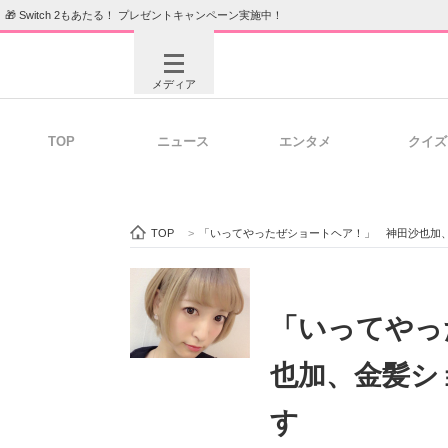
🎁 Switch 2もあたる！ プレゼントキャンペーン実施中！
メディア
TOP
ニュース
エンタメ
クイズ
注目記事を集めた総合ページ
ITの今
TOP
>
「いってやったぜショートヘア！」 神田沙也加
ビジネスと働き方のヒント
AI活用
「いってやっ
也加、金髪シ
ITエンジニア向け専門サイト
企業向けI
す