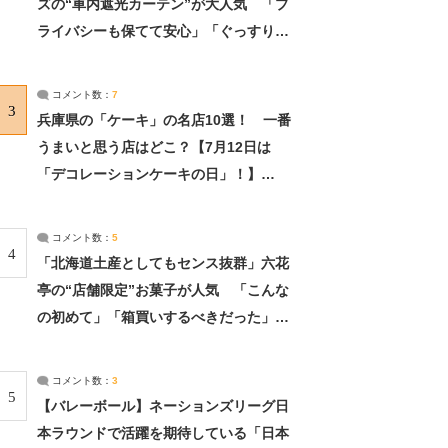
ズの“車内遮光カーテン”が大人気 「プ
ライバシーも保てて安心」「ぐっすり眠
れました」（2/2） | ライフ ねとらぼリ
サーチ：2ページ目
コメント数：
7
3
兵庫県の「ケーキ」の名店10選！ 一番
うまいと思う店はどこ？【7月12日は
「デコレーションケーキの日」！】
（2/4） | 兵庫県 ねとらぼリサーチ：2ペ
ージ目
コメント数：
5
4
「北海道土産としてもセンス抜群」六花
亭の“店舗限定”お菓子が人気 「こんな
の初めて」「箱買いするべきだった」
（1/2） | 北海道 ねとらぼリサーチ
コメント数：
3
5
【バレーボール】ネーションズリーグ日
本ラウンドで活躍を期待している「日本