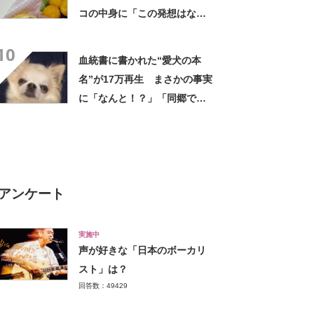
コの中身に「この発想はなか
った！」「こんなお弁当食べ
10
たかった」
血統書に書かれた“愛犬の本
名”が17万再生 まさかの事実
に「なんと！？」「同郷で
す！」驚き広がる
アンケート
実施中
声が好きな「日本のボーカリ
スト」は？
回答数：49429