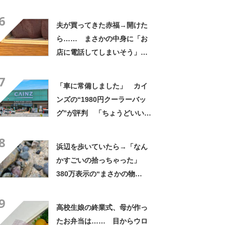
ましいわ！」
6
夫が買ってきた赤福→開けた
ら…… まさかの中身に「お
店に電話してしまいそう」
「さすがに初めて見ました
7
笑」と107万表示
「車に常備しました」 カイ
ンズの“1980円クーラーバッ
グ”が評判 「ちょうどいい大
きさ」「保冷剤を止めるベル
8
トが良い」
浜辺を歩いていたら→「なん
かすごいの拾っちゃった」
380万表示の“まさかの物
体”に「自然の芸術ですね」
9
「本当に奇跡的」
高校生娘の終業式、母が作っ
たお弁当は…… 目からウロ