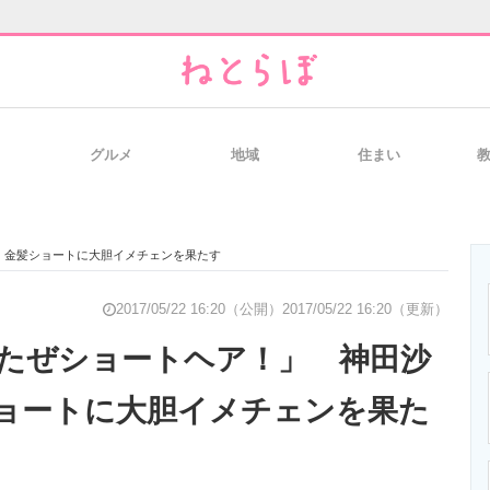
グルメ
地域
住まい
と未来を見通す
スマホと通信の最新トレンド
進化するPCとデ
、金髪ショートに大胆イメチェンを果たす
のいまが分かる
企業ITのトレンドを詳説
経営リーダーの
2017/05/22 16:20（公開）
2017/05/22 16:20（更新）
たぜショートヘア！」 神田沙
ョートに大胆イメチェンを果た
T製品の総合サイト
IT製品の技術・比較・事例
製造業のIT導入