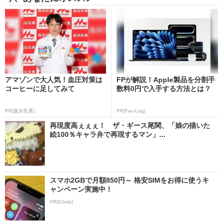
アマゾンで大人気！血圧対策は
FPが解説！Apple製品を分割手
コーヒーに足してみて
数料0円で入手する方法とは？
PR(森永乳業)
PR(Fav-Log)
再現度高ぇぇぇ！ ザ・ギース尾関、「娘の描いた
絵100％キャラ弁で再現するマン」...
スマホ2GBで月額850円～ 格安SIMをお得に使うキ
ャンペーン実施中！
PR(IIJmio)