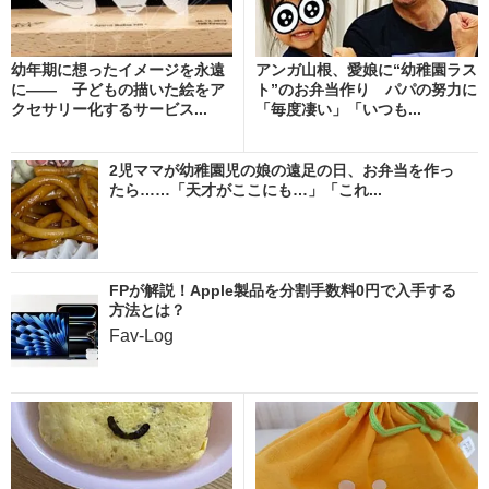
幼年期に想ったイメージを永遠
アンガ山根、愛娘に“幼稚園ラス
に―― 子どもの描いた絵をア
ト”のお弁当作り パパの努力に
クセサリー化するサービス...
「毎度凄い」「いつも...
2児ママが幼稚園児の娘の遠足の日、お弁当を作っ
たら……「天才がここにも…」「これ...
FPが解説！Apple製品を分割手数料0円で入手する
方法とは？
Fav-Log