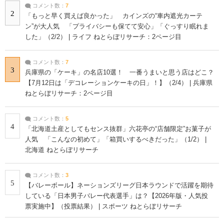
コメント数：
7
2
「もっと早く買えば良かった」 カインズの“車内遮光カーテ
ン”が大人気 「プライバシーも保てて安心」「ぐっすり眠れま
した」（2/2） | ライフ ねとらぼリサーチ：2ページ目
コメント数：
7
3
兵庫県の「ケーキ」の名店10選！ 一番うまいと思う店はどこ？
【7月12日は「デコレーションケーキの日」！】（2/4） | 兵庫県
ねとらぼリサーチ：2ページ目
コメント数：
5
4
「北海道土産としてもセンス抜群」六花亭の“店舗限定”お菓子が
人気 「こんなの初めて」「箱買いするべきだった」（1/2） |
北海道 ねとらぼリサーチ
コメント数：
3
5
【バレーボール】ネーションズリーグ日本ラウンドで活躍を期待
している「日本男子バレー代表選手」は？【2026年版・人気投
票実施中】（投票結果） | スポーツ ねとらぼリサーチ