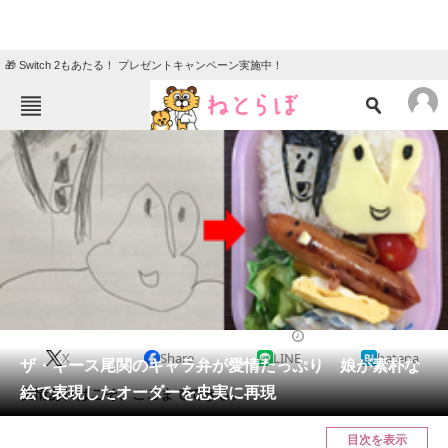
🎁 Switch 2もあたる！ プレゼントキャンペーン実施中！
ねとらぼメニュー
TOP
ニュース
エンタメ
クイズ
グルメ
地域
住まい
教育・育児
動物
リサーチ
2017/05/25 14:18（公開）
X
Share
LINE
hatena
会員記事
ザ・ギース尾関のキャラ弁が愛情たっぷり 娘が素朴な
絵で表現したオーダーを忠実に再現
愛情あればこそ、ここまでできる。
メディア
目次を表示
注目記事を集めた総合ページ