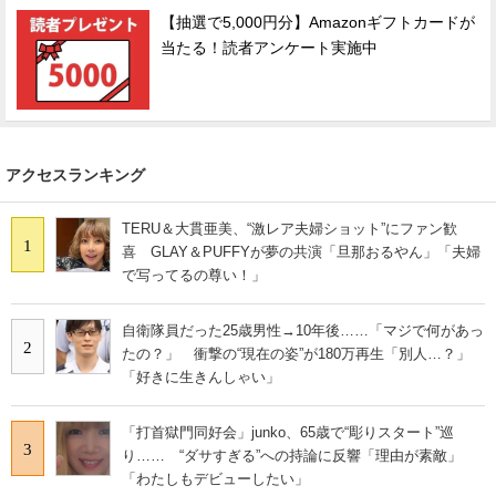
【抽選で5,000円分】Amazonギフトカードが
当たる！読者アンケート実施中
アクセスランキング
TERU＆大貫亜美、“激レア夫婦ショット”にファン歓
1
喜 GLAY＆PUFFYが夢の共演「旦那おるやん」「夫婦
で写ってるの尊い！」
自衛隊員だった25歳男性→10年後……「マジで何があっ
2
たの？」 衝撃の“現在の姿”が180万再生「別人…？」
「好きに生きんしゃい」
「打首獄門同好会」junko、65歳で“彫りスタート”巡
3
り…… “ダサすぎる”への持論に反響「理由が素敵」
「わたしもデビューしたい」