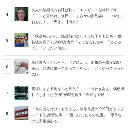
友人の結婚式へお呼ばれ→「エレガントな格好で来
4
て！」と言われ、当日……まさかの参列姿に「いやすご
おおお！」「天才」【海外】
「映画ちいかわ」鑑賞前の楽しそうな子どもたち→“鑑
5
賞後の様子”に2900万表示「そうなるわなw」「分かる
よ」「いったい何が」
車に乗ろうとしたら、ドアに…… 衝撃の光景が130万
6
表示「普通に乗って走ってたやん」「どうやって入った
の!?」
電線にとまる鳥をふと見たら……「うわぁああ」偶然撮
7
れてしまった“光景”が92万再生「自然は過酷」
「何を盛り付けても映える」無印良品の“990円ガラスプ
8
レート”に絶賛の声 「夏にぴったりのお皿」「厚手な
ので安定感ある」