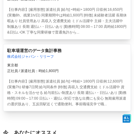
【仕事内容】[雇用形態] 派遣社員 [給与] <時給> 1800円 日収例:16,650円
(実働8h、残業1h/日) 同乗期間中は時給1,600円 [特徴] 未経験者活躍 長期休
暇あり 社員登用あり 高収入 交通費支給 ミドル活躍中 主婦・主夫活躍中
制服あり 長期 週払い・日払いあり [勤務時間] 08:00～17:00 高時給1800円
&日払いOK 丁寧な同乗研修で普通免許から...
駐車場運営のデータ集計事務
株式会社ジャパン・リリーフ
東京都
正社員 / 派遣社員：時給1,800円
【仕事内容】[雇用形態] 派遣社員 [給与] <時給> 1800円 日収例:12,600円
(実働7h) 研修7日間:給与同条件 [特徴] 高収入 交通費支給 ミドル活躍中 資
格・スキルを活かせる 給与前払い制度あり 長期 週払い・日払いあり [勤務
時間] 09:00～17:00 日払い・週払い対応で急な出費にも安心 無期雇用派遣
の選択肢あり、五反田駅近くで通勤便利。事前職場見学で職...
今、あなたにオススメ