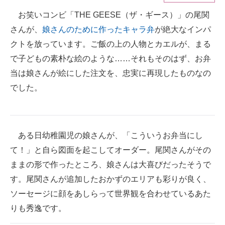
お笑いコンビ「THE GEESE（ザ・ギース）」の尾関
ITの今と未来を見通す
さんが、
娘さんのために作ったキャラ弁
が絶大なインパ
スマホと通信の最新トレンド
クトを放っています。ご飯の上の人物とカエルが、まる
で子どもの素朴な絵のような……それもそのはず、お弁
進化するPCとデバイスの未来
当は娘さんが絵にした注文を、忠実に再現したものなの
好きが集まる 比べて選べる
でした。
ビジネスと働き方のヒント
AI活用のいまが分かる
ある日幼稚園児の娘さんが、「こういうお弁当にし
て！」と自ら図面を起こしてオーダー。尾関さんがその
企業ITのトレンドを詳説
ままの形で作ったところ、娘さんは大喜びだったそうで
経営リーダーのコミュニティ
す。尾関さんが追加したおかずのエリアも彩りが良く、
ソーセージに顔をあしらって世界観を合わせているあた
マーケ×ITの今がよく分かる
りも秀逸です。
ITエンジニア向け専門サイト