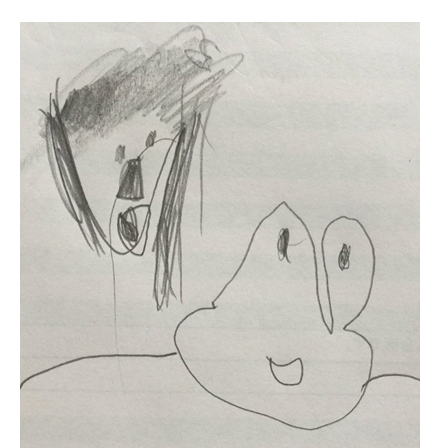
企業向けIT製品の総合サイト
IT製品の技術・比較・事例
製造業のIT導入・活用を支援
モノづくり技術者専門サイト
エレクトロニクス専門サイト
電子設計の基本と応用
エネルギーの専門メディア
建設×テクノロジーの最前線
ちょっと気になるネットの話題