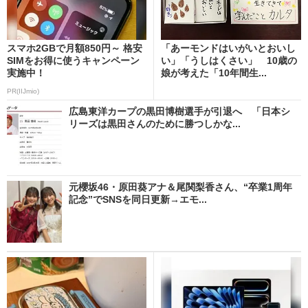
スマホ2GBで月額850円～ 格安
「あーモンドはいがいとおいし
SIMをお得に使うキャンペーン
い」「うしはくさい」 10歳の
実施中！
娘が考えた「10年間生...
PR(IIJmio)
広島東洋カープの黒田博樹選手が引退へ 「日本シ
リーズは黒田さんのために勝つしかな...
元櫻坂46・原田葵アナ＆尾関梨香さん、“卒業1周年
記念”でSNSを同日更新→エモ...