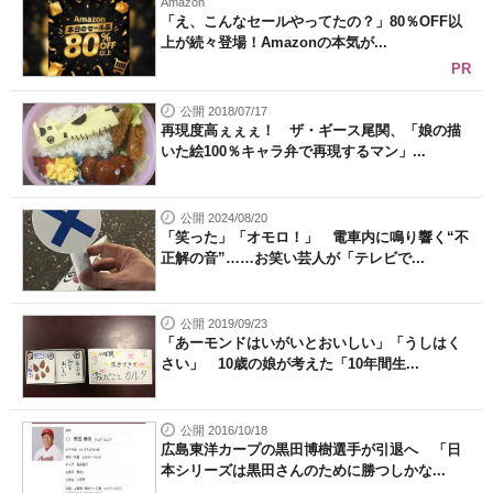
Amazon
「え、こんなセールやってたの？」80％OFF以
上が続々登場！Amazonの本気が...
PR
公開 2018/07/17
再現度高ぇぇぇ！ ザ・ギース尾関、「娘の描
いた絵100％キャラ弁で再現するマン」...
公開 2024/08/20
「笑った」「オモロ！」 電車内に鳴り響く“不
正解の音”……お笑い芸人が「テレビで...
公開 2019/09/23
「あーモンドはいがいとおいしい」「うしはく
さい」 10歳の娘が考えた「10年間生...
公開 2016/10/18
広島東洋カープの黒田博樹選手が引退へ 「日
本シリーズは黒田さんのために勝つしかな...