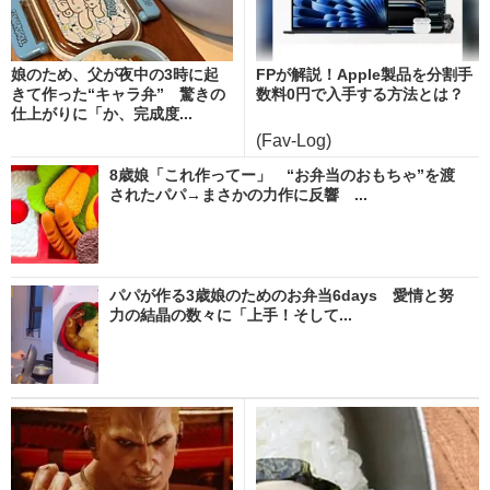
娘のため、父が夜中の3時に起
FPが解説！Apple製品を分割手
きて作った“キャラ弁” 驚きの
数料0円で入手する方法とは？
仕上がりに「か、完成度...
(Fav-Log)
8歳娘「これ作ってー」 “お弁当のおもちゃ”を渡
されたパパ→まさかの力作に反響 ...
パパが作る3歳娘のためのお弁当6days 愛情と努
力の結晶の数々に「上手！そして...