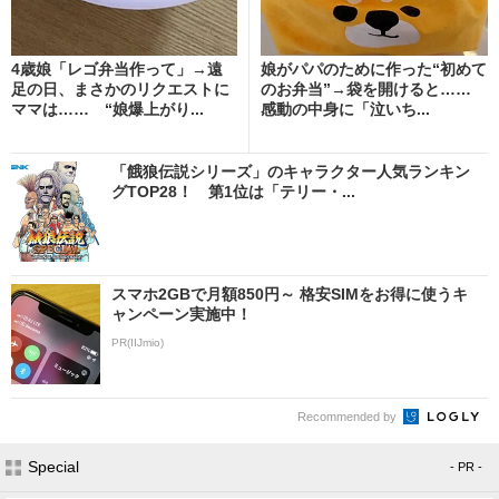
4歳娘「レゴ弁当作って」→遠
娘がパパのために作った“初めて
足の日、まさかのリクエストに
のお弁当”→袋を開けると……
ママは…… “娘爆上がり...
感動の中身に「泣いち...
「餓狼伝説シリーズ」のキャラクター人気ランキン
グTOP28！ 第1位は「テリー・...
スマホ2GBで月額850円～ 格安SIMをお得に使うキ
ャンペーン実施中！
PR(IIJmio)
Recommended by
Special
- PR -