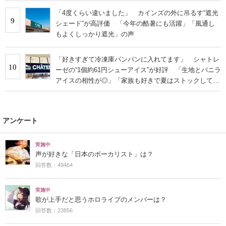
「4度くらい違いました」 カインズの外に吊るす“遮光
9
シェード”が高評価 「今年の酷暑にも活躍」「風通し
もよくしっかり遮光」の声
「好きすぎて冷凍庫パンパンに入れてます」 シャトレ
10
ーゼの“1個約61円シューアイス”が好評 「生地とバニラ
アイスの相性が◎」「家族も好きで夏はストックして
る」
アンケート
実施中
声が好きな「日本のボーカリスト」は？
回答数：49464
実施中
歌が上手だと思うホロライブのメンバーは？
回答数：23856