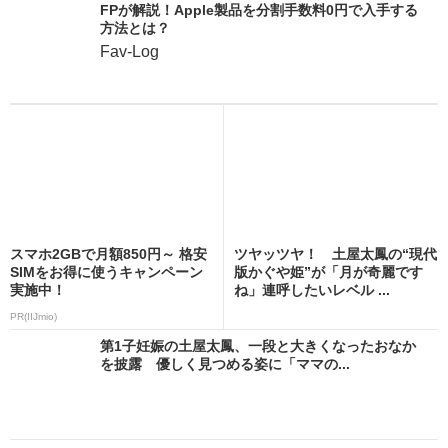
FPが解説！Apple製品を分割手数料0円で入手する
方法とは？
Fav-Log
スマホ2GBで月額850円～ 格安
ツヤッツヤ！ 土屋太鳳の“現代
SIMをお得に使うキャンペーン
版かぐや姫”が「月が奇麗です
実施中！
ね」連呼したいレベル ...
PR(IIJmio)
第1子妊娠の土屋太鳳、一段と大きくなったおなか
を披露 優しく見つめる姿に「ママの...