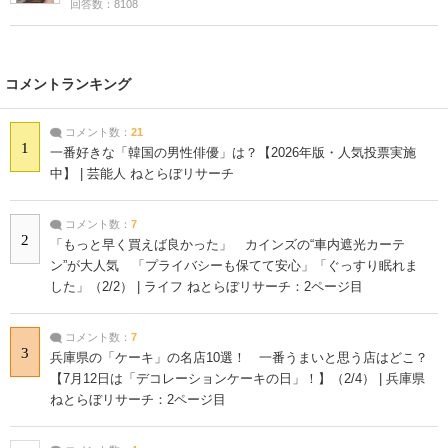
回答数：8108
コメントランキング
コメント数：
21
1
一番好きな「韓国の男性俳優」は？【2026年版・人気投票実施
中】 | 芸能人 ねとらぼリサーチ
コメント数：
7
2
「もっと早く買えば良かった」 カインズの“車内遮光カーテ
ン”が大人気 「プライバシーも保てて安心」「ぐっすり眠れま
した」（2/2） | ライフ ねとらぼリサーチ：2ページ目
コメント数：
7
3
兵庫県の「ケーキ」の名店10選！ 一番うまいと思う店はどこ？
【7月12日は「デコレーションケーキの日」！】（2/4） | 兵庫県
ねとらぼリサーチ：2ページ目