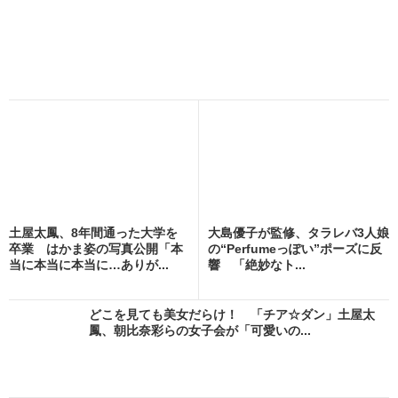
土屋太鳳、8年間通った大学を
大島優子が監修、タラレバ3人娘
卒業 はかま姿の写真公開「本
の“Perfumeっぽい”ポーズに反
当に本当に本当に…ありが...
響 「絶妙なト...
どこを見ても美女だらけ！ 「チア☆ダン」土屋太
鳳、朝比奈彩らの女子会が「可愛いの...