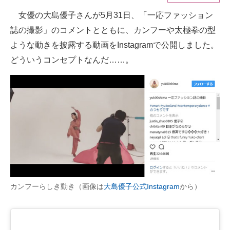
女優の大島優子さんが5月31日、「一応ファッション
ITの今と未来を見通す
誌の撮影」のコメントとともに、カンフーや太極拳の型
スマホと通信の最新トレンド
ような動きを披露する動画をInstagramで公開しました。
どういうコンセプトなんだ……。
進化するPCとデバイスの未来
好きが集まる 比べて選べる
ビジネスと働き方のヒント
AI活用のいまが分かる
企業ITのトレンドを詳説
経営リーダーのコミュニティ
カンフーらしき動き（画像は
大島優子公式Instagram
から）
マーケ×ITの今がよく分かる
ITエンジニア向け専門サイト