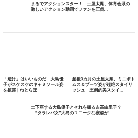
まるでアクションスター！ 土屋太鳳、体育会系の
激しいアクション動画でファンを圧倒...
「透け」はいいものだ 大島優
産後3カ月の土屋太鳳、ミニボト
子がスケスケのキャミソール姿
ムス＆ブーツ姿が超絶スタイリ
を披露 | ねとらぼ
ッシュ 圧倒的美スタイ...
土下座する大島優子とそれを撮る吉高由里子？
“タラレバ女”大島のユニークな寝姿が...