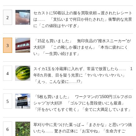
セカストに50着以上の服を買取依頼→渡されたレシート
2
は…… 「支払いまで何日か待たされた」衝撃的な光景
に「この値段はヤバすぎ」
「15足も買いました」 無印良品の“撥水スニーカー”が
3
大好評 「この靴しか履けません」「本当に疲れにく
い」「一生買い続けます」
スイカ1玉を冷蔵庫に入れず、常温で放置したら…… 1
4
年8カ月後、目を疑う光景に「ヤバいヤバいヤバい」
「えっ、こんな姿に……!?」
「5枚も買いました」 ワークマンの“1500円ゴルフポロ
5
シャツ”が大好評 「ゴルフにも普段使いにも最適」
「汗をかいてもすぐ乾く」「全てに大満足しています」
草刈り中に見つけた葉っぱ→「まさかな」と思いつつ抜
6
いたら…… 驚きの正体に「お宝やね」「生命力すご