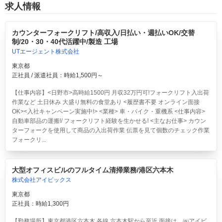
求人情報
カウンターフォークリフト/高収入/日払い・週払いOK/交替
制/20・30・40代活躍中/製造 工場
UTエージェント株式会社
東京都
正社員 / 派遣社員：時給1,500円～
【仕事内容】<日野市>高時給1500円 月収32万円可!フォークリフト入出荷
作業など 土日休み 大盛り無料の食堂あり <履歴書不要 オンライン面接
OK><入社キャンペーン実施中!> <業種> 車・バイク・重機系 <仕事内容>
自動車部品の運搬!/ フォークリフト経験を生かせる! <主なお仕事> カウン
ターフォークを使用して商品の入出荷作業 伝票を見て個数のチェック作業
フォークリ...
大型オフィスビルのフルタイム清掃業務/港区六本木
株式会社アイビックス
東京都
正社員：時給1,300円
【勤務場所】東京都港区六本木 各線 六本木駅から至近 面接は、㈱アイビ