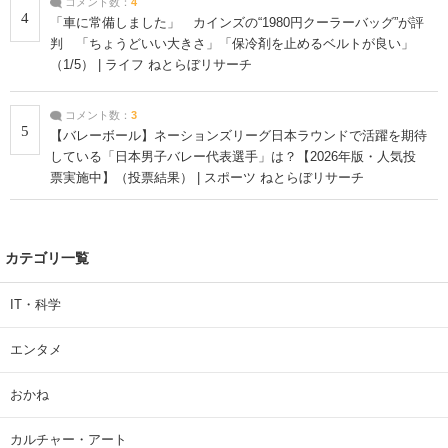
コメント数：
4
4
「車に常備しました」 カインズの“1980円クーラーバッグ”が評
判 「ちょうどいい大きさ」「保冷剤を止めるベルトが良い」
（1/5） | ライフ ねとらぼリサーチ
コメント数：
3
5
【バレーボール】ネーションズリーグ日本ラウンドで活躍を期待
している「日本男子バレー代表選手」は？【2026年版・人気投
票実施中】（投票結果） | スポーツ ねとらぼリサーチ
カテゴリ一覧
IT・科学
エンタメ
おかね
カルチャー・アート