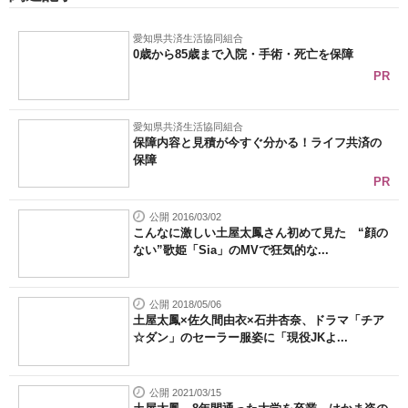
愛知県共済生活協同組合
0歳から85歳まで入院・手術・死亡を保障
PR
愛知県共済生活協同組合
保障内容と見積が今すぐ分かる！ライフ共済の
保障
PR
公開 2016/03/02
こんなに激しい土屋太鳳さん初めて見た “顔の
ない”歌姫「Sia」のMVで狂気的な...
公開 2018/05/06
土屋太鳳×佐久間由衣×石井杏奈、ドラマ「チア
☆ダン」のセーラー服姿に「現役JKよ...
公開 2021/03/15