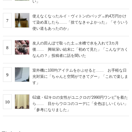
い」
使えなくなったルイ・ヴィトンのバッグ→約4万円かけ
7
て染め直したら……「捨てなきゃよかった」「そういう
使い道もあったのか」
友人の田んぼで取った土→水槽で水を入れて3カ月
8
後…… 興味深い結末に「初めて見た」「こんなデカく
なんの？」投稿者に話を聞いた
室外機に100均アイテムをかぶせると…… お手軽な日
9
光対策に「ちゃんと空間ができてグー」「これで楽しま
す」
62歳・62キロの女性がユニクロの“2990円ワンピ”を着た
10
ら…… 目からウロコのコーデに「全色ほしいくらい」
「参考になりました」