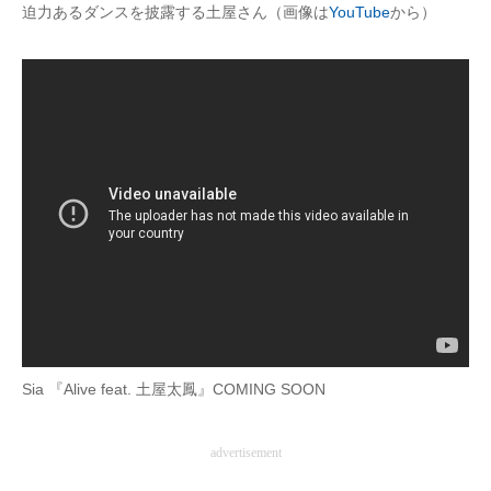
迫力あるダンスを披露する土屋さん（画像は
YouTube
から）
Sia 『Alive feat. 土屋太鳳』COMING SOON
advertisement