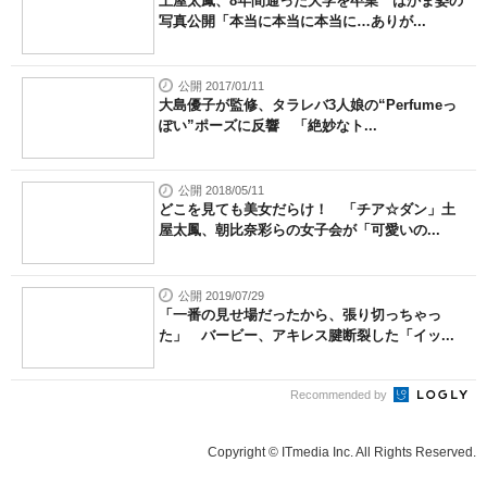
土屋太鳳、8年間通った大学を卒業 はかま姿の
写真公開「本当に本当に本当に…ありが...
公開 2017/01/11
大島優子が監修、タラレバ3人娘の“Perfumeっ
ぽい”ポーズに反響 「絶妙なト...
公開 2018/05/11
どこを見ても美女だらけ！ 「チア☆ダン」土
屋太鳳、朝比奈彩らの女子会が「可愛いの...
公開 2019/07/29
「一番の見せ場だったから、張り切っちゃっ
た」 バービー、アキレス腱断裂した「イッ...
Recommended by
Copyright © ITmedia Inc. All Rights Reserved.