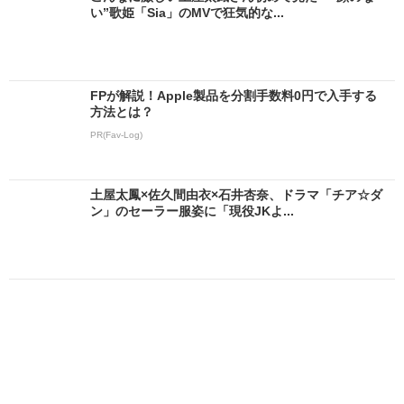
い”歌姫「Sia」のMVで狂気的な...
FPが解説！Apple製品を分割手数料0円で入手する
方法とは？
PR(Fav-Log)
土屋太鳳×佐久間由衣×石井杏奈、ドラマ「チア☆ダ
ン」のセーラー服姿に「現役JKよ...