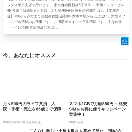
ックス東京支店で行います。 東京都港区新橋5丁目8-11 新橋エンタービル
4F 各線「新橋駅日比谷口」より徒歩8分位 転勤の可能性:なし 【業務内
容】<朝から夕方までの勤務女性活躍中> 六本木駅からほど近い、大型オフ
ィスビル清掃のお仕事です。 共用部がメインの日常清掃です。 主な作業
・トイレ清掃(本清掃及び巡回)...
今、あなたにオススメ
月々500円のライフ共済 入
スマホ2GBで月額850円～ 格安
院・手術・死亡を85歳まで保障
SIMをお得に使うキャンペーン
実施中！
PR(愛知県共済生活協同組合)
PR(IIJmio)
こんなに激しい土屋太鳳さん初めて見た “顔のな