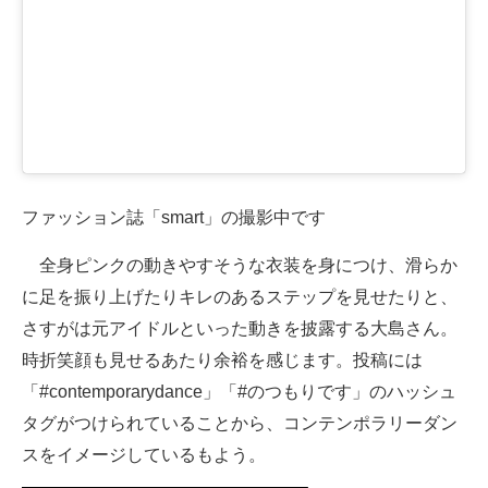
企業向けIT製品の総合サイト
IT製品の技術・比較・事例
製造業のIT導入・活用を支援
モノづくり技術者専門サイト
エレクトロニクス専門サイト
ファッション誌「smart」の撮影中です
電子設計の基本と応用
全身ピンクの動きやすそうな衣装を身につけ、滑らか
に足を振り上げたりキレのあるステップを見せたりと、
エネルギーの専門メディア
さすがは元アイドルといった動きを披露する大島さん。
建設×テクノロジーの最前線
時折笑顔も見せるあたり余裕を感じます。投稿には
「#contemporarydance」「#のつもりです」のハッシュ
ちょっと気になるネットの話題
タグがつけられていることから、コンテンポラリーダン
スをイメージしているもよう。