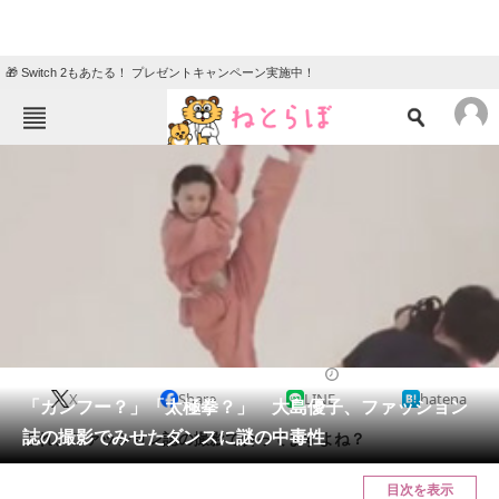
🎁 Switch 2もあたる！ プレゼントキャンペーン実施中！
ねとらぼメニュー
TOP
ニュース
エンタメ
クイズ
グルメ
地域
住まい
教育・育児
動物
リサーチ
2017/05/31 17:40（公開）
X
Share
LINE
hatena
会員記事
「カンフー？」「太極拳？」 大島優子、ファッション
誌の撮影でみせたダンスに謎の中毒性
これ、ファッション誌の撮影で合ってますよね？
メディア
目次を表示
注目記事を集めた総合ページ