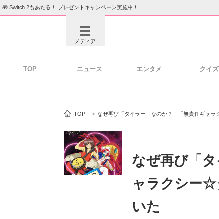
🎁 Switch 2もあたる！ プレゼントキャンペーン実施中！
メディア
TOP
ニュース
エンタメ
クイズ
注目記事を集めた総合ページ
ITの今
TOP
>
なぜ再び「タイラー」なのか？ 「無責任ギャラ
ビジネスと働き方のヒント
AI活用
なぜ再び「タ
ャラクシー☆
ITエンジニア向け専門サイト
企業向けI
いた