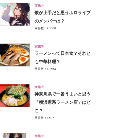
実施中
歌が上手だと思うホロライブ
のメンバーは？
回答数：23868
実施中
ラーメンって日本食？それと
も中華料理？
回答数：19654
実施中
神奈川県で一番うまいと思う
「横浜家系ラーメン店」はど
こ？
回答数：8507
実施中