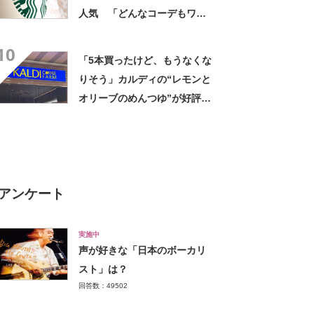
人気 「どんなコーデもワン
ランク上に変身」「マグカッ
10
プ型のポーチも可愛い」「た
「5本買ったけど、もうなくな
くさん入れても肩が痛くなら
りそう」カルディの“レモンと
ない」
オリーブのめんつゆ”が好評
「このつゆを摂取したいから
そうめんを食べてる」「食欲
のない時でもコレで食べられ
る」
アンケート
実施中
声が好きな「日本のボーカリ
スト」は？
回答数：49502