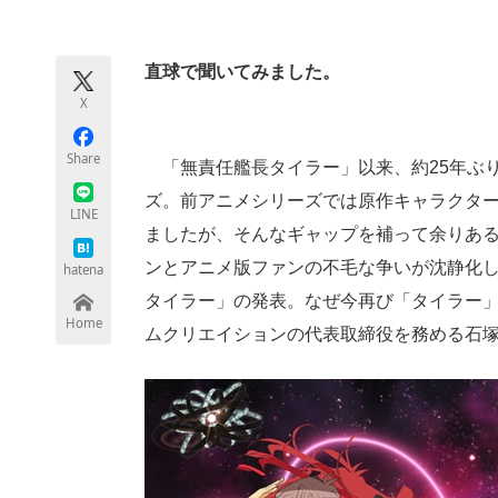
モノづくり技術者専門サイト
エレクトロ
直球で聞いてみました。
X
ちょっと気になるネットの話題
Share
「無責任艦長タイラー」以来、約25年ぶ
ズ。前アニメシリーズでは原作キャラクタ
LINE
ましたが、そんなギャップを補って余りあ
ンとアニメ版ファンの不毛な争いが沈静化
hatena
タイラー」の発表。なぜ今再び「タイラー
Home
ムクリエイションの代表取締役を務める石