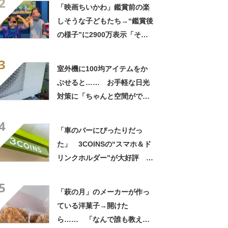
2
「映画ちいかわ」鑑賞前の楽
しそうな子どもたち→“鑑賞後
の様子”に2900万表示「そう
なるわなw」「分かるよ」
3
「いったい何が」
室外機に100均アイテムをか
ぶせると…… お手軽な日光
対策に「ちゃんと空間ができ
てグー」「これで楽します」
4
「車のバーにぴったりだっ
た」 3COINSの“スマホ＆ド
リンクホルダー”が大好評
「ドリンクホルダーが二つあ
5
って便利」「もっと早く買え
「萩の月」のメーカーが作っ
ばよかった」
ている洋菓子→開けた
ら…… 「なんで誰も教えて