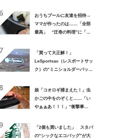
くれなかったんだ」驚きの中
6
身に「バレたか」「えっ食べ
おうちプールに友達を招待→
たい」
ママが作ったのは……「全部
最高」 “圧巻の料理”に「う
っひょ～！」「勝手におっじ
7
ゃまっしまーーす！」
「買って大正解！」
LeSportsac（レスポートサッ
ク）の“ミニショルダーバッ
グ”が高評価 「軽いし、しっ
8
かりした作り」「持っている
娘「コオロギ捕まえた！」虫
だけで気分があがる」
かごの中をのぞくと……「い
やぁぁあ！！！」“衝撃事
実”が160万再生「知らぬが
9
仏」
「2個も買いました」 スタバ
の“シックなエコバッグ”が大