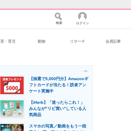
検索
ログイン
教育・育児
動物
リサーチ
会員記事
バイスの未来
好きが集まる 比べて選べる
- PR -
【抽選で5,000円分】Amazonギ
コミュニティ
マーケ×ITの今がよく分かる
フトカードが当たる！読者アン
ケート実施中
【iHerb】「迷ったらこれ！」
・活用を支援
みんなが"リピ買い"している人
気商品
スマホの写真／動画をもう一段