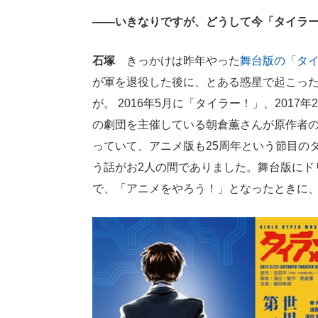
――いきなりですが、どうして今「タイラ
石塚
きっかけは昨年やった
舞台版の「タ
が軍を退役した後に、とある惑星で起こっ
が。 2016年5月に「タイラー！」、201
の劇団を主催している朝倉薫さんが原作者
っていて、アニメ版も25周年という節目の
う話がお2人の間でありました。舞台版にド
で、「アニメをやろう！」となったときに