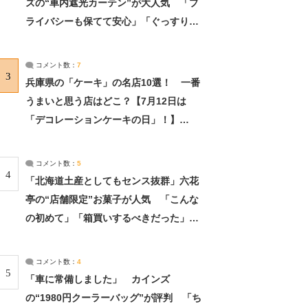
ズの“車内遮光カーテン”が大人気 「プ
ライバシーも保てて安心」「ぐっすり眠
れました」（2/2） | ライフ ねとらぼリ
サーチ：2ページ目
コメント数：
7
3
兵庫県の「ケーキ」の名店10選！ 一番
うまいと思う店はどこ？【7月12日は
「デコレーションケーキの日」！】
（2/4） | 兵庫県 ねとらぼリサーチ：2ペ
ージ目
コメント数：
5
4
「北海道土産としてもセンス抜群」六花
亭の“店舗限定”お菓子が人気 「こんな
の初めて」「箱買いするべきだった」
（1/2） | 北海道 ねとらぼリサーチ
コメント数：
4
5
「車に常備しました」 カインズ
の“1980円クーラーバッグ”が評判 「ち