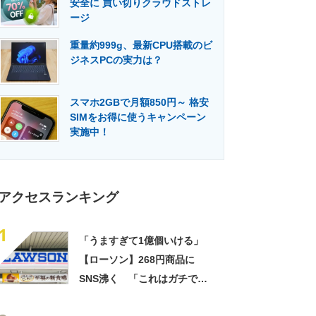
安全に 買い切りクラウドストレ
門メディア
建設×テクノロジーの最前線
ージ
重量約999g、最新CPU搭載のビ
ジネスPCの実力は？
スマホ2GBで月額850円～ 格安
SIMをお得に使うキャンペーン
実施中！
アクセスランキング
1
「うますぎて1億個いける」
【ローソン】268円商品に
SNS沸く 「これはガチで美
味い」「毎食これがいい」