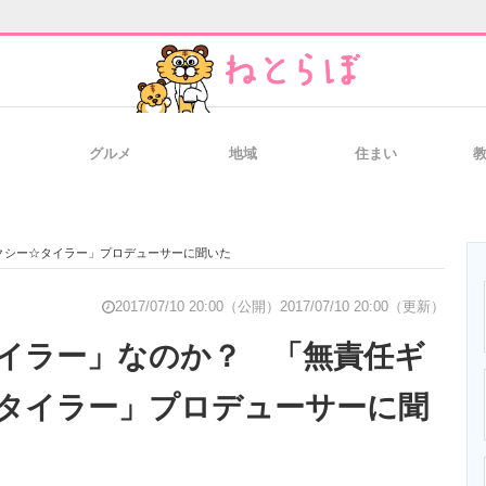
グルメ
地域
住まい
と未来を見通す
スマホと通信の最新トレンド
進化するPCとデ
クシー☆タイラー」プロデューサーに聞いた
のいまが分かる
企業ITのトレンドを詳説
経営リーダーの
2017/07/10 20:00（公開）
2017/07/10 20:00（更新）
イラー」なのか？ 「無責任ギ
タイラー」プロデューサーに聞
T製品の総合サイト
IT製品の技術・比較・事例
製造業のIT導入