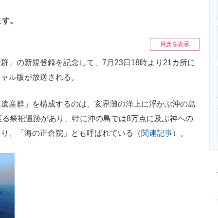
ニクス専門サイト
電子設計の基本と応用
エネルギーの専
ます。
目次を表示
」の新規登録を記念して、7月23日18時より21カ所に
シャル版が放送される。
遺産群」を構成するのは、玄界灘の洋上に浮かぶ沖の島
至る祭祀遺跡があり、特に沖の島では8万点に及ぶ神への
おり、「海の正倉院」とも呼ばれている（
関連記事
）。