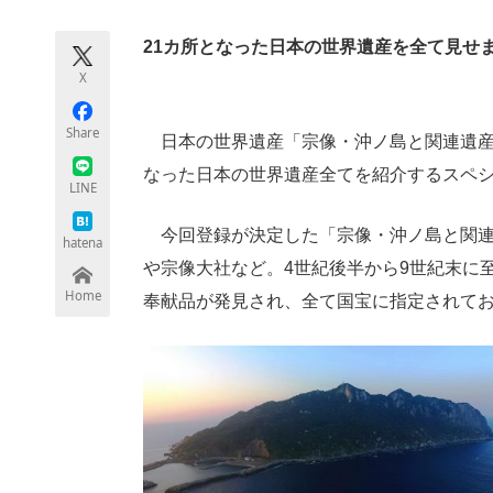
モノづくり技術者専門サイト
エレクトロ
21カ所となった日本の世界遺産を全て見せ
X
ちょっと気になるネットの話題
Share
日本の世界遺産「宗像・沖ノ島と関連遺産群
なった日本の世界遺産全てを紹介するスペ
LINE
今回登録が決定した「宗像・沖ノ島と関連
hatena
や宗像大社など。4世紀後半から9世紀末に
Home
奉献品が発見され、全て国宝に指定されて