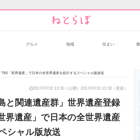
グルメ
地域
住まい
と未来を見通す
スマホと通信の最新トレンド
進化するPCとデ
TBS「世界遺産」で日本の全世界遺産を紹介するスペシャル版放送
のいまが分かる
企業ITのトレンドを詳説
経営リーダーの
2017/07/10 13:30（公開）
2017/07/10 13:30（更新）
島と関連遺産群」世界遺産登録
「世界遺産」で日本の全世界遺産
T製品の総合サイト
IT製品の技術・比較・事例
製造業のIT導入
ペシャル版放送