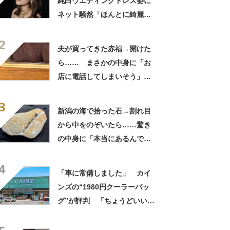
純白ウエディングドレス姿に
ネット騒然「ほんとに綺麗」
「この笑顔が切なすぎる」
2
夫が買ってきた赤福→開けた
ら…… まさかの中身に「お
店に電話してしまいそう」
「さすがに初めて見ました
3
笑」と107万表示
新潟の海で拾った石→割れ目
から中をのぞいたら……驚き
の中身に「本当にあるんです
ね！」「お宝だ」
4
「車に常備しました」 カイ
ンズの“1980円クーラーバッ
グ”が評判 「ちょうどいい大
きさ」「保冷剤を止めるベル
トが良い」