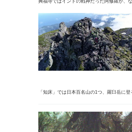
興福寺ではインドの戦神だった阿修羅が、
「知床」では日本百名山の1つ、羅臼岳に登