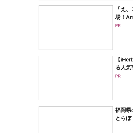
「え、
場！Am
PR
【iH
る人気
PR
福岡県
とらぼ