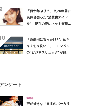
デに「全色ほしいくらい」
9
「参考になりました」
「何十年ぶり？」 約25年前に
表舞台去った“消費税アイド
ル” 現在の姿にネット衝撃
「いくつになってもかわい
10
い」「また会えるなんて」
「通勤用に買ったけど、めち
ゃくちゃ良い！」 モンベル
の“ビジネスリュック”が好
評 「615グラムで軽い」
「たくさん入る」「満員電車
に乗りやすくなった」
アンケート
実施中
声が好きな「日本のボーカリ