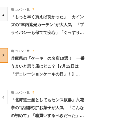
コメント数：
7
2
「もっと早く買えば良かった」 カイン
ズの“車内遮光カーテン”が大人気 「プ
ライバシーも保てて安心」「ぐっすり眠
れました」（2/2） | ライフ ねとらぼリ
サーチ：2ページ目
コメント数：
7
3
兵庫県の「ケーキ」の名店10選！ 一番
うまいと思う店はどこ？【7月12日は
「デコレーションケーキの日」！】
（2/4） | 兵庫県 ねとらぼリサーチ：2ペ
ージ目
コメント数：
5
4
「北海道土産としてもセンス抜群」六花
亭の“店舗限定”お菓子が人気 「こんな
の初めて」「箱買いするべきだった」
（1/2） | 北海道 ねとらぼリサーチ