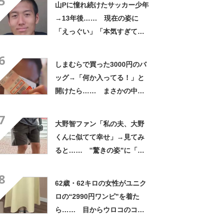
5
山Pに憧れ続けたサッカー少年
→13年後…… 現在の姿に
「えっぐい」「本気すぎて尊
敬する」と49万再生
6
しまむらで買った3000円のバ
ッグ→「何か入ってる！」と
開けたら…… まさかの中身
に「買いに走った」「コスパ
7
良すぎる」
大野智ファン「私の夫、大野
くんに似てて幸せ」→見てみ
ると…… ‟驚きの姿”に「最
高すぎません？」「本物かと
8
思いました！」
62歳・62キロの女性がユニク
ロの“2990円ワンピ”を着た
ら…… 目からウロコのコー