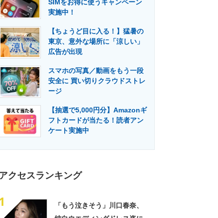
SIMをお得に使うキャンペーン
門メディア
建設×テクノロジーの最前線
実施中！
【ちょうど目に入る！】猛暑の
東京、意外な場所に「涼しい」
広告が出現
スマホの写真／動画をもう一段
安全に 買い切りクラウドストレ
ージ
【抽選で5,000円分】Amazonギ
フトカードが当たる！読者アン
ケート実施中
アクセスランキング
1
「もう泣きそう」川口春奈、