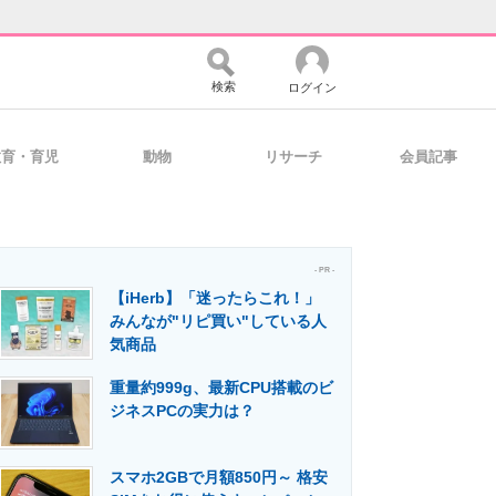
検索
ログイン
教育・育児
動物
リサーチ
会員記事
バイスの未来
好きが集まる 比べて選べる
- PR -
【iHerb】「迷ったらこれ！」
コミュニティ
マーケ×ITの今がよく分かる
みんなが"リピ買い"している人
気商品
重量約999g、最新CPU搭載のビ
・活用を支援
ジネスPCの実力は？
スマホ2GBで月額850円～ 格安