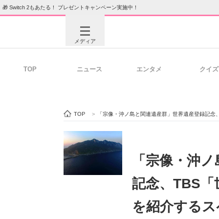
🎁 Switch 2もあたる！ プレゼントキャンペーン実施中！
メディア
TOP
ニュース
エンタメ
クイズ
注目記事を集めた総合ページ
ITの今
TOP
>
「宗像・沖ノ島と関連遺産群」世界遺産登録記念、
ビジネスと働き方のヒント
AI活用
「宗像・沖ノ
記念、TBS
ITエンジニア向け専門サイト
企業向けI
を紹介するス