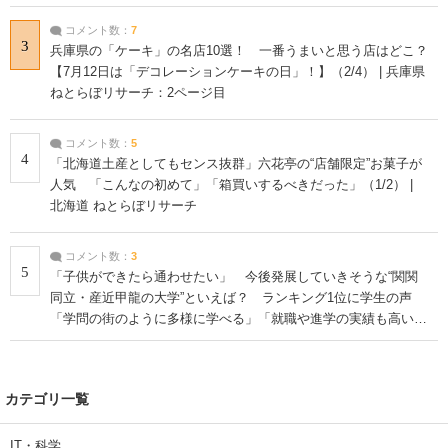
コメント数：
7
3
兵庫県の「ケーキ」の名店10選！ 一番うまいと思う店はどこ？
【7月12日は「デコレーションケーキの日」！】（2/4） | 兵庫県
ねとらぼリサーチ：2ページ目
コメント数：
5
4
「北海道土産としてもセンス抜群」六花亭の“店舗限定”お菓子が
人気 「こんなの初めて」「箱買いするべきだった」（1/2） |
北海道 ねとらぼリサーチ
コメント数：
3
5
「子供ができたら通わせたい」 今後発展していきそうな“関関
同立・産近甲龍の大学”といえば？ ランキング1位に学生の声
「学問の街のように多様に学べる」「就職や進学の実績も高い」
| 大学 ねとらぼリサーチ
カテゴリ一覧
IT・科学