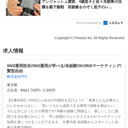
アンジャッシュ渡部、4歳息子と佐々木朗希の活
躍を親子観戦 双眼鏡をのぞく息子のレ...
Recommended by
Copyright © ITmedia Inc. All Rights Reserved.
求人情報
SNS運用担当/SNS運用が学べる/未経験OK/SNSマーケティング/
髪型自由
株式会社FFU
東京都
正社員：時給1,700円～2,300円
【仕事内容】<20代から自分の可能性を広げよう!> 「将来どんな仕事をし
たいかわからない」 「若いうちから成長できる環境で経験を積みたい」
そんな方にぴったりの環境です! 年齢や経験に関係なく、新しいことに挑
戦できる社風だからこそ、 早い段階からビジネススキルやマーケティング
知識を身につけることができます。 仕事内容 未経験からスタートした先
輩が多数活躍中! ...