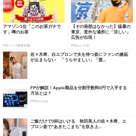
アマゾン1位「このお茶ガチで
【その発想はなかった】猛暑の
す」噂のお茶
東京、意外な場所に「涼しい」
広告が出現！
PR(ハーブ健康本舗)
PR(ねとらぼ)
佐々木希、白エプロンで夫を待つ姿にファンの嫉妬
が止まらない 「うらやましい」「渡...
FPが解説！Apple製品を分割手数料0円で入手する
方法とは？
PR(Fav-Log)
ご飯だけで3杯はいける 秋田美人の佐々木希、エ
プロン姿で“あきたこまち”を炊き上...