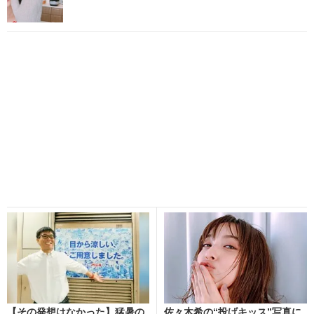
【その発想はなかった】猛暑の
佐々木希の“投げキッス”写真に