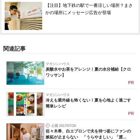
【注目】地下鉄の駅で一番涼しい場所？まさ
かの場所にメッセージ広告が登場
関連記事
マガジンハウス
炭酸水やお茶をアレンジ！夏の水分補給【クロ
ワッサン】
PR
マガジンハウス
冷えも紫外線も怖くない！夏を心地よく過ごす
簡単レシピ
PR
公開 2017/07/26
佐々木希、白エプロンで夫を待つ姿にファンの
嫉妬が止まらない 「うらやましい」「渡...