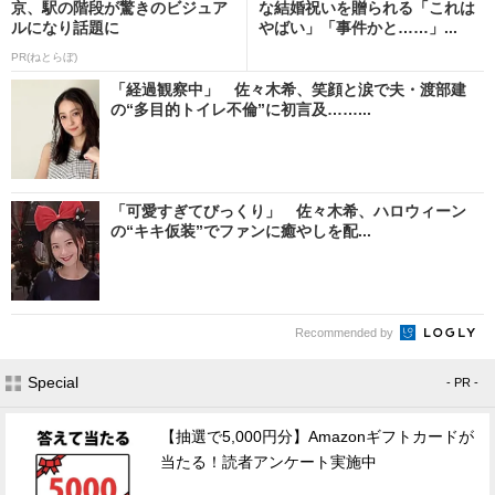
京、駅の階段が驚きのビジュア
な結婚祝いを贈られる「これは
ルになり話題に
やばい」「事件かと……」...
PR(ねとらぼ)
「経過観察中」 佐々木希、笑顔と涙で夫・渡部建
の“多目的トイレ不倫”に初言及……...
「可愛すぎてびっくり」 佐々木希、ハロウィーン
の“キキ仮装”でファンに癒やしを配...
Recommended by
Special
- PR -
【抽選で5,000円分】Amazonギフトカードが
当たる！読者アンケート実施中