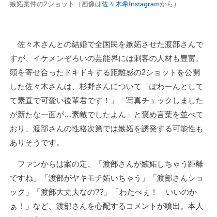
嫉妬案件の2ショット（画像は
佐々木希Instagram
から）
企業向けIT製品の総合サイト
IT製品の技術・比較・事例
佐々木さんとの結婚で全国民を嫉妬させた渡部さんで
製造業のIT導入・活用を支援
すが、イケメンぞろいの芸能界には刺客の人材も豊富。
頭を寄せ合ったドキドキする距離感の2ショットを公開
モノづくり技術者専門サイト
した佐々木さんは、杉野さんについて「ぽわーんとして
エレクトロニクス専門サイト
て素直で可愛い後輩君です！」「写真チェックしました
が新たな一面が…素敵でしたよん」と褒め言葉を並べて
電子設計の基本と応用
おり、渡部さんの性格次第では嫉妬を誘発する可能性も
エネルギーの専門メディア
ありそうです。
建設×テクノロジーの最前線
ファンからは案の定、「渡部さんが嫉妬しちゃう距離
ですね」「渡部がヤキモチ妬いちゃう」「渡部さんショ
ちょっと気になるネットの話題
ック」「渡部大丈夫なの??」「わたべぇ！ いいのか
ぁ！」など、渡部さんを心配するコメントが噴出。本人