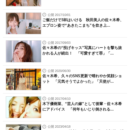
公開 2017/10/01
ご飯だけで3杯はいける 秋田美人の佐々木希、
エプロン姿で“あきたこまち”を炊き上...
公開 2017/09/03
佐々木希の“投げキッス”写真にハートを撃ち抜
かれる人が続出！ 「可愛すぎて罪」「...
公開 2020/06/30
佐々木希、久々のSNS更新で晴れやか笑顔ショ
ット 「元気そうでよかった」「天使が...
公開 2017/04/10
木下優樹菜、“芸人の嫁”として後輩・佐々木希
にアドバイス 「何年もいじり倒される...
公開 2023/04/18