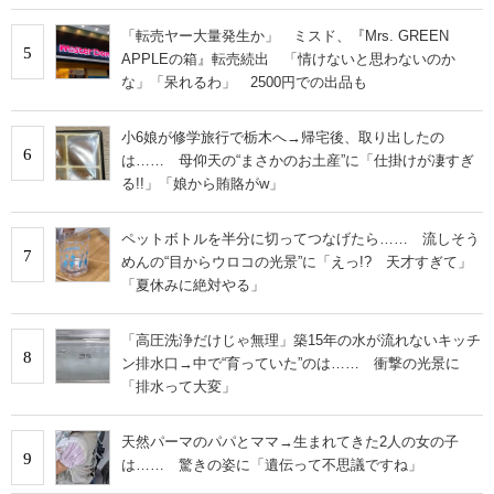
「転売ヤー大量発生か」 ミスド、『Mrs. GREEN
5
APPLEの箱』転売続出 「情けないと思わないのか
な」「呆れるわ」 2500円での出品も
小6娘が修学旅行で栃木へ→帰宅後、取り出したの
6
は…… 母仰天の“まさかのお土産”に「仕掛けが凄すぎ
る!!」「娘から賄賂がw」
ペットボトルを半分に切ってつなげたら…… 流しそう
7
めんの“目からウロコの光景”に「えっ!? 天才すぎて」
「夏休みに絶対やる」
「高圧洗浄だけじゃ無理」築15年の水が流れないキッチ
8
ン排水口→中で“育っていた”のは…… 衝撃の光景に
「排水って大変」
天然パーマのパパとママ→生まれてきた2人の女の子
9
は…… 驚きの姿に「遺伝って不思議ですね」