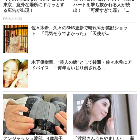
東京、意外な場所にドキッとす
ハートを撃ち抜かれる人が続
る広告が出現！
出！ 「可愛すぎて罪」「...
PR(ねとらぼ)
佐々木希、久々のSNS更新で晴れやか笑顔ショッ
ト 「元気そうでよかった」「天使が...
木下優樹菜、“芸人の嫁”として後輩・佐々木希にア
ドバイス 「何年もいじり倒される...
アンジャッシュ渡部、4歳息子
「渡部さんうらやましい」 新