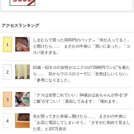
アクセスランキング
しまむらで買った3000円のバッグ→「何か入ってる！」
1
と開けたら…… まさかの中身に「買いに走った」「コ
スパ良すぎる」
62歳・62キロの女性がユニクロの“2990円ワンピ”を着た
2
ら…… 目からウロコのコーデに「全色ほしいくらい」
「参考になりました」
「ナスは全部これでいい」94歳おばあちゃんが作る“夕
3
ご飯”がすごい！「真似してみます」「憧れます」
夫が買ってきた赤福→開けたら…… まさかの中身に
4
「お店に電話してしまいそう」「さすがに初めて見まし
た笑」と107万表示