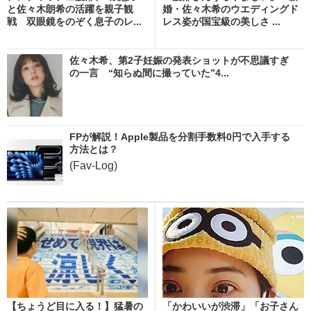
と佐々木朗希の活躍を親子観
婚・佐々木希のウエディングド
戦 双眼鏡をのぞく息子のレ...
レス姿が国宝級の美しさ ...
佐々木希、第2子妊娠の発表ショットが不思議すぎ
の一言 “知らぬ間に撮っていた”4...
FPが解説！Apple製品を分割手数料0円で入手する
方法とは？
(Fav-Log)
【ちょうど目に入る！】猛暑の
「かわいいが渋滞」「お子さん