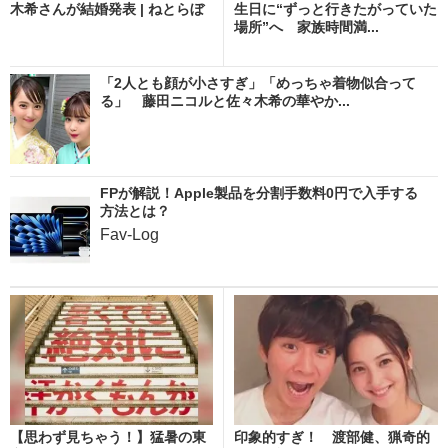
木希さんが結婚発表 | ねとらぼ
生日に“ずっと行きたがっていた
場所”へ 家族時間満...
「2人とも顔が小さすぎ」「めっちゃ着物似合って
る」 藤田ニコルと佐々木希の華やか...
FPが解説！Apple製品を分割手数料0円で入手する
方法とは？
Fav-Log
【思わず見ちゃう！】猛暑の東
印象的すぎ！ 渡部健、猟奇的