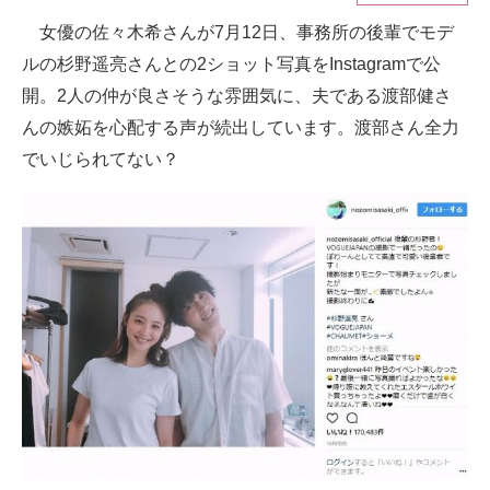
女優の佐々木希さんが7月12日、事務所の後輩でモデ
ITの今と未来を見通す
ルの杉野遥亮さんとの2ショット写真をInstagramで公
スマホと通信の最新トレンド
開。2人の仲が良さそうな雰囲気に、夫である渡部健さ
んの嫉妬を心配する声が続出しています。渡部さん全力
進化するPCとデバイスの未来
でいじられてない？
好きが集まる 比べて選べる
ビジネスと働き方のヒント
AI活用のいまが分かる
企業ITのトレンドを詳説
経営リーダーのコミュニティ
マーケ×ITの今がよく分かる
ITエンジニア向け専門サイト