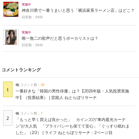
実施中
神奈川県で一番うまいと思う「横浜家系ラーメン店」はどこ？
回答数：8495
実施中
唯一無二の歌声だと思うボーカリストは？
回答数：8046
コメントランキング
コメント数：
20
1
一番好きな「韓国の男性俳優」は？【2026年版・人気投票実施
中】（投票結果） | 芸能人 ねとらぼリサーチ
コメント数：
7
2
「もっと早く買えば良かった」 カインズの“車内遮光カーテ
ン”が大人気 「プライバシーも保てて安心」「ぐっすり眠れま
した」（2/2） | ライフ ねとらぼリサーチ：2ページ目