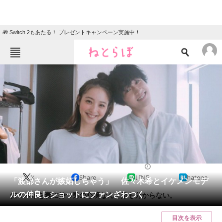
🎁 Switch 2もあたる！ プレゼントキャンペーン実施中！
ねとらぼメニュー
TOP
ニュース
エンタメ
クイズ
グルメ
地域
住まい
教育・育児
動物
リサーチ
2017/07/13 16:51（公開）
X
Share
LINE
hatena
会員記事
「渡部さんが嫉妬しちゃう」 佐々木希とイケメンモデ
ルの仲良しショットにファンざわつく
佐々木希を妻に持つ男の心境なんて誰も分からない。
メディア
目次を表示
注目記事を集めた総合ページ