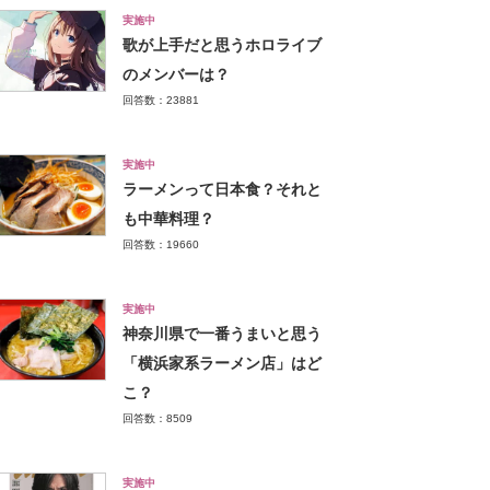
実施中
歌が上手だと思うホロライブ
のメンバーは？
回答数：23881
実施中
ラーメンって日本食？それと
も中華料理？
回答数：19660
実施中
神奈川県で一番うまいと思う
「横浜家系ラーメン店」はど
こ？
回答数：8509
実施中