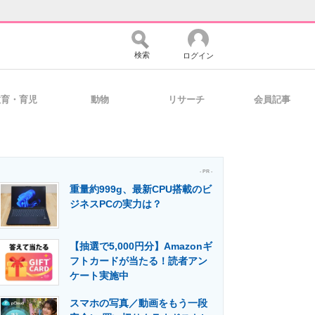
検索
ログイン
教育・育児
動物
リサーチ
会員記事
バイスの未来
好きが集まる 比べて選べる
- PR -
重量約999g、最新CPU搭載のビ
コミュニティ
マーケ×ITの今がよく分かる
ジネスPCの実力は？
【抽選で5,000円分】Amazonギ
・活用を支援
フトカードが当たる！読者アン
ケート実施中
スマホの写真／動画をもう一段