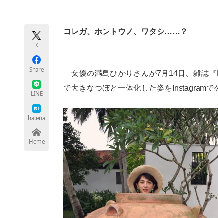
モノづくり技術者専門サイト
エレクトロ
コレガ、ホントウノ、ワタシ……？
X
ちょっと気になるネットの話題
Share
女優の満島ひかりさんが7月14日、雑誌『F
で大きなつぼと一体化した姿をInstagra
LINE
hatena
Home