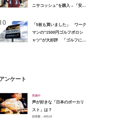
ニサコッシュ”を購入→「安心
して持ち歩ける」ように
10
「付けているのを忘れるくら
「5枚も買いました」 ワーク
い軽い」など好評
マンの“1500円ゴルフポロシ
ャツ”が大好評 「ゴルフにも
普段使いにも最適」「汗をか
いてもすぐ乾く」「全てに大
満足しています」
アンケート
実施中
声が好きな「日本のボーカリ
スト」は？
回答数：49519