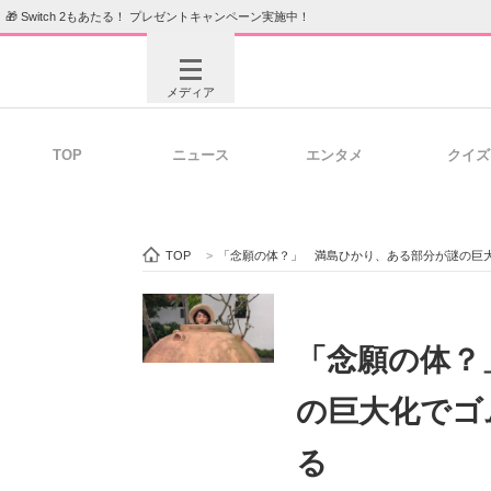
🎁 Switch 2もあたる！ プレゼントキャンペーン実施中！
メディア
TOP
ニュース
エンタメ
クイズ
注目記事を集めた総合ページ
ITの今
TOP
>
「念願の体？」 満島ひかり、ある部分が謎の巨
ビジネスと働き方のヒント
AI活用
「念願の体？
の巨大化でゴ
ITエンジニア向け専門サイト
企業向けI
る