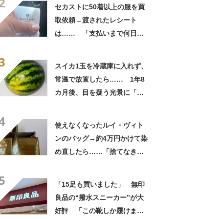
2
自画自賛
セカストに50着以上の服を買
取依頼→渡されたレシート
は…… 「支払いまで何日か
待たされた」衝撃的な光景に
3
「この値段はヤバすぎ」
スイカ1玉を冷蔵庫に入れず、
常温で放置したら…… 1年8
カ月後、目を疑う光景に「ヤ
バいヤバいヤバい」「えっ、
4
こんな姿に……!?」
使えなくなったルイ・ヴィト
ンのバッグ→約4万円かけて染
め直したら……「捨てなきゃ
よかった」「そういう使い道
5
もあったのか」
「15足も買いました」 無印
良品の“撥水スニーカー”が大
好評 「この靴しか履けませ