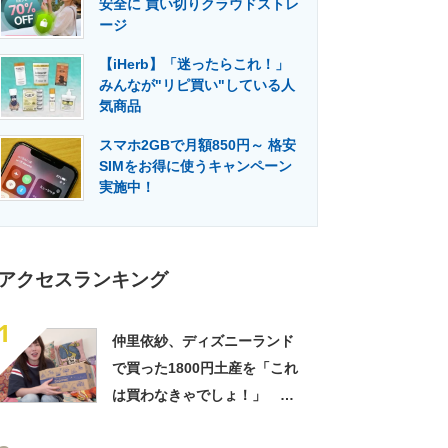
安全に 買い切りクラウドストレ
門メディア
建設×テクノロジーの最前線
ージ
【iHerb】「迷ったらこれ！」
みんなが"リピ買い"している人
気商品
スマホ2GBで月額850円～ 格安
SIMをお得に使うキャンペーン
実施中！
アクセスランキング
1
仲里依紗、ディズニーランド
で買った1800円土産を「これ
は買わなきゃでしょ！」
「すっごい上手お買い物」と