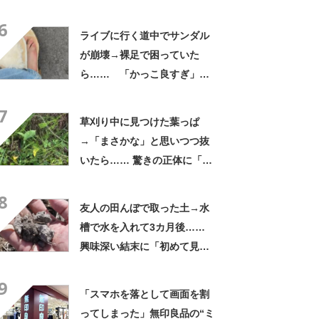
ん」「本当に疲れにくい」
6
「一生買い続けます」
ライブに行く道中でサンダル
が崩壊→裸足で困っていた
ら…… 「かっこ良すぎ」ま
さかの展開に感動「こういう
7
人に私もなりたい」
草刈り中に見つけた葉っぱ
→「まさかな」と思いつつ抜
いたら…… 驚きの正体に「お
宝やね」「生命力すごい」
8
友人の田んぼで取った土→水
槽で水を入れて3カ月後……
興味深い結末に「初めて見
た」「こんなデカくなん
9
の？」投稿者に話を聞いた
「スマホを落として画面を割
ってしまった」無印良品の“ミ