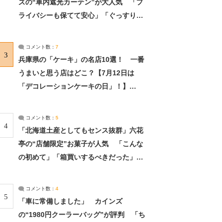
ズの“車内遮光カーテン”が大人気 「プ
ライバシーも保てて安心」「ぐっすり眠
れました」（2/2） | ライフ ねとらぼリ
サーチ：2ページ目
コメント数：
7
3
兵庫県の「ケーキ」の名店10選！ 一番
うまいと思う店はどこ？【7月12日は
「デコレーションケーキの日」！】
（2/4） | 兵庫県 ねとらぼリサーチ：2ペ
ージ目
コメント数：
5
4
「北海道土産としてもセンス抜群」六花
亭の“店舗限定”お菓子が人気 「こんな
の初めて」「箱買いするべきだった」
（1/2） | 北海道 ねとらぼリサーチ
コメント数：
4
5
「車に常備しました」 カインズ
の“1980円クーラーバッグ”が評判 「ち