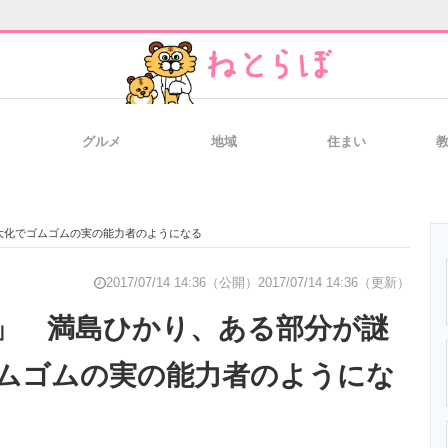
グルメ
地域
住まい
と未来を見通す
スマホと通信の最新トレンド
進化するPCとデ
大化でゴムゴムの実の能力者のようになる
のいまが分かる
企業ITのトレンドを詳説
経営リーダーの
2017/07/14 14:36（公開）
2017/07/14 14:36（更新）
」 満島ひかり、ある部分が謎
ムゴムの実の能力者のようにな
T製品の総合サイト
IT製品の技術・比較・事例
製造業のIT導入