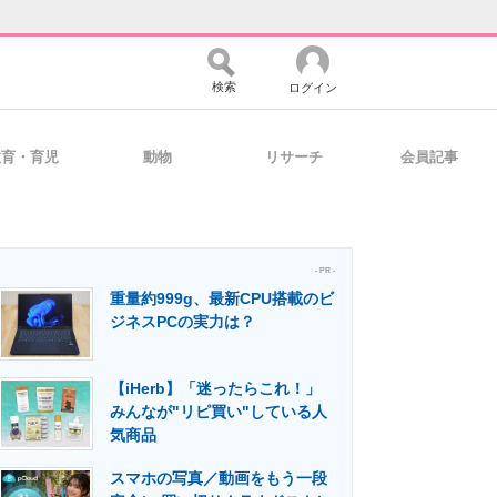
検索
ログイン
教育・育児
動物
リサーチ
会員記事
バイスの未来
好きが集まる 比べて選べる
- PR -
重量約999g、最新CPU搭載のビ
コミュニティ
マーケ×ITの今がよく分かる
ジネスPCの実力は？
【iHerb】「迷ったらこれ！」
・活用を支援
みんなが"リピ買い"している人
気商品
スマホの写真／動画をもう一段