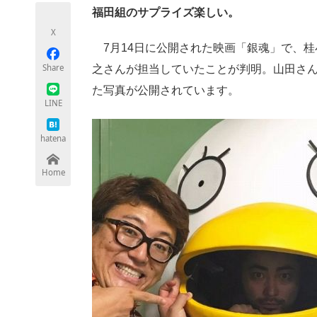
モノづくり技術者専門サイト
エレクトロ
福田組のサプライズ楽しい。
X
7月14日に公開された映画「銀魂」で、桂
Share
之さんが担当していたことが判明。山田さんの
ちょっと気になるネットの話題
た写真が公開されています。
LINE
hatena
Home