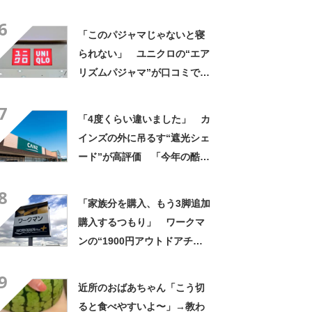
んなに自慢したい」
6
「このパジャマじゃないと寝
られない」 ユニクロの“エア
リズムパジャマ”が口コミで好
評 「冷房をつけっぱなしで
7
も長袖がありがたい」「夏で
「4度くらい違いました」 カ
も暑く感じない」
インズの外に吊るす“遮光シェ
ード”が高評価 「今年の酷暑
にも活躍」「風通しもよくし
8
っかり遮光」の声
「家族分を購入、もう3脚追加
購入するつもり」 ワークマ
ンの“1900円アウトドアチェ
ア”に反響 「90キロ級でも安
9
心して座れた」「キャンプの1
近所のおばあちゃん「こう切
軍」の声
ると食べやすいよ〜」→教わ