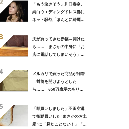
2
「いったい何が」
「もう泣きそう」川口春奈、
純白ウエディングドレス姿に
ネット騒然「ほんとに綺麗」
「この笑顔が切なすぎる」
3
夫が買ってきた赤福→開けた
ら…… まさかの中身に「お
店に電話してしまいそう」
「さすがに初めて見ました
4
笑」と107万表示
メルカリで買った商品が到着
→封筒を開けようとした
ら…… 650万表示のありえ
ない光景に「完全に想定外す
5
ぎて笑った」「何者？」
「即買いしました」羽田空港
で衝動買いした“まさかのお土
産”に「見たことない！」「み