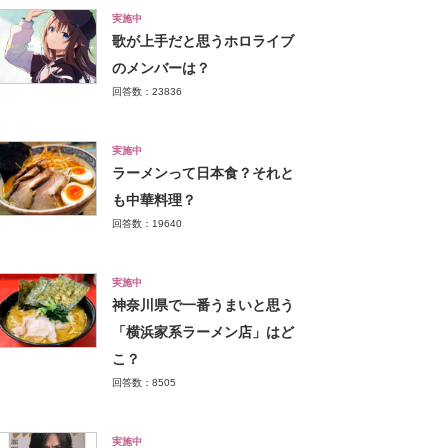
実施中
歌が上手だと思うホロライブ
のメンバーは？
回答数：23836
実施中
ラーメンって日本食？それと
も中華料理？
回答数：19640
実施中
神奈川県で一番うまいと思う
「横浜家系ラーメン店」はど
こ？
回答数：8505
実施中