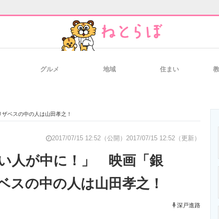
グルメ
地域
住まい
と未来を見通す
スマホと通信の最新トレンド
進化するPCとデ
リザベスの中の人は山田孝之！
のいまが分かる
企業ITのトレンドを詳説
経営リーダーの
2017/07/15 12:52（公開）
2017/07/15 12:52（更新）
い人が中に！」 映画「銀
ベスの中の人は山田孝之！
T製品の総合サイト
IT製品の技術・比較・事例
製造業のIT導入
深戸進路