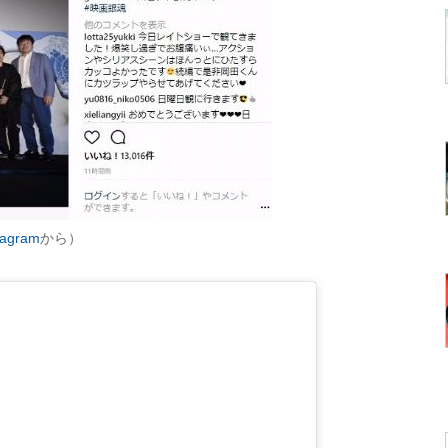
agram
から）