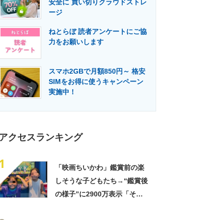
安全に 買い切りクラウドストレ
門メディア
建設×テクノロジーの最前線
ージ
ねとらぼ 読者アンケートにご協
力をお願いします
スマホ2GBで月額850円～ 格安
SIMをお得に使うキャンペーン
実施中！
アクセスランキング
1
「映画ちいかわ」鑑賞前の楽
しそうな子どもたち→“鑑賞後
の様子”に2900万表示「そう
なるわなw」「分かるよ」