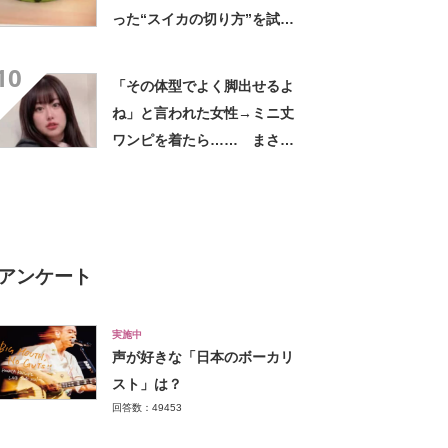
った“スイカの切り方”を試し
てみると…… 目からウロコ
10
の光景に「やってみます」
「その体型でよく脚出せるよ
ね」と言われた女性→ミニ丈
ワンピを着たら…… まさか
の姿に「『マジか！』って叫
んだ」「スーパーオシャレ」
アンケート
実施中
声が好きな「日本のボーカリ
スト」は？
回答数：49453