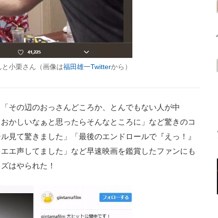
んと小栗さん（画像は
福田雄一Twitter
から）
!」「その辺のおっさんどころか、とんでもない人が中
ておかしいなぁと思ったらそんなところに」など驚きのコ
ール見て驚きました」「最後のエンドロールで『えっ！』
ゃエエ声してました」など早速映画を鑑賞したファンにも
イズはやられた！