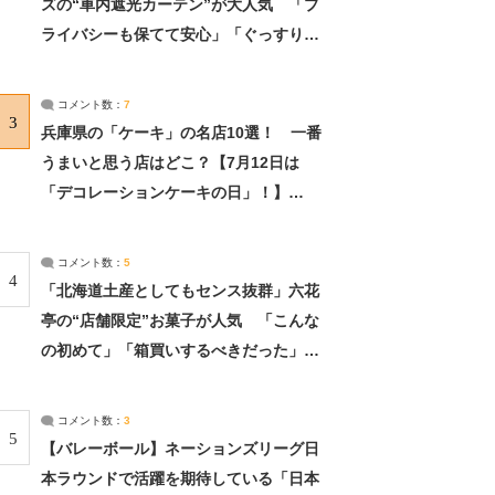
ズの“車内遮光カーテン”が大人気 「プ
ライバシーも保てて安心」「ぐっすり眠
れました」（2/2） | ライフ ねとらぼリ
サーチ：2ページ目
コメント数：
7
3
兵庫県の「ケーキ」の名店10選！ 一番
うまいと思う店はどこ？【7月12日は
「デコレーションケーキの日」！】
（2/4） | 兵庫県 ねとらぼリサーチ：2ペ
ージ目
コメント数：
5
4
「北海道土産としてもセンス抜群」六花
亭の“店舗限定”お菓子が人気 「こんな
の初めて」「箱買いするべきだった」
（1/2） | 北海道 ねとらぼリサーチ
コメント数：
3
5
【バレーボール】ネーションズリーグ日
本ラウンドで活躍を期待している「日本