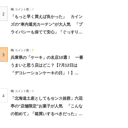
コメント数：
7
2
「もっと早く買えば良かった」 カイン
ズの“車内遮光カーテン”が大人気 「プ
ライバシーも保てて安心」「ぐっすり眠
れました」（2/2） | ライフ ねとらぼリ
サーチ：2ページ目
コメント数：
7
3
兵庫県の「ケーキ」の名店10選！ 一番
うまいと思う店はどこ？【7月12日は
「デコレーションケーキの日」！】
（2/4） | 兵庫県 ねとらぼリサーチ：2ペ
ージ目
コメント数：
5
4
「北海道土産としてもセンス抜群」六花
亭の“店舗限定”お菓子が人気 「こんな
の初めて」「箱買いするべきだった」
（1/2） | 北海道 ねとらぼリサーチ