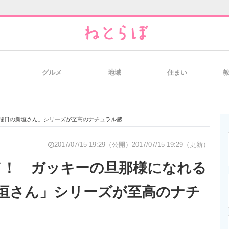
グルメ
地域
住まい
と未来を見通す
スマホと通信の最新トレンド
進化するPCとデ
金曜日の新垣さん」シリーズが至高のナチュラル感
のいまが分かる
企業ITのトレンドを詳説
経営リーダーの
2017/07/15 19:29（公開）
2017/07/15 19:29（更新）
て！ ガッキーの旦那様になれる
垣さん」シリーズが至高のナチ
T製品の総合サイト
IT製品の技術・比較・事例
製造業のIT導入