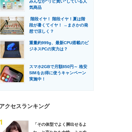
みんなが"リピ買い"している人
門メディア
建設×テクノロジーの最前線
気商品
階段イヤ！ 階段イヤ！夏は階
段が暑くてイヤ！ →まさかの発
想で涼しく？
重量約999g、最新CPU搭載のビ
ジネスPCの実力は？
スマホ2GBで月額850円～ 格安
SIMをお得に使うキャンペーン
実施中！
アクセスランキング
1
「その体型でよく脚出せるよ