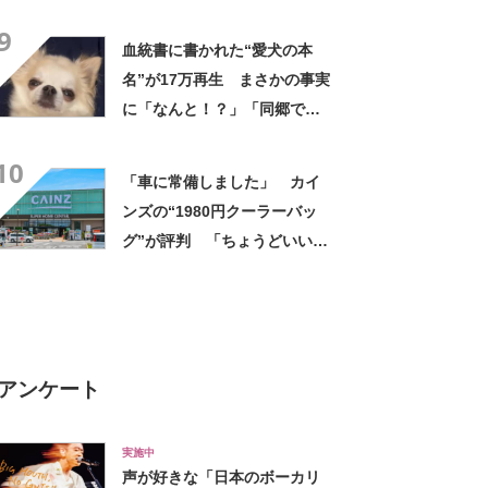
光景に「今年こそは！」
9
血統書に書かれた“愛犬の本
名”が17万再生 まさかの事実
に「なんと！？」「同郷で
す！」驚き広がる
10
「車に常備しました」 カイ
ンズの“1980円クーラーバッ
グ”が評判 「ちょうどいい大
きさ」「保冷剤を止めるベル
トが良い」
アンケート
実施中
声が好きな「日本のボーカリ