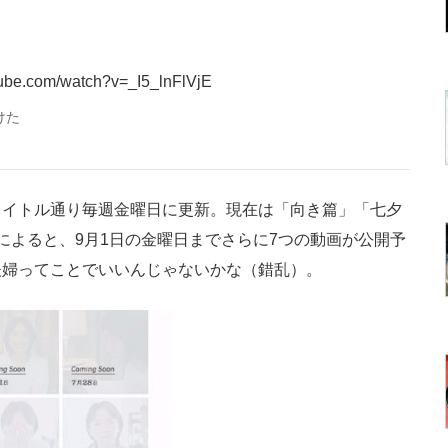
tube.com/watch?v=_I5_lnFlVjE
けた
イトル通り毎週金曜日に更新。現在は「向き篇」「七夕
によると、9月1日の金曜日までさらに7つの動画が公開予
夫婦ってことでいいんじゃないかな（錯乱）。