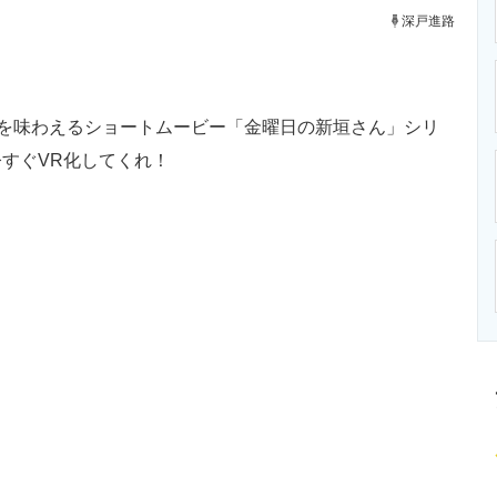
ニクス専門サイト
電子設計の基本と応用
エネルギーの専
深戸進路
を味わえるショートムービー「金曜日の新垣さん」シリ
すぐVR化してくれ！