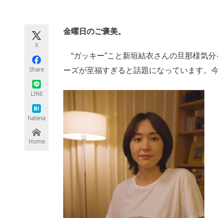
モノづくり技術者専門サイト
エレクトロ
金曜日のご褒美。
X
ちょっと気になるネットの話題
“ガッキー”こと新垣結衣さんの旦那様気分
Share
ーズが至福すぎると話題になっています。今
LINE
hatena
Home