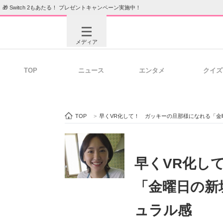
🎁 Switch 2もあたる！ プレゼントキャンペーン実施中！
メディア
TOP
ニュース
エンタメ
クイズ
注目記事を集めた総合ページ
ITの今
TOP
>
早くVR化して！ ガッキーの旦那様になれる「
ビジネスと働き方のヒント
AI活用
早くVR化し
「金曜日の新
ITエンジニア向け専門サイト
企業向けI
ュラル感