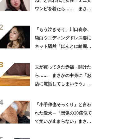
ね」と言われた女性→ミニ丈
ワンピを着たら…… まさか
の姿に「『マジか！』って叫
2
んだ」「スーパーオシャレ」
「もう泣きそう」川口春奈、
純白ウエディングドレス姿に
ネット騒然「ほんとに綺麗」
「この笑顔が切なすぎる」
3
夫が買ってきた赤福→開けた
ら…… まさかの中身に「お
店に電話してしまいそう」
「さすがに初めて見ました
4
笑」と107万表示
「小手伸也そっくり」と言わ
れた愛犬→「想像の10倍似て
て笑いが止まらない」まさか
の姿に「生き別れの兄弟説」
「パーツのバランスが同じ」