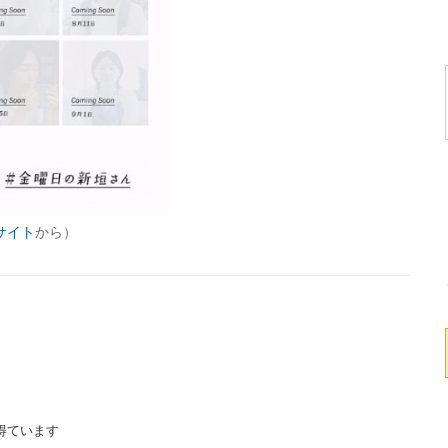
サイト
から）
」
」
得ています