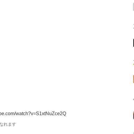
tube.com/watch?v=S1xtNuZce2Q
なれます